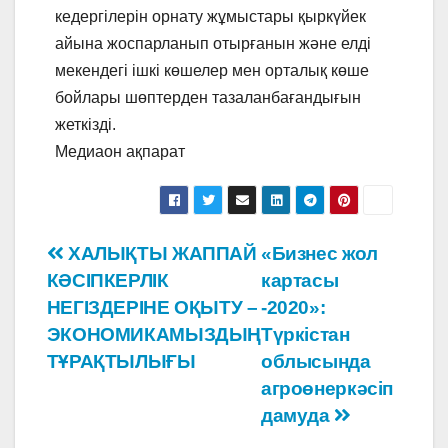
кедергілерін орнату жұмыстары қыркүйек
айына жоспарланып отырғанын және елді
мекендегі ішкі көшелер мен орталық көше
бойлары шөптерден тазаланбағандығын
жеткізді.
Медиаон ақпарат
Навигация
ХАЛЫҚТЫ ЖАППАЙ
«Бизнес жол
КӘСІПКЕРЛІК
картасы
по
НЕГІЗДЕРІНЕ ОҚЫТУ –
-2020»:
записям
ЭКОНОМИКАМЫЗДЫҢ
Түркістан
ТҰРАҚТЫЛЫҒЫ
облысында
агроөнеркәсіп
дамуда