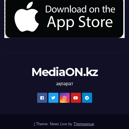
MediaON.kz
ақпарат
|
Theme: News Live by
Themeansar
.