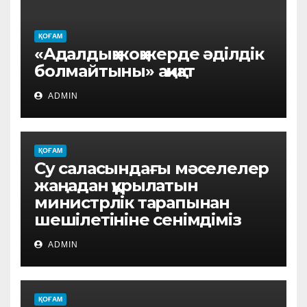
ҚОҒАМ
«Адалдық жоқ жерде әділдік
болмайтыны» ақиқат
ADMIN
ҚОҒАМ
Су саласындағы мәселелер
жаңадан құрылатын
министрлік тарапынан
шешілетініне сенімдіміз
ADMIN
ҚОҒАМ