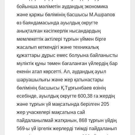
бойынша мәліметін аудандық экономика
және қаржы бөлімінің басшысы М.Ашрапов
өз баяндамасында ауылдық округте
анықталған кәсіпкерлік нысандардың
мемлекеттік актілері тұрғын үймен бірге
жасалып кеткендігі және техникалық
құжаттары дұрыс емес болуына байланысты
мүліктік құны төмен бағаланған үйлердің бар
екенін атап көрсетті. Ал, аудандық ауыл
шаруашылығы және жер қатынастары
бөлімінің басшысы Қ.Тұрғынбаев өзінің
есебінде, ауылдық округте 600,38 га жердің
және тұрғын үй мақсатында берілген 205
жер учаскелері мақсатына сай
пайдаланылмай жатқанын, 868 тұрғын үйдің
569-ы үй іргелік жерлерді тиімді пайдаланып