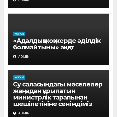
ADMIN
ҚОҒАМ
«Адалдық жоқ жерде әділдік
болмайтыны» ақиқат
ADMIN
ҚОҒАМ
Су саласындағы мәселелер
жаңадан құрылатын
министрлік тарапынан
шешілетініне сенімдіміз
ADMIN