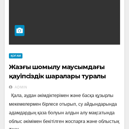
ҚОҒАМ
Жазғы шомылу маусымдағы
қауіпсіздік шаралары туралы
ADMIN
Қала, аудан әкімдіктерімен және басқа құзырлы
мекемелермен бірлесе отырып, су айдындарында
адамдардың қаза болуын алдын алу мақсатында
облыс әкімімен бекітілген жоспарға және облыстық