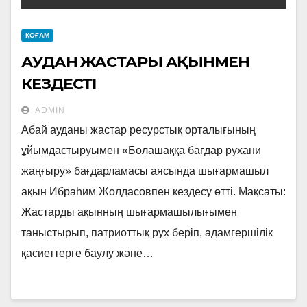
ҚОҒАМ
АУДАН ЖАСТАРЫ АҚЫНМЕН
КЕЗДЕСТІ
ADMIN
Абай ауданы жастар ресурстық орталығының
ұйымдастыруымен «Болашаққа бағдар рухани
жаңғыру» бағдарламасы аясында шығармашыл
ақын Ибраһим Жолдасовпен кездесу өтті. Мақсаты:
Жастарды ақынның шығармашылығымен
таныстырып, патриоттық рух беріп, адамгершілік
қасиеттерге баулу және…