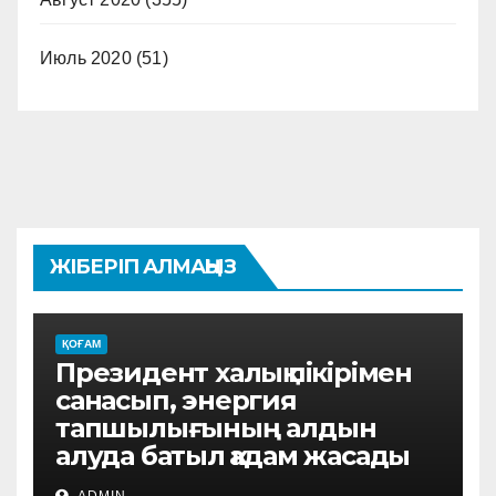
Июль 2020
(51)
ЖІБЕРІП АЛМАҢЫЗ
ҚОҒАМ
Президент халық пікірімен
санасып, энергия
тапшылығының алдын
алуда батыл қадам жасады