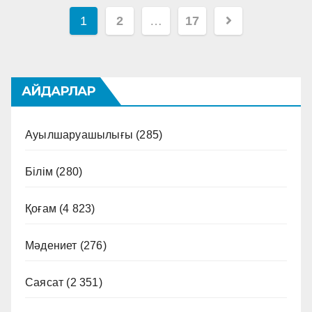
Навигация
1
2
…
17
по
записям
АЙДАРЛАР
Ауылшаруашылығы
(285)
Білім
(280)
Қоғам
(4 823)
Мәдениет
(276)
Саясат
(2 351)