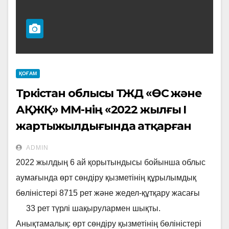
ҚОҒАМ
Түркістан облысы ТЖД «ӨС және
АҚЖҚ» ММ-нің «2022 жылғы І
жартыжылдығында атқарған
жедел-қызметтік жұмысының
ADMIN
нәтижелері туралы және алға
2022 жылдың 6 ай қорытындысы бойынша облыс
қойылған негізгі міндеттемелері»
аумағында өрт сөндіру қызметінің құрылымдық
тақырыбындағы
бөліністері 8715 рет және жедел-құтқару жасағы
33 рет түрлі шақырулармен шықты.
Анықтамалық: өрт сөндіру қызметінің бөліністері