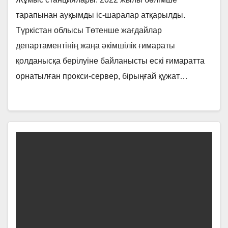
тарапынан ауқымды іс-шаралар атқарылды.
Түркістан облысы Төтенше жағдайлар
департаментінің жаңа әкімшілік ғимараты
қолданысқа берілуіне байланысты ескі ғимаратта
орнатылған прокси-сервер, бірыңғай құжат…