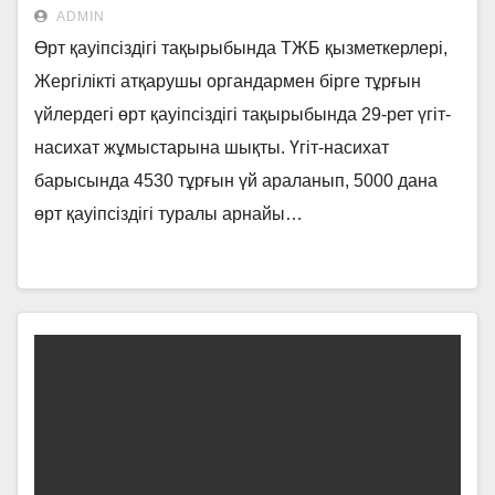
насихат жұмыстары.
ADMIN
Өрт қауіпсіздігі тақырыбында ТЖБ қызметкерлері,
Жергілікті атқарушы органдармен бірге тұрғын
үйлердегі өрт қауіпсіздігі тақырыбында 29-рет үгіт-
насихат жұмыстарына шықты. Үгіт-насихат
барысында 4530 тұрғын үй араланып, 5000 дана
өрт қауіпсіздігі туралы арнайы…