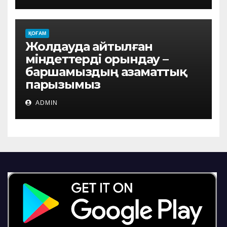
ҚОҒАМ
Жолдауда айтылған
міндеттерді орындау –
баршамыздың азаматтық
парызымыз
ADMIN