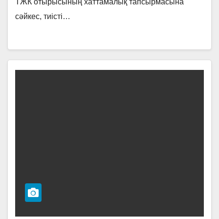
ТЖК отырысының хаттамалық тапсырмасына
сәйкес, тиісті…