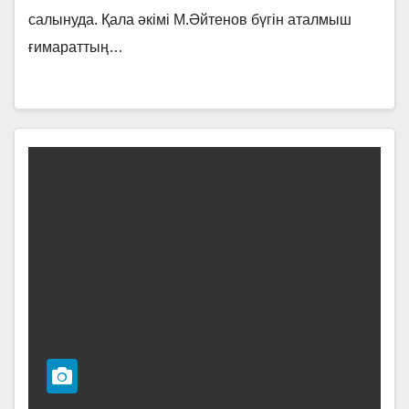
салынуда. Қала әкімі М.Әйтенов бүгін аталмыш
ғимараттың…