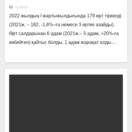
айтатын боламыз.
ADMIN
2022 жылдың I жартыжылдығында 179 өрт тіркелді
(2021ж. – 182, -1,6%–ға немесе 3 өртке азайды).
Өрт салдарынан 6 адам (2021ж.– 5 адам, +20%-ға
көбейген) қайтыс болды, 1 адам жарақат алды…