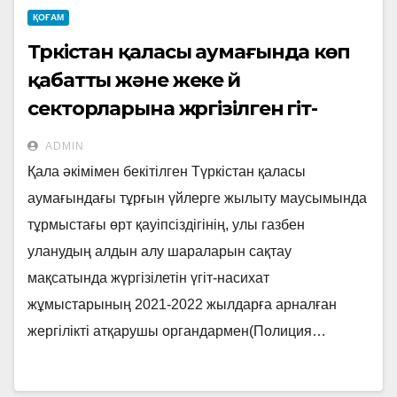
ҚОҒАМ
Түркістан қаласы аумағында көп
қабатты және жеке үй
секторларына жүргізілген үгіт-
насихат жұмыстары
ADMIN
Қала әкімімен бекітілген Түркістан қаласы
аумағындағы тұрғын үйлерге жылыту маусымында
тұрмыстағы өрт қауіпсіздігінің, улы газбен
уланудың алдын алу шараларын сақтау
мақсатында жүргізілетін үгіт-насихат
жұмыстарының 2021-2022 жылдарға арналған
жергілікті атқарушы органдармен(Полиция…