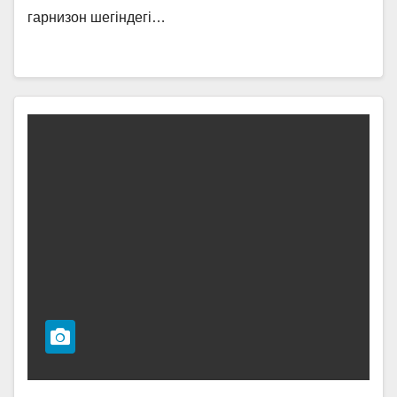
гарнизон шегіндегі…