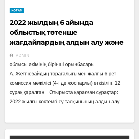
ҚОҒАМ
2022 жылдың 6 айында
облыстық төтенше
жағдайлардың алдын алу және
жою жөніндегі комиссия
ADMIN
отырысы
облысы әкімінің бірінші орынбасары
А. Жетпісбайдың төрағалығымен жалпы 6 рет
комиссия мәжілісі (4-і де жоспарлы) өткізіліп, 12
сұрақ қаралған. Отырыста қаралған сұрақтар:
2022 жылғы көктемгі су тасқынының алдын алу…