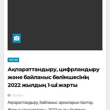
ҚОҒАМ
Ақпараттандыру, цифрландыру
және байланыс бөлімшесінің
2022 жылдың 1-ші жарты
жылдықта атқарған жұмыстары
ADMIN
Ақпараттандыру, байланыс арналарын баптау.
Жұмыс станциялары. 2022 жылы бөлімше