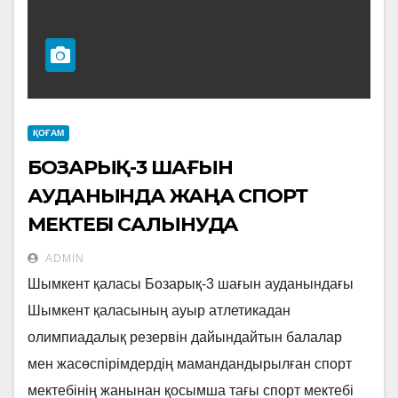
ҚОҒАМ
БОЗАРЫҚ-3 ШАҒЫН
АУДАНЫНДА ЖАҢА СПОРТ
МЕКТЕБІ САЛЫНУДА
ADMIN
Шымкент қаласы Бозарық-3 шағын ауданындағы
Шымкент қаласының ауыр атлетикадан
олимпиадалық резервін дайындайтын балалар
мен жасөспірімдердің мамандандырылған спорт
мектебінің жанынан қосымша тағы спорт мектебі