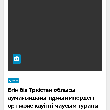
ҚОҒАМ
Бүгін біз Түркістан облысы
аумағындағы тұрғын үйлердегі
өрт және қауіпті маусым туралы