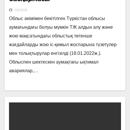
ADMIN
Облыс әкімімен бекітілген Түркістан облысы
аумағындағы болуы мүмкін ТЖ алдын алу және
жою мақсатындағы облыстық төтенше
жағдайларды жою іс-қимыл жоспарына түзетулер
мен толықтырулар енгізілді (18.01.2022ж.).
Облыспен шектескен аумақтағы ықтимал
авариялар,…