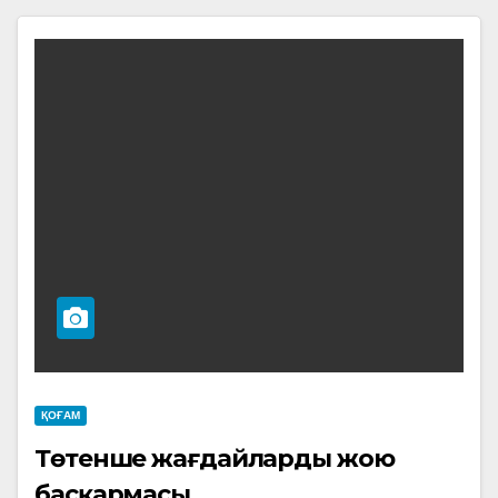
ҚОҒАМ
Төтенше жағдайларды жою
басқармасы