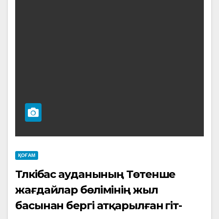
ҚОҒАМ
Түлкібас ауданының Төтенше
жағдайлар бөлімінің жыл
басынан бергі атқарылған үгіт-