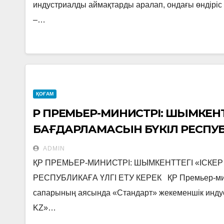
индустриалды аймақтарды аралап, ондағы өндірі
–…
ҚОҒАМ
ҚР ПРЕМЬЕР-МИНИСТРІ: ШЫМКЕНТТ
БАҒДАРЛАМАСЫН БҮКІЛ РЕСПУБЛ
ADMIN
ҚР ПРЕМЬЕР-МИНИСТРІ: ШЫМКЕНТТЕГІ «ІСКЕР
РЕСПУБЛИКАҒА ҮЛГІ ЕТУ КЕРЕК ҚР Премьер-мин
сапарының аясында «Стандарт» жекеменшік индус
KZ»…