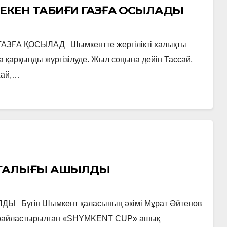
КЕН ТАБИҒИ ГАЗҒА ҚОСЫЛАДЫ
ҒА ҚОСЫЛАД Шымкентте жергілікті халықты
 қарқынды жүргізілуде. Жыл соңына дейін Тассай,
жай,…
ОРТАЛЫҒЫ АШЫЛДЫ
Бүгін Шымкент қаласының әкімі Мұрат Әйтенов
 орайластырылған «SHYMKENT CUP» ашық