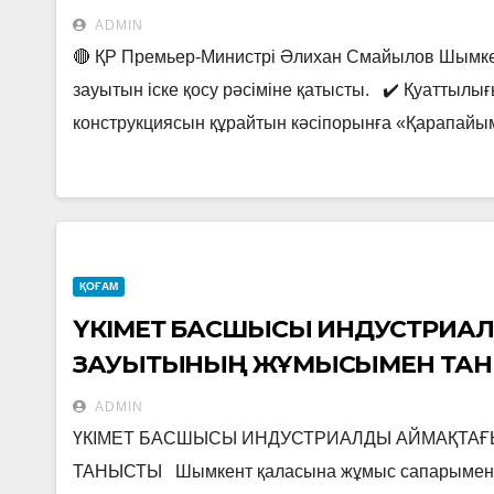
қатысты.
ADMIN
🔴 ҚР Премьер-Министрі Әлихан Смайылов Шымке
зауытын іске қосу рәсіміне қатысты. ✔️ Қуатты
конструкциясын құрайтын кәсіпорынға «Қарапайы
ҚОҒАМ
ҮКІМЕТ БАСШЫСЫ ИНДУСТРИАЛ
ЗАУЫТЫНЫҢ ЖҰМЫСЫМЕН ТА
ADMIN
ҮКІМЕТ БАСШЫСЫ ИНДУСТРИАЛДЫ АЙМАҚТА
ТАНЫСТЫ Шымкент қаласына жұмыс сапарымен к