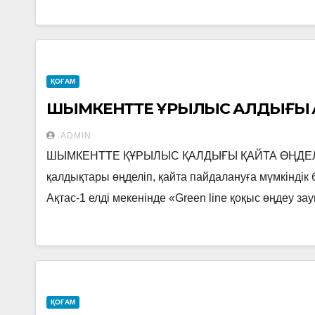
ҚОҒАМ
ШЫМКЕНТТЕ ҚҰРЫЛЫС ҚАЛДЫҒЫ 
ADMIN
ШЫМКЕНТТЕ ҚҰРЫЛЫС ҚАЛДЫҒЫ ҚАЙТА ӨҢДЕЛЕТ
қалдықтары өңделіп, қайта пайдалануға мүмкінді
Ақтас-1 елді мекенінде «Green line қоқыс өңдеу
ҚОҒАМ