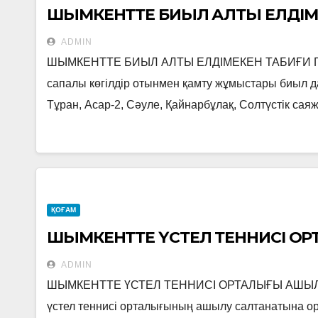
ШЫМКЕНТТЕ БИЫЛ АЛТЫ ЕЛДІМЕ
ADMIN
ШЫМКЕНТТЕ БИЫЛ АЛТЫ ЕЛДІМЕКЕН ТАБИҒИ ГАЗ
сапалы көгілдір отынмен қамту жұмыстары биыл да
Тұран, Асар-2, Сәуле, Қайнарбұлақ, Солтүстік сая
ҚОҒАМ
ШЫМКЕНТТЕ ҮСТЕЛ ТЕННИСІ 
ADMIN
ШЫМКЕНТТЕ ҮСТЕЛ ТЕННИСІ ОРТАЛЫҒЫ АШЫЛДЫ 
үстел теннисі орталығының ашылу салтанатына