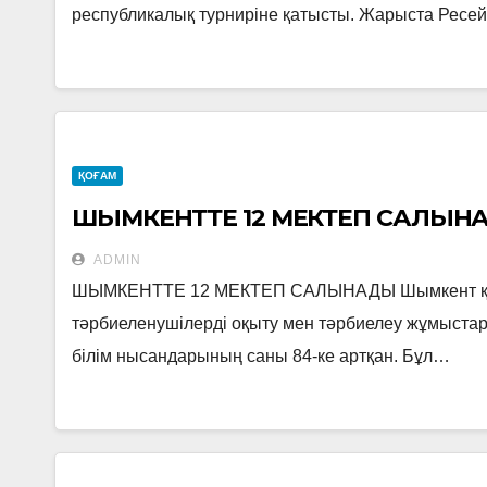
республикалық турниріне қатысты. Жарыста Ресей
ҚОҒАМ
ШЫМКЕНТТЕ 12 МЕКТЕП САЛЫН
ADMIN
ШЫМКЕНТТЕ 12 МЕКТЕП САЛЫНАДЫ Шымкент қаласы
тәрбиеленушілерді оқыту мен тәрбиелеу жұмыстар
білім нысандарының саны 84-ке артқан. Бұл…