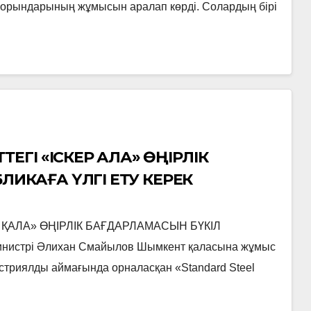
с орындарының жұмысын аралап көрді. Солардың бірі
ЕГІ «ІСКЕР ҚАЛА» ӨҢІРЛІК
ИКАҒА ҮЛГІ ЕТУ КЕРЕК
 ҚАЛА» ӨҢІРЛІК БАҒДАРЛАМАСЫН БҮКІЛ
истрі Әлихан Смайылов Шымкент қаласына жұмыс
триялды аймағында орналасқан «Standard Steel