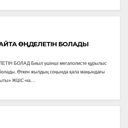
ҚАЙТА ӨҢДЕЛЕТІН БОЛАДЫ
ІН БОЛАД Биыл үшінші мегаполисте құрылыс
к болады. Өткен жылдың соңында қала маңындағы
 зауыты» ЖШС-на…