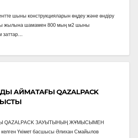
нтте шыны конструкцияларын өңдеу және өндіру
лығы жылына шамамен 800 мың м2 шыны
м заттар…
ДЫ АЙМАҚТАҒЫ QAZALPACK
НЫСТЫ
ҒЫ QAZALPACK ЗАУЫТЫНЫҢ ЖҰМЫСЫМЕН
елген Үкімет басшысы Әлихан Смайылов