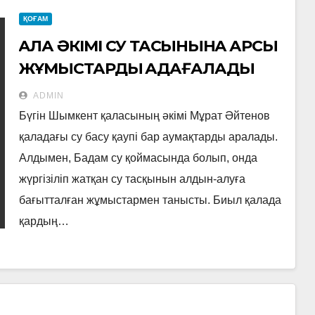
ҚОҒАМ
ҚАЛА ӘКІМІ СУ ТАСҚЫНЫНА ҚАРСЫ
ЖҰМЫСТАРДЫ ҚАДАҒАЛАДЫ
ADMIN
Бүгін Шымкент қаласының әкімі Мұрат Әйтенов
қаладағы су басу қаупі бар аумақтарды аралады.
Алдымен, Бадам су қоймасында болып, онда
жүргізіліп жатқан су тасқынын алдын-алуға
бағытталған жұмыстармен танысты. Биыл қалада
қардың…