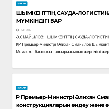
ҚОҒАМ
ШЫМКЕНТТІҢ САУДА-ЛОГИСТИКАЛ
МҮМКІНДІГІ БАР
ADMIN
Ә.СМАЙЫЛОВ: ШЫМКЕНТТІҢ САУДА-ЛОГИСТИКА
ҚР Премьер-Министрі Әлихан Смайылов Шымкент 
Мемлекет басшысы тапсырмасының жергілікті же
ҚОҒАМ
ҚР Премьер-Министрі Әлихан С
конструкцияларын өңдеу және өн