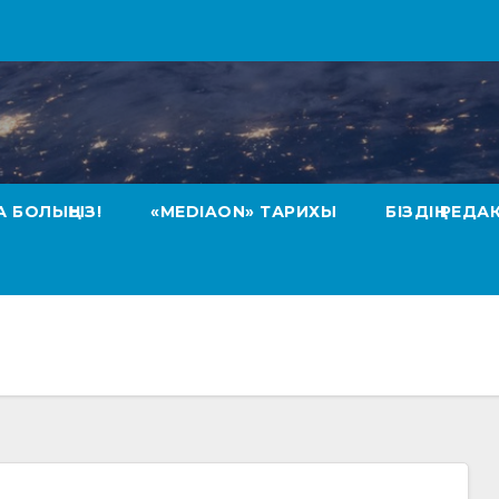
А БОЛЫҢЫЗ!
«MEDIAON» ТАРИХЫ
БІЗДІҢ РЕДА