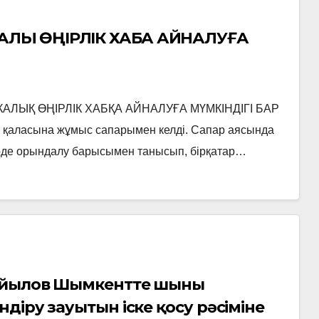
ЫҚ ӨҢІРЛІК ХАБҚА АЙНАЛУҒА
ЛЫҚ ӨҢІРЛІК ХАБҚА АЙНАЛУҒА МҮМКІНДІГІ БАР
қаласына жұмыс сапарымен келді. Сапар аясында
рде орындалу барысымен танысып, бірқатар…
майылов Шымкентте шыны
діру зауытын іске қосу рәсіміне