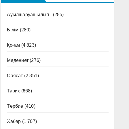
Ауылшаруашылығы
(285)
Білім
(280)
Қоғам
(4 823)
Мәдениет
(276)
Саясат
(2 351)
Тарих
(668)
Тәрбие
(410)
Хабар
(1 707)