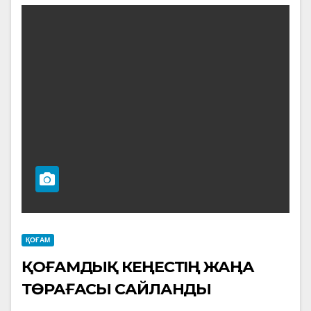
ҚОҒАМ
ҚОҒАМДЫҚ КЕҢЕСТІҢ ЖАҢА
ТӨРАҒАСЫ САЙЛАНДЫ