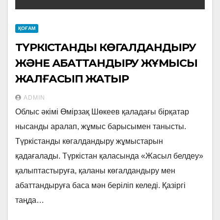
ҚОҒАМ
ТҮРКІСТАНДЫ КӨГАЛДАНДЫРУ
ЖӘНЕ АБАТТАНДЫРУ ЖҰМЫСЫ
ЖАЛҒАСЫП ЖАТЫР
ADMIN
Облыс әкімі Өмірзақ Шөкеев қаладағы бірқатар
нысанды аралап, жұмыс барысымен танысты.
Түркістанды көгалдандыру жұмыстарын
қадағалады. Түркістан қаласында «Жасыл белдеу»
қалыптастыруға, қаланы көгалдандыру мен
абаттандыруға баса мән беріліп келеді. Қазіргі
таңда…