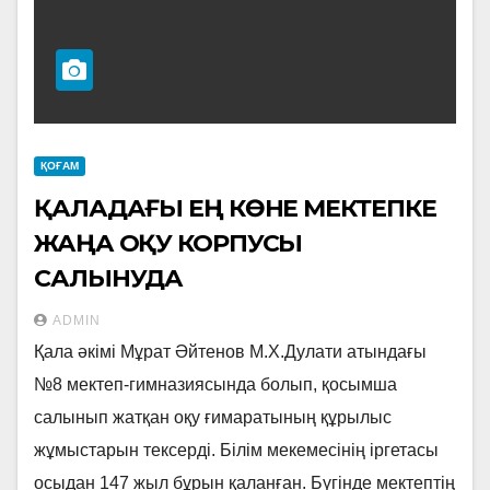
ҚОҒАМ
ҚАЛАДАҒЫ ЕҢ КӨНЕ МЕКТЕПКЕ
ЖАҢА ОҚУ КОРПУСЫ
САЛЫНУДА
ADMIN
Қала әкімі Мұрат Әйтенов М.Х.Дулати атындағы
№8 мектеп-гимназиясында болып, қосымша
салынып жатқан оқу ғимаратының құрылыс
жұмыстарын тексерді. Білім мекемесінің іргетасы
осыдан 147 жыл бұрын қаланған. Бүгінде мектептің