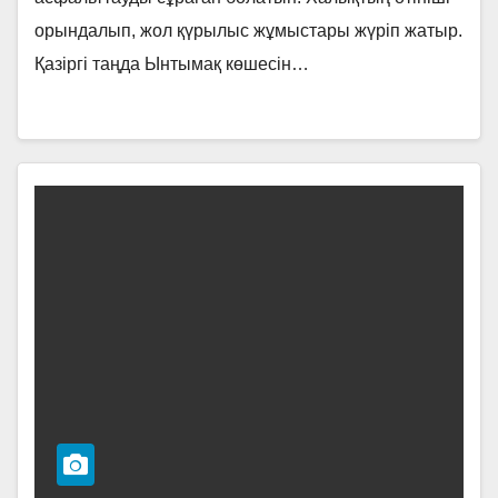
орындалып, жол қүрылыс жұмыстары жүріп жатыр.
Қазіргі таңда Ынтымақ көшесін…