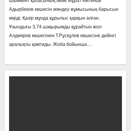
Шымкент қаласының әкімі Мұрат Әйтенов
Адырбеков көшесін жөндеу жұмысының барысын
көрді. Қазір мұнда құрылыс қарқын алған.
Ұзындығы 3,74 шақырымды құрайтын жол
Алдияров көшесінен Т.Рұскұлов көшесіне дейінгі
аралықты қамтиды. Жоба бойынша…