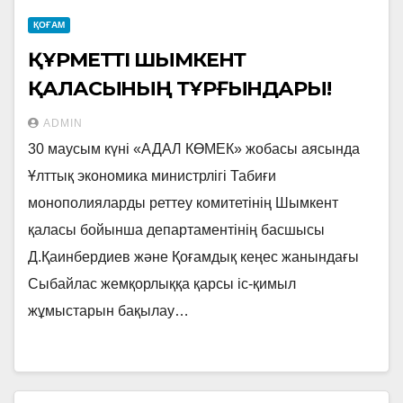
ҚОҒАМ
ҚҰРМЕТТІ ШЫМКЕНТ
ҚАЛАСЫНЫҢ ТҰРҒЫНДАРЫ!
ADMIN
30 маусым күні «АДАЛ КӨМЕК» жобасы аясында
Ұлттық экономика министрлігі Табиғи
монополияларды реттеу комитетінің Шымкент
қаласы бойынша департаментінің басшысы
Д.Қаинбердиев және Қоғамдық кеңес жанындағы
Сыбайлас жемқорлыққа қарсы іс-қимыл
жұмыстарын бақылау…