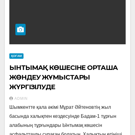
ҚОҒАМ
ЫНТЫМАҚ КӨШЕСІНЕ ОРТАША
ЖӨНДЕУ ЖҰМЫСТАРЫ
ЖҮРГІЗІЛУДЕ
ADMIN
Шымкентте қала әкімі Мұрат Әйтеновтің жыл
басында халықпен кездесуінде Бадам-1 тұрғын
алабының тұрғындары Ынтымақ көшесін
асфальттауды сұраған болатын. Халықтың өтініші