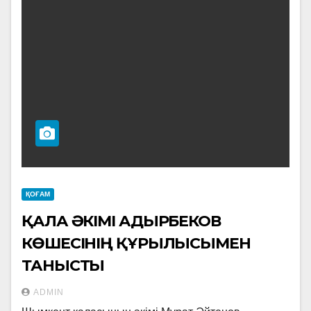
ҚОҒАМ
ҚАЛА ӘКІМІ АДЫРБЕКОВ
КӨШЕСІНІҢ ҚҰРЫЛЫСЫМЕН
ТАНЫСТЫ
ADMIN