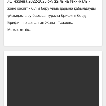
Ж.Тәжиева 2022-2023 оқу жылына техникалық
және кәсіптік білім беру ұйымдарына қабылдауды
ұйымдастыру барысы туралы брифинг берді.
Брифингте сөз алған Жанат Тәжиева
Мемлекеттік…