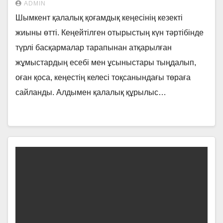
ADMIN
Шымкент қалалық қоғамдық кеңесінің кезекті
жиыны өтті. Кеңейтілген отырыстың күн тәртібінде
түрлі басқармалар тарапынан атқарылған
жұмыстардың есебі мен ұсыныстары тыңдалып,
оған қоса, кеңестің келесі тоқсанындағы төраға
сайланды. Алдымен қалалық құрылыс…