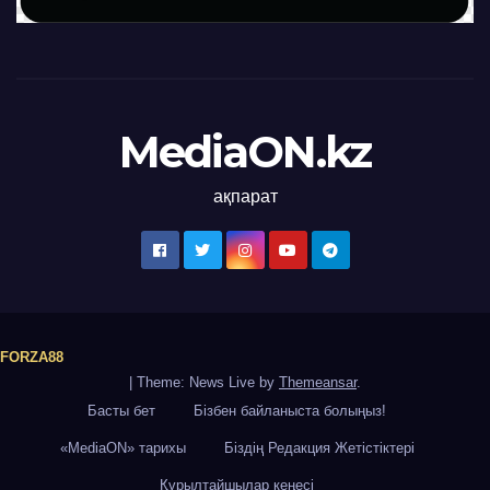
MediaON.kz
ақпарат
FORZA88
|
Theme: News Live by
Themeansar
.
Басты бет
Бізбен байланыста болыңыз!
«MediaON» тарихы
Біздің Редакция Жетістіктері
Құрылтайшылар кеңесі