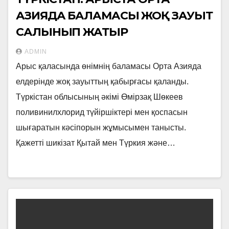
АЗИЯДА БАЛАМАСЫ ЖОҚ ЗАУЫТ
САЛЫНЫП ЖАТЫР
ADMIN
Арыс қаласында өнімнің баламасы Орта Азияда
елдерінде жоқ зауыттың қабырғасы қаланды.
Түркістан облысының әкімі Өмірзақ Шөкеев
поливинилхлорид түйіршіктері мен қоспасын
шығаратын кәсіпорын жұмысымен танысты.
Қажетті шикізат Қытай мен Түркия және…