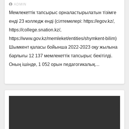
ұйымдастыру шаралары»
ADMIN
брифингісіне
Мемлекеттік тапсырыс орналастырылатын тізімге
енді 23 колледж енді (сілтемелері: https://egov.kz/,
https://college.snation.kz/,
https://www.gov.kz/memleket/entities/shymkent-bilim)
Шымкент қаласы бойынша 2022-2023 оқу жылына
барлығы 12 137 мемлекеттік тапсырыс бекітілді.
Оның ішінде, 1 052 орын педагогикалық…