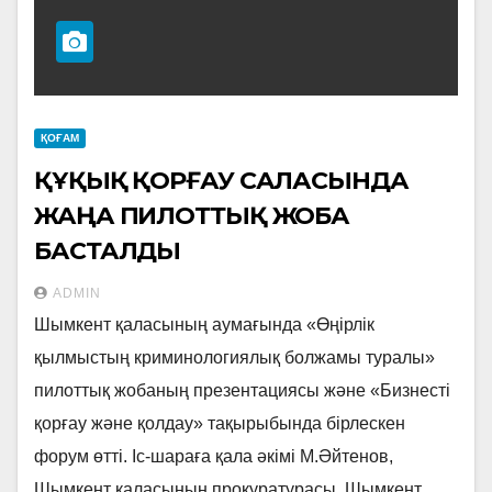
ҚОҒАМ
ҚҰҚЫҚ ҚОРҒАУ САЛАСЫНДА
ЖАҢА ПИЛОТТЫҚ ЖОБА
БАСТАЛДЫ
ADMIN
Шымкент қаласының аумағында «Өңірлік
қылмыстың криминологиялық болжамы туралы»
пилоттық жобаның презентациясы және «Бизнесті
қорғау және қолдау» тақырыбында бірлескен
форум өтті. Іс-шараға қала әкімі М.Әйтенов,
Шымкент қаласының прокуратурасы, Шымкент