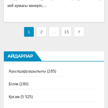
кей аумағы көнеріп,…
Навигация
1
2
…
15
по
записям
АЙДАРЛАР
Ауылшаруашылығы
(285)
Білім
(280)
Қоғам
(5 525)