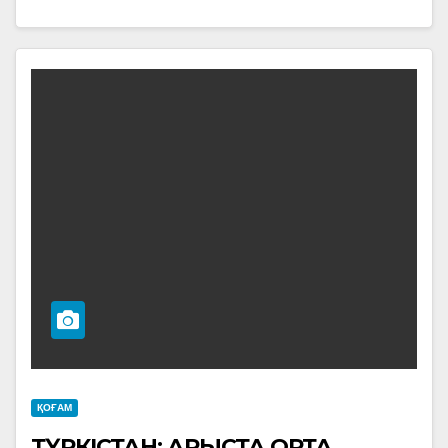
ҚОҒАМ
ТҮРКІСТАН: АРЫСТА ОРТА