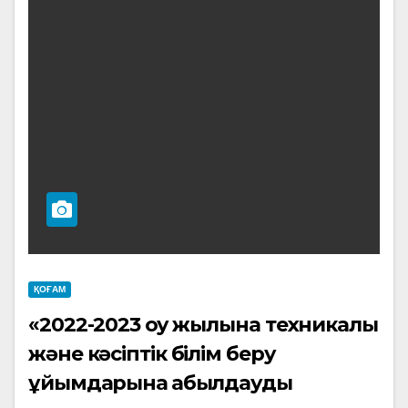
ҚОҒАМ
«2022-2023 оқу жылына техникалық
және кәсіптік білім беру
ұйымдарына қабылдауды