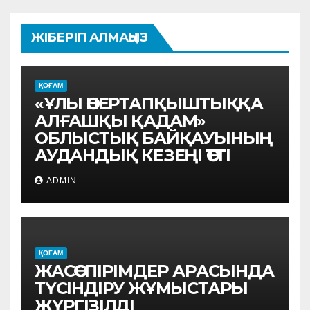
ЖІБЕРІП АЛМАҢЫЗ
ҚОҒАМ
«ҰЛЫ ӨНЕРТАПҚЫШТЫҚҚА
АЛҒАШҚЫ ҚАДАМ»
ОБЛЫСТЫҚ БАЙҚАУЫНЫҢ
АУДАНДЫҚ КЕЗЕҢІ ӨТТІ
ADMIN
ҚОҒАМ
ЖАСӨСПІРІМДЕР АРАСЫНДА
ТҮСІНДІРУ ЖҰМЫСТАРЫ
ЖҮРГІЗІЛДІ