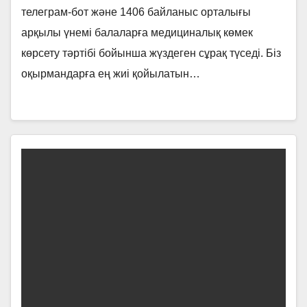
телеграм-бот және 1406 байланыс орталығы
арқылы үнемі балаларға медициналық көмек
көрсету тәртібі бойынша жүздеген сұрақ түседі. Біз
оқырмандарға ең жиі қойылатын…