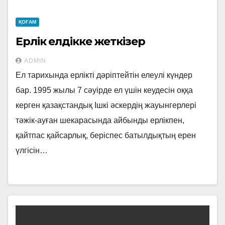
ҚОҒАМ
Ерлік елдікке жеткізер
ADMIN
Ел тарихында ерлікті дәріптейтін елеулі күндер
бар. 1995 жылы 7 сәуірде ел үшін кеудесін оққа
керген қазақстандық Ішкі әскердің жауынгерлері
тәжік-ауған шекарасында айбынды ерлікпен,
қайтпас қайсарлық, беріспес батылдықтың ерен
үлгісін…