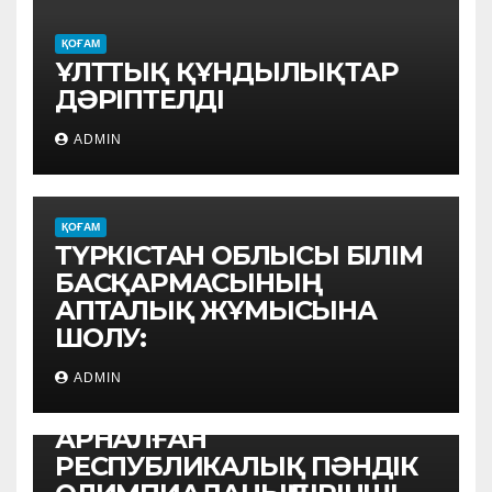
ҚОҒАМ
ҰЛТТЫҚ ҚҰНДЫЛЫҚТАР
ДӘРІПТЕЛДІ
ADMIN
ҚОҒАМ
ТҮРКІСТАН ОБЛЫСЫ БІЛІМ
БАСҚАРМАСЫНЫҢ
АПТАЛЫҚ ЖҰМЫСЫНА
ШОЛУ:
ҚОҒАМ
АУЫЛ МЕКТЕПТЕРІ
ADMIN
ОҚУШЫЛАРЫНА
АРНАЛҒАН
РЕСПУБЛИКАЛЫҚ ПӘНДІК