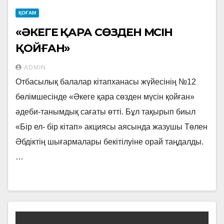
ҚОҒАМ
«ӘКЕГЕ ҚАРА СӨЗДЕН МҮСІН
ҚОЙҒАН»
ADMIN
Отбасылық балалар кітапханасы жүйесінің №12
бөлімшесінде «Әкеге қара сөзден мүсін қойған»
әдеби-танымдық сағаты өтті. Бұл тақырып биыл
«Бір ел- бір кітап» акциясы аясында жазушы Төлен
Әбдіктің шығармалары бекітілуіне орай таңдалды.
…