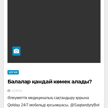
ҚОҒАМ
Балалар қандай көмек алады?
ADMIN
Әлеуметтік медициналық сақтандыру қорына
Qoldau 24/7 мобильді қосымшасы, @SaqtandyryBot