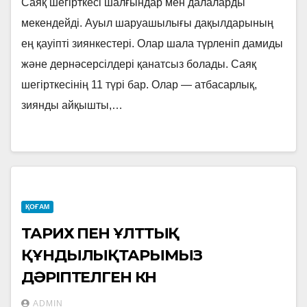
Саяқ шегірткесі шалғындар мен далаларды
мекендейді. Ауыл шаруашылығы дақылдарының
ең қауіпті зиянкестері. Олар шала түрленіп дамиды
және дернәсерсілдері қанатсыз болады. Саяқ
шегірткесінің 11 түрі бар. Олар — атбасарлық,
зиянды айқышты,…
ҚОҒАМ
ТАРИХ ПЕН ҰЛТТЫҚ
ҚҰНДЫЛЫҚТАРЫМЫЗ
ДӘРІПТЕЛГЕН КҮН
ADMIN