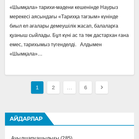
«Шымқала» тарихи-мәдени кешенінде Наурыз
мерекесі аясындағы «Тарихқа тағзым» күнінде
биыл ел ағалары демеушілік жасап, балаларға
қуаныш сыйлады. Бұл күні ас та төк дастархан ғана
емес, тарихымыз түгенделді. Алдымен
«Шымқала»…
Навигация
1
2
…
6
по
записям
АЙДАРЛАР
Ауылшаруашылығы
(285)