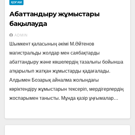
ҚОҒАМ
Абаттандыру жұмыстары
бақылауда
ADMIN
Шымкент қаласының әкімі М.Әйтенов
магистральды жолдар мен саябақтарды
абаттандыру және көшелердің тазалығы бойынша
атқарылып жатқан жұмыстарды қадағалады.
Алдымен Бозарық айналма жолындағы
көріктендіру жұмыстарын тексеріп, мердігерлердің
жоспарымен танысты. Мұнда қазір ұңғымалар…