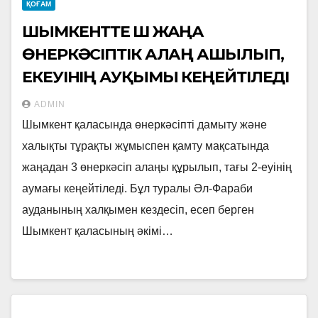
ҚОҒАМ
ШЫМКЕНТТЕ ҮШ ЖАҢА
ӨНЕРКӘСІПТІК АЛАҢ АШЫЛЫП,
ЕКЕУІНІҢ АУҚЫМЫ КЕҢЕЙТІЛЕДІ
ADMIN
Шымкент қаласында өнеркәсіпті дамыту және
халықты тұрақты жұмыспен қамту мақсатында
жаңадан 3 өнеркәсіп алаңы құрылып, тағы 2-еуінің
аумағы кеңейтіледі. Бұл туралы Әл-Фараби
ауданының халқымен кездесіп, есеп берген
Шымкент қаласының әкімі…