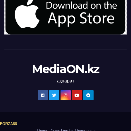
MediaON.kz
ақпарат
FORZA88
|
Theme: News Live by
Themeansar
.