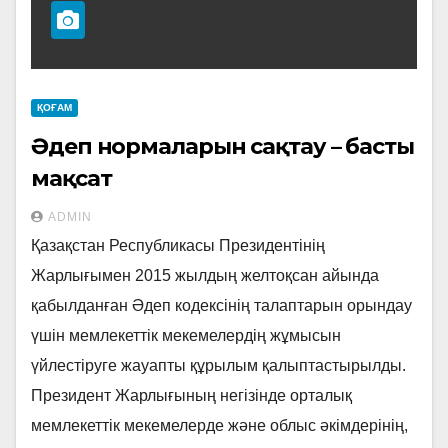
ҚОҒАМ
Әдеп нормаларын сақтау – басты
мақсат
ADMIN
Қазақстан Республикасы Президентінің
Жарлығымен 2015 жылдың желтоқсан айында
қабылданған Әдеп кодексінің талаптарын орындау
үшін мемлекеттік мекемелердің жұмысын
үйлестіруге жауапты құрылым қалыптастырылды.
Президент Жарлығының негізінде орталық
мемлекеттік мекемелерде және облыс әкімдерінің,