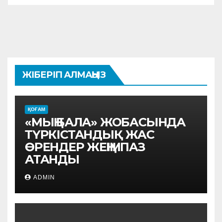
ЖІБЕРІП АЛМАҢЫЗ
ҚОҒАМ
«МЫҢ БАЛА» ЖОБАСЫНДА
ТҮРКІСТАНДЫҚ ЖАС
ӨРЕНДЕР ЖЕҢІМПАЗ
АТАНДЫ
ADMIN