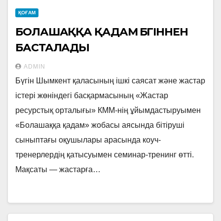
ҚОҒАМ
БОЛАШАҚҚА ҚАДАМ БҮГІННЕН
БАСТАЛАДЫ
ADMIN
Бүгін Шымкент қаласының ішкі саясат және жастар
істері жөніндегі басқармасының «Жастар
ресурстық орталығы» КММ-нің ұйымдастыруымен
«Болашаққа қадам» жобасы аясында бітіруші
сыныптағы оқушылары арасында коуч-
тренерлердің қатысуымен семинар-тренинг өтті.
Мақсаты — жастарға…