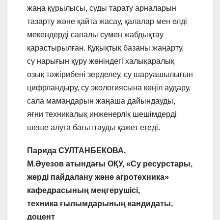
жаңа құрылысы, суды тарату арналарын
тазарту және қайта жасау, қалалар мен елді
мекендерді сапалы сумен жабдықтау
қарастырылған. Құқықтық базаны жаңарту,
су нарығын құру жөніндегі халықаралық
озық тәжірибені зерделеу, су шаруашылығын
цифрландыру, су экологиясына көңіл аудару,
сала мамандарын жаңаша дайындауды,
яғни техникалық инженерлік шешімдерді
шеше алуға бағыттауды қажет етеді.
Парида СУЛТАНБЕКОВА,
М.Әуезов атындағы ОҚУ, «Су ресурстары,
жерді пайдалану және агротехника»
кафедрасының меңгерушісі,
техника ғылымдарының кандидаты,
доцент