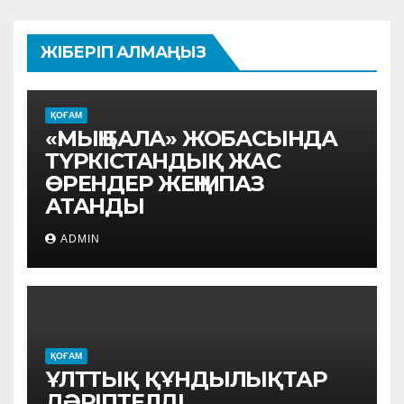
ЖІБЕРІП АЛМАҢЫЗ
ҚОҒАМ
«МЫҢ БАЛА» ЖОБАСЫНДА
ТҮРКІСТАНДЫҚ ЖАС
ӨРЕНДЕР ЖЕҢІМПАЗ
АТАНДЫ
ADMIN
ҚОҒАМ
ҰЛТТЫҚ ҚҰНДЫЛЫҚТАР
ДӘРІПТЕЛДІ