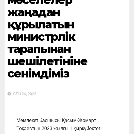
жаңадан
құрылатын
министрлік
тарапынан
шешілетініне
сенімдіміз
СЕН 24, 2023
Мемлекет басшысы Қасым-Жомарт
Тоқаевтың 2023 жылғы 1 қыркүйектегі