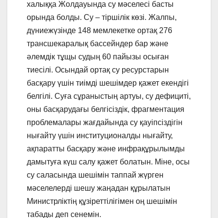
халыққа Жолдауында су мәселесі басты
орында болды. Су – тіршілік көзі. Жалпы,
дүниежүзінде 148 мемлекетке ортақ 276
трансшекаралық бассейндер бар және
әлемдік тұщы судың 60 пайызы осыған
тиесілі. Осындай ортақ су ресурстарын
басқару үшін тиімді шешімдер қажет екендігі
белгілі. Суға сұраныстың артуы, су дефициті,
оны басқарудағы белгісіздік, фрагментация
проблемалары жағдайында су қауіпсіздігін
нығайту үшін институционалды нығайту,
ақпаратты басқару және инфрақұрылымды
дамытуға күш салу қажет болатын. Міне, осы
су саласында шешімін таппай жүрген
мәселелерді шешу жаңадан құрылатын
Министрліктің құзіреттілігімен оң шешімін
табады деп сенемін.