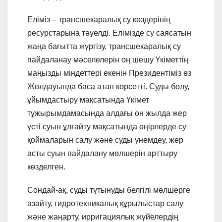
Еліміз – трансшекаралық су көздерінің
ресурстарына тәуелді. Елімізде су саясатын
жаңа бағытта жүргізу, трансшекаралық су
пайдаланау мәселелерін оң шешу Үкіметтің
маңызды міндеттері екенін Президентіміз өз
Жолдауында баса атап көрсетті. Суды бөлу,
ұйымдастыру мақсатында Үкімет
тұжырымдамасында алдағы он жылда жер
үсті суын ұлғайту мақсатында өңірлерде су
қоймаларын салу және суды үнемдеу, жер
асты суын пайдалану мөлшерін арттыру
көзделген.
Сондай-ақ, суды тұтынуды белгілі мөлшерге
азайту, гидротехникалық құрылыстар салу
және жаңарту, ирригациялық жүйелердің