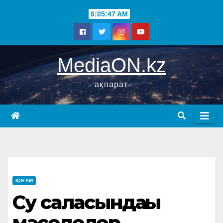
6:05:48 AM
MediaON.kz
ақпарат
ҚОҒАМ
Су саласындағы
мәселелер