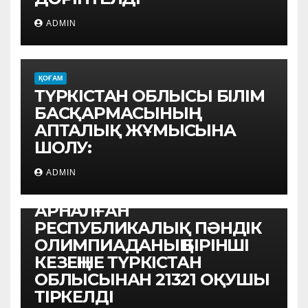
ADMIN
ҚОҒАМ
ТҮРКІСТАН ОБЛЫСЫ БІЛІМ
БАСҚАРМАСЫНЫҢ
АПТАЛЫҚ ЖҰМЫСЫНА
ШОЛУ:
ҚОҒАМ
АУЫЛ МЕКТЕПТЕРІ
ADMIN
ОҚУШЫЛАРЫНА
АРНАЛҒАН
РЕСПУБЛИКАЛЫҚ ПӘНДІК
ОЛИМПИАДАНЫҢ БІРІНШІ
КЕЗЕҢІНЕ ТҮРКІСТАН
ОБЛЫСЫНАН 21321 ОҚУШЫ
ТІРКЕЛДІ