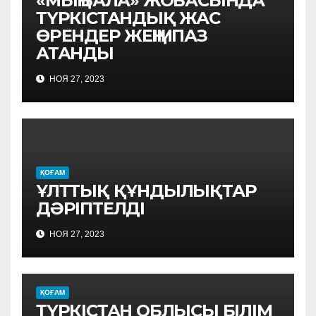
«МЫҢ БАЛА» ЖОБАСЫНДА
ТҮРКІСТАНДЫҚ ЖАС
ӨРЕНДЕР ЖЕҢІМПАЗ
АТАНДЫ
НОЯ 27, 2023
ҚОҒАМ
ҰЛТТЫҚ ҚҰНДЫЛЫҚТАР
ДӘРІПТЕЛДІ
НОЯ 27, 2023
ҚОҒАМ
ТҮРКІСТАН ОБЛЫСЫ БІЛІМ