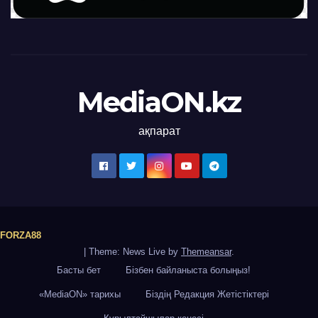
MediaON.kz
ақпарат
FORZA88
|
Theme: News Live by
Themeansar
.
Басты бет
Бізбен байланыста болыңыз!
«MediaON» тарихы
Біздің Редакция Жетістіктері