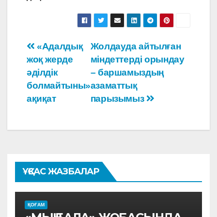
Навигация
«Адалдық
Жолдауда айтылған
жоқ жерде
міндеттерді орындау
по
әділдік
– баршамыздың
записям
болмайтыны»
азаматтық
ақиқат
парызымыз
ҰҚСАС ЖАЗБАЛАР
ҚОҒАМ