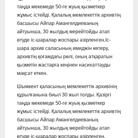
таңда мекемеде 50-ге жуық қызметкер
жұмыс істейді. Қалалық мемлекеттік архивтің
басшысы Айпар Амангелдиеваның
айтуынша, 30 жылдық мерейтойды атап
өтуде іс-шаралар жоспары әзірленген.Іс-
шара архив саласының имиджін көтеру,
архивтің қоғамдағы рөлі, оның атқаратын
қызметін жастарға кеңінен насихаттауды
мақсат еткен.
Шымкент қаласының мемлекеттік архивінің
құрылғанына биыл 30 жыл толды. Қазіргі
таңда мекемеде 50-ге жуық қызметкер
жұмыс істейді. Қалалық мемлекеттік архивтің
басшысы Айпар Амангелдиеваның
айтуынша, 30 жылдық мерейтойды атап
өтуде іс-шаралар жоспары әзірленген.