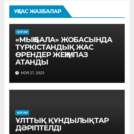
ҰҚСАС ЖАЗБАЛАР
ҚОҒАМ
«МЫҢ БАЛА» ЖОБАСЫНДА
ТҮРКІСТАНДЫҚ ЖАС
ӨРЕНДЕР ЖЕҢІМПАЗ
АТАНДЫ
НОЯ 27, 2023
ҚОҒАМ
ҰЛТТЫҚ ҚҰНДЫЛЫҚТАР
ДӘРІПТЕЛДІ