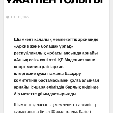
ОКТ 11, 2022
Шымкент қалалық мемлекеттік архивінде
«Архив және болашақ ұрпақ»
республикалық жобасы аясында арнайы
«Ашық есік» күні өтті. ҚР Мәдениет және
спорт министрлігі архив
істері және құжаттаманы басқару
комитетінің бастамасымен қолға алынған
арнайы іс-шара еліміздің барлық өңірінде
бір мезетте ұйымдастырылды.
Шымкент қаласының мемлекеттік архивінің
құрылғанына биыл 30 жыл толды. Қазіргі