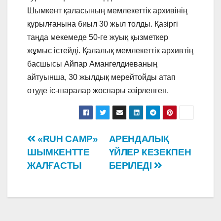
Шымкент қаласының мемлекеттік архивінің
құрылғанына биыл 30 жыл толды. Қазіргі
таңда мекемеде 50-ге жуық қызметкер
жұмыс істейді. Қалалық мемлекеттік архивтің
басшысы Айпар Амангелдиеваның
айтуынша, 30 жылдық мерейтойды атап
өтуде іс-шаралар жоспары әзірленген.
Навигация
«RUH CAMP»
АРЕНДАЛЫҚ
ШЫМКЕНТТЕ
ҮЙЛЕР КЕЗЕКПЕН
по
ЖАЛҒАСТЫ
БЕРІЛЕДІ
записям