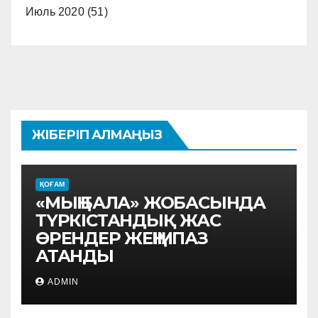
Июль 2020
(51)
ЖІБЕРІП АЛМАҢЫЗ
ҚОҒАМ
«МЫҢ БАЛА» ЖОБАСЫНДА
ТҮРКІСТАНДЫҚ ЖАС
ӨРЕНДЕР ЖЕҢІМПАЗ
АТАНДЫ
ADMIN