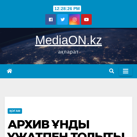
12:28:26 PM
MediaON.kz
ақпарат
ҚОҒАМ
АРХИВ ҚҰНДЫ
ҚҰЖАТПЕН ТОЛЫҚТЫ