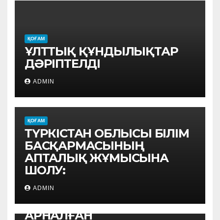
ҚОҒАМ
ҰЛТТЫҚ ҚҰНДЫЛЫҚТАР
ДӘРІПТЕЛДІ
ADMIN
ҚОҒАМ
ТҮРКІСТАН ОБЛЫСЫ БІЛІМ
БАСҚАРМАСЫНЫҢ
АПТАЛЫҚ ЖҰМЫСЫНА
ШОЛУ:
ҚОҒАМ
АУЫЛ МЕКТЕПТЕРІ
ADMIN
ОҚУШЫЛАРЫНА
АРНАЛҒАН