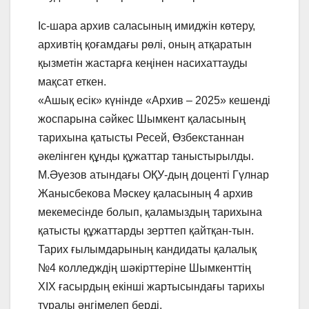
Іс-шара архив саласының имиджін көтеру,
архивтің қоғамдағы рөлі, оның атқаратын
қызметін жастарға кеңінен насихаттауды
мақсат еткен.
«Ашық есік» күнінде «Архив – 2025» кешенді
жоспарына сәйкес Шымкент қаласының
тарихына қатысты Ресей, Өзбекстаннан
әкелінген құнды құжаттар таныстырылды.
М.Әуезов атындағы ОҚУ-дың доценті Гүлнар
Жанысбекова Мәскеу қаласының 4 архив
мекемесінде болып, қаламыздың тарихына
қатысты құжаттарды зерттеп қайтқан-тын.
Тарих ғылымдарының кандидаты қалалық
№4 колледждің шәкірттеріне Шымкенттің
XIX ғасырдың екінші жартысындағы тарихы
туралы әңгімелеп берді.