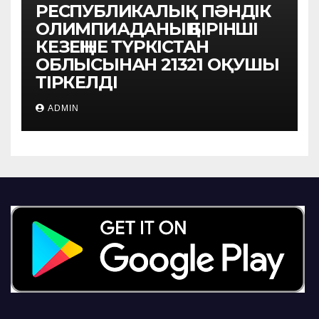
РЕСПУБЛИКАЛЫҚ ПӘНДІК
ОЛИМПИАДАНЫҢ БІРІНШІ
КЕЗЕҢІНЕ ТҮРКІСТАН
ОБЛЫСЫНАН 21321 ОҚУШЫ
ТІРКЕЛДІ
ADMIN