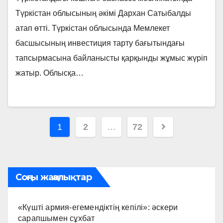
Түркістан облысының әкімі Дархан Сатыбалды
атап өтті. Түркістан облысында Мемлекет
басшысының инвестиция тарту бағытындағы
тапсырмасына байланысты қарқынды жұмыс жүріп
жатыр. Облысқа…
Пагинация
1
2
…
72
записей
Соңғы жаңалықтар
«Күшті армия-егемендіктің кепілі»: әскери
сарапшымен сұхбат