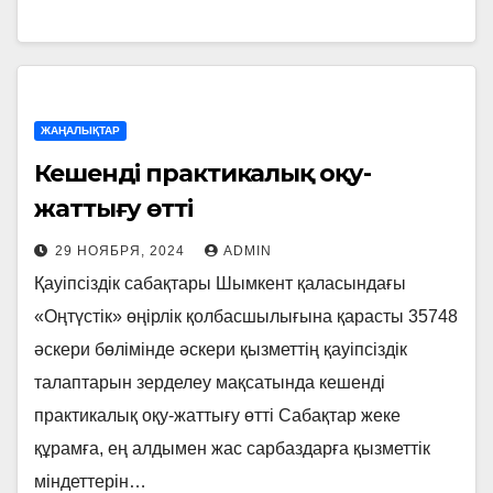
ЖАҢАЛЫҚТАР
Кешенді практикалық оқу-
жаттығу өтті
29 НОЯБРЯ, 2024
ADMIN
Қауіпсіздік сабақтары Шымкент қаласындағы
«Оңтүстік» өңірлік қолбасшылығына қарасты 35748
әскери бөлімінде әскери қызметтің қауіпсіздік
талаптарын зерделеу мақсатында кешенді
практикалық оқу-жаттығу өтті Сабақтар жеке
құрамға, ең алдымен жас сарбаздарға қызметтік
міндеттерін…