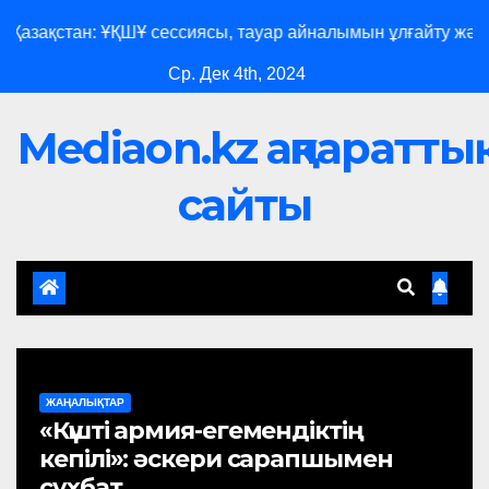
ақстан: ҰҚШҰ сессиясы, тауар айналымын ұлғайту және жа
Ср. Дек 4th, 2024
Mediaon.kz ақпараттық
сайты
ЖАҢАЛЫҚТАР
«Күшті армия-егемендіктің
кепілі»: әскери сарапшымен
сұхбат