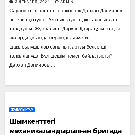
3 ДЕКАБРЯ, 2024
ADMIN
Сарапшы: запастағы полковник Дархан Данияров,
әскери оқытушы, Ұлттық қауіпсіздік саласындағы
талдаушы. Журналист: Дархан Қайратұлы, соңғы
айларда қоғамда мерзімді қызметке
шақырылушылар санының артуы белсенді
талқылануда. Бұл шешім немен байланысты?
Дархан Данияров:…
ЖАҢАЛЫҚТАР
Шымкенттегі
механикаландырылған бригада