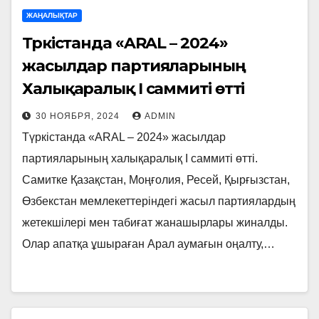
ЖАҢАЛЫҚТАР
Түркістанда «ARAL – 2024»
жасылдар партияларының
Халықаралық I саммиті өтті
30 НОЯБРЯ, 2024
ADMIN
Түркістанда «ARAL – 2024» жасылдар
партияларының халықаралық І саммиті өтті.
Самитке Қазақстан, Моңғолия, Ресей, Қырғызстан,
Өзбекстан мемлекеттеріндегі жасыл партиялардың
жетекшілері мен табиғат жанашырлары жиналды.
Олар апатқа ұшыраған Арал аумағын оңалту,…