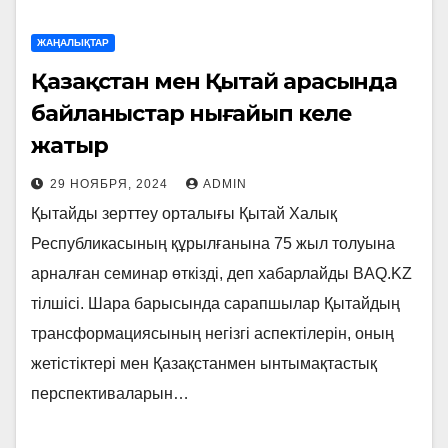
ЖАҢАЛЫҚТАР
Қазақстан мен Қытай арасында
байланыстар нығайып келе
жатыр
29 НОЯБРЯ, 2024
ADMIN
Қытайды зерттеу орталығы Қытай Халық
Республикасының құрылғанына 75 жыл толуына
арналған семинар өткізді, деп хабарлайды BAQ.KZ
тілшісі. Шара барысында сарапшылар Қытайдың
трансформациясының негізгі аспектілерін, оның
жетістіктері мен Қазақстанмен ынтымақтастық
перспективаларын…