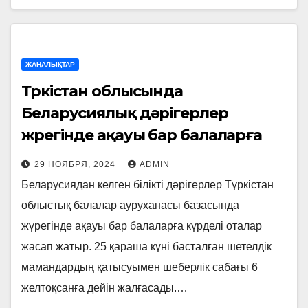
ЖАҢАЛЫҚТАР
Түркістан облысында
Беларусиялық дәрігерлер
жүрегінде ақауы бар балаларға
ота жасап жатыр
29 НОЯБРЯ, 2024
ADMIN
Беларусиядан келген білікті дәрігерлер Түркістан
облыстық балалар ауруханасы базасында
жүрегінде ақауы бар балаларға күрделі оталар
жасап жатыр. 25 қараша күні басталған шетелдік
мамандардың қатысуымен шеберлік сабағы 6
желтоқсанға дейін жалғасады.…