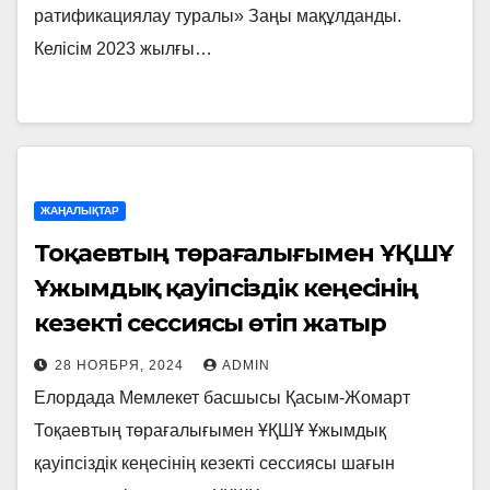
ратификациялау туралы» Заңы мақұлданды.
Келісім 2023 жылғы…
ЖАҢАЛЫҚТАР
Тоқаевтың төрағалығымен ҰҚШҰ
Ұжымдық қауіпсіздік кеңесінің
кезекті сессиясы өтіп жатыр
28 НОЯБРЯ, 2024
ADMIN
Елордада Мемлекет басшысы Қасым-Жомарт
Тоқаевтың төрағалығымен ҰҚШҰ Ұжымдық
қауіпсіздік кеңесінің кезекті сессиясы шағын