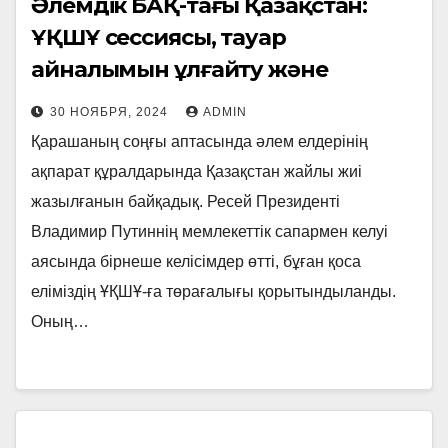
Әлемдік БАҚ-тағы Қазақстан:
ҰҚШҰ сессиясы, тауар
айналымын ұлғайту және
жанармай әкетуге тыйым
30 НОЯБРЯ, 2024
ADMIN
Қарашаның соңғы аптасында әлем елдерінің
ақпарат құралдарында Қазақстан жайлы жиі
жазылғанын байқадық. Ресей Президенті
Владимир Путиннің мемлекеттік сапармен келуі
аясында бірнеше келісімдер өтті, бұған қоса
еліміздің ҰҚШҰ-ға төрағалығы қорытындыланды.
Оның…