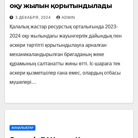
оқу жылын қорытындылады
3 ДЕКАБРЯ, 2024
ADMIN
Қалалық жастар ресурстық орталығында 2023-
2024 оқу жылындағы жауынгерлік дайындық пен
әскери тәртіпті қорытындылауға арналған
механикаландырылған бригаданың жеке
құрамының салтанатты жины өтті. Іс-шараға тек
әскери қызметшілер ғана емес, олардың отбасы
мүшелері…
ЖАҢАЛЫҚТАР