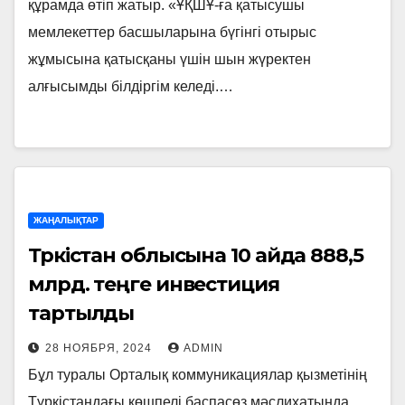
құрамда өтіп жатыр. «ҰҚШҰ-ға қатысушы
мемлекеттер басшыларына бүгінгі отырыс
жұмысына қатысқаны үшін шын жүректен
алғысымды білдіргім келеді.…
ЖАҢАЛЫҚТАР
Түркістан облысына 10 айда 888,5
млрд. теңге инвестиция
тартылды
28 НОЯБРЯ, 2024
ADMIN
Бұл туралы Орталық коммуникациялар қызметінің
Түркістандағы көшпелі баспасөз мәслихатында