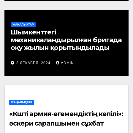
ЖАҢАЛЫҚТАР
Шымкенттегі
механикаландырылған бригада
оқу жылын қорытындылады
3 ДЕКАБРЯ, 2024
ADMIN
ЖАҢАЛЫҚТАР
«Күшті армия-егемендіктің кепілі»:
әскери сарапшымен сұхбат