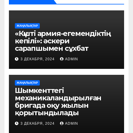
ЖАҢАЛЫҚТАР
«Күшті армия-егемендіктің
кепілі»: әскери
сарапшымен сұхбат
3 ДЕКАБРЯ, 2024
ADMIN
ЖАҢАЛЫҚТАР
Шымкенттегі
механикаландырылған
бригада оқу жылын
қорытындылады
3 ДЕКАБРЯ, 2024
ADMIN