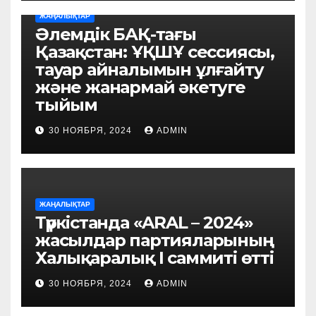
ЖАҢАЛЫҚТАР
Әлемдік БАҚ-тағы
Қазақстан: ҰҚШҰ сессиясы,
тауар айналымын ұлғайту
және жанармай әкетуге
тыйым
30 НОЯБРЯ, 2024
ADMIN
ЖАҢАЛЫҚТАР
Түркістанда «ARAL – 2024»
жасылдар партияларының
Халықаралық I саммиті өтті
30 НОЯБРЯ, 2024
ADMIN