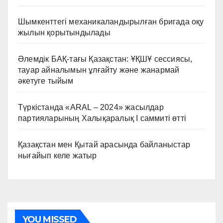
Шымкенттегі механикаландырылған бригада оқу
жылын қорытындылады
Әлемдік БАҚ-тағы Қазақстан: ҰҚШҰ сессиясы,
тауар айналымын ұлғайту және жанармай
әкетуге тыйым
Түркістанда «ARAL – 2024» жасылдар
партияларының Халықаралық I саммиті өтті
Қазақстан мен Қытай арасында байланыстар
нығайып келе жатыр
YOU MISSED