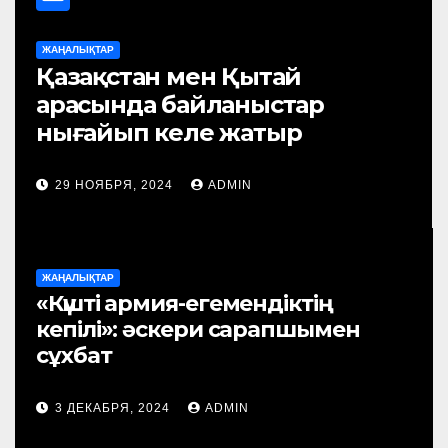
ЖАҢАЛЫҚТАР
а «ARAL – 2024»
Қазақстан м
 партияларының
арасында б
ық I саммиті өтті
нығайып ке
24
ADMIN
29 НОЯБРЯ, 2024
ЖАҢАЛЫҚТАР
«Күшті армия-егемендіктің
кепілі»: әскери сарапшымен
сұхбат
3 ДЕКАБРЯ, 2024
ADMIN