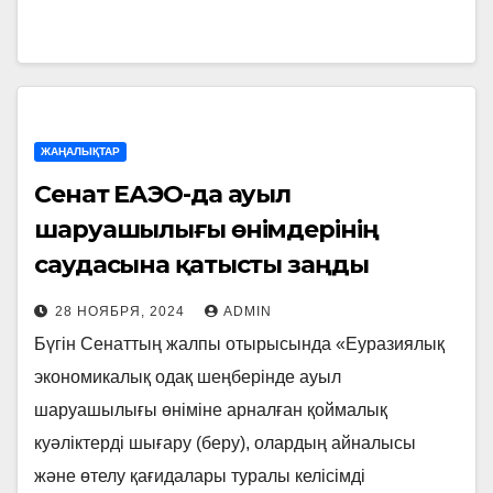
ЖАҢАЛЫҚТАР
Сенат ЕАЭО-да ауыл
шаруашылығы өнімдерінің
саудасына қатысты заңды
мақұлдады
28 НОЯБРЯ, 2024
ADMIN
Бүгін Сенаттың жалпы отырысында «Еуразиялық
экономикалық одақ шеңберінде ауыл
шаруашылығы өніміне арналған қоймалық
куәліктерді шығару (беру), олардың айналысы
және өтелу қағидалары туралы келісімді