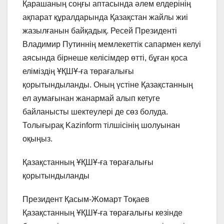
Қарашаның соңғы аптасында әлем елдерінің
ақпарат құралдарында Қазақстан жайлы жиі
жазылғанын байқадық. Ресей Президенті
Владимир Путиннің мемлекеттік сапармен келуі
аясында бірнеше келісімдер өтті, бұған қоса
еліміздің ҰҚШҰ-ға төрағалығы
қорытындыланды. Оның үстіне Қазақстанның
ел аумағынан жанармай алып кетуге
байланысты шектеулері де сөз болуда.
Толығырақ Kazinform тілшісінің шолуынан
оқыңыз.
Қазақстанның ҰҚШҰ-ға төрағалығы
қорытындыланды
Президент Қасым-Жомарт Тоқаев
Қазақстанның ҰҚШҰ-ға төрағалығы кезінде