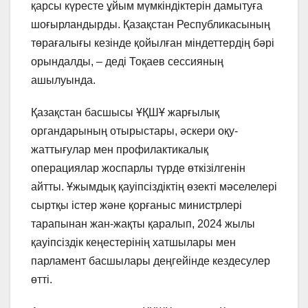
қарсы күресте ұйым мүмкіндіктерін дамытуға
шоғырландырды. Қазақстан Республикасының
төрағалығы кезінде қойылған міндеттердің бәрі
орындалды, – деді Тоқаев сессияның
ашылуында.
Қазақстан басшысы ҰҚШҰ жарғылық
органдарының отырыстары, әскери оқу-
жаттығулар мен профилактикалық
операциялар жоспарлы түрде өткізілгенін
айтты. Ұжымдық қауіпсіздіктің өзекті мәселелері
сыртқы істер және қорғаныс министрлері
тарапынан жан-жақты қаралып, 2024 жылы
қауіпсіздік кеңестерінің хатшылары мен
парламент басшылары деңгейінде кездесулер
өтті.