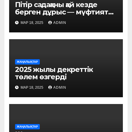
Пітір садақаны қай кезде
берген дұрыс — мүфтият
жауап берді
МАР 18, 2025
ADMIN
ЖАҢАЛЫҚТАР
2025 жылы декреттік
төлем өзгерді
МАР 18, 2025
ADMIN
ЖАҢАЛЫҚТАР