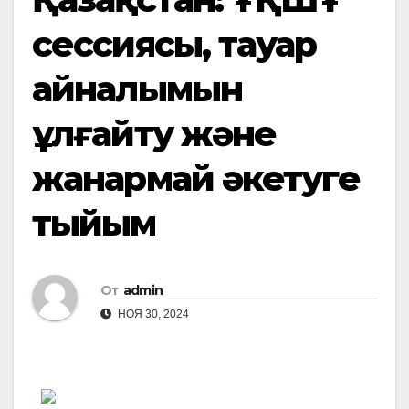
сессиясы, тауар
айналымын
ұлғайту және
жанармай әкетуге
тыйым
От
admin
НОЯ 30, 2024