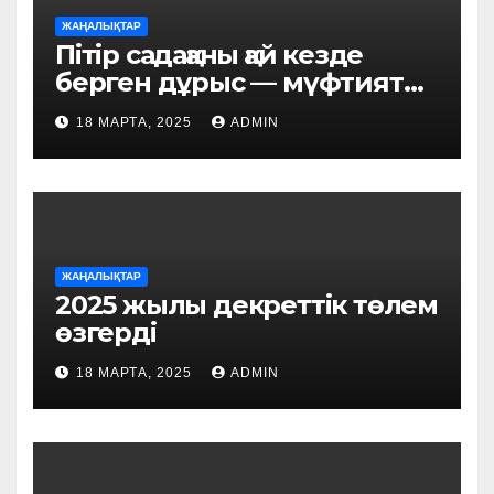
ЖАҢАЛЫҚТАР
Пітір садақаны қай кезде
берген дұрыс — мүфтият
жауап берді
18 МАРТА, 2025
ADMIN
ЖАҢАЛЫҚТАР
2025 жылы декреттік төлем
өзгерді
18 МАРТА, 2025
ADMIN