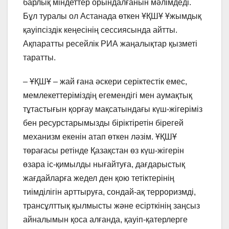
барлық міндеттер орындалғанын мәлімдеді.
Бұл туралы ол Астанада өткен ҰҚШҰ Ұжымдық
қауіпсіздік кеңесінің сессиясында айтты.
Ақпаратты ресейлік РИА жаңалықтар қызметі
таратты.
– ҰҚШҰ – жай ғана әскери серіктестік емес,
мемлекеттеріміздің егемендігі мен аумақтық
тұтастығын қорғау мақсатындағы күш-жігеріміз
бен ресурстарымызды біріктіретін бірегей
механизм екенін атап өткен ләзім. ҰҚШҰ
төрағасы ретінде Қазақстан өз күш-жігерін
өзара іс-қимылды нығайтуға, дағдарыстық
жағдайларға жедел ден қою тетіктерінің
тиімділігін арттыруға, сондай-ақ терроризмді,
трансұлттық қылмысты және есірткінің заңсыз
айналымын қоса алғанда, қауіп-қатерлерге