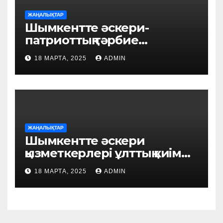
ЖАҢАЛЫҚТАР
Шымкентте әскери-
патриоттық тәрбие
бағытында әдістемелік
18 МАРТА, 2025
ADMIN
семинар өтті
ЖАҢАЛЫҚТАР
Шымкентте әскери
қызметкерлері ұлттық киім
күнін атап өтті
18 МАРТА, 2025
ADMIN