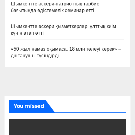
Шымкентте әскери-патриоттық тәрбие
бағытында әдістемелік семинар өтті
Шымкентте әскери қызметкерлері ұлттық киім
күнін атап өтті
«50 жыл намаз оқымаса, 18 млн төлеуі керек» –
дінтанушы түсіндірді
You missed