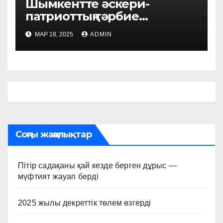
Шымкентте әскери-
патриоттық тәрбие
бағытында әдістемелік
МАР 18, 2025
ADMIN
семинар өтті
Соңғы жаңалықтар
Пітір садақаны қай кезде берген дұрыс —
мүфтият жауап берді
2025 жылы декреттік төлем өзгерді