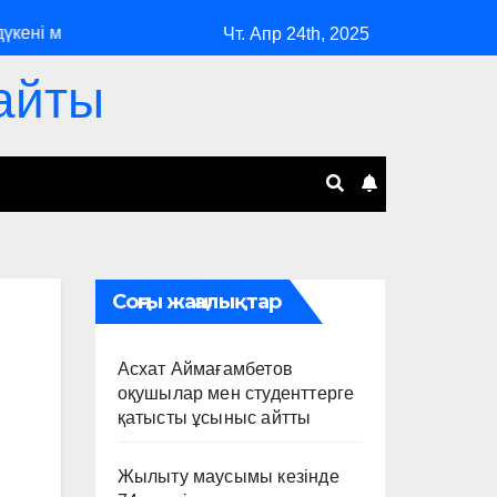
ні мен зертхананың ұйымдастырушысы ұсталды
Мұғалі
Чт. Апр 24th, 2025
айты
Соңғы жаңалықтар
Асхат Аймағамбетов
оқушылар мен студенттерге
қатысты ұсыныс айтты
Жылыту маусымы кезінде