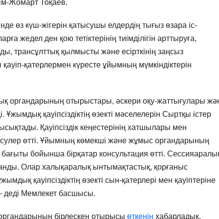
ым-Жомарт Тоқаев.
нде өз күш-жігерін қатысушы елдердің тығыз өзара іс-
ға жедел ден қою тетіктерінің тиімділігін арттыруға,
ды, трансұлттық қылмысты және есірткінің заңсыз
ы қауіп-қатерлермен күресте ұйымның мүмкіндіктерін
қ органдарының отырыстары, әскери оқу-жаттығулары жә
 Ұжымдық қауіпсіздіктің өзекті мәселелерін Сыртқы істер
ысықтады. Қауіпсіздік кеңестерінің хатшылары мен
сулер өтті. Ұйымның көмекші және жұмыс органдарының
рлі бағыты бойынша бірқатар консультация өтті. Сессияаралы
данды. Олар халықаралық ынтымақтастық, қорғаныс
жымдық қауіпсіздіктің өзекті сын-қатерлері мен қауіптеріне
— деді Мемлекет басшысы.
 органдарының бірлескен отырысы
өткенін
хабарладық.