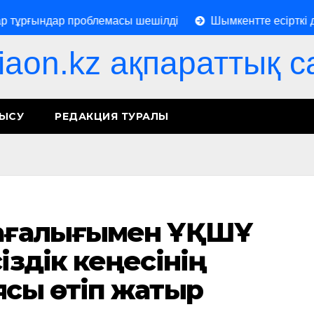
рғындар проблемасы шешілді
Шымкентте есірткі дүке
iaon.kz ақпараттық с
НЫСУ
РЕДАКЦИЯ ТУРАЛЫ
рағалығымен ҰҚШҰ
іздік кеңесінің
ясы өтіп жатыр