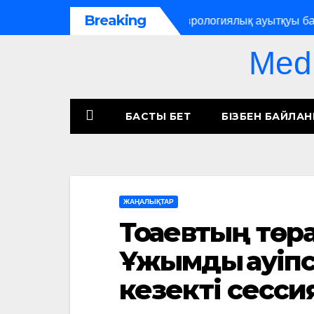
Breaking
 өрт тіркелген
Психоневрологиялық ауытқуы бар тұ
Med
БАСТЫ БЕТ
БІЗБЕН БАЙЛА
ЖАҢАЛЫҚТАР
Тоқаевтың тө
Ұжымдық қауіпс
кезекті сесси