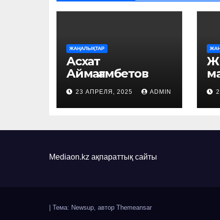
ЖАҢАЛЫҚТАР
ЖА
Асхат
Ж
Аймағамбетов
м
оқушылар мен
ке
23 АПРЕЛЯ, 2025
ADMIN
2
студенттерге
ті
қатысты ұсыныс
айтты
Mediaon.kz ақпараттық сайты
|
Тема: Newsup, автор
Themeansar