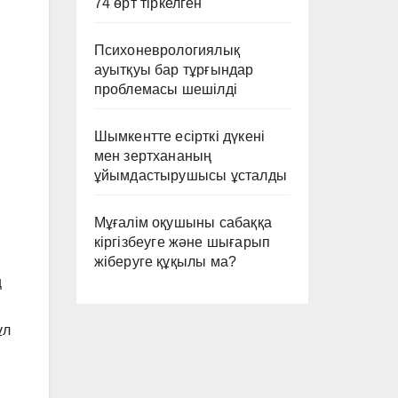
74 өрт тіркелген
Психоневрологиялық
ауытқуы бар тұрғындар
проблемасы шешілді
Шымкентте есірткі дүкені
мен зертхананың
ұйымдастырушысы ұсталды
Мұғалім оқушыны сабаққа
кіргізбеуге және шығарып
жіберуге құқылы ма?
ң
ұл