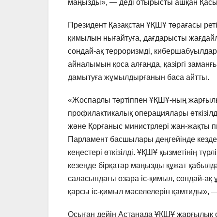
маңызды», — деді отырысты ашқан Қас
Президент Қазақстан ҰҚШҰ төрағасы реті
қимылын нығайтуға, дағдарысты жағдайлар
сондай-ақ терроризмді, кибершабуылдар
айналымын қоса алғанда, қазіргі заманғ
дамытуға жұмылдырғанын баса айтты.
«Жоспарлы тәртіппен ҰҚШҰ-ның жарғылы
профилактикалық операциялары өткізілді.
және Қорғаныс министрлері жан-жақты п
Парламент басшылары деңгейінде кезде
кеңестері өткізілді. ҰҚШҰ қызметінің тү
кезеңде бірқатар маңызды құжат қабыл
саласындағы өзара іс-қимыл, сондай-ақ ұ
қарсы іс-қимыл мәселелерін қамтиды», 
Осыған дейін Астанада ҰҚШҰ жарғылық