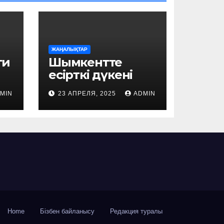
ЖАҢАЛЫҚТАР
ги
Шымкентте
есірткі дүкені
мен
MIN
23 АПРЕЛЯ, 2025
ADMIN
зертхананың
ұйымдастыруш
ысы ұсталды
Home
Бізбен байланысу
Редакция туралы