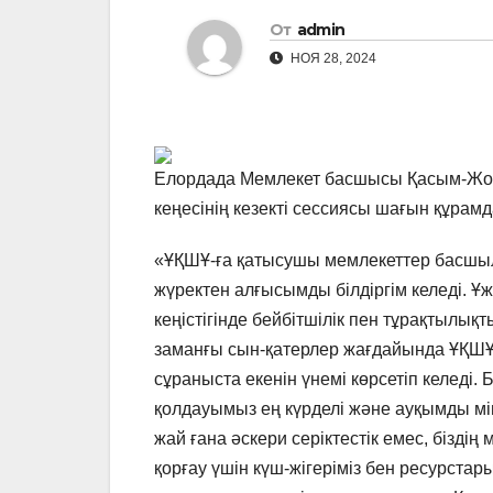
От
admin
НОЯ 28, 2024
Елордада Мемлекет басшысы Қасым-Жом
кеңесінің кезекті сессиясы шағын құрамд
«ҰҚШҰ-ға қатысушы мемлекеттер басшыл
жүректен алғысымды білдіргім келеді. 
кеңістігінде бейбітшілік пен тұрақтылықт
заманғы сын-қатерлер жағдайында ҰҚШҰ ба
сұраныста екенін үнемі көрсетіп келеді. Бі
қолдауымыз ең күрделі және ауқымды мі
жай ғана әскери серіктестік емес, біздің
қорғау үшін күш-жігеріміз бен ресурстары