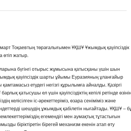
арт Тоқаевтың төрағалығымен ҰҚШҰ Ұжымдық қауіпсіздік
а өтіп жатыр.
арына бүгінгі отырыс жұмысына қатысқаны үшін шын
Ұжымдық қауіпсіздік шарты ұйымы Еуразияның ұланғайыр
ы қамтамасыз етудегі негізгі құрылымға айналды. Қазіргі
рлық қатысушы ел үшін қауіпсіздіктің кепілі ретінде өзіні
здің келісілген іс-әрекеттеріміз, өзара сеніміміз және
ндеттерді шешудің ұжымдық қабілетін нығайтады. ҰҚШҰ – б
 мемлекеттеріміздің егемендігі мен аумақтық тұтастығын
мызды біріктіретін бірегей механизм екенін атап өту