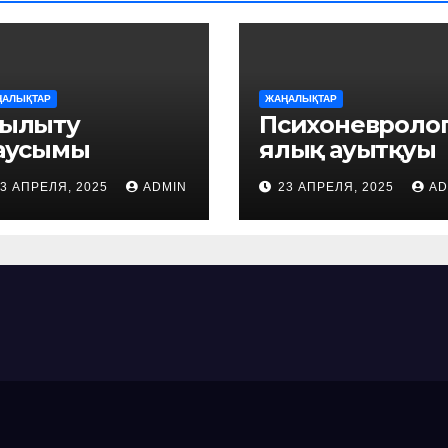
ҢАЛЫҚТАР
ЖАҢАЛЫҚТАР
ылыту
Психоневроло
аусымы
ялық ауытқуы
зінде 74 өрт
бар тұрғындар
3 АПРЕЛЯ, 2025
ADMIN
23 АПРЕЛЯ, 2025
AD
ркелген
проблемасы
шешілді