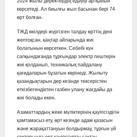
2024 жылы деректердің едәуір артқанын
көрсетеді. Ал биылғы жыл басынан бері 74
өрт болған.
ТЖД өкілдері жүргізген талдау өрттің дені
желтоқсан, қаңтар айларында жиі
болатынын көрсеткен. Себебі күн
салқындағанда тұрғындар электр пештерін
жиі қолданып, техникалық пайдалану
қағидаларын бұзатын көрінеді. Жылыту
қазандықтарын дер кезінде тексерістен
өткізбегендіктен газбен улану жағдайы да
жиі болады екен.
Азаматтардың жеке мүліктерінің қауіпсіздігін
қамтамасыз ету, өрт кезінде адам қазасын
және жарақаттануын болдырмау, тұрғын үй
секторында өрт қауіпсіздігін сақтау