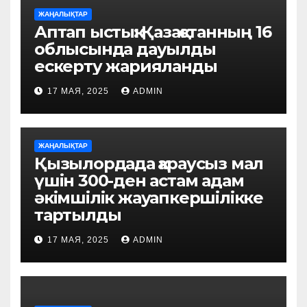
ЖАҢАЛЫҚТАР
Аптап ыстық: Қазақстанның 16
облысында дауылды
ескерту жарияланды
17 МАЯ, 2025
ADMIN
ЖАҢАЛЫҚТАР
Қызылордада қараусыз мал
үшін 300-ден астам адам
әкімшілік жауапкершілікке
тартылды
17 МАЯ, 2025
ADMIN