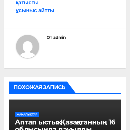
қатысты
ұсыныс айтты
От
admin
ПОХОЖАЯ ЗАПИСЬ
ЖАҢАЛЫҚТАР
Аптап ыстық: Қазақстанның 16
облысында дауылды