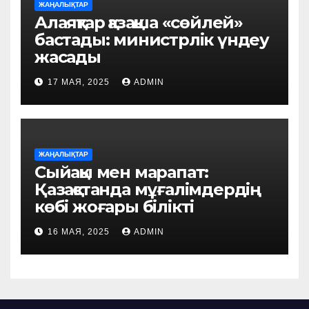
ЖАҢАЛЫҚТАР
Алаяқтар қазақша «сөйлей»
бастады: министрлік үндеу
жасады
17 МАЯ, 2025
ADMIN
ЖАҢАЛЫҚТАР
Сыйақы мен марапат:
Қазақстанда мұғалімдердің
көбі жоғары білікті
16 МАЯ, 2025
ADMIN