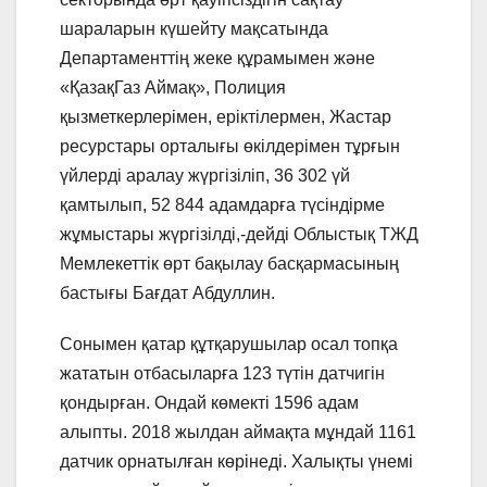
шараларын күшейту мақсатында
Департаменттің жеке құрамымен және
«ҚазақГаз Аймақ», Полиция
қызметкерлерімен, еріктілермен, Жастар
ресурстары орталығы өкілдерімен тұрғын
үйлерді аралау жүргізіліп, 36 302 үй
қамтылып, 52 844 адамдарға түсіндірме
жұмыстары жүргізілді,-дейді Облыстық ТЖД
Мемлекеттік өрт бақылау басқармасының
бастығы Бағдат Абдуллин.
Сонымен қатар құтқарушылар осал топқа
жататын отбасыларға 123 түтін датчигін
қондырған. Ондай көмекті 1596 адам
алыпты. 2018 жылдан аймақта мұндай 1161
датчик орнатылған көрінеді. Халықты үнемі