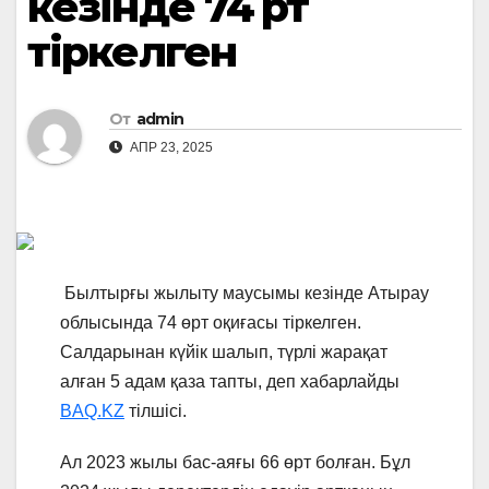
кезінде 74 өрт
тіркелген
От
admin
АПР 23, 2025
Былтырғы жылыту маусымы кезінде Атырау
облысында 74 өрт оқиғасы тіркелген.
Салдарынан күйік шалып, түрлі жарақат
алған 5 адам қаза тапты, деп хабарлайды
BAQ.KZ
тілшісі.
Ал 2023 жылы бас-аяғы 66 өрт болған. Бұл