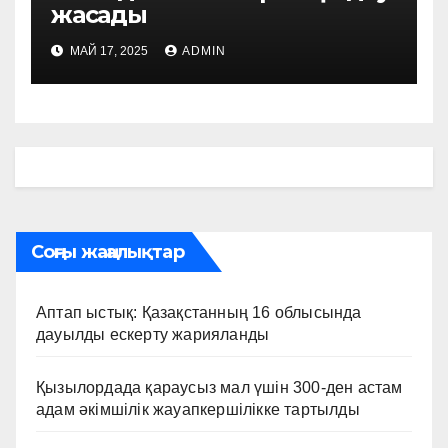
жасады
МАЙ 17, 2025
ADMIN
Соңғы жаңалықтар
Аптап ыстық: Қазақстанның 16 облысында
дауылды ескерту жарияланды
Қызылордада қараусыз мал үшін 300-ден астам
адам әкімшілік жауапкершілікке тартылды