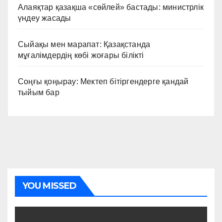
Алаяқтар қазақша «сөйлей» бастады: министрлік
үндеу жасады
Сыйақы мен марапат: Қазақстанда
мұғалімдердің көбі жоғары білікті
Соңғы қоңырау: Мектеп бітіргендерге қандай
тыйым бар
YOU MISSED