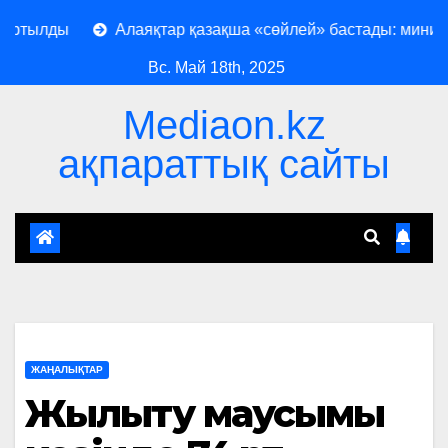
тылды
Алаяқтар қазақша «сөйлей» бастады: министрлі
Вс. Май 18th, 2025
Mediaon.kz
ақпараттық сайты
ЖАҢАЛЫҚТАР
Жылыту маусымы