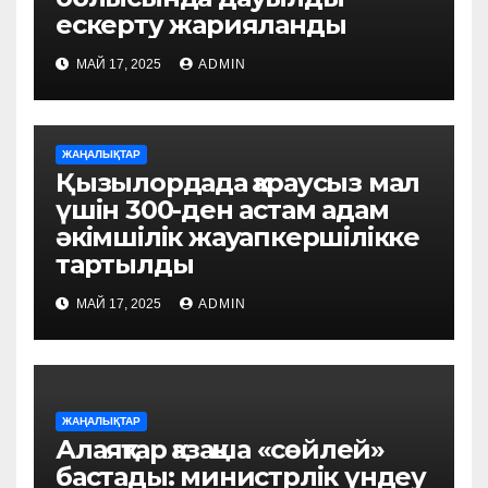
ескерту жарияланды
МАЙ 17, 2025
ADMIN
ЖАҢАЛЫҚТАР
Қызылордада қараусыз мал
үшін 300-ден астам адам
әкімшілік жауапкершілікке
тартылды
МАЙ 17, 2025
ADMIN
ЖАҢАЛЫҚТАР
Алаяқтар қазақша «сөйлей»
бастады: министрлік үндеу