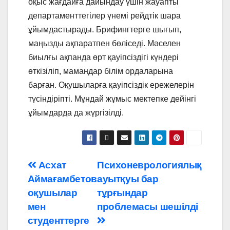
оқыс жағдайға дайындау үшін жауапты
департаменттегілер үнемі рейдтік шара
ұйымдастырады. Брифингтерге шығып,
маңызды ақпаратпен бөліседі. Мәселен
биылғы ақпанда өрт қауіпсіздігі күндері
өткізіліп, мамандар білім ордаларына
барған. Оқушыларға қауіпсіздік ережелерін
түсіндіріпті. Мұндай жұмыс мектепке дейінгі
ұйымдарда да жүргізілді.
Навигация
Асхат
Психоневрологиялық
Аймағамбетов
ауытқуы бар
по
оқушылар
тұрғындар
записям
мен
проблемасы шешілді
студенттерге