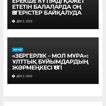
ЕРЕКШЕ КҮТІМДІ ҚАЖЕТ
ЕТЕТІН БАЛАЛАРДА ОҢ
ӨЗГЕРІСТЕР БАЙҚАЛУДА
ДЕК 2, 2022
ҚОҒАМ
«ЗЕРГЕРЛІК – МОЛ МҰРА»:
ҰЛТТЫҚ БҰЙЫМДАРДЫҢ
ЖӘРМЕҢКЕСІ ӨТТІ
ДЕК 2, 2022