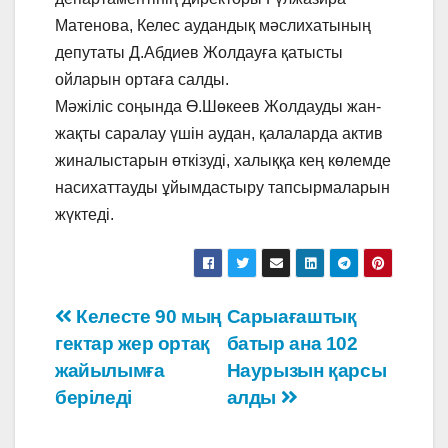
Матенова, Келес аудандық мәслихатының
депутаты Д.Абдиев Жолдауға қатысты
ойларын ортаға салды.
Мәжіліс соңында Ө.Шөкеев Жолдауды жан-
жақты саралау үшін аудан, қалаларда актив
жиналыстарын өткізуді, халыққа кең көлемде
насихаттауды ұйымдастыру тапсырмаларын
жүктеді.
Навигация
Келесте 90 мың
Сарыағаштық
гектар жер ортақ
батыр ана 102
по
жайылымға
Наурызын қарсы
записям
беріледі
алды