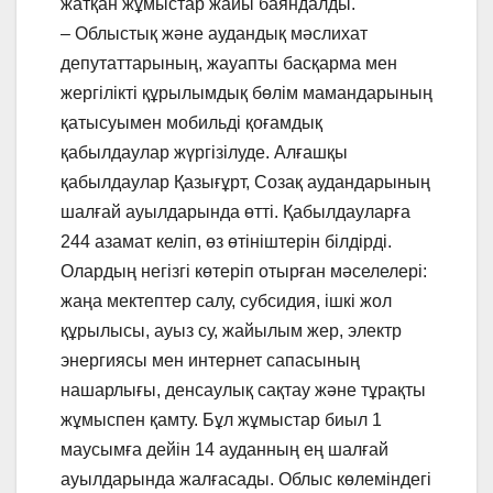
жатқан жұмыстар жайы баяндалды.
– Облыстық және аудандық мәслихат
депутаттарының, жауапты басқарма мен
жергілікті құрылымдық бөлім мамандарының
қатысуымен мобильді қоғамдық
қабылдаулар жүргізілуде. Алғашқы
қабылдаулар Қазығұрт, Созақ аудандарының
шалғай ауылдарында өтті. Қабылдауларға
244 азамат келіп, өз өтініштерін білдірді.
Олардың негізгі көтеріп отырған мәселелері:
жаңа мектептер салу, субсидия, ішкі жол
құрылысы, ауыз су, жайылым жер, электр
энергиясы мен интернет сапасының
нашарлығы, денсаулық сақтау және тұрақты
жұмыспен қамту. Бұл жұмыстар биыл 1
маусымға дейін 14 ауданның ең шалғай
ауылдарында жалғасады. Облыс көлеміндегі