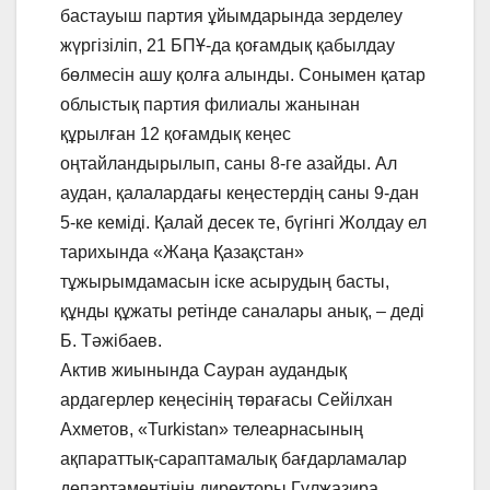
бастауыш партия ұйымдарында зерделеу
жүргізіліп, 21 БПҰ-да қоғамдық қабылдау
бөлмесін ашу қолға алынды. Сонымен қатар
облыстық партия филиалы жанынан
құрылған 12 қоғамдық кеңес
оңтайландырылып, саны 8-ге азайды. Ал
аудан, қалалардағы кеңестердің саны 9-дан
5-ке кеміді. Қалай десек те, бүгінгі Жолдау ел
тарихында «Жаңа Қазақстан»
тұжырымдамасын іске асырудың басты,
құнды құжаты ретінде саналары анық, – деді
Б. Тәжібаев.
Актив жиынында Сауран аудандық
ардагерлер кеңесінің төрағасы Сейілхан
Ахметов, «Turkistan» телеарнасының
ақпараттық-сараптамалық бағдарламалар
департаментінің директоры Гүлжазира