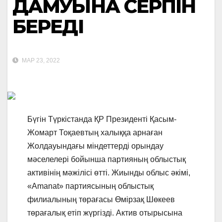
ДАМУЫНА СЕРПІН
БЕРЕДІ
МАР 23, 2022
Бүгін Түркістанда ҚР Президенті Қасым-
Жомарт Тоқаевтың халыққа арнаған
Жолдауындағы міндеттерді орындау
мәселелері бойынша партияның облыстық
активінің мәжілісі өтті. Жиынды облыс әкімі,
«Amanat» партиясының облыстық
филиалының төрағасы Өмірзақ Шөкеев
төрағалық етіп жүргізді. Актив отырысына