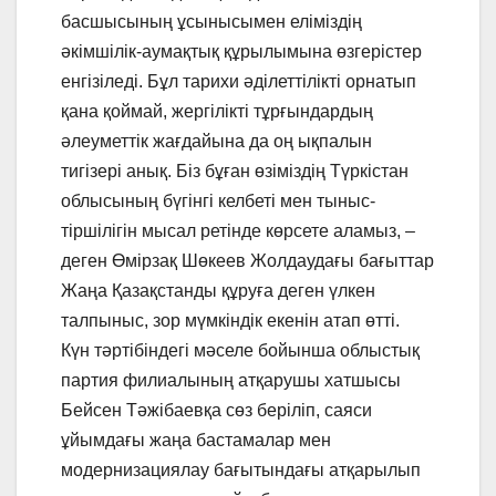
басшысының ұсынысымен еліміздің
әкімшілік-аумақтық құрылымына өзгерістер
енгізіледі. Бұл тарихи әділеттілікті орнатып
қана қоймай, жергілікті тұрғындардың
әлеуметтік жағдайына да оң ықпалын
тигізері анық. Біз бұған өзіміздің Түркістан
облысының бүгінгі келбеті мен тыныс-
тіршілігін мысал ретінде көрсете аламыз, –
деген Өмірзақ Шөкеев Жолдаудағы бағыттар
Жаңа Қазақстанды құруға деген үлкен
талпыныс, зор мүмкіндік екенін атап өтті.
Күн тәртібіндегі мәселе бойынша облыстық
партия филиалының атқарушы хатшысы
Бейсен Тәжібаевқа сөз беріліп, саяси
ұйымдағы жаңа бастамалар мен
модернизациялау бағытындағы атқарылып