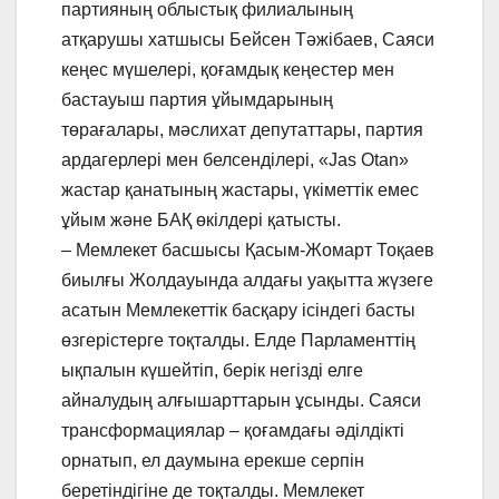
партияның облыстық филиалының
атқарушы хатшысы Бейсен Тәжібаев, Саяси
кеңес мүшелері, қоғамдық кеңестер мен
бастауыш партия ұйымдарының
төрағалары, мәслихат депутаттары, партия
ардагерлері мен белсенділері, «Jas Otan»
жастар қанатының жастары, үкіметтік емес
ұйым және БАҚ өкілдері қатысты.
– Мемлекет басшысы Қасым-Жомарт Тоқаев
биылғы Жолдауында алдағы уақытта жүзеге
асатын Мемлекеттік басқару ісіндегі басты
өзгерістерге тоқталды. Елде Парламенттің
ықпалын күшейтіп, берік негізді елге
айналудың алғышарттарын ұсынды. Саяси
трансформациялар – қоғамдағы әділдікті
орнатып, ел даумына ерекше серпін
беретіндігіне де тоқталды. Мемлекет