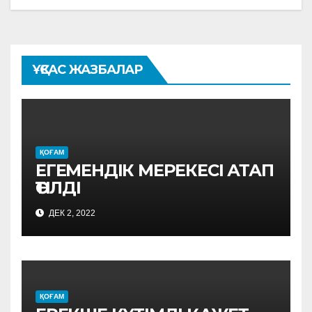
ҰҚСАС ЖАЗБАЛАР
ҚОҒАМ
ЕГЕМЕНДІК МЕРЕКЕСІ АТАП
ӨТІЛДІ
ДЕК 2, 2022
ҚОҒАМ