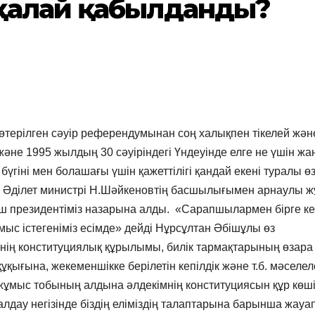
қалай қабылданды?
өтерілген сәуір референдумынан соң халықпен тікелей жән
әне 1995 жылдың 30 сәуіріндегі Үндеуінде елге не үшін жа
үгіні мен болашағы үшін қажеттілігі қандай екені туралы ө
і Әділет министрі Н.Шәйкеновтің басшылығымен арнаулы 
ыш президентіміз назарына алды. «Сарапшылармен бірге к
мыс істегеніміз есімде» дейді Нұрсұлтан Әбішұлы өз
інің конституциялық құрылымы, билік тармақтарының өзара
қығына, жекеменшікке берілетін кепілдік және т.б. мәселе
 жұмыс тобының алдына әлдекімнің конституциясын құр көш
алдау негізінде біздің еліміздің талаптарына барынша жауа