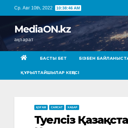
Ср. Авг 10th, 2022
10:38:46 AM
MediaON.kz
ақпарат
БАСТЫ БЕТ
БІЗБЕН БАЙЛАНЫСТ
ҚҰРЫЛТАЙШЫЛАР КЕҢЕСІ
ҚОҒАМ
САЯСАТ
ХАБАР
Тәуелсіз Қазақс