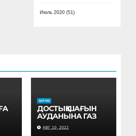
Июль 2020
(51)
ҚОҒАМ
ҒА
ДОСТЫҚ ШАҒЫН
АУДАНЫНА ГАЗ
БЕРІЛДІ
АВГ 10, 2022