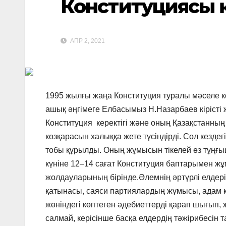
Конституциясы 
АПР 2, 2021
1995 жылғы жаңа Конституция туралы мәселе к
ашық әңгімеге Елбасымыз Н.Назарбаев кірісті ж
Конституция керектігі және оның Қазақстанның б
көзқарасын халыққа жете түсіндірді.
Сол кездег
тобы құрылды. Оның жұмысын тікелей өз тұңғ
күніне 12–14 сағат Конституция баптарымен жұ
жолдауларының бірінде.Әлемнің әртүрлі елдер
қатынасы, саяси партиялардың жұмысы, адам құ
жөніндегі көптеген әдебиеттерді қарап шығып,
салмай, керісінше басқа елдердің тәжірибесін т