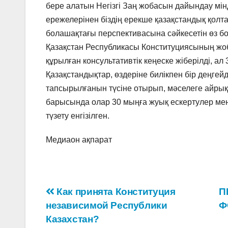
бере алатын Негізгі Заң жобасын дайындау мін
ережелерінен біздің ерекше қазақстандық қолт
болашақтағы перспективасына сәйкесетін өз
Қазақстан Республикасы Конституциясының жоб
құрылған консультативтік кеңеске жіберілді,
Қазақстандықтар, өздеріне билікпен бір деңгей
тапсырылғанын түсіне отырып, мәселеге айрық
барысында олар 30 мыңға жуық ескертулер мен ұ
түзету енгізілген.
Медиаон ақпарат
Навигация
Как принята Конституция
П
независимой Республики
Ф
по
Казахстан?