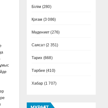
Білім
(280)
Қоғам
(3 086)
Мәдениет
(276)
Саясат
(2 351)
е
ңа
Тарих
(668)
з
жұмыс
Тәрбие
(410)
ейде
Хабар
(1 707)
лер
іре
п
МҰРАҒАТ