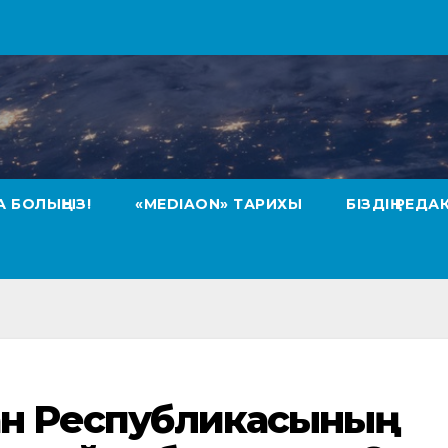
А БОЛЫҢЫЗ!
«MEDIAON» ТАРИХЫ
БІЗДІҢ РЕДА
тан Республикасының