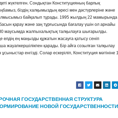
деті жүктелген. Сондықтан Конституцияның барлық
аңбамыз, біздің халқымыздың өресі мен дәстүрлеріне және
 болмысымыз байқалып тұрады. 1995 жылдың 22 мамырында
асын қарау және заң тұрғысында бағалау үшін ол арнайы
 ал 30 маусымда жалпыхалықтық талқылауға шығарылды.
де елдің ең маңызды құжатын жасауға қатысу сеніп
ша жауапкершілікпен қарады. Бір айға созылған талқылау
сыныстар енгізді. Солар ескеріліп, Конституция мәтініне 
РОЧНАЯ ГОСУДАРСТВЕННАЯ СТРУКТУРА
ОРМИРОВАНИЕ НОВОЙ ГОСУДАРСТВЕННОСТ