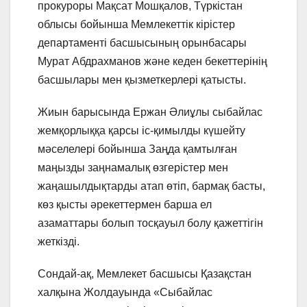
прокуроры Мақсат Мошқалов, Түркістан
облысы бойынша Мемлекеттік кірістер
департаменті басшысының орынбасары
Мурат Абдрахманов және кеден бекеттерінің
басшылары мен қызметкерлері қатысты.
Жиын барысында Ержан Әлиұлы сыбайлас
жемқорлыққа қарсы іс-қимылды күшейту
мәселелері бойынша Заңда қамтылған
маңызды заңнамалық өзгерістер мен
жаңашылдықтарды атап өтіп, бармақ басты,
көз қысты әрекеттермен барша ел
азаматтары болып тосқауыл болу қажеттігін
жеткізді.
Сондай-ақ, Мемлекет басшысы Қазақстан
халқына Жолдауында «Сыбайлас