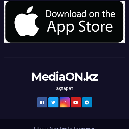
MediaON.kz
ақпарат
|
Theme: News Live by
Themeansar
.