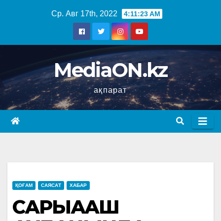
Ср. Авг 17th, 2022
4:11:24 AM
MediaON.kz
ақпарат
ҚОҒАМ
САЯСАТ
ХАБАР
САРЫАҒАШ