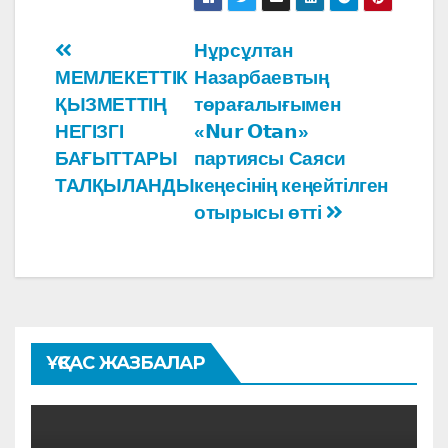
Навигация
Нұрсұлтан
МЕМЛЕКЕТТІК
Назарбаевтың
по
ҚЫЗМЕТТІҢ
төрағалығымен
записям
НЕГІЗГІ
«𝗡𝘂𝗿 𝗢𝘁𝗮𝗻»
БАҒЫТТАРЫ
партиясы Саяси
ТАЛҚЫЛАНДЫ
кеңесінің кеңейтілген
отырысы өтті
ҰҚСАС ЖАЗБАЛАР