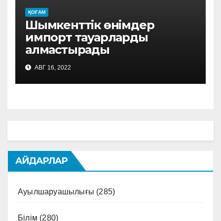
ҚОҒАМ
Шымкенттік өнімдер
импорт тауарларды
алмастырады
АВГ 16, 2022
АЙДАРЛАР
Ауылшаруашылығы
(285)
Білім
(280)