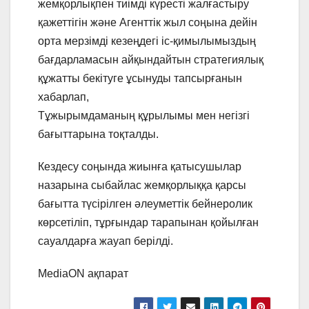
жемқорлықпен тиімді күресті жалғастыру
қажеттігін және Агенттік жыл соңына дейін
орта мерзімді кезеңдегі іс-қимылымыздың
бағдарламасын айқындайтын стратегиялық
құжатты бекітуге ұсынуды тапсырғанын
хабарлап,
Тұжырымдаманың құрылымы мен негізгі
бағыттарына тоқталды.
Кездесу соңында жиынға қатысушылар
назарына сыбайлас жемқорлыққа қарсы
бағытта түсірілген әлеуметтік бейнеролик
көрсетіліп, тұрғындар тарапынан қойылған
сауалдарға жауап берілді.
MediaON ақпарат