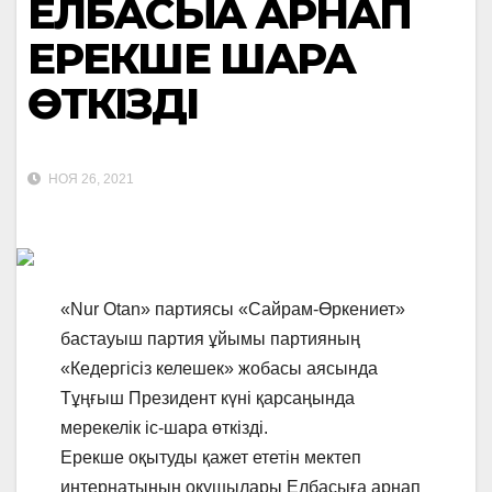
ЕЛБАСЫҒА АРНАП
ЕРЕКШЕ ШАРА
ӨТКІЗДІ
НОЯ 26, 2021
«Nur Otan» партиясы «Сайрам-Өркениет»
бастауыш партия ұйымы партияның
«Кедергісіз келешек» жобасы аясында
Тұңғыш Президент күні қарсаңында
мерекелік іс-шара өткізді.
Ерекше оқытуды қажет ететін мектеп
интернатының оқушылары Елбасыға арнап