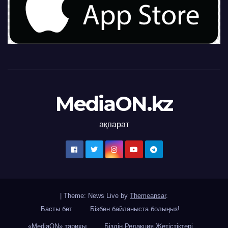
MediaON.kz
ақпарат
|
Theme: News Live by
Themeansar
.
Басты бет
Бізбен байланыста болыңыз!
«MediaON» тарихы
Біздің Редакция Жетістіктері