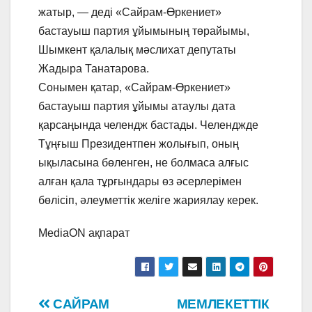
жатыр, — деді «Сайрам-Өркениет»
бастауыш партия ұйымының төрайымы,
Шымкент қалалық мәслихат депутаты
Жадыра Танатарова.
Сонымен қатар, «Сайрам-Өркениет»
бастауыш партия ұйымы атаулы дата
қарсаңында челендж бастады. Челенджде
Тұңғыш Президентпен жолығып, оның
ықыласына бөленген, не болмаса алғыс
алған қала тұрғындары өз әсерлерімен
бөлісіп, әлеуметтік желіге жариялау керек.
MediaON ақпарат
Навигация
САЙРАМ
МЕМЛЕКЕТТІК