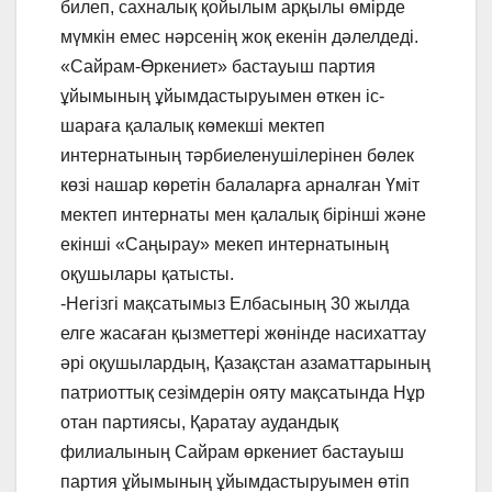
билеп, сахналық қойылым арқылы өмірде
мүмкін емес нәрсенің жоқ екенін дәлелдеді.
«Сайрам-Өркениет» бастауыш партия
ұйымының ұйымдастыруымен өткен іс-
шараға қалалық көмекші мектеп
интернатының тәрбиеленушілерінен бөлек
көзі нашар көретін балаларға арналған Үміт
мектеп интернаты мен қалалық бірінші және
екінші «Саңырау» мекеп интернатының
оқушылары қатысты.
-Негізгі мақсатымыз Елбасының 30 жылда
елге жасаған қызметтері жөнінде насихаттау
әрі оқушылардың, Қазақстан азаматтарының
патриоттық сезімдерін ояту мақсатында Нұр
отан партиясы, Қаратау аудандық
филиалының Сайрам өркениет бастауыш
партия ұйымының ұйымдастыруымен өтіп