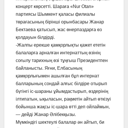
концерт көрсетті. Шараға «Nur Otan»
партиясы Шымкент қаласы филиалы
төрағасының бірінші орынбасары Жанар
Бектаева қатысып, жас өнерпаздарға өз
қолдауын білдірді.
-Жалпы ерекше қамқорлықты қажет ететін
балаларға арналған интернаттың өзінің
соғылу тарихның өзі тұңғыш Президентпен
байланысты. Яғни, Елбасының
қамқорлығымен ашылған бұл интернат
балларының сондай алғыс білдіре отырып
бүгінгі іс-шараны ұйымдастырып, өздерінің
ілтипатын, ықыласын, рақметін айтып өткізуі
бойынша жақсы іс-шара өтті деп ойлаймын,
— дейді Жанар Әлібекқызы.
Мүмкіндігі шектеулі балалар ән айтып, би