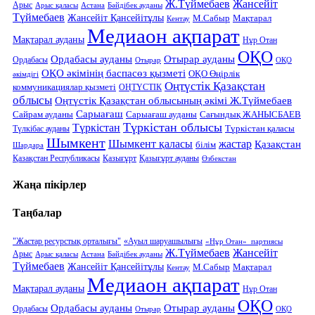
Ж.Түймебаев
Жансейіт
Арыс
Арыс қаласы
Астана
Бәйдібек ауданы
Түймебаев
Жансейіт Қансейітұлы
М.Сабыр
Мақтарал
Кентау
Медиаон ақпарат
Мақтарал ауданы
Нұр Отан
ОҚО
Ордабасы ауданы
Отырар ауданы
Ордабасы
Отырар
ОҚО
ОҚО әкімінің баспасөз қызметі
ОҚО Өңірлік
әкімдігі
Оңтүстік Қазақстан
коммуникациялар қызметі
ОҢТҮСТІК
облысы
Оңтүстік Қазақстан облысының әкімі Ж.Түймебаев
Сарыағаш
Сарыағаш ауданы
Сайрам ауданы
Сағындық ЖАНЫСБАЕВ
Түркістан облысы
Түркістан
Түркістан қаласы
Түлкібас ауданы
Шымкент
Шымкент қаласы
жастар
Қазақстан
білім
Шардара
Қазақстан Республикасы
Қазығұрт
Қазығұрт ауданы
Өзбекстан
Жаңа пікірлер
Таңбалар
"Жастар ресурстық орталығы"
«Ауыл шаруашылығы
«Нұр Отан» партиясы
Ж.Түймебаев
Жансейіт
Арыс
Арыс қаласы
Астана
Бәйдібек ауданы
Түймебаев
Жансейіт Қансейітұлы
М.Сабыр
Мақтарал
Кентау
Медиаон ақпарат
Мақтарал ауданы
Нұр Отан
ОҚО
Ордабасы ауданы
Отырар ауданы
Ордабасы
Отырар
ОҚО