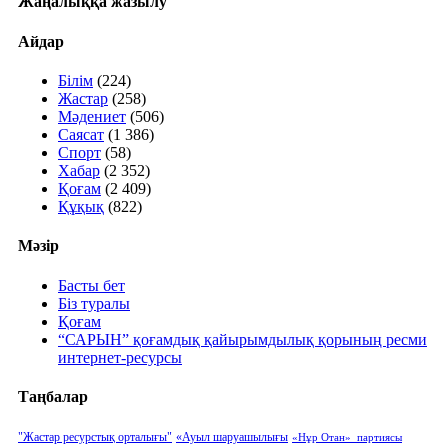
Жаңалыққа жазылу
Айдар
Білім
(224)
Жастар
(258)
Мәдениет
(506)
Саясат
(1 386)
Спорт
(58)
Хабар
(2 352)
Қоғам
(2 409)
Құқық
(822)
Мәзір
Басты бет
Біз туралы
Қоғам
“САРЫН” қоғамдық қайырымдылық қорының ресми
интернет-ресурсы
Таңбалар
"Жастар ресурстық орталығы"
«Ауыл шаруашылығы
«Нұр Отан» партиясы