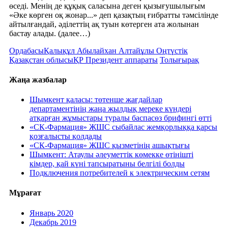
өседі. Менің де құқық саласына деген қызығушылығым
«Әке көрген оқ жонар...» деп қазақтың ғибратты тәмсілінде
айтылғандай, әділеттің ақ туын көтерген ата жолынан
бастау алады. (далее…)
Ордабасы
Қалықұл Абылайхан Алтайұлы Оңтүстік
Қазақстан облысы
ҚР Президент аппараты
Толығырақ
Жаңа жазбалар
Шымкент қаласы: төтенше жағдайлар
департаментінің жаңа жылдық мереке күндері
атқарған жұмыстары туралы баспасөз брифингі өтті
«СК-Фармация» ЖШС сыбайлас жемқорлыққа қарсы
қозғалысты қолдады
«СК-Фармация» ЖШС қызметінің ашықтығы
Шымкент: Атаулы әлеуметтік көмекке өтінішті
кімдер, қай күні тапсыратыны белгілі болды
Подключения потребителей к электрическим сетям
Мұрағат
Январь 2020
Декабрь 2019