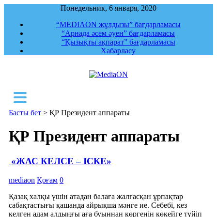
Понедельник, 6 января, 2020
“MEDIAON жұлдызы” бағдарламасы
“Арнада әсем әуен” бағдарламасы
“Қызықты ақпарат” бағдарламасы
Хабарласу
MediaON
Республикалық ақпараттық, құқықтық,
сараптамалық агенттігі
Басты бет
>
ҚР Президент аппараты
ҚР Президент аппараты
«ЖАС КЕЛСЕ – ІСКЕ»
mediaon
Қоғам
0
Қазақ халқы үшін атадан балаға жалғасқан ұрпақтар
сабақтастығы қашанда айрықша мәнге ие. Себебі, кез
келген адам алдыңғы аға буыннан көргенін көкейге түйіп