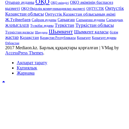
ОҚО
Отырар ауданы
ОҚО әкімінің баспасөз
ОҚО әкімдігі
Оңтүстік
қызметі
ОҚО Өңірлік коммуникациялар қызметі
ОҢТҮСТІК
Қазақстан облысы
Оңтүстік Қазақстан облысының әкімі
Ж.Түймебаев
Сарыағаш
Сарыағаш ауданы
Сайрам ауданы
Сағындық
Түркістан облысы
Түркістан
ЖАНЫСБАЕВ
Түлкібас ауданы
Шымкент
Шымкент қаласы
Түркістан қаласы
білім
Шардара
жастар
Қазақстан
Қазақстан Республикасы
Қазығұрт
Қазығұрт ауданы
Өзбекстан
2017 Mediaon.kz. Барлық құқықтары қорғалған
|
VMag by
AccessPress Themes
.
Ақпарат тарату
Құпиялық
Жарнама