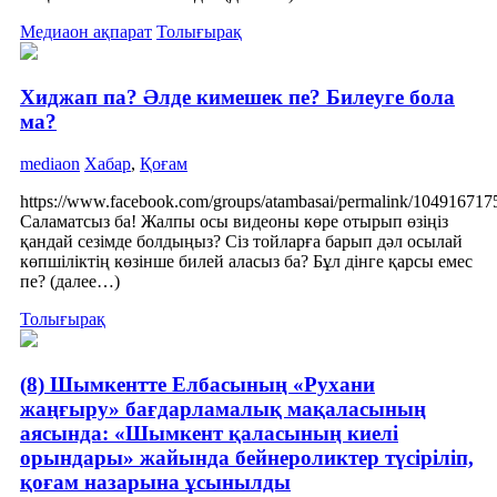
Медиаон ақпарат
Толығырақ
Хиджап па? Әлде кимешек пе? Билеуге бола
ма?
mediaon
Хабар
,
Қоғам
https://www.facebook.com/groups/atambasai/permalink/10491671
Саламатсыз ба! Жалпы осы видеоны көре отырып өзіңіз
қандай сезімде болдыңыз? Сіз тойларға барып дәл осылай
көпшіліктің көзінше билей аласыз ба? Бұл дінге қарсы емес
пе? (далее…)
Толығырақ
(8) Шымкентте Елбасының «Рухани
жаңғыру» бағдарламалық мақаласының
аясында: «Шымкент қаласының киелі
орындары» жайында бейнероликтер түсіріліп,
қоғам назарына ұсынылды