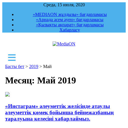
Среда, 15 июля, 2020
«MEDIAON жұлдызы» бағдарламасы
«Арнада әсем әуен» бағдарламасы
«Қызықты ақпарат» бағдарламасы
Хабарласу
MediaON
Республикалық ақпараттық, құқықтық,
сараптамалық агенттігі
Басты бет
>
2019
>
Май
Месяц: Май 2019
«Инстаграм» әлеуметтік желісінде атаулы
әлеуметтік көмек бойынша бейнежазбаның
таралуына келесіні хабарлаймыз.