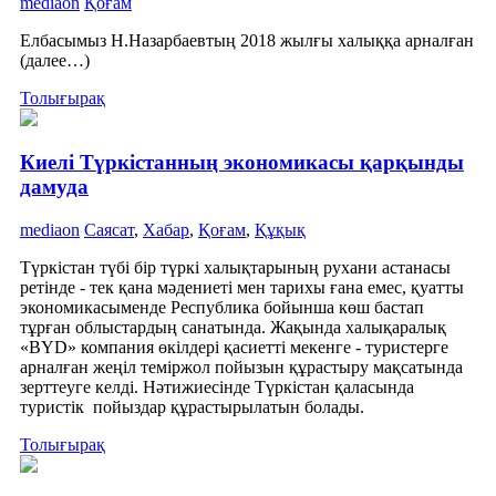
mediaon
Қоғам
Елбасымыз Н.Назарбаевтың 2018 жылғы халыққа арналған
(далее…)
Толығырақ
Киелі Түркістанның экономикасы қарқынды
дамуда
mediaon
Саясат
,
Хабар
,
Қоғам
,
Құқық
Түркістан түбі бір түркі халықтарының рухани астанасы
ретінде - тек қана мәдениеті мен тарихы ғана емес, қуатты
экономикасыменде Республика бойынша көш бастап
тұрған облыстардың санатында. Жақында халықаралық
«BYD» компания өкілдері қасиетті мекенге - туристерге
арналған жеңіл теміржол пойызын құрастыру мақсатында
зерттеуге келді. Нәтижиесінде Түркістан қаласында
туристік пойыздар құрастырылатын болады.
Толығырақ