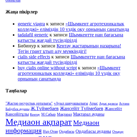
Өзбекстан
Жаңа пікірлер
generic viagra
к записи
«Шымкент агротехникалық
колледжі» еліміздің 10 үздік оқу орнының санатында
tadalafil generic
к записи
Шымкентте нан бағасына
қатысты жағдай түсіндірілді
Бибинур
к записи
Кентау жастарының назарына!
Тегін грант ұтып алу мүмкіндігі!
cialis side effects
к записи
Шымкентте нан бағасына
қатысты жағдай түсіндірілді
buy cialis online without script
к записи
«Шымкент
агротехникалық колледжі» еліміздің 10 үздік оқу
орнының санатында
Таңбалар
"Жастар ресурстық орталығы"
«Ауыл шаруашылығы
Арыс
Арыс қаласы
Астана
Ж.Түймебаев
Жансейіт Түймебаев
Жансейіт
Бәйдібек ауданы
Қансейітұлы
Мақтарал ауданы
М.Сабыр
Мақтарал
Кентау
Медиаон ақпарат
Медиаон
информация
Ордабасы ауданы
Нұр Отан
Ордабасы
Отырар