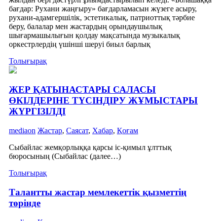
бағдар: Рухани жаңғыру» бағдарламасын жүзеге асыру,
рухани-адамгершілік, эстетикалық, патриоттық тәрбие
беру, балалар мен жастардың орындаушылық
шығармашылығын қолдау мақсатында музыкалық
оркестрлердің үшінші шеруі биыл барлық
Толығырақ
ЖЕР ҚАТЫНАСТАРЫ САЛАСЫ
ӨКІЛДЕРІНЕ ТҮСІНДІРУ ЖҰМЫСТАРЫ
ЖҮРГІЗІЛДІ
mediaon
Жастар
,
Саясат
,
Хабар
,
Қоғам
Сыбайлас жемқорлыққа қарсы іс-қимыл ұлттық
бюросының (Сыбайлас (далее…)
Толығырақ
Талантты жастар мемлекеттік қызметтің
төрінде