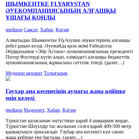
ШЫМКЕНТКЕ FLYARYSTAN
ӘУЕКОМПАНИЯСЫНЫҢ АЛҒАШҚЫ
ҰШАҒЫ ҚОНДЫ
mediaon
Саясат
,
Хабар
,
Қоғам
Алматыдан Шымкентке FlyArystan лоукостерінің алғашқы
рейсі ұшып келді. Әуежайда қала әкімі Ғабидолла
Әбдірахымов «Эйр Астана» әуекомпаниясының президенті
Питер Фостерді күтіп алып, еліміздегі алғашқы бюджеттік
әуекомпаниясының жұмысына сәттілік тіледі. (далее…)
Медиаон ақпарат
Толығырақ
Гаухар ана кесенесінің аумағы жаңа кейіпке
еніп келеді
mediaon
Мәдениет
,
Хабар
,
Қоғам
Түркістан қаласынан оңтүстікке қарай 4 шақырым жерде,
Түркістан-Шәуілдір тас жолынан солға қарай 400-500 метр
қашықтықта орналасқан Гауһар ана кесенесі күн санап
жаңа кейіпке ене бастады. (далее…)