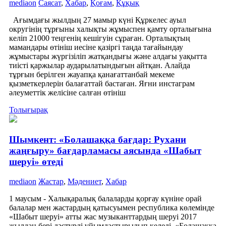
mediaon
Саясат
,
Хабар
,
Қоғам
,
Құқық
Ағымдағы жылдың 27 мамыр күні Құркелес ауыл
округінің тұрғыны халықты жұмыспен қамту орталығына
келіп 21000 теңгенің кешігуін сұраған. Орталықтың
мамандары өтініш иесіне қазіргі таңда тағайындау
жұмыстары жүргізіліп жатқандығы және алдағы уақытта
тиісті қаржылар аударылатындығын айтқан. Алайда
тұрғын берілген жауапқа қанағаттанбай мекеме
қызметкерлерін балағаттай бастаған. Яғни инстаграм
әлеуметтік желісіне салған өтініш
Толығырақ
Шымкент: «Болашаққа бағдар: Рухани
жаңғыру» бағдарламасы аясында «Шабыт
шеруі» өтеді
mediaon
Жастар
,
Мәдениет
,
Хабар
1 маусым - Халықаралық балаларды қорғау күніне орай
балалар мен жастардың қатысуымен республика көлемінде
«Шабыт шеруі» атты жас музыканттардың шеруі 2017
жылдан бері дәстүрлі ұйымдастырылып келеді. «Болашаққа