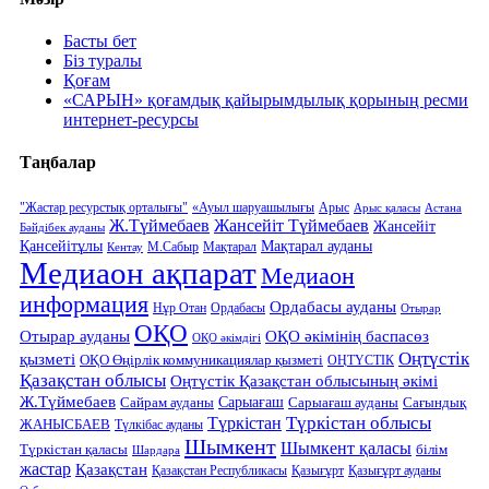
Басты бет
Біз туралы
Қоғам
«САРЫН» қоғамдық қайырымдылық қорының ресми
интернет-ресурсы
Таңбалар
"Жастар ресурстық орталығы"
«Ауыл шаруашылығы
Арыс
Арыс қаласы
Астана
Ж.Түймебаев
Жансейіт Түймебаев
Жансейіт
Бәйдібек ауданы
Қансейітұлы
Мақтарал ауданы
М.Сабыр
Мақтарал
Кентау
Медиаон ақпарат
Медиаон
информация
Ордабасы ауданы
Нұр Отан
Ордабасы
Отырар
ОҚО
Отырар ауданы
ОҚО әкімінің баспасөз
ОҚО әкімдігі
Оңтүстік
қызметі
ОҚО Өңірлік коммуникациялар қызметі
ОҢТҮСТІК
Қазақстан облысы
Оңтүстік Қазақстан облысының әкімі
Ж.Түймебаев
Сарыағаш
Сарыағаш ауданы
Сайрам ауданы
Сағындық
Түркістан облысы
Түркістан
ЖАНЫСБАЕВ
Түлкібас ауданы
Шымкент
Шымкент қаласы
Түркістан қаласы
білім
Шардара
жастар
Қазақстан
Қазақстан Республикасы
Қазығұрт
Қазығұрт ауданы