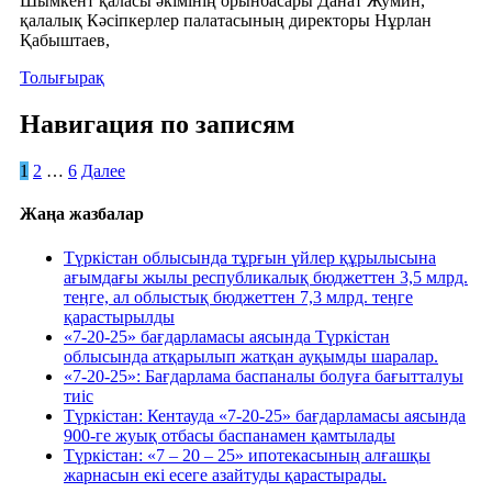
Шымкент қаласы әкімінің орынбасары Данат Жумин,
қалалық Кәсіпкерлер палатасының директоры Нұрлан
Қабыштаев,
Толығырақ
Навигация по записям
1
2
…
6
Далее
Жаңа жазбалар
Түркістан облысында тұрғын үйлер құрылысына
ағымдағы жылы республикалық бюджеттен 3,5 млрд.
теӊге, ал облыстық бюджеттен 7,3 млрд. теӊге
қарастырылды
«7-20-25» бағдарламасы аясында Түркістан
облысында атқарылып жатқан ауқымды шаралар.
«7-20-25»: Бағдарлама баспаналы болуға бағытталуы
тиіс
Түркістан: Кентауда «7-20-25» бағдарламасы аясында
900-ге жуық отбасы баспанамен қамтылады
Түркістан: «7 – 20 – 25» ипотекасының алғашқы
жарнасын екі есеге азайтуды қарастырады.