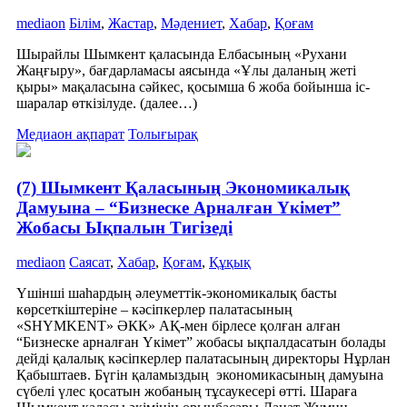
mediaon
Білім
,
Жастар
,
Мәдениет
,
Хабар
,
Қоғам
Шырайлы Шымкент қаласында Елбасының «Рухани
Жаңғыру», бағдарламасы аясында «Ұлы даланың жеті
қыры» мақаласына сәйкес, қосымша 6 жоба бойынша іс-
шаралар өткізілуде. (далее…)
Медиаон ақпарат
Толығырақ
(7) Шымкент Қаласының Экономикалық
Дамуына – “Бизнеске Арналған Үкімет”
Жобасы Ықпалын Тигізеді
mediaon
Саясат
,
Хабар
,
Қоғам
,
Құқық
Үшінші шаһардың әлеуметтік-экономикалық басты
көрсеткіштеріне – кәсіпкерлер палатасының
«SHYMKENT» ӘКК» АҚ-мен бірлесе қолған алған
“Бизнеске арналған Үкімет” жобасы ықпалдасатын болады
дейді қалалық кәсіпкерлер палатасының директоры Нұрлан
Қабыштаев. Бүгін қаламыздың экономикасының дамуына
сүбелі үлес қосатын жобаның тұсаукесері өтті. Шараға