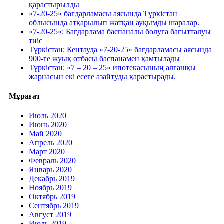
қарастырылды
«7-20-25» бағдарламасы аясында Түркістан
облысында атқарылып жатқан ауқымды шаралар.
«7-20-25»: Бағдарлама баспаналы болуға бағытталуы
тиіс
Түркістан: Кентауда «7-20-25» бағдарламасы аясында
900-ге жуық отбасы баспанамен қамтылады
Түркістан: «7 – 20 – 25» ипотекасының алғашқы
жарнасын екі есеге азайтуды қарастырады.
Мұрағат
Июль 2020
Июнь 2020
Май 2020
Апрель 2020
Март 2020
Февраль 2020
Январь 2020
Декабрь 2019
Ноябрь 2019
Октябрь 2019
Сентябрь 2019
Август 2019
Июль 2019