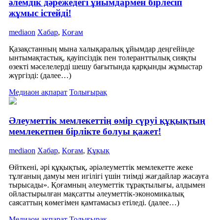
әлемдік дәрежедегі ұйымдармен бірлесіп
жұмыс істейді!
mediaon
Хабар
,
Қоғам
Қазақстанның мына халықаралық ұйымдар деңгейінде
ынтымақтастық, қауіпсіздік пен толеранттылық сияқты
өзекті мәселелерді шешу бағытында қарқынды жұмыстар
жүргізді: (далее…)
Медиаон ақпарат
Толығырақ
Əлеуметтік мемлекеттің өмір сүруі құқықтың
мемлекетпен бірлікте болуы қажет!
mediaon
Хабар
,
Қоғам
,
Құқық
Өйткені, əрі құқықтық, əріəлеуметтік мемлекетте жеке
тұлғаның дамуы мен игілігі үшін тиімді жағдайлар жасауға
тырысады». Қоғамның əлеуметтік тұрақтылығы, алдымен
ойластырылған мақсатты əлеуметтік-экономикалық
саясаттың көмегімен қамтамасыз етіледі. (далее…)
Медиаон ақпарат
Толығырақ