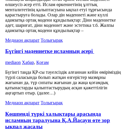
өлшеусіз әсер етті. Ислам өркениетінің ұлттық
менталитетінің қалыптасуына ықпал етуі тұрғысында
қарастыруға болады. Олар дін мәдениеті және күллі
адамзатқа ортақ мәдени құндылықтар: Діни мәдениетке
әдет, шариғат, діни мәдениет және эстетика т.б. Жалпы
адамзатқа ортақ мәдени құндылықтар –
Медиаон ақпарат
Толығырақ
Бүгінгі мәдениетке исламның әсері
mediaon
Хабар
,
Қоғам
Бүгінгі таңда ҚР-сы тәуелсіздік алғаннан кейін өміріміздің
түрлі саласында болып жатқан өзгерістер мазмұны
жағынан да, түр сипаты жағынан да жаңа қоғамдық
қатынастарды қалыптастырудың асқан қажеттілігін
аңғартып отыр. (далее…)
Медиаон ақпарат
Толығырақ
Көшпенді түркі халықтары арасында
исламның таралуына Қ.А.Йасауи өте зор
ықпал жасады