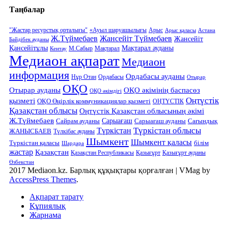
Таңбалар
"Жастар ресурстық орталығы"
«Ауыл шаруашылығы
Арыс
Арыс қаласы
Астана
Ж.Түймебаев
Жансейіт Түймебаев
Жансейіт
Бәйдібек ауданы
Қансейітұлы
Мақтарал ауданы
М.Сабыр
Мақтарал
Кентау
Медиаон ақпарат
Медиаон
информация
Ордабасы ауданы
Нұр Отан
Ордабасы
Отырар
ОҚО
Отырар ауданы
ОҚО әкімінің баспасөз
ОҚО әкімдігі
Оңтүстік
қызметі
ОҚО Өңірлік коммуникациялар қызметі
ОҢТҮСТІК
Қазақстан облысы
Оңтүстік Қазақстан облысының әкімі
Ж.Түймебаев
Сарыағаш
Сарыағаш ауданы
Сайрам ауданы
Сағындық
Түркістан облысы
Түркістан
ЖАНЫСБАЕВ
Түлкібас ауданы
Шымкент
Шымкент қаласы
Түркістан қаласы
білім
Шардара
жастар
Қазақстан
Қазақстан Республикасы
Қазығұрт
Қазығұрт ауданы
Өзбекстан
2017 Mediaon.kz. Барлық құқықтары қорғалған
|
VMag by
AccessPress Themes
.
Ақпарат тарату
Құпиялық
Жарнама