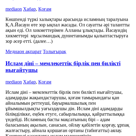
mediaon
Хабар
,
Қоғам
Көшпенді түркі халықтары арасында исламның таралуына
Қ.А.Йасауи өте зор ықпал жасады. Ол сауатты әрі талантты
ақын еді. Ол хикметтерімен Алланы ұлықтады. Йасауидің
хикметтері мұсылмандық дүниетанымды қалыптастыруға
зор әсер етті. (далее…)
Медиаон ақпарат
Толығырақ
Ислам діні – мемлекеттік бірлік пен билікті
нығайтушы
mediaon
Хабар
,
Қоғам
Ислам діні – мемлекеттік бірлік пен билікті нығайтушы,
адамдарды жақындастарушы, қоғам тамырындағы қан
айналымын реттеуші, бауырмалшылық пен
ұйымшылдықты уағыздаушы дін. Ислам діні адамдарды
білімділікке, еңбек етуге, сабырлылыққа, қайраттылыққа
үндейді. Исламның басты мақсатының бірі – адам
баласының ақылын, санасын, ойлау қабілетін қорғау, ұрпақ
жалғастыру, айнала қоршаған ортаны (табиғатты) аялау.
Көшпенді қазақтарға ислам мәдениетінің