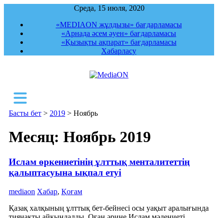
Среда, 15 июля, 2020
«MEDIAON жұлдызы» бағдарламасы
«Арнада әсем әуен» бағдарламасы
«Қызықты ақпарат» бағдарламасы
Хабарласу
MediaON
Республикалық ақпараттық, құқықтық,
сараптамалық агенттігі
Басты бет
>
2019
>
Ноябрь
Месяц: Ноябрь 2019
Ислам өркениетінің ұлттық менталитеттің
қалыптасуына ықпал етуі
mediaon
Хабар
,
Қоғам
Қазақ халқының ұлттық бет-бейнесі осы уақыт аралығында
тиянақты айқындалды. Оған әрине Ислам мәдениеті