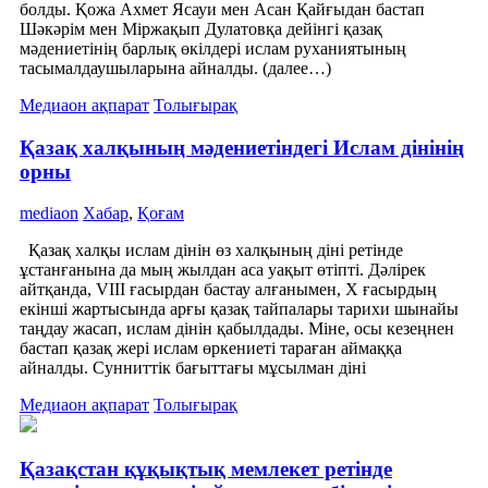
болды. Қожа Ахмет Ясауи мен Асан Қайғыдан бастап
Шәкәрім мен Міржақып Дулатовқа дейінгі қазақ
мәдениетінің барлық өкілдері ислам руханиятының
тасымалдаушыларына айналды. (далее…)
Медиаон ақпарат
Толығырақ
Қазақ халқының мәдениетіндегі Ислам дінінің
орны
mediaon
Хабар
,
Қоғам
Қазақ халқы ислам дінін өз халқының діні ретінде
ұстанғанына да мың жылдан аса уақыт өтіпті. Дәлірек
айтқанда, VIII ғасырдан бастау алғанымен, Х ғасырдың
екінші жартысында арғы қазақ тайпалары тарихи шынайы
таңдау жасап, ислам дінін қабылдады. Міне, осы кезеңнен
бастап қазақ жері ислам өркениеті тараған аймаққа
айналды. Сунниттік бағыттағы мұсылман діні
Медиаон ақпарат
Толығырақ
Қазақстан құқықтық мемлекет ретінде