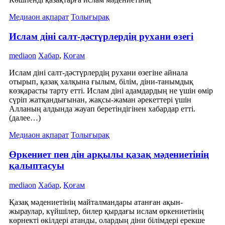
Медиаон ақпарат
Толығырақ
Ислам діні салт-дәстүрлердің рухани өзегі
mediaon
Хабар
,
Қоғам
Ислам діні салт-дәстүрлердің рухани өзегіне айнала
отырып, қазақ халқына ғылым, білім, діни-танымдық
көзқарасты тарту етті. Ислам діні адамдардың не үшін өмір
сүріп жатқандығынан, жақсы-жаман әрекеттері үшін
Алланың алдында жауап беретіндігінен хабардар етті.
(далее…)
Медиаон ақпарат
Толығырақ
Өркениет пен дін арқылы қазақ мәдениетінің
қалыптасуы
mediaon
Хабар
,
Қоғам
Қазақ мәдениетінің майталмандары атанған ақын-
жыраулар, күйшілер, билер қырдағы ислам өркениетінің
көрнекті өкілдері атанды, олардың діни білімдері ерекше