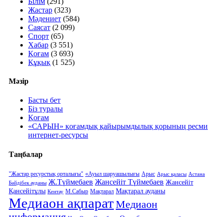
Білім
(291)
Жастар
(323)
Мәдениет
(584)
Саясат
(2 099)
Спорт
(65)
Хабар
(3 551)
Қоғам
(3 693)
Құқық
(1 525)
Мәзір
Басты бет
Біз туралы
Қоғам
«САРЫН» қоғамдық қайырымдылық қорының ресми
интернет-ресурсы
Таңбалар
"Жастар ресурстық орталығы"
«Ауыл шаруашылығы
Арыс
Арыс қаласы
Астана
Ж.Түймебаев
Жансейіт Түймебаев
Жансейіт
Бәйдібек ауданы
Қансейітұлы
Мақтарал ауданы
М.Сабыр
Мақтарал
Кентау
Медиаон ақпарат
Медиаон
информация