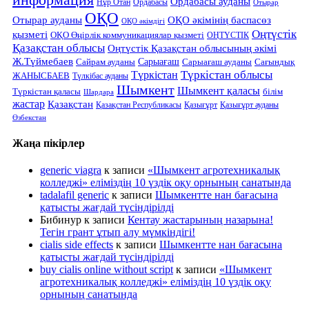
Ордабасы ауданы
Нұр Отан
Ордабасы
Отырар
ОҚО
Отырар ауданы
ОҚО әкімінің баспасөз
ОҚО әкімдігі
Оңтүстік
қызметі
ОҚО Өңірлік коммуникациялар қызметі
ОҢТҮСТІК
Қазақстан облысы
Оңтүстік Қазақстан облысының әкімі
Ж.Түймебаев
Сарыағаш
Сарыағаш ауданы
Сайрам ауданы
Сағындық
Түркістан облысы
Түркістан
ЖАНЫСБАЕВ
Түлкібас ауданы
Шымкент
Шымкент қаласы
Түркістан қаласы
білім
Шардара
жастар
Қазақстан
Қазақстан Республикасы
Қазығұрт
Қазығұрт ауданы
Өзбекстан
Жаңа пікірлер
generic viagra
к записи
«Шымкент агротехникалық
колледжі» еліміздің 10 үздік оқу орнының санатында
tadalafil generic
к записи
Шымкентте нан бағасына
қатысты жағдай түсіндірілді
Бибинур
к записи
Кентау жастарының назарына!
Тегін грант ұтып алу мүмкіндігі!
cialis side effects
к записи
Шымкентте нан бағасына
қатысты жағдай түсіндірілді
buy cialis online without script
к записи
«Шымкент
агротехникалық колледжі» еліміздің 10 үздік оқу
орнының санатында