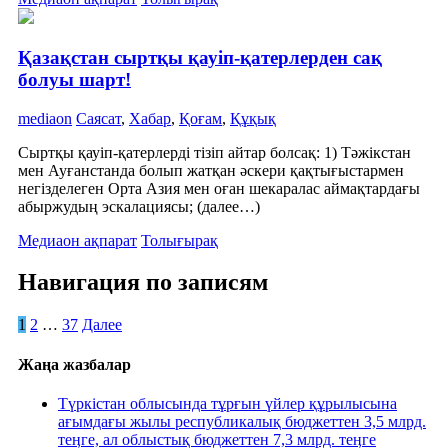
Қазақстан сыртқы қауіп-қатерлерден сақ
болуы шарт!
mediaon
Саясат
,
Хабар
,
Қоғам
,
Құқық
Сыртқы қауіп-қатерлерді тізіп айтар болсақ: 1) Тәжікстан
мен Ауғанстанда болып жатқан әскери қақтығыстармен
негізделеген Орта Азия мен оған шекаралас аймақтардағы
абыржудың эскалациясы; (далее…)
Медиаон ақпарат
Толығырақ
Навигация по записям
1
2
…
37
Далее
Жаңа жазбалар
Түркістан облысында тұрғын үйлер құрылысына
ағымдағы жылы республикалық бюджеттен 3,5 млрд.
теӊге, ал облыстық бюджеттен 7,3 млрд. теӊге