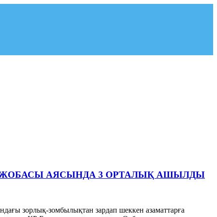
Қ ЖОБАСЫ АЯСЫНДА 3 ОРТАЛЫҚ АШЫЛДЫ
ндағы зорлық-зомбылықтан зардап шеккен азаматтарға