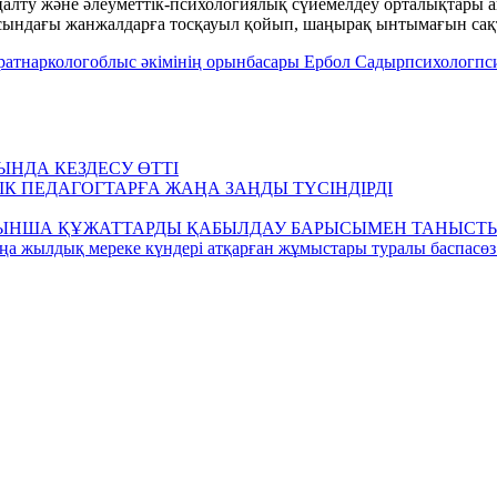
алту және әлеуметтік-психологиялық сүйемелдеу орталықтары 
сындағы жанжалдарға тосқауыл қойып, шаңырақ ынтымағын сақт
рат
нарколог
облыс әкімінің орынбасары Ербол Садыр
психолог
пс
НДА КЕЗДЕСУ ӨТТІ
 ПЕДАГОГТАРҒА ЖАҢА ЗАҢДЫ ТҮСІНДІРДІ
ОЙЫНША ҚҰЖАТТАРДЫ ҚАБЫЛДАУ БАРЫСЫМЕН ТАНЫСТ
ңа жылдық мереке күндері атқарған жұмыстары туралы баспасөз 