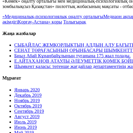
«Көмек» оңалту орталығы мен медициналық-психологиялық оң
зомбылықсыз Қазақстан» пилоттық жобасының мақсаты - отба
«Медициналық-психологиялық оңалту орталығы
Медиаон ақпа
әкімдігі
Қорғау-Астана» қоры
Толығырақ
Жаңа жазбалар
СЫБАЙЛАС ЖЕМҚОРЛЫҚТЫҢ АЛДЫН АЛУ БАҒЫТЫ
СЕНАТ ТӨРАҒАСЫНЫҢ ОРЫНБАСАРЫ ШЫМКЕНТТІК
Биыл Абай Құнанбайұлының туғанына 175 жыл толады.
Е.АЙТАХАНОВ АТАУЛЫ ӘЛЕУМЕТТІК КӨМЕК Б
Шымкент қаласы: төтенше жағдайлар департаментінің жа
Мұрағат
Январь 2020
Декабрь 2019
Ноябрь 2019
Октябрь 2019
Сентябрь 2019
Август 2019
Июль 2019
Июнь 2019
Май 2019