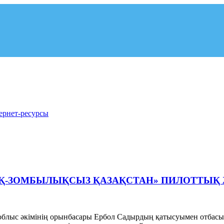
рнет-ресурсы
РЛЫҚ-ЗОМБЫЛЫҚСЫЗ ҚАЗАҚСТАН» ПИЛОТТЫ
облыс әкімінің орынбасары Ербол Садырдың қатысуымен отбасы