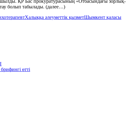
ашылды. ҚР Бас прокуратурасының «Отбасындағы зорлық-
ау болып табылады. (далее…)
ихотерапевт
Халыққа әлеуметтік қызмет
Шымкент қаласы
Ы
брифингі өтті