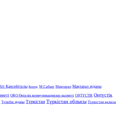
йіт Қансейітұлы
Мақтарал ауданы
М.Сабыр
Мақтарал
Кентау
Оңтүстік
зметі
ОҚО Өңірлік коммуникациялар қызметі
ОҢТҮСТІК
Түркістан облысы
Түркістан
Түркістан қаласы
В
Түлкібас ауданы