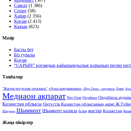
Мәдениет
(507)
Саясат
(1 386)
Спорт
(58)
Хабар
(2 356)
Қоғам
(2 413)
Құқық
(823)
Мәзір
Басты бет
Біз туралы
Қоғам
“САРЫН” қоғамдық қайырымдылық қорының ресми инте
Таңбалар
"Жастар ресурстық орталығы"
«Ауыл шаруашылығы
Арыс
Ары
«Нұр Отан» партиясы
Медиаон ақпарат
Ордабасы аудан
Нұр Отан
Ордабасы
Қазақстан облысы
Оңтүстік Қазақстан облысының әкімі Ж.Түйм
Шымкент
Шымкент қаласы
жастар
Қазақстан
білім
Қаза
Шардара
Жаңа пікірлер