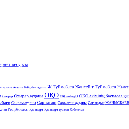
рнет-ресурсы
Ж.Түймебаев
Жансейіт Түймебаев
Жансе
с қаласы
Астана
Бәйдібек ауданы
ОҚО
ы
Отырар ауданы
ОҚО әкімінің баспасөз қы
Отырар
ОҚО әкімдігі
ебаев
Сарыағаш
Сарыағаш ауданы
Сайрам ауданы
Сағындық ЖАНЫСБАЕ
қстан Республикасы
Қазығұрт
Қазығұрт ауданы
Өзбекстан