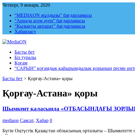
Четверг, 9 января, 2020
“MEDIAON жұлдызы” бағдарламасы
“Арнада әсем әуен” бағдарламасы
“Қызықты ақпарат” бағдарламасы
Хабарласу
MediaON
Республикалық ақпараттық, құқықтық, сараптамалық агенттігі
Басты бет
Біз туралы
Қоғам
“САРЫН” қоғамдық қайырымдылық қорының ресми инте
Басты бет
>
Қорғау-Астана» қоры
Қорғау-Астана» қоры
Шымкент қаласында «ОТБАСЫНДАҒЫ ЗО
mediaon
Саясат
,
Хабар
0
Бүгін Оңтүстік Қазақстан облысының орталығы – Шымкентте 