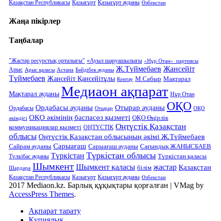
Қазақстан Республикасы
Қазығұрт
Қазығұрт ауданы
Өзбекстан
Жаңа пікірлер
Таңбалар
"Жастар ресурстық орталығы"
«Ауыл шаруашылығы
«Нұр Отан» партиясы
Ж.Түймебаев
Жансейіт
Арыс
Арыс қаласы
Астана
Бәйдібек ауданы
Түймебаев
Жансейіт Қансейітұлы
М.Сабыр
Мақтарал
Кентау
Медиаон ақпарат
Мақтарал ауданы
Нұр Отан
ОҚО
Ордабасы ауданы
Отырар ауданы
Ордабасы
Отырар
ОҚО
ОҚО әкімінің баспасөз қызметі
ОҚО Өңірлік
әкімдігі
Оңтүстік Қазақстан
коммуникациялар қызметі
ОҢТҮСТІК
облысы
Оңтүстік Қазақстан облысының әкімі Ж.Түймебаев
Сарыағаш
Сарыағаш ауданы
Сайрам ауданы
Сағындық ЖАНЫСБАЕВ
Түркістан облысы
Түркістан
Түркістан қаласы
Түлкібас ауданы
Шымкент
Шымкент қаласы
жастар
Қазақстан
білім
Шардара
Қазақстан Республикасы
Қазығұрт
Қазығұрт ауданы
Өзбекстан
2017 Mediaon.kz. Барлық құқықтары қорғалған
|
VMag by
AccessPress Themes
.
Ақпарат тарату
Құпиялық