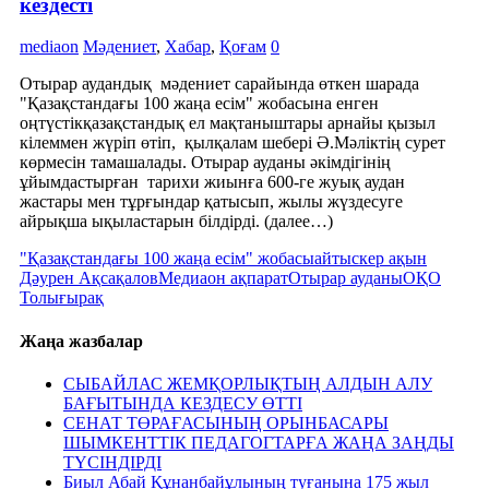
кездесті
mediaon
Мәдениет
,
Хабар
,
Қоғам
0
Отырар аудандық мәдениет сарайында өткен шарада
"Қазақстандағы 100 жаңа есім" жобасына енген
оңтүстікқазақстандық ел мақтаныштары арнайы қызыл
кілеммен жүріп өтіп, қылқалам шебері Ә.Мәліктің сурет
көрмесін тамашалады. Отырар ауданы әкімдігінің
ұйымдастырған тарихи жиынға 600-ге жуық аудан
жастары мен тұрғындар қатысып, жылы жүздесуге
айрықша ықыластарын білдірді. (далее…)
"Қазақстандағы 100 жаңа есім" жобасы
айтыскер ақын
Дәурен Ақсақалов
Медиаон ақпарат
Отырар ауданы
ОҚО
Толығырақ
Жаңа жазбалар
СЫБАЙЛАС ЖЕМҚОРЛЫҚТЫҢ АЛДЫН АЛУ
БАҒЫТЫНДА КЕЗДЕСУ ӨТТІ
СЕНАТ ТӨРАҒАСЫНЫҢ ОРЫНБАСАРЫ
ШЫМКЕНТТІК ПЕДАГОГТАРҒА ЖАҢА ЗАҢДЫ
ТҮСІНДІРДІ
Биыл Абай Құнанбайұлының туғанына 175 жыл