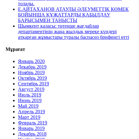
толады.
Е.АЙТАХАНОВ АТАУЛЫ ӘЛЕУМЕТТІК КӨМЕК
БОЙЫНША ҚҰЖАТТАРДЫ ҚАБЫЛДАУ
БАРЫСЫМЕН ТАНЫСТЫ
Шымкент қаласы: төтенше жағдайлар
департаментінің жаңа жылдық мереке күндері
атқарған жұмыстары туралы баспасөз брифингі өтті
Мұрағат
Январь 2020
Декабрь 2019
Ноябрь 2019
Октябрь 2019
Сентябрь 2019
Август 2019
Июль 2019
Июнь 2019
Май 2019
Апрель 2019
Март 2019
Февраль 2019
Январь 2019
Декабрь 2018