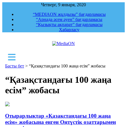
Четверг, 9 января, 2020
“MEDIAON жұлдызы” бағдарламасы
“Арнада әсем әуен” бағдарламасы
“Қызықты ақпарат” бағдарламасы
Хабарласу
MediaON
Республикалық ақпараттық, құқықтық,
сараптамалық агенттігі
Басты бет
>
“Қазақстандағы 100 жаңа есім” жобасы
“Қазақстандағы 100 жаңа
есім” жобасы
Отырарлықтар «Қазақстандағы 100 жаңа
есім» жобасына енген Оңтүстік озаттарымен