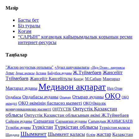
Мәзір
Басты бет
Біз туралы
Қоғам
“САРЫН” қоғамдық қайырымдылық қорының ресми
интернет-ресурсы
Таңбалар
"Жастар ресурстық орталығы"
«Ауыл шаруашылығы
«Нұр Отан» партиясы
Ж.Түймебаев
Жансейіт
Арыс
Арыс қаласы
Астана
Бәйдібек ауданы
Түймебаев
Жансейіт Қансейітұлы
М.Сабыр
Мақтарал
Кентау
Медиаон ақпарат
Мақтарал ауданы
Нұр Отан
ОҚО
Ордабасы ауданы
Отырар ауданы
Ордабасы
Отырар
ОҚО
ОҚО әкімінің баспасөз қызметі
ОҚО Өңірлік
әкімдігі
Оңтүстік Қазақстан
коммуникациялар қызметі
ОҢТҮСТІК
облысы
Оңтүстік Қазақстан облысының әкімі Ж.Түймебаев
Сарыағаш
Сарыағаш ауданы
Сайрам ауданы
Сағындық ЖАНЫСБАЕВ
Түркістан облысы
Түркістан
Түркістан қаласы
Түлкібас ауданы
Шымкент
Шымкент қаласы
жастар
Қазақстан
білім
Шардара