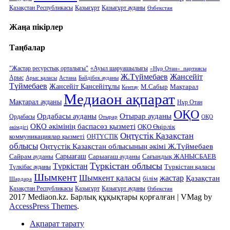
Қазақстан Республикасы
Қазығұрт
Қазығұрт ауданы
Өзбекстан
Жаңа пікірлер
Таңбалар
"Жастар ресурстық орталығы"
«Ауыл шаруашылығы
«Нұр Отан» партиясы
Ж.Түймебаев
Жансейіт
Арыс
Арыс қаласы
Астана
Бәйдібек ауданы
Түймебаев
Жансейіт Қансейітұлы
М.Сабыр
Мақтарал
Кентау
Медиаон ақпарат
Мақтарал ауданы
Нұр Отан
ОҚО
Отырар ауданы
Ордабасы ауданы
Ордабасы
Отырар
ОҚО
ОҚО әкімінің баспасөз қызметі
ОҚО Өңірлік
әкімдігі
Оңтүстік Қазақстан
коммуникациялар қызметі
ОҢТҮСТІК
облысы
Оңтүстік Қазақстан облысының әкімі Ж.Түймебаев
Сарыағаш
Сарыағаш ауданы
Сайрам ауданы
Сағындық ЖАНЫСБАЕВ
Түркістан облысы
Түркістан
Түркістан қаласы
Түлкібас ауданы
Шымкент
Шымкент қаласы
жастар
Қазақстан
білім
Шардара
Қазақстан Республикасы
Қазығұрт
Қазығұрт ауданы
Өзбекстан
2017 Mediaon.kz. Барлық құқықтары қорғалған
|
VMag by
AccessPress Themes
.
Ақпарат тарату