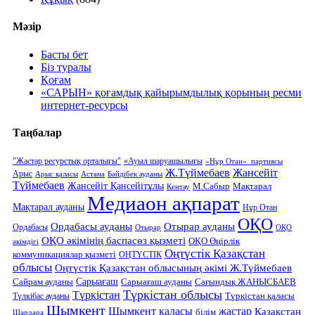
Мәзір
Басты бет
Біз туралы
Қоғам
«САРЫН» қоғамдық қайырымдылық қорының ресми
интернет-ресурсы
Таңбалар
"Жастар ресурстық орталығы"
«Ауыл шаруашылығы
«Нұр Отан» партиясы
Ж.Түймебаев
Жансейіт
Арыс
Арыс қаласы
Астана
Бәйдібек ауданы
Түймебаев
Жансейіт Қансейітұлы
М.Сабыр
Мақтарал
Кентау
Медиаон ақпарат
Мақтарал ауданы
Нұр Отан
ОҚО
Отырар ауданы
Ордабасы ауданы
Ордабасы
Отырар
ОҚО
ОҚО әкімінің баспасөз қызметі
ОҚО Өңірлік
әкімдігі
Оңтүстік Қазақстан
коммуникациялар қызметі
ОҢТҮСТІК
облысы
Оңтүстік Қазақстан облысының әкімі Ж.Түймебаев
Сарыағаш
Сарыағаш ауданы
Сайрам ауданы
Сағындық ЖАНЫСБАЕВ
Түркістан облысы
Түркістан
Түркістан қаласы
Түлкібас ауданы
Шымкент
Шымкент қаласы
жастар
Қазақстан
білім
Шардара