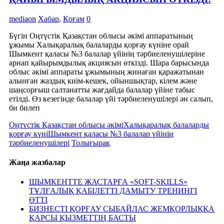
mediaon
Хабар
,
Қоғам
0
Бүгін Оңтүстік Қазақстан облысы әкімі аппаратының
ұжымы Халықаралық балаларды қорғау күніне орай
Шымкент қаласы №3 балалар үйінің тәрбиеленушілеріне
арнап қайырымдылық акциясын өткізді. Шара барысында
облыс әкімі аппараты ұжымының жинаған қаражатынан
алынған жаздық киім-кешек, ойыншықтар, кілем және
шаңсорғыш салтанатты жағдайда балалар үйіне табыс
етілді. Өз кезегінде балалар үйі тәрбиеленушілері ән салып,
би билеп
Оңтүстік Қазақстан облысы әкімі
Халықаралық балаларды
қорғау күні
Шымкент қаласы №3 балалар үйінің
тәрбиеленушілері
Толығырақ
Жаңа жазбалар
ШЫМКЕНТТЕ ЖАСТАРҒА «SOFT-SKILLS»
ТҰЛҒАЛЫҚ ҚАБІЛЕТТІ ДАМЫТУ ТРЕНИНГІ
ӨТТІ
БИЗНЕСТІ ҚОРҒАУ СЫБАЙЛАС ЖЕМҚОРЛЫҚҚА
ҚАРСЫ ҚЫЗМЕТТІҢ БАСТЫ