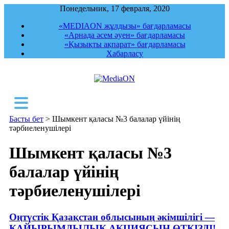
Понедельник, 17 февраля, 2020
«MEDIAON жұлдызы» бағдарламасы
«Арнада әсем әуен» бағдарламасы
«Қызықты ақпарат» бағдарламасы
Хабарласу
MediaON
Республикалық ақпараттық, құқықтық,
сараптамалық агенттігі
Басты бет
>
Шымкент қаласы №3 балалар үйінің
тәрбиеленушілері
Шымкент қаласы №3
балалар үйінің
тәрбиеленушілері
Оңтүстік Қазақстан облысының әкімшілігі —
ҚАЙЫРЫМДЫЛЫҚ АКЦИЯСЫН ӨТКІЗДІ!