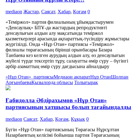
mediaon
Жастар
,
Саясат
,
Хабар
,
Қоғам
0
«Теміржол» партия филиалының ұйымдастырумен
«Денсаулық» БПҰ-да жастардың репродуктивті
денсаулығын алдын алу мақсатында теміржол
қызметкерлері арасында ақпараттық-түсіндіру жұмыстары
жүргізілді. Онда «Нұр Отан» партиясы «Теміржол»
филиалы төрағасының бірінші орынбасары Базара
Танбаева кез келген аурудың алдын алу, өз денсаулығын
жүйелі түрде тексертіп тұру, салауатты өмір сүру – бүгінгі
әрбір азаматтың өмір сүру дағдысына айналдыру
«Нұр Отан» партиясы
Медиаон ақпарат
Нұр Отан
Шолпан
Арғынбаева
Қызылорда облысы
Толығырақ
Ғабидолла Әбдірахымов «Нұр Отан»
партиясының хатшысы болып тағайындалды
mediaon
Саясат
,
Хабар
,
Қоғам
,
Құқық
0
Бүгін «Нұр Отан» партиясының Төрағасы Нұрсұлтан
Назарбаевтың келісімі бойынша партия Төрағасының