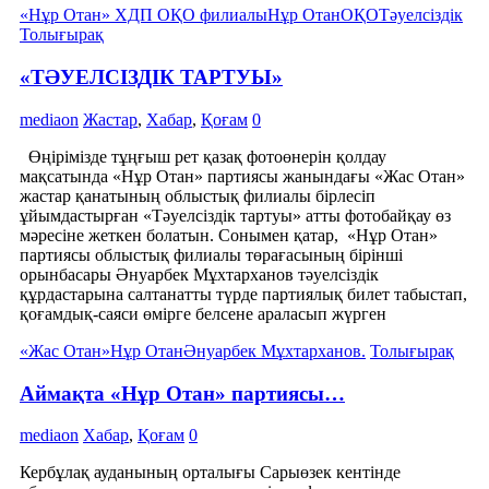
«Нұр Отан» ХДП ОҚО филиалы
Нұр Отан
ОҚО
Тәуелсіздік
Толығырақ
«ТӘУЕЛСІЗДІК ТАРТУЫ»
mediaon
Жастар
,
Хабар
,
Қоғам
0
Өңірімізде тұңғыш рет қазақ фотоөнерін қолдау
мақсатында «Нұр Отан» партиясы жанындағы «Жас Отан»
жастар қанатының облыстық филиалы бірлесіп
ұйымдастырған «Тәуелсіздік тартуы» атты фотобайқау өз
мәресіне жеткен болатын. Сонымен қатар, «Нұр Отан»
партиясы облыстық филиалы төрағасының бірінші
орынбасары Әнуарбек Мұхтарханов тәуелсіздік
құрдастарына салтанатты түрде партиялық билет табыстап,
қоғамдық-саяси өмірге белсене араласып жүрген
«Жас Отан»
Нұр Отан
Әнуарбек Мұхтарханов.
Толығырақ
Аймақта «Нұр Отан» партиясы…
mediaon
Хабар
,
Қоғам
0
Кербұлақ ауданының орталығы Сарыөзек кентінде