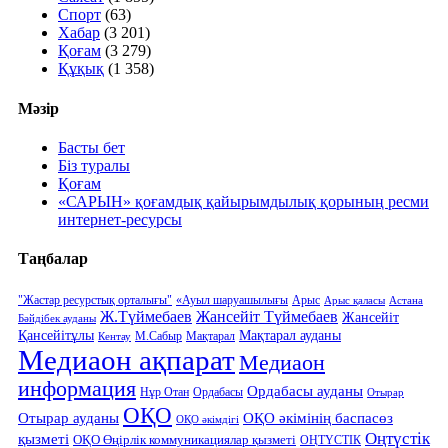
Спорт
(63)
Хабар
(3 201)
Қоғам
(3 279)
Құқық
(1 358)
Мәзір
Басты бет
Біз туралы
Қоғам
«САРЫН» қоғамдық қайырымдылық қорының ресми
интернет-ресурсы
Таңбалар
"Жастар ресурстық орталығы"
«Ауыл шаруашылығы
Арыс
Арыс қаласы
Астана
Ж.Түймебаев
Жансейіт Түймебаев
Жансейіт
Бәйдібек ауданы
Қансейітұлы
Мақтарал ауданы
М.Сабыр
Мақтарал
Кентау
Медиаон ақпарат
Медиаон
информация
Ордабасы ауданы
Нұр Отан
Ордабасы
Отырар
ОҚО
Отырар ауданы
ОҚО әкімінің баспасөз
ОҚО әкімдігі
Оңтүстік
қызметі
ОҚО Өңірлік коммуникациялар қызметі
ОҢТҮСТІК