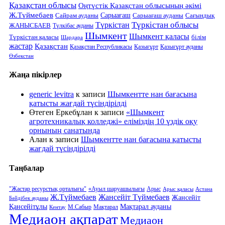
Қазақстан облысы
Оңтүстік Қазақстан облысының әкімі
Ж.Түймебаев
Сарыағаш
Сарыағаш ауданы
Сайрам ауданы
Сағындық
Түркістан облысы
Түркістан
ЖАНЫСБАЕВ
Түлкібас ауданы
Шымкент
Шымкент қаласы
Түркістан қаласы
білім
Шардара
жастар
Қазақстан
Қазақстан Республикасы
Қазығұрт
Қазығұрт ауданы
Өзбекстан
Жаңа пікірлер
generic levitra
к записи
Шымкентте нан бағасына
қатысты жағдай түсіндірілді
Өтеген Еркебұлан
к записи
«Шымкент
агротехникалық колледжі» еліміздің 10 үздік оқу
орнының санатында
Алан
к записи
Шымкентте нан бағасына қатысты
жағдай түсіндірілді
Таңбалар
"Жастар ресурстық орталығы"
«Ауыл шаруашылығы
Арыс
Арыс қаласы
Астана
Ж.Түймебаев
Жансейіт Түймебаев
Жансейіт
Бәйдібек ауданы
Қансейітұлы
Мақтарал ауданы
М.Сабыр
Мақтарал
Кентау
Медиаон ақпарат
Медиаон