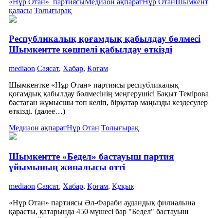
«Нұр Отан» партиясы
Медиаон ақпарат
Нұр Отан
Шымкент
қаласы
Толығырақ
Республикалық қоғамдық қабылдау бөлмесі
Шымкентте көшпелі қабылдау өткізді
mediaon
Саясат
,
Хабар
,
Қоғам
Шымкентке «Нұр Отан» партиясы республикалық
қоғамдық қабылдау бөлмесінің меңгерушісі Бақыт Темірова
бастаған жұмысшы топ келіп, бірқатар маңызды кездесулер
өткізді. (далее…)
Медиаон ақпарат
Нұр Отан
Толығырақ
Шымкентте «Бедел» бастауыш партия
ұйымының жиналысы өтті
mediaon
Саясат
,
Хабар
,
Қоғам
,
Құқық
«Нұр Отан» партиясы Әл-Фараби аудандық филиалына
қарасты, қатарында 450 мүшесі бар "Бедел" бастауыш