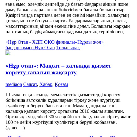
ғана емес, әлемдік деңгейде де бағыт-бағдары айқын және
даму барысы дараланған биіктігімен бағалы болып отыр.
Қазіргі таңда партияға деген ел сенімі нығайып, халықтың
қолдауына ие болуы – партия бағдарламаларының нақты,
мақсаттарының айқын екендігіне дәлел. Болашағы жарқын
партияның біздің аймақтағы қадамы да тың серпіліспен,
«Нұр Отан» ХДП ОҚО филиалы
«Нұрлы жол»
бағдарламасы
Нұр Отан
Толығырақ
«Нұр отан»: Мақсат – халыққа қызмет
көрсету сапасын жақсарту
mediaon
Саясат
,
Хабар
,
Қоғам
Шымкент қаласында мемлекеттік қызметтерді көрсету
бойынша автокөлік құралдарын тіркеу және жүргізуші
куәліктерін беруге бағытталған Мамандандырылған
халыққа қызмет көрсету орталығы 2016 жылы ашылған.
Орталық күнделікті 300-ге дейін көлік құралын тіркеу және
100-ге дейін жүргізуші куәліктерін беруді жобалаған.
(далее…)