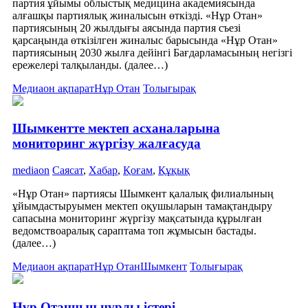
партия ұйымы облыстық медицина академиясында
алғашқы партиялық жиналысын өткізді. «Нұр Отан»
партиясының 20 жылдығы аясында партия съезі
қарсаңында өткізілген жиналыс барысында «Нұр Отан»
партиясының 2030 жылға дейінгі Бағдарламасының негізгі
ережелері талқыланды. (далее…)
Медиаон ақпарат
Нұр Отан
Толығырақ
Шымкентте мектеп асханаларына
мониторинг жүргізу жалғасуда
mediaon
Саясат
,
Хабар
,
Қоғам
,
Құқық
«Нұр Отан» партиясы Шымкент қалалық филиалының
ұйымдастыруымен мектеп оқушыларын тамақтандыру
сапасына мониторинг жүргізу мақсатында құрылған
ведомствоаралық сараптама топ жұмысын бастады.
(далее…)
Медиаон ақпарат
Нұр Отан
Шымкент
Толығырақ
Нұр Отанның нұрлы істері…