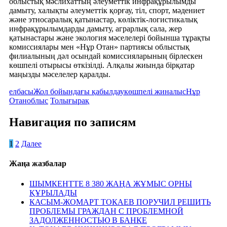
облыстық мәслихаттың әлеуметтік инфрақұрылымды
дамыту, халықты әлеуметтік қорғау, тіл, спорт, мәдениет
және этносаралық қатынастар, көліктік-логистикалық
инфрақұрылымдарды дамыту, аграрлық сала, жер
қатынастары және экология мәселелері бойынша тұрақты
комиссиялары мен «Нұр Отан» партиясы облыстық
филиалының дәл осындай комиссияларының бірлескен
көшпелі отырысы өткізілді. Алқалы жиында бірқатар
маңызды мәселелер қаралды.
елбасы
Жол бойындағы қабылдау
көшпелі жиналыс
Нұр
Отан
облыс
Толығырақ
Навигация по записям
1
2
Далее
Жаңа жазбалар
ШЫМКЕНТТЕ 8 380 ЖАҢА ЖҰМЫС ОРНЫ
ҚҰРЫЛАДЫ
КАСЫМ-ЖОМАРТ ТОКАЕВ ПОРУЧИЛ РЕШИТЬ
ПРОБЛЕМЫ ГРАЖДАН С ПРОБЛЕМНОЙ
ЗАДОЛЖЕННОСТЬЮ В БАНКЕ