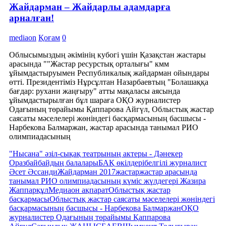
Жайдарман – Жайдарлы адамдарға
арналған!
mediaon
Қоғам
0
Облысымыздың әкімінің кубогі үшін Қазақстан жастары
арасында ""Жастар ресурстық орталығы" кмм
ұйымдастыруымен Республикалық жайдарман ойындары
өтті. Президентіміз Нұрсұлтан Назарбаевтың "Болашаққа
бағдар: рухани жаңғыру" атты мақаласы аясында
ұйымдастырылған бұл шараға ОҚО журналистер
Одағының төрайымы Қаппарова Айгүл, Облыстық жастар
саясаты мәселелері жөніндегі басқармасының басшысы -
Нарбекова Балмаржан, жастар арасында танымал РИО
олимпиадасының
"Нысана" әзіл-сықақ театрының актеры - Дәнекер
Оразбай
байдың балалары
БАҚ өкілдері
белгілі журналист
Әсет Әссанди
Жайдарман 2017
жастар
жастар арасында
танымал РИО олимпиадасының күміс жүлдегері Жазира
Жаппарқұл
Медиаон ақпарат
Облыстық жастар
басқармасы
Облыстық жастар саясаты мәселелері жөніндегі
басқармасының басшысы - Нарбекова Балмаржан
ОҚО
журналистер Одағының төрайымы Қаппарова