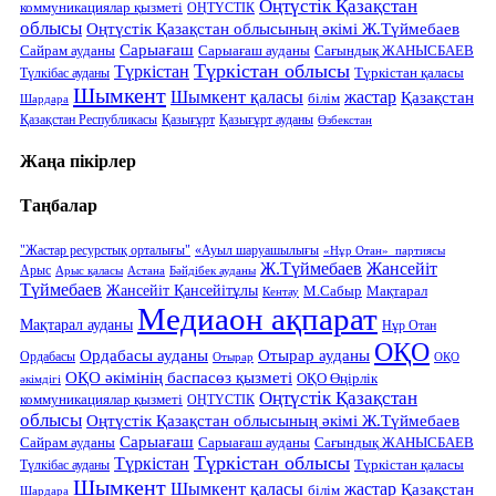
Оңтүстік Қазақстан
коммуникациялар қызметі
ОҢТҮСТІК
облысы
Оңтүстік Қазақстан облысының әкімі Ж.Түймебаев
Сарыағаш
Сарыағаш ауданы
Сайрам ауданы
Сағындық ЖАНЫСБАЕВ
Түркістан облысы
Түркістан
Түркістан қаласы
Түлкібас ауданы
Шымкент
Шымкент қаласы
жастар
Қазақстан
білім
Шардара
Қазақстан Республикасы
Қазығұрт
Қазығұрт ауданы
Өзбекстан
Жаңа пікірлер
Таңбалар
"Жастар ресурстық орталығы"
«Ауыл шаруашылығы
«Нұр Отан» партиясы
Ж.Түймебаев
Жансейіт
Арыс
Арыс қаласы
Астана
Бәйдібек ауданы
Түймебаев
Жансейіт Қансейітұлы
М.Сабыр
Мақтарал
Кентау
Медиаон ақпарат
Мақтарал ауданы
Нұр Отан
ОҚО
Ордабасы ауданы
Отырар ауданы
Ордабасы
Отырар
ОҚО
ОҚО әкімінің баспасөз қызметі
ОҚО Өңірлік
әкімдігі
Оңтүстік Қазақстан
коммуникациялар қызметі
ОҢТҮСТІК
облысы
Оңтүстік Қазақстан облысының әкімі Ж.Түймебаев
Сарыағаш
Сарыағаш ауданы
Сайрам ауданы
Сағындық ЖАНЫСБАЕВ
Түркістан облысы
Түркістан
Түркістан қаласы
Түлкібас ауданы
Шымкент
Шымкент қаласы
жастар
Қазақстан
білім
Шардара