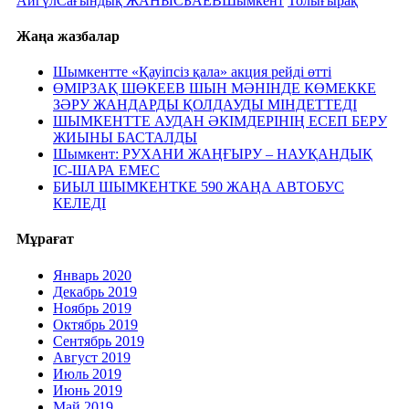
Айгүл
Сағындық ЖАНЫСБАЕВ
Шымкент
Толығырақ
Жаңа жазбалар
Шымкентте «Қауіпсіз қала» акция рейді өтті
ӨМІРЗАҚ ШӨКЕЕВ ШЫН МӘНІНДЕ КӨМЕККЕ
ЗӘРУ ЖАНДАРДЫ ҚОЛДАУДЫ МІНДЕТТЕДІ
ШЫМКЕНТТЕ АУДАН ӘКІМДЕРІНІҢ ЕСЕП БЕРУ
ЖИЫНЫ БАСТАЛДЫ
Шымкент: РУХАНИ ЖАҢҒЫРУ – НАУҚАНДЫҚ
ІС-ШАРА ЕМЕС
БИЫЛ ШЫМКЕНТКЕ 590 ЖАҢА АВТОБУС
КЕЛЕДІ
Мұрағат
Январь 2020
Декабрь 2019
Ноябрь 2019
Октябрь 2019
Сентябрь 2019
Август 2019
Июль 2019
Июнь 2019
Май 2019