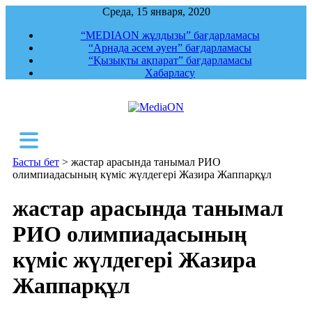
Среда, 15 января, 2020
“MEDIAON жұлдызы” бағдарламасы
“Арнада әсем әуен” бағдарламасы
“Қызықты ақпарат” бағдарламасы
Хабарласу
MediaON
Республикалық ақпараттық, құқықтық,
сараптамалық агенттігі
Басты бет
>
жастар арасында танымал РИО
олимпиадасының күміс жүлдегері Жазира Жаппарқұл
жастар арасында танымал
РИО олимпиадасының
күміс жүлдегері Жазира
Жаппарқұл