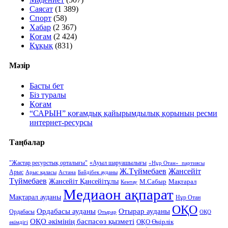
Саясат
(1 389)
Спорт
(58)
Хабар
(2 367)
Қоғам
(2 424)
Құқық
(831)
Мәзір
Басты бет
Біз туралы
Қоғам
“САРЫН” қоғамдық қайырымдылық қорының ресми
интернет-ресурсы
Таңбалар
"Жастар ресурстық орталығы"
«Ауыл шаруашылығы
«Нұр Отан» партиясы
Ж.Түймебаев
Жансейіт
Арыс
Арыс қаласы
Астана
Бәйдібек ауданы
Түймебаев
Жансейіт Қансейітұлы
М.Сабыр
Мақтарал
Кентау
Медиаон ақпарат
Мақтарал ауданы
Нұр Отан
ОҚО
Ордабасы ауданы
Отырар ауданы
Ордабасы
Отырар
ОҚО
ОҚО әкімінің баспасөз қызметі
ОҚО Өңірлік
әкімдігі