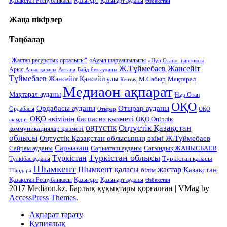
Қазақстан Республикасы
Қазығұрт
Қазығұрт ауданы
Өзбекстан
Жаңа пікірлер
Таңбалар
"Жастар ресурстық орталығы"
«Ауыл шаруашылығы
«Нұр Отан» партиясы
Ж.Түймебаев
Жансейіт
Арыс
Арыс қаласы
Астана
Бәйдібек ауданы
Түймебаев
Жансейіт Қансейітұлы
М.Сабыр
Мақтарал
Кентау
Медиаон ақпарат
Мақтарал ауданы
Нұр Отан
ОҚО
Ордабасы ауданы
Отырар ауданы
Ордабасы
Отырар
ОҚО
ОҚО әкімінің баспасөз қызметі
ОҚО Өңірлік
әкімдігі
Оңтүстік Қазақстан
коммуникациялар қызметі
ОҢТҮСТІК
облысы
Оңтүстік Қазақстан облысының әкімі Ж.Түймебаев
Сарыағаш
Сарыағаш ауданы
Сайрам ауданы
Сағындық ЖАНЫСБАЕВ
Түркістан облысы
Түркістан
Түркістан қаласы
Түлкібас ауданы
Шымкент
Шымкент қаласы
жастар
Қазақстан
білім
Шардара
Қазақстан Республикасы
Қазығұрт
Қазығұрт ауданы
Өзбекстан
2017 Mediaon.kz. Барлық құқықтары қорғалған
|
VMag by
AccessPress Themes
.
Ақпарат тарату
Құпиялық