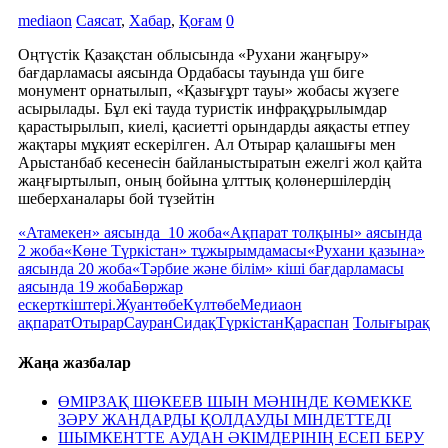
mediaon
Саясат
,
Хабар
,
Қоғам
0
Оңтүстік Қазақстан облысында «Рухани жаңғыру»
бағдарламасы аясында Ордабасы тауында үш биге
монумент орнатылып, «Қазығұрт тауы» жобасы жүзеге
асырылады. Бұл екі тауда туристік инфрақұрылымдар
қарастырылып, киелі, қасиетті орындарды аяқасты етпеу
жақтары мұқият ескерілген. Ал Отырар қалашығы мен
Арыстанбаб кесенесін байланыстыратын ежелгі жол қайта
жаңғыртылып, оның бойына ұлттық қолөнершілердің
шеберханалары бой түзейтін
«Атамекен» аясында 10 жоба
«Ақпарат толқыны» аясында
2 жоба
«Көне Түркістан» тұжырымдамасы
«Рухани қазына»
аясында 20 жоба
«Тәрбие және білім» кіші бағдарламасы
аясында 19 жоба
Бөржар
ескерткіштері.
Жуантөбе
Күлтөбе
Медиаон
ақпарат
Отырар
Сауран
Сидақ
Түркістан
Қараспан
Толығырақ
Жаңа жазбалар
ӨМІРЗАҚ ШӨКЕЕВ ШЫН МӘНІНДЕ КӨМЕККЕ
ЗӘРУ ЖАНДАРДЫ ҚОЛДАУДЫ МІНДЕТТЕДІ
ШЫМКЕНТТЕ АУДАН ӘКІМДЕРІНІҢ ЕСЕП БЕРУ