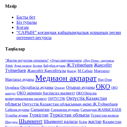
Мәзір
Басты бет
Біз туралы
Қоғам
“САРЫН” қоғамдық қайырымдылық қорының ресми
интернет-ресурсы
Таңбалар
"Жастар ресурстық орталығы"
«Ауыл шаруашылығы
«Нұр Отан» партиясы
Ж.Түймебаев
Жансейіт
Арыс
Арыс қаласы
Астана
Бәйдібек ауданы
Түймебаев
Жансейіт Қансейітұлы
М.Сабыр
Мақтарал
Кентау
Медиаон ақпарат
Мақтарал ауданы
Нұр Отан
ОҚО
Ордабасы ауданы
Отырар ауданы
Ордабасы
Отырар
ОҚО
ОҚО әкімінің баспасөз қызметі
ОҚО Өңірлік
әкімдігі
Оңтүстік Қазақстан
коммуникациялар қызметі
ОҢТҮСТІК
облысы
Оңтүстік Қазақстан облысының әкімі Ж.Түймебаев
Сарыағаш
Сарыағаш ауданы
Сайрам ауданы
Сағындық ЖАНЫСБАЕВ
Түркістан облысы
Түркістан
Түркістан қаласы
Түлкібас ауданы
Шымкент
Шымкент қаласы
жастар
Қазақстан
білім
Шардара