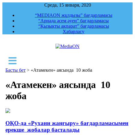
Среда, 15 января, 2020
“MEDIAON жұлдызы” бағдарламасы
“Арнада әсем әуен” бағдарламасы
“Қызықты ақпарат” бағдарламасы
Хабарласу
MediaON
Республикалық ақпараттық, құқықтық,
сараптамалық агенттігі
Басты бет
>
«Атамекен» аясында 10 жоба
«Атамекен» аясында 10
жоба
ОҚО-да «Рухани жаңғыру» бағдарламасымен
ерекше жобалар басталады