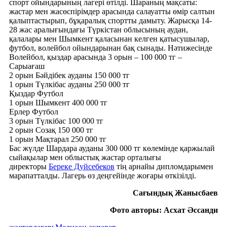
спорт ойындарының лагері өтілді. Шараның мақсаты:
жастар мен жасөспірімдер арасында салауатты өмір салтын
қалыптастырып, бұқаралық спортты дамыту. Жарысқа 14-
28 жас аралығындағы Түркістан облысының аудан,
қалалары мен Шымкент қаласынан келген қатысушылар,
футбол, волейбол ойындарынан бақ сынады. Нәтижесінде
Волейбол, қыздар арасында 3 орын – 100 000 тг –
Сарыағаш
2 орын
Бəйдібек ауданы 150 000 тг
1 орын Түлкібас ауданы 250 000 тг
Қыздар Футбол
1 орын Шымкент 400 000 тг
Ерлер Футбол
3 орын Түлкібас 100 000 тг
2 орын Созақ 150 000 тг
1 орын Мақтарал 250 000 тг
Бас жүлде Шардара ауданы 300 000 тг көлемінде қаржылай
сыйақылар мен облыстық жастар орталығы
директоры
Береке Дуйсебеков
тің арнайы дипломдарымен
марапатталды. Лагерь өз деңгейінде жоғары өткізілді.
Сағындық Жанысбаев
Фото авторы: Асхат Әссанди