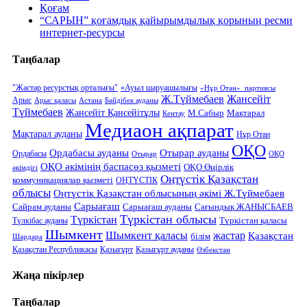
Қоғам
“САРЫН” қоғамдық қайырымдылық қорының ресми
интернет-ресурсы
Таңбалар
"Жастар ресурстық орталығы"
«Ауыл шаруашылығы
«Нұр Отан» партиясы
Ж.Түймебаев
Жансейіт
Арыс
Арыс қаласы
Астана
Бәйдібек ауданы
Түймебаев
Жансейіт Қансейітұлы
М.Сабыр
Мақтарал
Кентау
Медиаон ақпарат
Мақтарал ауданы
Нұр Отан
ОҚО
Ордабасы ауданы
Отырар ауданы
Ордабасы
Отырар
ОҚО
ОҚО әкімінің баспасөз қызметі
ОҚО Өңірлік
әкімдігі
Оңтүстік Қазақстан
коммуникациялар қызметі
ОҢТҮСТІК
облысы
Оңтүстік Қазақстан облысының әкімі Ж.Түймебаев
Сарыағаш
Сарыағаш ауданы
Сайрам ауданы
Сағындық ЖАНЫСБАЕВ
Түркістан облысы
Түркістан
Түркістан қаласы
Түлкібас ауданы
Шымкент
Шымкент қаласы
жастар
Қазақстан
білім
Шардара
Қазақстан Республикасы
Қазығұрт
Қазығұрт ауданы
Өзбекстан
Жаңа пікірлер
Таңбалар