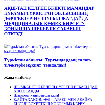
АҚШ-ТАН КЕЛГЕН БІЛІКТІ МАМАНДАР
ҚҰРАМЫ ТҮРКІСТАН ОБЛЫСЫНЫҢ
ДӘРІГЕРЛЕРІНЕ ШҰҒЫЛ ЖАҒДАЙДА
МЕДИЦИНАЛЫҚ КӨМЕК КӨРСЕТУ
БОЙЫНША ШЕБЕРЛІК САБАҒЫН
ӨТКІЗДІ.
Түркістан облысы: Тұрғындардың талап-
тілектерін мұқият тыңдалды!
Жаңа жазбалар
ШЫМКЕНТТІК БЕЛГІЛІ СУРЕТШІ ЕЛБАСЫДАН
АЛҒЫС АЛДЫ
Шымкент қайырымды қала!
Е.АЙТАХАНОВ: «ӘЛ-ФАРАБИ МЕН АБАЙҒА
ЕҢСЕЛІ ЕСКЕРТКІШ ҚОЮЫМЫЗ КЕРЕК»