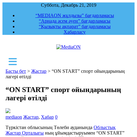
Суббота, Декабрь 21, 2019
“MEDIAON жұлдызы” бағдарламасы
“Арнада әсем әуен” бағдарламасы
“Қызықты ақпарат” бағдарламасы
Хабарласу
MediaON
Республикалық ақпараттық, құқықтық,
сараптамалық агенттігі
Басты бет
>
Жастар
>
“ON START” спорт ойындарының
лагері өтілді
“ON START” спорт ойындарының
лагері өтілді
mediaon
Жастар
,
Хабар
0
Түркістан облысының Төлеби ауданында
Облыстық
Жастар Орталығы
ның ұйымдастыруымен “ON START”