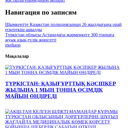
жастар
лагерь
Медиаон ақпарат
Навигация по записям
Шымкентте Қазақстан полициясының 26 жылдығына орай
ескерткіш ашылды
Түркістан облысы Астанадағы жәрмеңкеге 300 тоннаға
жуық азық-түлік жөнелтті
mediaon
Мақалалар
ТҮРКІСТАН: ҚАЗЫҒҰРТТЫҚ КӘСІПКЕР
ЖЫЛЫНА 1 МЫҢ ТОННА ӨСІМДІК
МАЙЫН ӨНДІРЕДІ