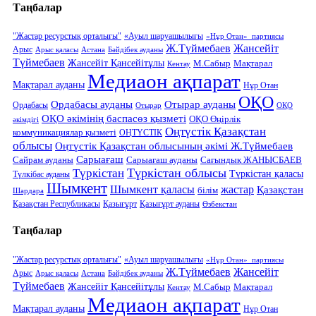
Таңбалар
"Жастар ресурстық орталығы"
«Ауыл шаруашылығы
«Нұр Отан» партиясы
Ж.Түймебаев
Жансейіт
Арыс
Арыс қаласы
Астана
Бәйдібек ауданы
Түймебаев
Жансейіт Қансейітұлы
М.Сабыр
Мақтарал
Кентау
Медиаон ақпарат
Мақтарал ауданы
Нұр Отан
ОҚО
Ордабасы ауданы
Отырар ауданы
Ордабасы
Отырар
ОҚО
ОҚО әкімінің баспасөз қызметі
ОҚО Өңірлік
әкімдігі
Оңтүстік Қазақстан
коммуникациялар қызметі
ОҢТҮСТІК
облысы
Оңтүстік Қазақстан облысының әкімі Ж.Түймебаев
Сарыағаш
Сарыағаш ауданы
Сайрам ауданы
Сағындық ЖАНЫСБАЕВ
Түркістан облысы
Түркістан
Түркістан қаласы
Түлкібас ауданы
Шымкент
Шымкент қаласы
жастар
Қазақстан
білім
Шардара
Қазақстан Республикасы
Қазығұрт
Қазығұрт ауданы
Өзбекстан
Таңбалар
"Жастар ресурстық орталығы"
«Ауыл шаруашылығы
«Нұр Отан» партиясы
Ж.Түймебаев
Жансейіт
Арыс
Арыс қаласы
Астана
Бәйдібек ауданы
Түймебаев
Жансейіт Қансейітұлы
М.Сабыр
Мақтарал
Кентау
Медиаон ақпарат
Мақтарал ауданы
Нұр Отан