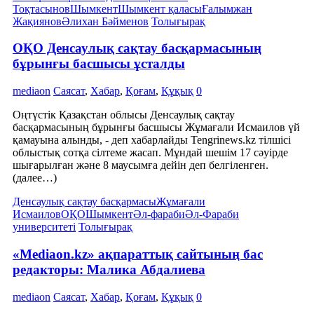
Тоқтасынов
Шымкент
Шымкент қаласы
Ғалымжан
Жақиянов
Әлихан Бәйменов
Толығырақ
ОҚО Денсаулық сақтау басқармасының
бұрынғы басшысы ұсталды
mediaon
Саясат
,
Хабар
,
Қоғам
,
Құқық
0
Оңтүстік Қазақстан облысы Денсаулық сақтау
басқармасының бұрынғы басшысы Жұмағали Исмаилов үй
қамауына алынды, - деп хабарлайды Tengrinews.kz тілшісі
облыстық сотқа сілтеме жасап. Мұндай шешім 17 сәуірде
шығарылған және 8 маусымға дейін деп белгіленген.
(далее…)
Денсаулық сақтау басқармасы
Жұмағали
Исмаилов
ОҚО
Шымкент
Әл-фараби
Әл-Фараби
университеті
Толығырақ
«Mediaon.kz» ақпараттық сайтының бас
редакторы: Малика Абдалиева
mediaon
Саясат
,
Хабар
,
Қоғам
,
Құқық
0