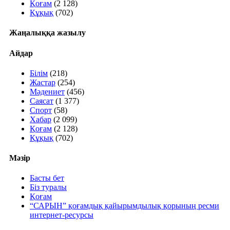
Қоғам
(2 128)
Құқық
(702)
Жаңалыққа жазылу
Айдар
Білім
(218)
Жастар
(254)
Мәдениет
(456)
Саясат
(1 377)
Спорт
(58)
Хабар
(2 099)
Қоғам
(2 128)
Құқық
(702)
Мәзір
Басты бет
Біз туралы
Қоғам
“САРЫН” қоғамдық қайырымдылық қорының ресми
интернет-ресурсы