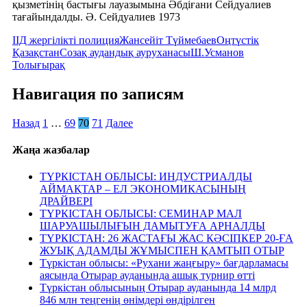
қызметінің бастығы лауазымына Әбдіғани Сейдуалиев
тағайындалды. Ә. Сейдуалиев 1973
ІІД жергілікті полиция
Жансейіт Түймебаев
Оңтүстік
Қазақстан
Созақ аудандық ауруханасы
Ш.Усманов
Толығырақ
Навигация по записям
Назад
1
…
69
70
71
Далее
Жаңа жазбалар
ТҮРКІСТАН ОБЛЫСЫ: ИНДУСТРИАЛДЫ
АЙМАҚТАР – ЕЛ ЭКОНОМИКАСЫНЫҢ
ДРАЙВЕРІ
ТҮРКІСТАН ОБЛЫСЫ: СЕМИНАР МАЛ
ШАРУАШЫЛЫҒЫН ДАМЫТУҒА АРНАЛДЫ
ТҮРКІСТАН: 26 ЖАСТАҒЫ ЖАС КӘСІПКЕР 20-ҒА
ЖУЫҚ АДАМДЫ ЖҰМЫСПЕН ҚАМТЫП ОТЫР
Түркістан облысы: «Рухани жаңғыру» бағдарламасы
аясында Отырар ауданында ашық турнир өтті
Түркістан облысының Отырар ауданында 14 млрд
846 млн теңгенің өнімдері өндірілген