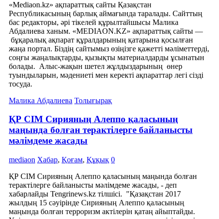
«Mediaon.kz» ақпараттық сайты Қазақстан
Республикасының барлық аймағында таралады. Сайттың
бас редакторы, әрі тікелей құрылтайшысы Малика
Абдалиева ханым. «MEDIAON.KZ» ақпараттық сайты —
бұқаралық ақпарат құралдарының қатарына қосылған
жаңа портал. Біздің сайтымыз өзіңізге қажетті мәліметтерді,
соңғы жаңалықтарды, қызықты материалдарды ұсынатын
болады. Алыс-жақын шетел жұлдыздарының өнер
туындыларын, мәдениеті мен керекті ақпараттар легі сізді
тосуда.
Малика Абдалиева
Толығырақ
ҚР СІМ Сирияның Алеппо қаласының
маңында болған терактілерге байланысты
мәлімдеме жасады
mediaon
Хабар
,
Қоғам
,
Құқық
0
ҚР СІМ Сирияның Алеппо қаласының маңында болған
терактілерге байланысты мәлімдеме жасады, - деп
хабарлайды Tengrinews.kz тілшісі. "Қазақстан 2017
жылдың 15 сәуірінде Сирияның Алеппо қаласының
маңында болған терроризм актілерін қатаң айыптайды.