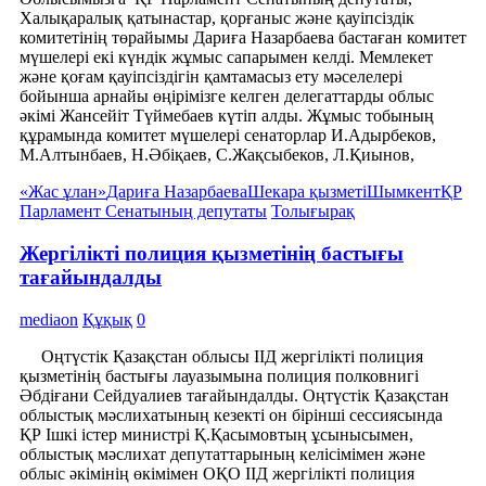
Халықаралық қатынастар, қорғаныс және қауіпсіздік
комитетінің төрайымы Дариға Назарбаева бастаған комитет
мүшелері екі күндік жұмыс сапарымен келді. Мемлекет
және қоғам қауіпсіздігін қамтамасыз ету мәселелері
бойынша арнайы өңірімізге келген делегаттарды облыс
әкімі Жансейіт Түймебаев күтіп алды. Жұмыс тобының
құрамында комитет мүшелері сенаторлар И.Адырбеков,
М.Алтынбаев, Н.Әбіқаев, С.Жақсыбеков, Л.Қиынов,
«Жас ұлан»
Дариға Назарбаева
Шекара қызметі
Шымкент
ҚР
Парламент Сенатының депутаты
Толығырақ
Жергілікті полиция қызметінің бастығы
тағайындалды
mediaon
Құқық
0
Оңтүстік Қазақстан облысы ІІД жергілікті полиция
қызметінің бастығы лауазымына полиция полковнигі
Әбдіғани Сейдуалиев тағайындалды. Оңтүстік Қазақстан
облыстық мәслихатының кезекті он бірінші сессиясында
ҚР Ішкі істер министрі Қ.Қасымовтың ұсынысымен,
облыстық мәслихат депутаттарының келісімімен және
облыс әкімінің өкімімен ОҚО ІІД жергілікті полиция