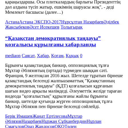
қараңыздаршы. Осы плиткалардың барлығы Президенттің
дәл алдына түсіп жатыр, ешкімнің шаруасы жоқ", - деді
Мемлекет басшысы (далее…)
Астана
Астана ЭКСПО-2017
Нұрсұлтан Назарбаев
Әділбек
Жақсыбеков
Әсет Исекешев
Толығырақ
“Қазақстан демократиялық таңдауы”
қозғалысы құрылғаны хабарланды
mediaon
Саясат
,
Хабар
,
Қоғам
,
Құқық
0
Бұрынғы қазақстандық банкир, оппозициялық тұлға
Мұхтар Әблязовтың (ортада) түрмеден шыққан сәті.
Франция, 9 желтоқсан 2016 жыл. Шетелде тұратын бірнеше
қазақстандық белсенді жалпыазаматтық "Қазақстанның
демократиялық таңдауы" (ҚДТ) қозғалысын құрғанын
шағын видео арқылы мәлімдеді. Әлеуметтік желіде тараған
видеода "қозғалыстың" құрылғаны жайлы бұрынғы
банкир, шетелде қуғында жүрген оппозициялық тұлға
Мұхтар Әблязов пен бірнеше белсенді сөйлейді.
Берік Имашев
Жанат Ертілесова
Мұхтар
Әблязов
Назарбаев
Нұржан Сұбханбердин
Нұрлан
Смағұлов
Ораз Жандосов
ОҚО
Төлен