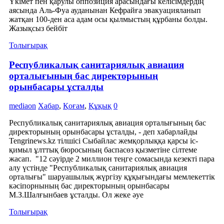
Үкімет пен қарулы оппозиция арасындағы келісімдердің
аясында Аль-Фуа ауданынан Кефрайға эвакуацияланып
жатқан 100-ден аса адам осы қылмыстың құрбаны болды.
Жазықсыз бейбіт
Толығырақ
Республикалық санитариялық авиация
орталығының бас директорының
орынбасары ұсталды
mediaon
Хабар
,
Қоғам
,
Құқық
0
Республикалық санитариялық авиация орталығының бас
директорының орынбасары ұсталды, - деп хабарлайды
Tengrinews.kz тілшісі Сыбайлас жемқорлыққа қарсы іс-
қимыл ұлттық бюросының баспасөз қызметіне сілтеме
жасап. "12 сәуірде 2 миллион теңге сомасында кезекті пара
алу үстінде "Республикалық санитариялық авиация
орталығы" шаруашылық жүргізу құқығындағы мемлекеттік
кәсіпорнының бас директорының орынбасары
М.З.Шалғынбаев ұсталды. Ол жеке әуе
Толығырақ