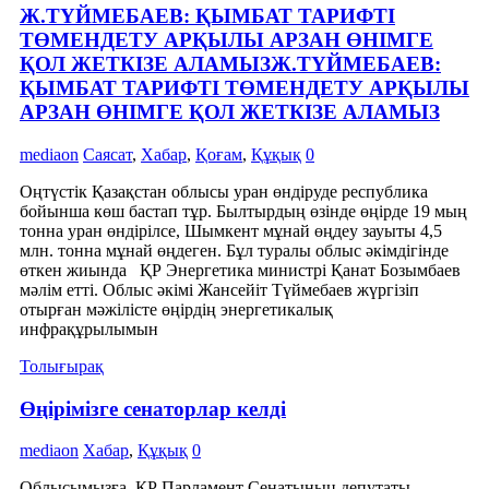
Ж.ТҮЙМЕБАЕВ: ҚЫМБАТ ТАРИФТІ
ТӨМЕНДЕТУ АРҚЫЛЫ АРЗАН ӨНІМГЕ
ҚОЛ ЖЕТКІЗЕ АЛАМЫЗЖ.ТҮЙМЕБАЕВ:
ҚЫМБАТ ТАРИФТІ ТӨМЕНДЕТУ АРҚЫЛЫ
АРЗАН ӨНІМГЕ ҚОЛ ЖЕТКІЗЕ АЛАМЫЗ
mediaon
Саясат
,
Хабар
,
Қоғам
,
Құқық
0
Оңтүстік Қазақстан облысы уран өндіруде республика
бойынша көш бастап тұр. Былтырдың өзінде өңірде 19 мың
тонна уран өндірілсе, Шымкент мұнай өңдеу зауыты 4,5
млн. тонна мұнай өңдеген. Бұл туралы облыс әкімдігінде
өткен жиында ҚР Энергетика министрі Қанат Бозымбаев
мәлім етті. Облыс әкімі Жансейіт Түймебаев жүргізіп
отырған мәжілісте өңірдің энергетикалық
инфрақұрылымын
Толығырақ
Өңірімізге сенаторлар келді
mediaon
Хабар
,
Құқық
0
Облысымызға ҚР Парламент Сенатының депутаты,