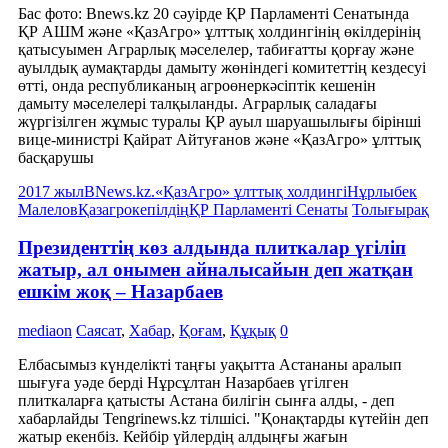
Бас фото: Bnews.kz 20 сәуірде ҚР Парламенті Сенатында
ҚР АШМ және «ҚазАгро» ұлттық холдингінің өкілдерінің
қатысуымен Аграрлық мәселелер, табиғатты қорғау және
ауылдық аумақтарды дамыту жөніндегі комитеттің кездесуі
өтті, онда республиканың агроөнеркәсіптік кешенін
дамыту мәселелері талқыланды. Аграрлық саладағы
жүргізілген жұмыс туралы ҚР ауыл шаруашылығы бірінші
вице-министрі Қайрат Айтуғанов және «ҚазАгро» ұлттық
басқарушы
2017 жыл
BNews.kz.
«ҚазАгро» ұлттық холдингі
Нұрлыбек
Малелов
Қазагрокепілдің
ҚР Парламенті Сенаты
Толығырақ
Президенттің көз алдында плиткалар үгіліп
жатыр, ал онымен айналысайын деп жатқан
ешкім жоқ – Назарбаев
mediaon
Саясат
,
Хабар
,
Қоғам
,
Құқық
0
Елбасымыз күнделікті таңғы уақытта Астананы аралып
шығуға уәде берді Нұрсұлтан Назарбаев үгілген
плиткаларға қатысты Астана билігін сынға алды, - деп
хабарлайды Tengrinews.kz тілшісі. "Қонақтарды күтейін деп
жатыр екенбіз. Кейбір үйлердің алдыңғы жағын