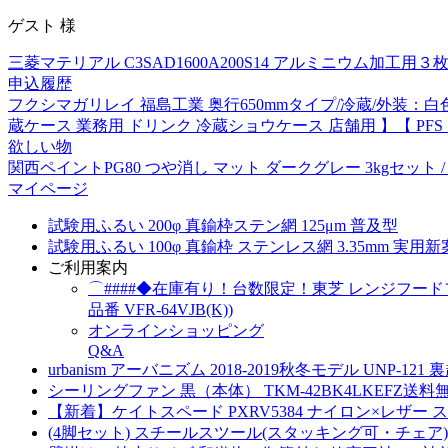
ゲスト
様
三菱マテリアル C3SAD1600A200S14 アルミニウム加工
申込履歴
フクシマガリレイ 福島工業 奥行650mmタイプ/冷蔵/外装：白色
蔵ケース 業務用 ドリンク 冷蔵ショウケース 店舗用 】【 PFS 
欲しい物
関西ペイントPG80 つや消し マット ダークグレー 3kgセット 
マイページ
試験用ふるい 200φ 真鍮枠ステン網 125μm 普及型
試験用ふるい 100φ 真鍮枠 ステンレス網 3.35mm 実用
ご利用案内
⌒####◆在庫有り！台数限定！東芝 レンジフードファ
品番 VFR-64VJB(K))
オンラインショッピング
Q&A
urbanism アーバニズム 2018-2019秋冬モデル UN
シーリングファン 黒（本体） TKM-42BK4LKEFZ送
【新着】ケイトスペード PXRV5384 ナイロン×レザ
(4脚セット) スチールスツール(スタッキング可・チェア) R