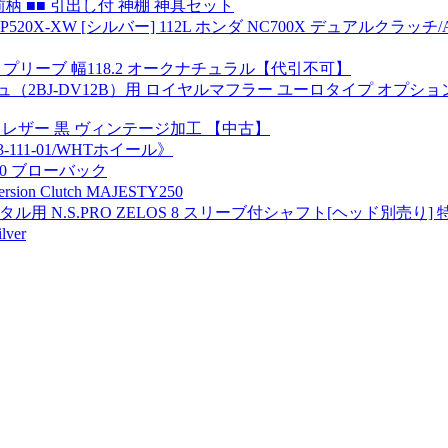
前柄 ■■ 引出し付 神棚 神具セット
-XW [シルバー] 112L ホンダ NC700X デュアルクラッチ/AB
e〕プリーブ 幅118.2 オークナチュラル【代引不可】
2BJ-DV12B）用 ロイヤルマフラー ユーロタイプ オプショ
 レザー 黒 ヴィンテージ加工 【中古】
B3-111-01/WHTホイール》
40 ブローバック
ion Clutch MAJESTY250
ィメタル用 N.S.PRO ZELOS 8 スリーブ付シャフト[ヘッド別売
ver