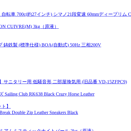
700c(約27インチ) シマノ21段変速 60mmディープリム CAN
N CUIVRE(M) 3kg（原液）
鋳鉄製 (標準仕様) BOA(自動式) 50Hz 三相200V
】サニタリー用 低騒音形 二部屋換気用 (旧品番 VD-15ZFPC9)
lub RK638 Black Crazy Horse Leather
ット】
le Zip Leather Sneakers Black
 プレミアムミスティックナイトパール 2kg（原液）