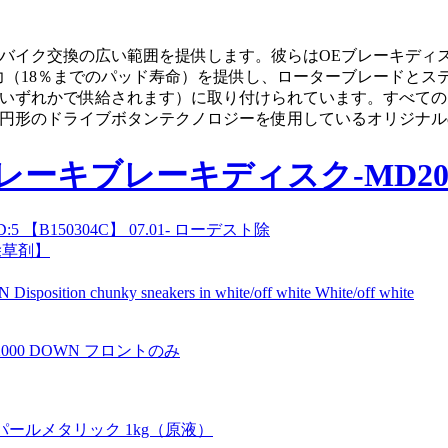
ツバイク交換の広い範囲を提供します。彼らはOEブレーキディ
力（18％までのパッド寿命）を提供し、ローターブレードとス
いずれかで供給されます）に取り付けられています。すべてのロ
円形のドライブボタンテクノロジーを使用しているオリジナル
【B150304C】 07.01- ローデスト除
除草剤】
hunky sneakers in white/off white White/off white
 Ti2000 DOWN フロントのみ
ンクパールメタリック 1kg（原液）