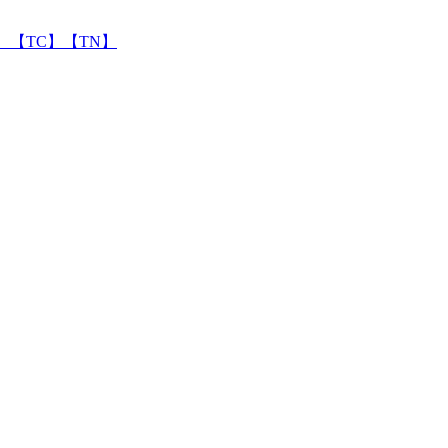
】【TC】【TN】