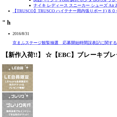
ナイキ レディース スニーカー シューズ Air Zoom Presti
【TRUSCO】TRUSCO ハイテナー用内張りボード(８
" h
2016/8/31
京まふステージ観覧抽選 応募開始時間誤表記に関する
【新作入荷!!】 ☆【EBC】ブレーキブレー