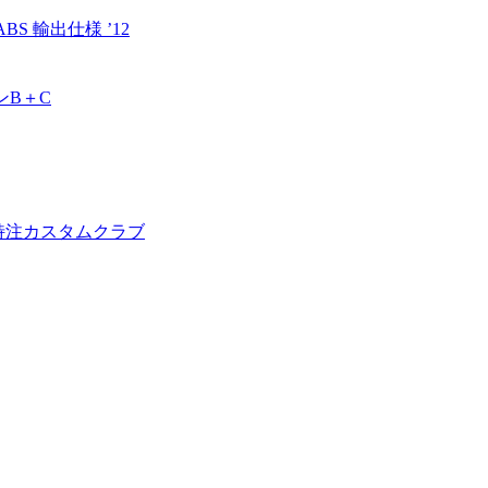
S 輸出仕様 ’12
ンB＋C
り] 特注カスタムクラブ