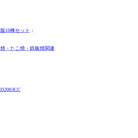
色版10種セット
：
お好み焼・たこ焼・鉄板焼関連
2003CC