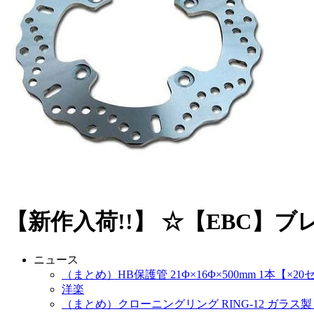
【新作入荷!!】 ☆【EBC】ブ
ニュース
（まとめ）HB保護管 21Φ×16Φ×500mm 1本【×2
洋楽
（まとめ）クローニングリング RING-12 ガラス製 