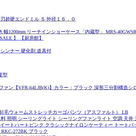
用３枚刃超硬エンドミル Ｓ 外径１６．０
 幅1200mm リーチインショーケース「内蔵型」 MRS-40G
SALE 】 【厨房館】
/ シンナー 硬化剤 道具付
新案型
ン【VFR-64LJB(K)】カラー：ブラック 深形三分割構造シロッ
P-121 裏起毛ウォームストレッチカーゴパンツ（アスファルト） LB
料無料 照明 シーリングライト シーリングファンライト 空調 天井
ー スイートハートピンク クラシックナイロンケーティー トート
KC-272BK ブラック