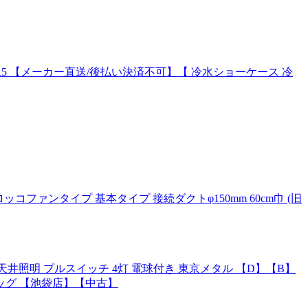
WSR5 【メーカー直送/後払い決済不可】【 冷水ショーケース 冷
コファンタイプ 基本タイプ 接続ダクトφ150mm 60cm巾 (旧
 天井照明 プルスイッチ 4灯 電球付き 東京メタル 【D】【B】
バッグ 【池袋店】【中古】