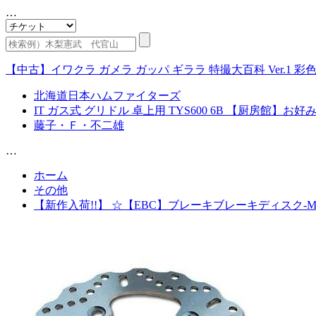
…
【中古】イワクラ ガメラ ガッパ ギララ 特撮大百科 Ver.1 彩
北海道日本ハムファイターズ
IT ガス式 グリドル 卓上用 TYS600 6B 【厨房館】
藤子・Ｆ・不二雄
…
ホーム
その他
【新作入荷!!】 ☆【EBC】ブレーキブレーキディスク-MD