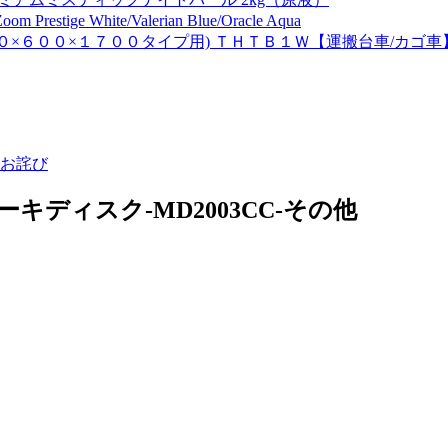
ge White/Valerian Blue/Oracle Aqua
００×６００×１７００タイプ用) ＴＨＴＢ１Ｗ【運搬台車/カゴ車
お詫び
キディスク-MD2003CC-その他