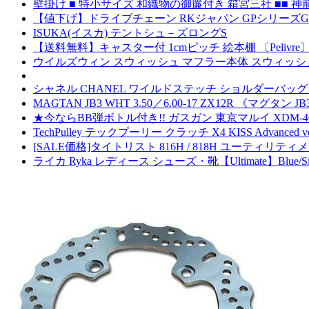
壁掛け ■ 特小サイズ 和織物の御簾付き 箱宮三社 ■■ 神
【値下げ】ドライブチェーン RKジャパン GPシリーズGP520X
ISUKA(イスカ) テントシュ－ズロングS
【送料無料】キャスター付 1cmピッチ 絵本棚 〔Pelivr
ウイルズウィン スウィッシュ マフラー本体 スウィッシュ（
シャネル CHANEL ワイルドステッチ ショルダーバッグ
MAGTAN JB3 WHT 3.50／6.00-17 ZX12R 《マグタン J
★今ならBB弾ボトル付き!! ガスガン 東京マルイ XDM-
TechPulley テックプーリー クラッチ X4 KISS Advanced vers
[SALE価格]タイトリスト 816H / 818H ユーティリテ
ライカ Ryka レディース シューズ・靴【Ultimate】Blue/Sil