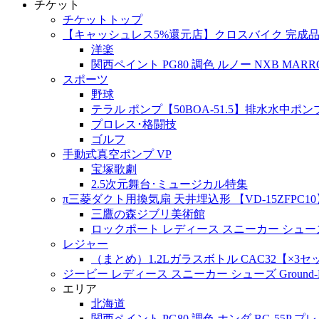
チケット
チケットトップ
【キャッシュレス5%還元店】クロスバイク 完成品 自転車 
洋楽
関西ペイント PG80 調色 ルノー NXB MARRO
スポーツ
野球
テラル ポンプ【50BOA-51.5】排水水中ポンプ 
プロレス･格闘技
ゴルフ
手動式真空ポンプ VP
宝塚歌劇
2.5次元舞台･ミュージカル特集
π三菱ダクト用換気扇 天井埋込形 【VD-15ZFPC10
三鷹の森ジブリ美術館
ロックポート レディース スニーカー シューズ Sailing C
レジャー
（まとめ）1.2Lガラスボトル CAC32【×3セ
ジービー レディース スニーカー シューズ Ground-Break Doub
エリア
北海道
関西ペイント PG80 調色 ホンダ BG-55P