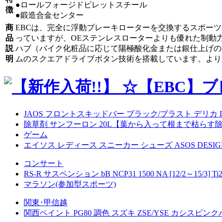
●ロールフォージドビレットスチール
徴
●鍛造合金センター
商
EBCは、完全に浮動ブレーキローターを交換するスポー
品
っていますが、OEステンレスローターよりも優れた制動
説
ハブ（バイク化粧品に応じて陽極酸化金または銀仕上げの
明
ムのスクエアドライブボタン技術を搭載しています。より
JAOS フロントスキッドバー ブラック/ブラスト デリカ D:5 
除草剤 サンフーロン 20L【葉から入って根まで枯らす
ゲーム
エイソス レディース スニーカー シューズ ASOS DESIGN Disposition c
コンサート
RS-R サスペンション bB NCP31 1500 NA [12/2～15/3]
マラソン(参加型スポーツ)
関東･甲信越
関西ペイント PG80 調色 スズキ ZSE/YSE カシスピ