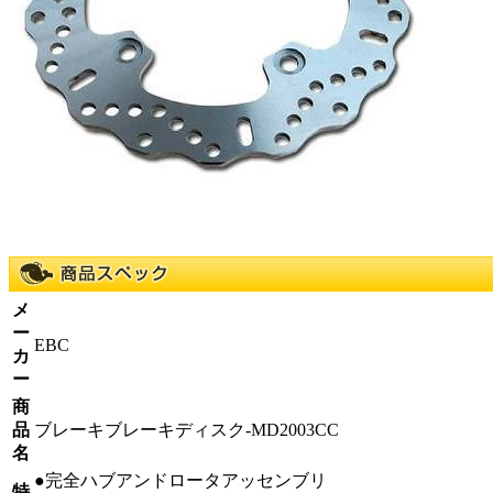
メ
ー
EBC
カ
ー
商
品
ブレーキブレーキディスク-MD2003CC
名
●完全ハブアンドロータアッセンブリ
特