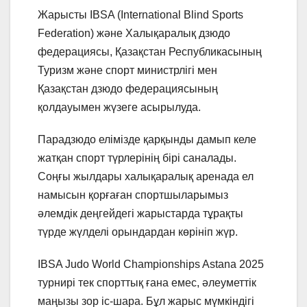
Жарысты IBSA (International Blind Sports
Federation) және Халықаралық дзюдо
федерациясы, Қазақстан Республикасының
Туризм және спорт министрлігі мен
Қазақстан дзюдо федерациясының
қолдауымен жүзеге асырылуда.
Парадзюдо елімізде қарқынды дамып келе
жатқан спорт түрлерінің бірі саналады.
Соңғы жылдары халықаралық аренада ел
намысын қорғаған спортшыларымыз
әлемдік деңгейдегі жарыстарда тұрақты
түрде жүлделі орындардан көрініп жүр.
IBSA Judo World Championships Astana 2025
турнирі тек спорттық ғана емес, әлеуметтік
маңызы зор іс-шара. Бұл жарыс мүмкіндігі