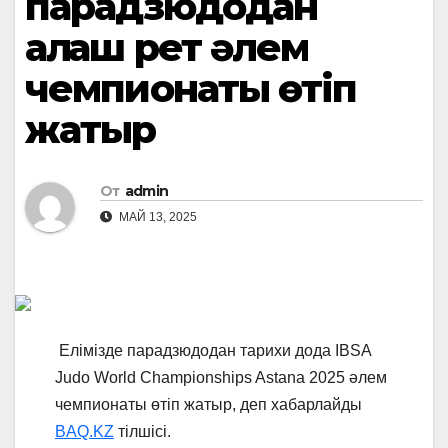
парадзюдодан
алғаш рет әлем
чемпионаты өтіп
жатыр
От
admin
МАЙ 13, 2025
Елімізде парадзюдодан тарихи дода IBSA
Judo World Championships Astana 2025 әлем
чемпионаты өтіп жатыр, деп хабарлайды
BAQ.KZ
тілшісі.