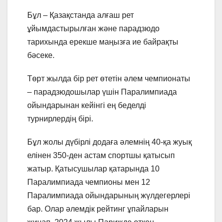
Бұл – Қазақстанда алғаш рет
ұйымдастырылған және парадзюдо
тарихында ерекше маңызға ие байрақты
бәсеке.
Төрт жылда бір рет өтетін әлем чемпионаты
– парадзюдошылар үшін Паралимпиада
ойындарынан кейінгі ең беделді
турнирлердің бірі.
Бұл жолы дүбірлі додаға әлемнің 40-қа жуық
елінен 350-ден астам спортшы қатысып
жатыр. Қатысушылар қатарында 10
Паралимпиада чемпионы мен 12
Паралимпиада ойындарының жүлдегерлері
бар. Олар әлемдік рейтинг ұпайларын