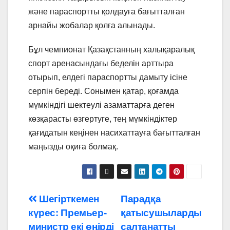
және параспортты қолдауға бағытталған
арнайы жобалар қолға алынады.
Бұл чемпионат Қазақстанның халықаралық
спорт аренасындағы беделін арттыра
отырып, елдегі параспортты дамыту ісіне
серпін береді. Сонымен қатар, қоғамда
мүмкіндігі шектеулі азаматтарға деген
көзқарасты өзгертуге, тең мүмкіндіктер
қағидатын кеңінен насихаттауға бағытталған
маңызды оқиға болмақ.
Навигация
Шегірткемен
Парадқа
күрес: Премьер-
қатысушыларды
по
министр екі өңірді
салтанатты