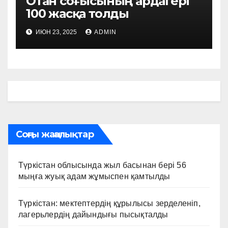
Отан соғысының ардагері
100 жасқа толды
ИЮН 23, 2025
ADMIN
Соңғы жаңалықтар
Түркістан облысында жыл басынан бері 56
мыңға жуық адам жұмыспен қамтылды
Түркістан: мектептердің құрылысы зерделеніп,
лагерьлердің дайындығы пысықталды