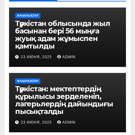
ЖАҢАЛЫҚТАР
Түркістан облысында жыл
басынан бері 56 мыңға
жуық адам жұмыспен
қамтылды
23 ИЮНЯ, 2025
ADMIN
ЖАҢАЛЫҚТАР
Түркістан: мектептердің
құрылысы зерделеніп,
лагерьлердің дайындығы
пысықталды
23 ИЮНЯ, 2025
ADMIN