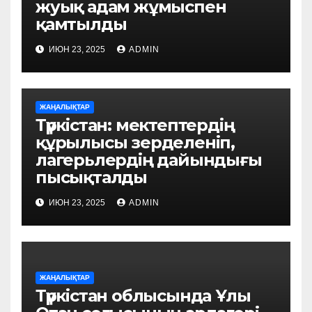
жуық адам жұмыспен
қамтылды
ИЮН 23, 2025
ADMIN
ЖАҢАЛЫҚТАР
Түркістан: мектептердің
құрылысы зерделеніп,
лагерьлердің дайындығы
пысықталды
ИЮН 23, 2025
ADMIN
ЖАҢАЛЫҚТАР
Түркістан облысында Ұлы