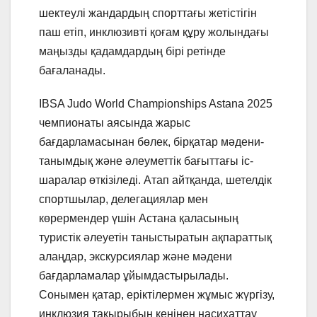
шектеулі жандардың спорттағы жетістігін
паш етіп, инклюзивті қоғам құру жолындағы
маңызды қадамдардың бірі ретінде
бағаланады.
IBSA Judo World Championships Astana 2025
чемпионаты аясында жарыс
бағдарламасынан бөлек, бірқатар мәдени-
танымдық және әлеуметтік бағыттағы іс-
шаралар өткізіледі. Атап айтқанда, шетелдік
спортшылар, делегациялар мен
көрермендер үшін Астана қаласының
туристік әлеуетін таныстыратын ақпараттық
алаңдар, экскурсиялар және мәдени
бағдарламалар ұйымдастырылады.
Сонымен қатар, еріктілермен жұмыс жүргізу,
инклюзия тақырыбын кеңінен насихаттау