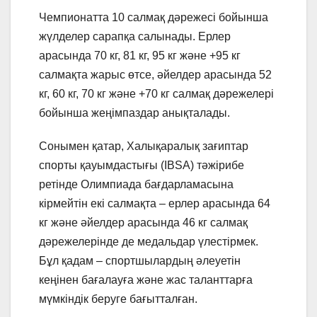
Чемпионатта 10 салмақ дәрежесі бойынша
жүлделер сарапқа салынады. Ерлер
арасында 70 кг, 81 кг, 95 кг және +95 кг
салмақта жарыс өтсе, әйелдер арасында 52
кг, 60 кг, 70 кг және +70 кг салмақ дәрежелері
бойынша жеңімпаздар анықталады.
Сонымен қатар, Халықаралық зағиптар
спорты қауымдастығы (IBSA) тәжірибе
ретінде Олимпиада бағдарламасына
кірмейтін екі салмақта – ерлер арасында 64
кг және әйелдер арасында 46 кг салмақ
дәрежелерінде де медальдар үлестірмек.
Бұл қадам – спортшылардың әлеуетін
кеңінен бағалауға және жас таланттарға
мүмкіндік беруге бағытталған.