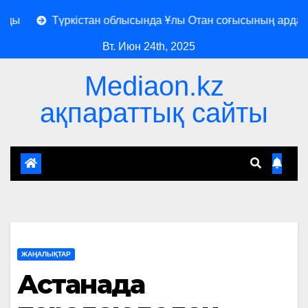
Түркістан облысында Ұлы Отан соғысының ардагері 1
Вт. Июн 24th, 2025
Mediaon.kz
ақпараттық сайты
ЖАҢАЛЫҚТАР
Астанада