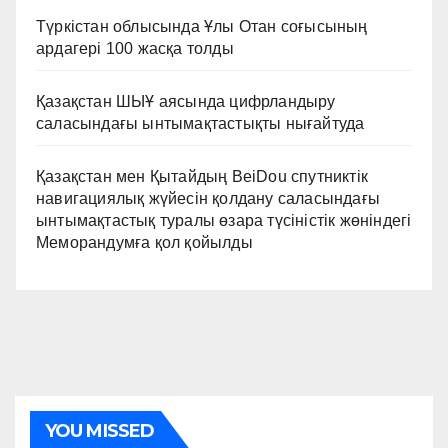
Түркістан облысында Ұлы Отан соғысының
ардагері 100 жасқа толды
Қазақстан ШЫҰ аясында цифрландыру
саласындағы ынтымақтастықты нығайтуда
Қазақстан мен Қытайдың BeiDou спутниктік
навигациялық жүйесін қолдану саласындағы
ынтымақтастық туралы өзара түсіністік жөніндегі
Меморандумға қол қойылды
YOU MISSED