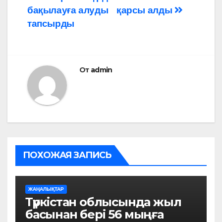
записям
бақылауға алуды
қарсы алды
тапсырды
От
admin
ПОХОЖАЯ ЗАПИСЬ
ЖАҢАЛЫҚТАР
Түркістан облысында жыл
басынан бері 56 мыңға