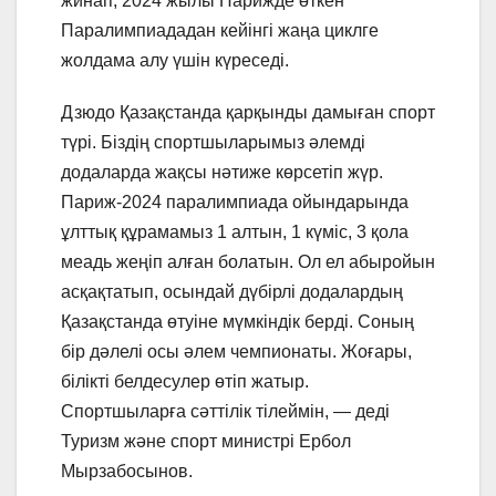
жинап, 2024 жылы Парижде өткен
Паралимпиададан кейінгі жаңа циклге
жолдама алу үшін күреседі.
Дзюдо Қазақстанда қарқынды дамыған спорт
түрі. Біздің спортшыларымыз әлемді
додаларда жақсы нәтиже көрсетіп жүр.
Париж-2024 паралимпиада ойындарында
ұлттық құрамамыз 1 алтын, 1 күміс, 3 қола
меадь жеңіп алған болатын. Ол ел абыройын
асқақтатып, осындай дүбірлі додалардың
Қазақстанда өтуіне мүмкіндік берді. Соның
бір дәлелі осы әлем чемпионаты. Жоғары,
білікті белдесулер өтіп жатыр.
Спортшыларға сәттілік тілеймін, — деді
Туризм және спорт министрі Ербол
Мырзабосынов.