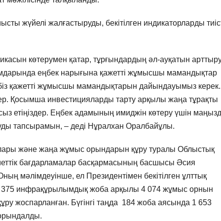
сты жүйелі жалғастыруды, бекітілген индикаторларды тиіс
микасын көтерумен қатар, тұрғындардың әл-ауқатын арттыру
ымдарында еңбек нарығына қажетті жұмысшы мамандықтар
те біз қажетті жұмысшы мамандықтарын дайындауымыз керек.
ер. Қосымша инвестицияларды тарту арқылы жаңа тұрақты
 етіңіздер. Еңбек адамының имиджін көтеру үшін маңыз
уды тапсырамын, – деді Нұралхан Оралбайұлы.
ары және жаңа жұмыс орындарын құру туралы Облыстық
меттік бағдарламалар басқармасының басшысы Әсия
ың мәлімдеуінше, ел Президентімен бекітілген ұлттық
 375 инфрақұрылымдық жоба арқылы 4 074 жұмыс орнын
құру жоспарланған. Бүгінгі таңда 184 жоба аясында 1 653
орындалды.