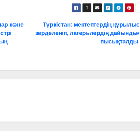
ар және
Түркістан: мектептердің құрылы
стрі
зерделеніп, лагерьлердің дайынды
ның
пысықталды