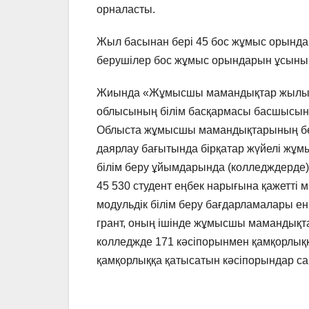
орналасты.
Жыл басынан бері 45 бос жұмыс орындар
берушілер бос жұмыс орындарын ұсынып
Жиында «Жұмысшы мамандықтар жылы» 
облысының білім басқармасы басшысыны
Облыста жұмысшы мамандықтарының бедел
даярлау бағытында бірқатар жүйелі жұмы
білім беру ұйымдарында (колледждерде
45 530 студент еңбек нарығына қажетті 
модульдік білім беру бағдарламалары ен
грант, оның ішінде жұмысшы мамандықтар
колледжде 171 кәсіпорынмен қамқорлыққ
қамқорлыққа қатысатын кәсіпорындар са