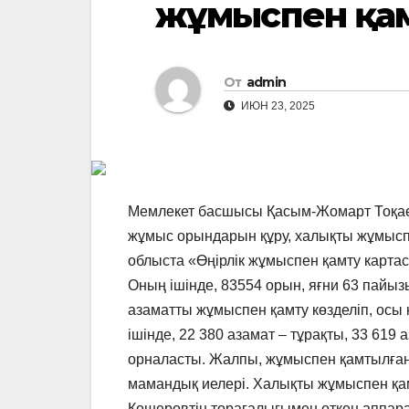
жұмыспен қа
От
admin
ИЮН 23, 2025
Мемлекет басшысы Қасым-Жомарт Тоқае
жұмыс орындарын құру, халықты жұмысп
облыста «Өңірлік жұмыспен қамту карта
Оның ішінде, 83554 орын, яғни 63 пайыз
азаматты жұмыспен қамту көзделіп, осы
ішінде, 22 380 азамат – тұрақты, 33 6
орналасты. Жалпы, жұмыспен қамтылған
мамандық иелері. Халықты жұмыспен қам
Көшеровтің төрағалығымен өткен аппара