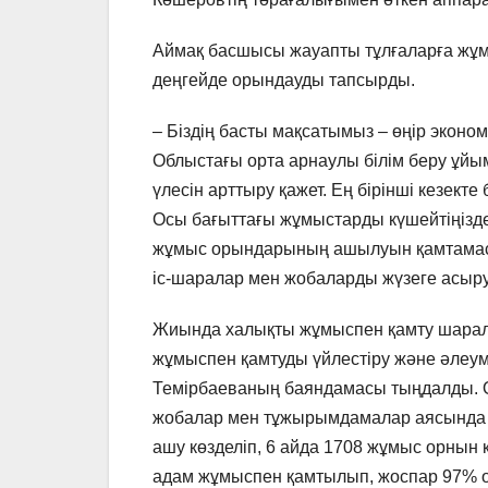
Аймақ басшысы жауапты тұлғаларға жұмы
деңгейде орындауды тапсырды.
– Біздің басты мақсатымыз – өңір эконо
Облыстағы орта арнаулы білім беру ұй
үлесін арттыру қажет. Ең бірінші кезек
Осы бағыттағы жұмыстарды күшейтіңізд
жұмыс орындарының ашылуын қамтамасыз
іс-шаралар мен жобаларды жүзеге асыр
Жиында халықты жұмыспен қамту шарал
жұмыспен қамтуды үйлестіру және әлеу
Темірбаеваның баяндамасы тыңдалды. Он
жобалар мен тұжырымдамалар аясында
ашу көзделіп, 6 айда 1708 жұмыс орнын 
адам жұмыспен қамтылып, жоспар 97% 