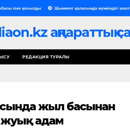
ске қосылды
Шымкент қаласында мүмкіндігі шектеулі аз
aon.kz ақпараттық 
НЫСУ
РЕДАКЦИЯ ТУРАЛЫ
лысында жыл басынан
а жуық адам