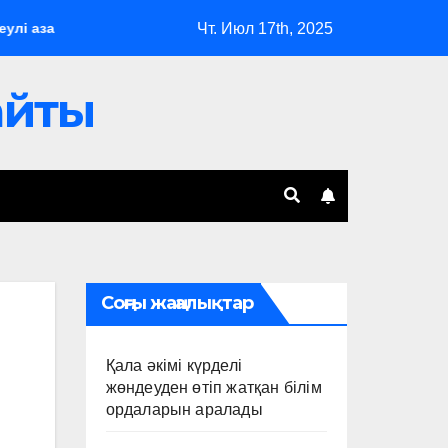
Чт. Июл 17th, 2025
аматтарды әлеуметтік қолдау шаралары жүйелі түрде күшейті
сайты
Соңғы жаңалықтар
Қала әкімі күрделі
жөндеуден өтіп жатқан білім
ордаларын аралады