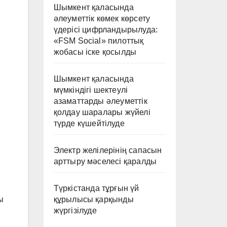
Шымкент қаласында
әлеуметтік көмек көрсету
үдерісі цифрландырылуда:
«FSM Social» пилоттық
жобасы іске қосылды
Шымкент қаласында
мүмкіндігі шектеулі
азаматтарды әлеуметтік
қолдау шаралары жүйелі
түрде күшейтілуде
Электр желілерінің сапасын
арттыру мәселесі қаралды
Түркістанда тұрғын үй
құрылысы қарқынды
ы
жүргізілуде