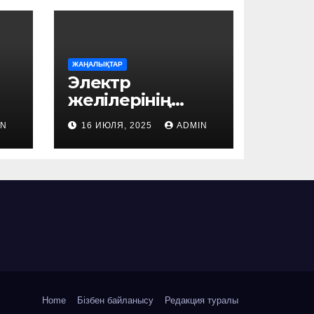
ЖАҢАЛЫҚТАР
Электр
желілерінің
сапасын арттыру
IN
16 ИЮЛЯ, 2025
ADMIN
мәселесі
қаралды
Home
Бізбен байланысу
Редакция туралы