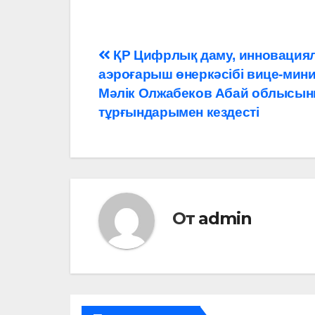
Навигация
ҚР Цифрлық даму, инновациял
аэроғарыш өнеркәсібі вице-мини
по
Мәлік Олжабеков Абай облысы
записям
тұрғындарымен кездесті
От
admin