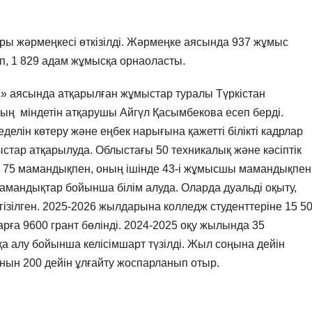
ы жәрмеңкесі өткізілді. Жәрмеңке аясында 937 жұмыс
, 1 829 адам жұмысқа орнаоласты.
аясында атқарылған жұмыстар туралы Түркістан
ң міндетін атқарушы Айгүл Қасымбекова есеп берді.
ін көтеру және еңбек нарығына қажетті білікті кадрлар
стар атқарылуда. Облыстағы 50 техникалық және кәсіптік
) 75 мамандықпен, оның ішінде 43-і жұмысшы мамандықпен
мамандықтар бойынша білім алуда. Оларда дуальді оқыту,
гізілген. 2025-2026 жылдарына колледж студенттеріне 15 5
ға 9600 грант бөлінді. 2024-2025 оқу жылында 35
а алу бойынша келісімшарт түзілді. Жыл соңына дейін
нын 200 дейін ұлғайту жоспарланып отыр.