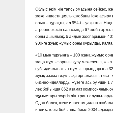
Облыс әкімінің тапсырмасына сәйкес, же
жеке инвестициялық жобаны іске асыру 
орын – тұрақты, ал 954-і – уақытша. Нақ
агроөнеркәсіп саласында 67 жоба арқыл
орны ашылмақ. 6 айдың жоспарымен 401 о
900-ге жуық жұмыс орны құрылды. Қалға
«10 мың тұрғынға – 100 жаңа жұмыс орн
жаңа жұмыс орнын құру межеленіп, жыл
субсидияланатын жұмыс орындарына 32 4
жуық азамат жұмысқа орналасып, тиісті
бизнес-идеяларды жүзеге асыру үшін 1 7
лек бойынша 862 азамат комиссияның о
жұмыстары жүргізіліп, грант алушылар
Одан бөлек, жеке инвестициялық жобал
индикаторы бойынша биыл 2004 адамды қ