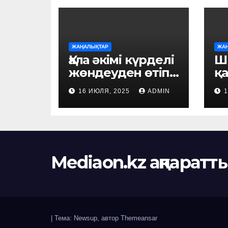
ЖАҢАЛЫҚТАР
ЖА
Қала әкімі күрделі
Ш
жөндеуден өтіп
қ
жатқан білім
ә
16 ИЮЛЯ, 2025
ADMIN
ордаларын
к
аралады
үд
ц
да
п
Mediaon.kz ақпаратты
ж
қ
|
Тема: Newsup, автор
Themeansar