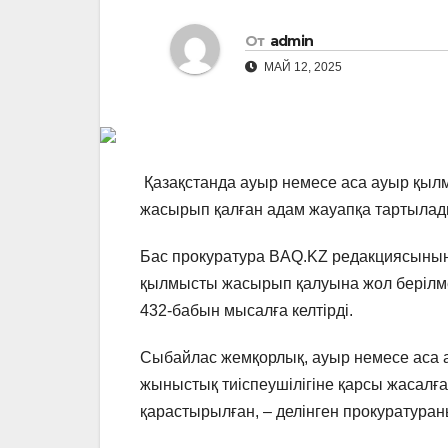
От
admin
МАЙ 12, 2025
Қазақстанда ауыр немесе аса ауыр қыл
жасырып қалған адам жауапқа тартылад
Бас прокуратура BAQ.KZ редакциясыны
қылмысты жасырып қалуына жол берілмейт
432-бабын мысалға келтірді.
Сыбайлас жемқорлық, ауыр немесе аса 
жыныстық тиіспеушілігіне қарсы жасал
қарастырылған, – делінген прокуратура