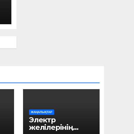
ЖАҢАЛЫҚТАР
Электр
желілерінің