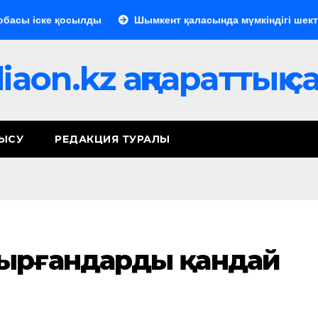
ы іске қосылды
Шымкент қаласында мүмкіндігі шектеулі
aon.kz ақпараттық 
НЫСУ
РЕДАКЦИЯ ТУРАЛЫ
сырғандарды қандай