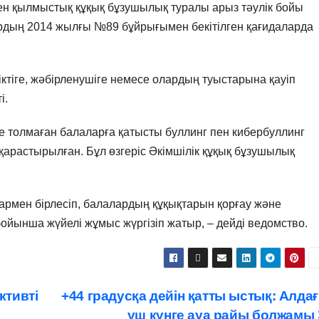
ген қылмыстық құқық бұзушылық туралы арыз тәулік бойы
ордың 2014 жылғы №89 бұйрығымен бекітілген қағидаларда
іктіге, жәбірленушіге немесе олардың туыстарына қауіп
і.
е толмаған балаларға қатысты буллинг пен кибербуллинг
қарастырылған. Бұл өзгеріс Әкімшілік құқық бұзушылық
армен бірлесіп, балалардың құқықтарын қорғау және
йынша жүйелі жұмыс жүргізіп жатыр, – дейді ведомство.
ктивті
+44 градусқа дейін қатты ыстық: Алда
үш күнге ауа райы болжамы