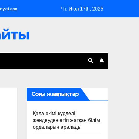
Чт. Июл 17th, 2025
 азаматтарды әлеуметтік қолдау шаралары жүйелі түрде күшей
сайты
Соңғы жаңалықтар
Қала әкімі күрделі
жөндеуден өтіп жатқан білім
ордаларын аралады