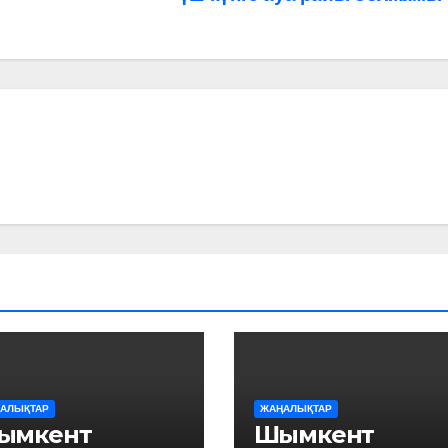
АЛЫҚТАР
ЖАҢАЛЫҚТАР
ымкент
Шымкент