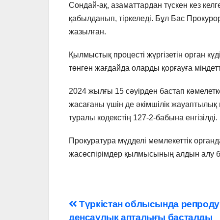
Сондай-ақ, азаматтардан түскен кез кел
қабылданып, тіркеледі. Бұл Бас Прокур
жазылған.
Қылмыстық процесті жүргізетін орган күд
төнген жағдайда оларды қорғауға міндетт
2024 жылғы 15 сәуірден бастап кәмелетк
жасағаны үшін де әкімшілік жауаптылық 
туралы кодекстің 127-2-бабына енгізілді.
Прокуратура мүдделі мемлекеттік органд
жасөспірімдер қылмысының алдын алу бо
Навигация
Түркістан облысында репроду
денсаулық апталығы басталды