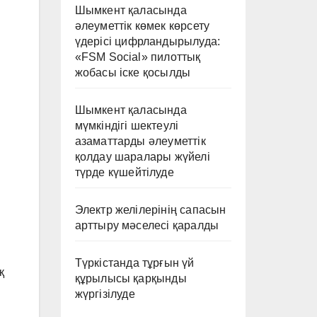
Шымкент қаласында
әлеуметтік көмек көрсету
үдерісі цифрландырылуда:
«FSM Social» пилоттық
жобасы іске қосылды
Шымкент қаласында
мүмкіндігі шектеулі
азаматтарды әлеуметтік
қолдау шаралары жүйелі
түрде күшейтілуде
Электр желілерінің сапасын
арттыру мәселесі қаралды
Түркістанда тұрғын үй
қ
құрылысы қарқынды
жүргізілуде