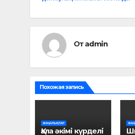
по
записям
От
admin
Похожая запись
ЖАҢАЛЫҚТАР
ЖАҢ
Қала әкімі күрделі
Ш