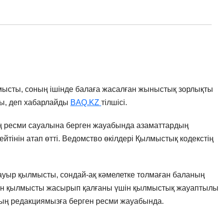
мысты, соның ішінде балаға жасалған жыныстық зорлықты
ы, деп хабарлайды
BAQ.KZ
тілшісі.
ң ресми сауалына берген жауабында азаматтардың
інін атап өтті. Ведомство өкілдері Қылмыстық кодекстің
ауыр қылмысты, сондай-ақ кәмелетке толмаған баланың
ған қылмысты жасырып қалғаны үшін қылмыстық жауаптылы
ның редакциямызға берген ресми жауабында.