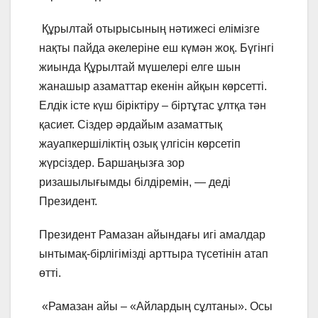
Құрылтай отырысының нәтижесі елімізге
нақты пайда әкелеріне еш күмән жоқ. Бүгінгі
жиында Құрылтай мүшелері елге шын
жанашыр азаматтар екенін айқын көрсетті.
Елдік істе күш біріктіру – біртұтас ұлтқа тән
қасиет. Сіздер әрдайым азаматтық
жауапкершіліктің озық үлгісін көрсетіп
жүрсіздер. Баршаңызға зор
ризашылығымды білдіремін, — деді
Президент.
Президент Рамазан айындағы игі амалдар
ынтымақ-бірлігімізді арттыра түсетінін атап
өтті.
«Рамазан айы – «Айлардың сұлтаны». Осы