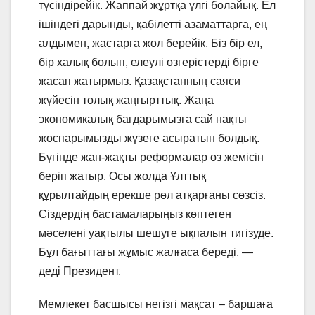
түсіндірейік. Жаппай жұртқа үлгі болайық. Ел
ішіндегі дарынды, қабілетті азаматтарға, ең
алдымен, жастарға жол берейік. Біз бір ел,
бір халық болып, елеулі өзгерістерді бірге
жасап жатырмыз. Қазақстанның саяси
жүйесін толық жаңғырттық. Жаңа
экономикалық бағдарымызға сай нақты
жоспарымызды жүзеге асыратын болдық.
Бүгінде жан-жақты реформалар өз жемісін
беріп жатыр. Осы жолда Ұлттық
құрылтайдың ерекше рөл атқарғаны сөзсіз.
Сіздердің бастамаларыңыз көптеген
мәселені уақтылы шешуге ықпалын тигізуде.
Бұл бағыттағы жұмыс жалғаса береді, —
деді Президент.
Мемлекет басшысы негізгі мақсат – баршаға