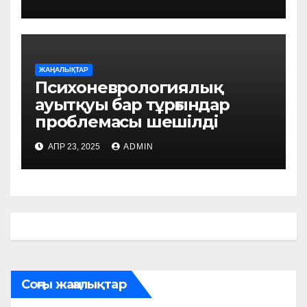
ЖАҢАЛЫҚТАР
Психоневрологиялық
ауытқуы бар тұрғындар
проблемасы шешілді
АПР 23, 2025
ADMIN
Соңғы жаңалықтар