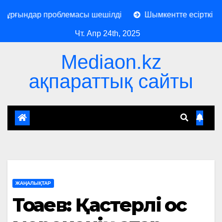
ғындар проблемасы шешілді
Шымкентте есірткі дүкен
Чт. Апр 24th, 2025
Mediaon.kz
ақпараттық сайты
ЖАҢАЛЫҚТАР
Тоқаев: Қастерлі қос