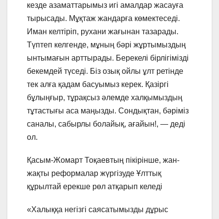
кезде азаматтарымыз игі амалдар жасауға
тырысады. Мұқтаж жандарға көмектеседі.
Иман келтіріп, рухани жағынан тазарады.
Түптеп келгенде, мұның бәрі жұртымыздың
ынтымағын арттырады. Берекелі бірлігімізді
бекемдей түседі. Біз озық ойлы ұлт ретінде
тек алға қадам басуымыз керек. Қазіргі
бұлыңғыр, тұрақсыз әлемде халқымыздың
тұтастығы аса маңызды. Сондықтан, бәріміз
саналы, сабырлы болайық, ағайын!, — деді
ол.
Қасым-Жомарт Тоқаевтың пікірінше, жан-
жақты реформалар жүргізуде Ұлттық
құрылтай ерекше рөл атқарып келеді
«Халыққа негізгі саясатымызды дұрыс