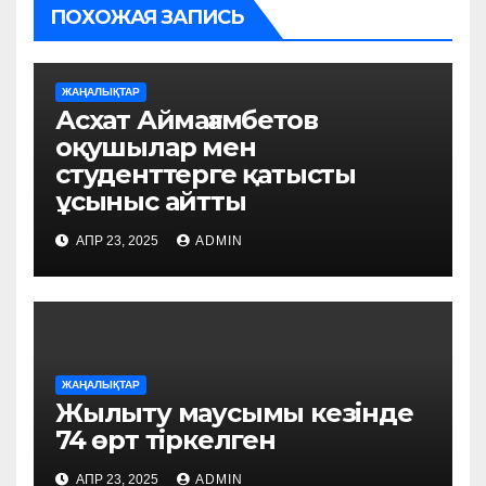
ПОХОЖАЯ ЗАПИСЬ
ЖАҢАЛЫҚТАР
Асхат Аймағамбетов
оқушылар мен
студенттерге қатысты
ұсыныс айтты
АПР 23, 2025
ADMIN
ЖАҢАЛЫҚТАР
Жылыту маусымы кезінде
74 өрт тіркелген
АПР 23, 2025
ADMIN