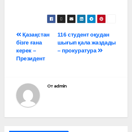
Навигация
Қазақстан
116 студент оқудан
бізге ғана
шығып қала жаздады
по
керек –
– прокуратура
записям
Президент
От
admin