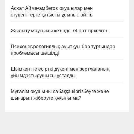
Асхат Аймағамбетов оқушылар мен
студенттерге қатысты ұсыныс айтты
Жылыту маусымы кезінде 74 өрт тіркелген
Психоневрологиялық ауытқуы бар тұрғындар
проблемасы шешілді
Шымкентте есірткі дүкені мен зертхананың
ұйымдастырушысы ұсталды
Мұғалім оқушыны сабаққа кіргізбеуге және
шығарып жіберуге құқылы ма?