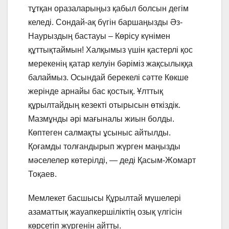
тұтқан оразаларыңыз қабыл болсын дегім
келеді. Сондай-ақ бүгін баршаңызды Әз-
Наурыздың бастауы – Көрісу күнімен
құттықтаймын! Халқымыз үшін қастерлі қос
мерекенің қатар келуін бәріміз жақсылыққа
балаймыз. Осындай берекелі сәтте Көкше
жерінде арнайы бас қостық. Ұлттық
құрылтайдың кезекті отырысын өткіздік.
Мазмұнды әрі мағыналы жиын болды.
Көптеген салмақты ұсыныс айтылды.
Қоғамды толғандырып жүрген маңызды
мәселелер көтерілді, — деді Қасым-Жомарт
Тоқаев.
Мемлекет басшысы Құрылтай мүшелері
азаматтық жауапкершіліктің озық үлгісін
көрсетіп жүргенін айтты.