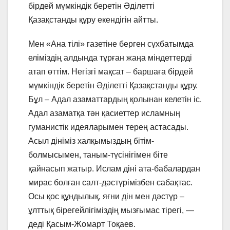
бірдей мүмкіндік беретін Әділетті
Қазақстанды құру екендігін айтты.
Мен «Ана тілі» газетіне берген сұхбатымда
еліміздің алдында тұрған жаңа міндеттерді
атап өттім. Негізгі мақсат – баршаға бірдей
мүмкіндік беретін Әділетті Қазақстанды құру.
Бұл – Адал азаматтардың қолынан келетін іс.
Адал азаматқа тән қасиеттер исламның
гуманистік идеяларымен терең астасады.
Асыл дініміз халқымыздың бітім-
болмысымен, таным-түсінігімен біте
қайнасып жатыр. Ислам діні ата-бабалардан
мирас болған салт-дәстүрімізбен сабақтас.
Осы қос құндылық, яғни дін мен дәстүр –
ұлттық бірегейлігіміздің мызғымас тірегі, —
деді Қасым-Жомарт Тоқаев.