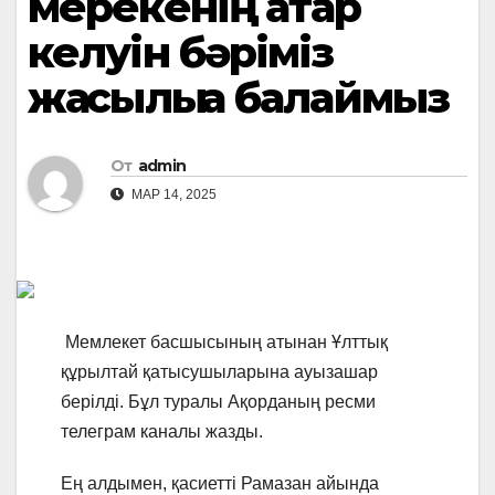
мерекенің қатар
келуін бәріміз
жақсылыққа балаймыз
От
admin
МАР 14, 2025
Мемлекет басшысының атынан Ұлттық
құрылтай қатысушыларына ауызашар
берілді. Бұл туралы Ақорданың ресми
телеграм каналы жазды.
Ең алдымен, қасиетті Рамазан айында