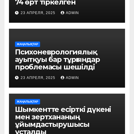
74 өрт тіркелген
23 АПРЕЛЯ, 2025
ADMIN
ЖАҢАЛЫҚТАР
Психоневрологиялық
ауытқуы бар тұрғындар
проблемасы шешілді
23 АПРЕЛЯ, 2025
ADMIN
ЖАҢАЛЫҚТАР
Шымкентте есірткі дүкені
мен зертхананың
ұйымдастырушысы
ұсталды