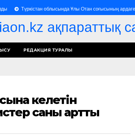
Түркістан облысында Ұлы Отан соғысының ардагері 1
iaon.kz ақпараттық с
НЫСУ
РЕДАКЦИЯ ТУРАЛЫ
ысына келетін
истер саны артты