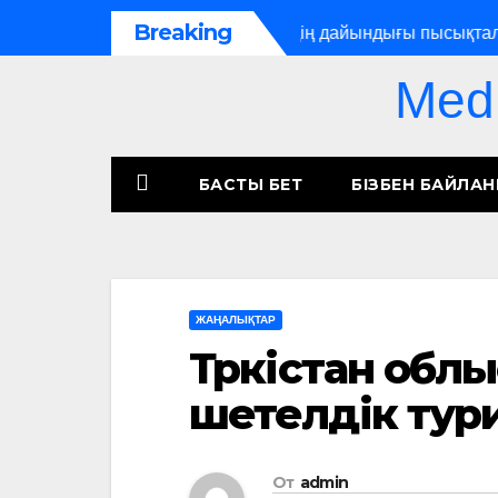
Breaking
құрылысы зерделеніп, лагерьлердің дайындығы пысықталды
Med
БАСТЫ БЕТ
БІЗБЕН БАЙЛА
ЖАҢАЛЫҚТАР
Түркістан обл
шетелдік тур
От
admin