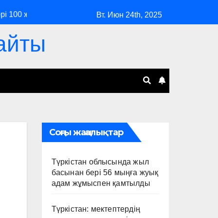
00 жасқа толды
Қазақстан ШЫҰ аясында цифрландыру
Вт. Июн 24th, 2025
айты
Соңғы жаңалықтар
Түркістан облысында жыл
басынан бері 56 мыңға жуық
адам жұмыспен қамтылды
Түркістан: мектептердің