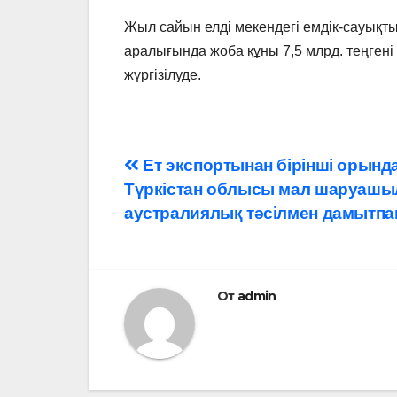
Жыл сайын елді мекендегі емдік-сауық
аралығында жоба құны 7,5 млрд. теңген
жүргізілуде.
Навигация
Ет экспортынан бірінші орында
Түркістан облысы мал шаруаш
по
аустралиялық тәсілмен дамытпа
записям
От
admin