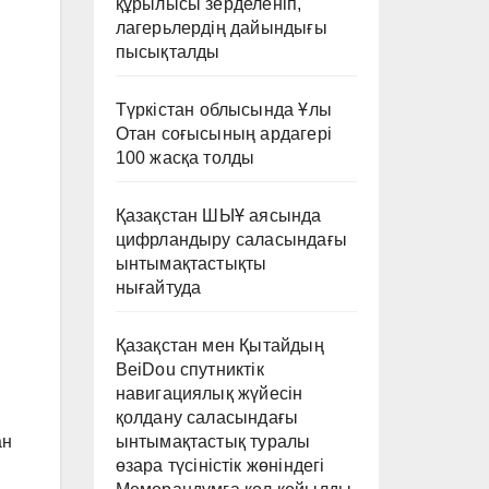
құрылысы зерделеніп,
лагерьлердің дайындығы
пысықталды
Түркістан облысында Ұлы
Отан соғысының ардагері
100 жасқа толды
Қазақстан ШЫҰ аясында
цифрландыру саласындағы
ынтымақтастықты
нығайтуда
Қазақстан мен Қытайдың
BeiDou спутниктік
навигациялық жүйесін
қолдану саласындағы
ынтымақтастық туралы
ан
өзара түсіністік жөніндегі