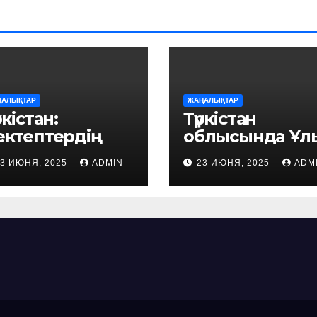
ҢАЛЫҚТАР
ЖАҢАЛЫҚТАР
ркістан:
Түркістан
ектептердің
облысында Ұл
ұрылысы
Отан соғысын
23 ИЮНЯ, 2025
ADMIN
23 ИЮНЯ, 2025
ADM
ерделеніп,
ардагері 100
агерьлердің
жасқа толды
айындығы
ысықталды