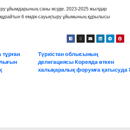
тыру ұйымдарының саны өсуде. 2023-2025 жылдар
і құрайтын 6 емдік-сауықтыру ұйымының құрылысы
 тұрған
Түркістан облысының
ылығын
делегациясы Кореяда өткен
қ
халықаралық форумға қатысуда