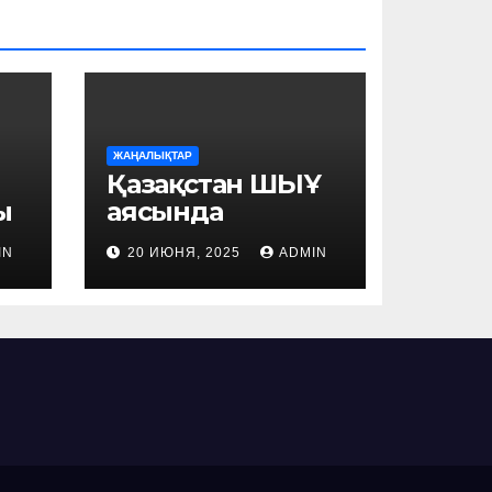
ЖАҢАЛЫҚТАР
Қазақстан ШЫҰ
ы
аясында
ың
цифрландыру
IN
20 ИЮНЯ, 2025
ADMIN
саласындағы
ынтымақтастықт
ы нығайтуда