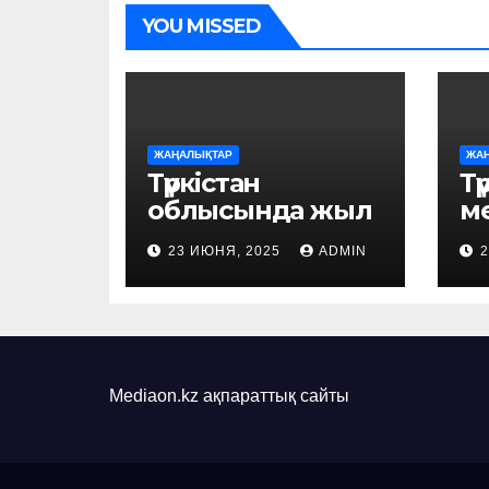
YOU MISSED
ЖАҢАЛЫҚТАР
ЖА
Түркістан
Тү
облысында жыл
м
басынан бері 56
қ
23 ИЮНЯ, 2025
ADMIN
мыңға жуық
з
адам жұмыспен
л
қамтылды
д
п
Mediaon.kz ақпараттық сайты