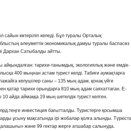
л сайын көтеріліп келеді. Бұл туралы Орталық
облыстың әлеуметтік-экономикалық дамуы туралы баспасөз
мі Дархан Сатыбалды айтты.
ты айқындалған: тарихи-танымдық, экологиялық және емдік-
лысқа 400 мыңнан астам турист келді. Табиғи аумақтарға
ажайға келушілер саны – 135 мың адам, қонақ үйге
н қатар тарихи орындарға 810 мың адам саяхаттаған. Е-
 10 айда аймаққа 19 мың шетелдік турист келген.
лрд.теңге инвестиция бағытталды. Туристерге қосымша
арды ұсыну мақсатында ірі жобалар қолға алынды. Түркіст
 қалашығы» және 99 гектар жерге атшабар салынуда.