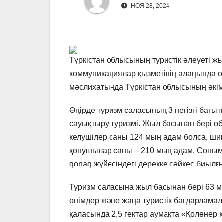
НОЯ 28, 2024
Түркістан облысының туристік әлеуеті жы
коммуникациялар қызметінің алаңында 
мәслихатында Түркістан облысының әкі
Өңірде туризм саласының 3 негізгі бағы
сауықтыру туризмі. Жыл басынан бері об
келушілер саны 124 мың адам болса, шип
қонушылар саны – 210 мың адам. Соныме
qonaq жүйесіндегі дерекке сәйкес биылғы
Туризм саласына жыл басынан бері 63 м
өнімдер және жаңа туристік бағдарламал
қаласында 2,5 гектар аумақта «Қолөнер