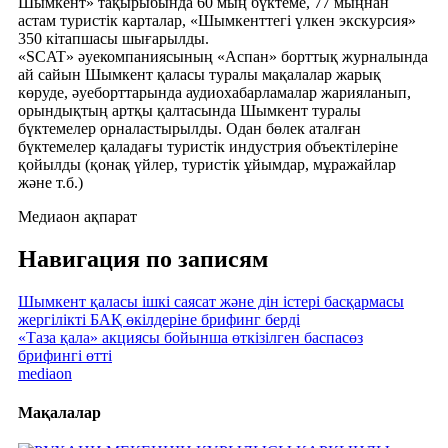
Шымкент» тақырыбында 60 мың бүктеме, 77 мыңнан
астам туристік карталар, «Шымкенттегі үлкен экскурсия»
350 кітапшасы шығарылды.
«SCAT» әуекомпаниясының «Аспан» борттық журналында
ай сайын Шымкент қаласы туралы мақалалар жарық
көруде, әуеборттарында аудиохабарламалар жарияланып,
орындықтың артқы қалтасында Шымкент туралы
бүктемелер орналастырылды. Одан бөлек аталған
бүктемелер қаладағы туристік индустрия объектілеріне
қойылды (қонақ үйлер, туристік ұйымдар, мұражайлар
және т.б.)
Медиаон ақпарат
Навигация по записям
Шымкент қаласы ішкі саясат жəне дін істері басқармасы
жергілікті БАҚ өкілдеріне брифинг берді
«Таза қала» акциясы бойынша өткізілген баспасөз
брифингі өтті
mediaon
Мақалалар