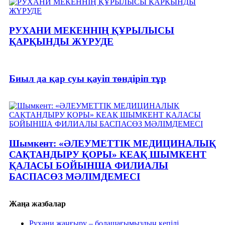
РУХАНИ МЕКЕННІҢ ҚҰРЫЛЫСЫ
ҚАРҚЫНДЫ ЖҮРУДЕ
Биыл да қар суы қауіп төндіріп тұр
Шымкент: «ӘЛЕУМЕТТІК МЕДИЦИНАЛЫҚ
САҚТАНДЫРУ ҚОРЫ» КЕАҚ ШЫМКЕНТ
ҚАЛАСЫ БОЙЫНША ФИЛИАЛЫ
БАСПАСӨЗ МӘЛІМДЕМЕСІ
Жаңа жазбалар
Рухани жаңғыру – болашағымыздың кепілі