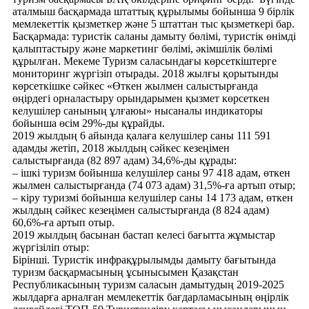
аталмыш басқармада штаттық құрылымы бойынша 9 бірлік
мемлекеттік қызметкер және 5 штаттан тыс қызметкері бар.
Басқармада: туристік саланы дамыту бөлімі, туристік өнімді
қалыптастыру және маркетинг бөлімі, әкімшілік бөлімі
құрылған. Мекеме Туризм саласындағы көрсеткіштерге
мониторинг жүргізіп отырады. 2018 жылғы қорытынды
көрсеткішке сәйкес «Өткен жылмен салыстырғанда
өңірдегі орналастыру орындарымен қызмет көрсеткен
келушілер санының ұлғаюы» нысаналы индикаторы
бойынша өсім 29%-ды құрайды.
2019 жылдың 6 айында қалаға келушілер саны 111 591
адамды жетіп, 2018 жылдың сәйкес кезеңімен
салыстырғанда (82 897 адам) 34,6%-ды құрады:
– ішкі туризм бойынша келушілер саны 97 418 адам, өткен
жылмен салыстырғанда (74 073 адам) 31,5%-ға артып отыр;
– кіру туризмі бойынша келушілер саны 14 173 адам, өткен
жылдың сәйкес кезеңімен салыстырғанда (8 824 адам)
60,6%-ға артып отыр.
2019 жылдың басынан бастап келесі бағытта жұмыстар
жүргізіліп отыр:
Бірінші. Туристік инфрақұрылымды дамыту бағытында
туризм басқармасының ұсынысымен Қазақстан
Республикасының туризм саласын дамытудың 2019-2025
жылдарға арналған мемлекеттік бағдарламасының өңірлік