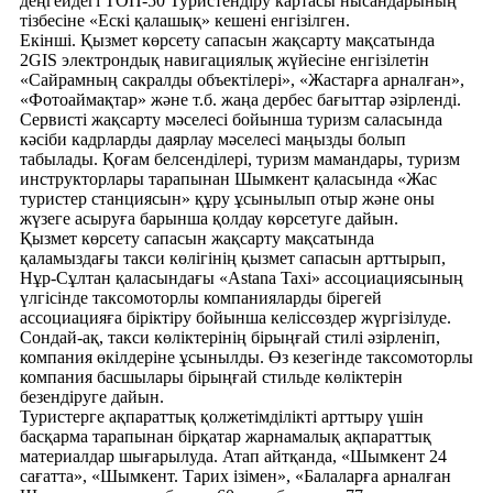
деңгейдегі ТОП-50 Туристендіру картасы нысандарының
тізбесіне «Ескі қалашық» кешені енгізілген.
Екінші. Қызмет көрсету сапасын жақсарту мақсатында
2GIS электрондық навигациялық жүйесіне енгізілетін
«Сайрамның сакралды объектілері», «Жастарға арналған»,
«Фотоаймақтар» және т.б. жаңа дербес бағыттар әзірленді.
Сервисті жақсарту мәселесі бойынша туризм саласында
кәсіби кадрларды даярлау мәселесі маңызды болып
табылады. Қоғам белсенділері, туризм мамандары, туризм
инструкторлары тарапынан Шымкент қаласында «Жас
туристер станциясын» құру ұсынылып отыр және оны
жүзеге асыруға барынша қолдау көрсетуге дайын.
Қызмет көрсету сапасын жақсарту мақсатында
қаламыздағы такси көлігінің қызмет сапасын арттырып,
Нұр-Сұлтан қаласындағы «Astana Taxi» ассоциациясының
үлгісінде таксомоторлы компанияларды бірегей
ассоциацияға біріктіру бойынша келіссөздер жүргізілуде.
Сондай-ақ, такси көліктерінің бірыңғай стилі әзірленіп,
компания өкілдеріне ұсынылды. Өз кезегінде таксомоторлы
компания басшылары бірыңғай стильде көліктерін
безендіруге дайын.
Туристерге ақпараттық қолжетімділікті арттыру үшін
басқарма тарапынан бірқатар жарнамалық ақпараттық
материалдар шығарылуда. Атап айтқанда, «Шымкент 24
сағатта», «Шымкент. Тарих ізімен», «Балаларға арналған