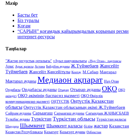
Мәзір
Басты бет
Біз туралы
Қоғам
“САРЫН” қоғамдық қайырымдылық қорының ресми
интернет-ресурсы
Таңбалар
"Жастар ресурстық орталығы"
«Ауыл шаруашылығы
«Нұр Отан» партиясы
Ж.Түймебаев
Жансейіт
Арыс
Арыс қаласы
Астана
Бәйдібек ауданы
Түймебаев
Жансейіт Қансейітұлы
М.Сабыр
Мақтарал
Кентау
Медиаон ақпарат
Мақтарал ауданы
Нұр Отан
ОҚО
Ордабасы ауданы
Отырар ауданы
Ордабасы
Отырар
ОҚО
ОҚО әкімінің баспасөз қызметі
ОҚО Өңірлік
әкімдігі
Оңтүстік Қазақстан
коммуникациялар қызметі
ОҢТҮСТІК
облысы
Оңтүстік Қазақстан облысының әкімі Ж.Түймебаев
Сарыағаш
Сарыағаш ауданы
Сайрам ауданы
Сағындық ЖАНЫСБАЕВ
Түркістан облысы
Түркістан
Түркістан қаласы
Түлкібас ауданы
Шымкент
Шымкент қаласы
жастар
Қазақстан
білім
Шардара
Қазақстан Республикасы
Қазығұрт
Қазығұрт ауданы
Өзбекстан