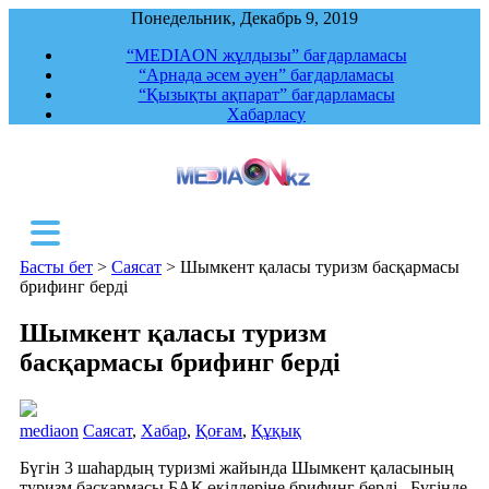
Понедельник, Декабрь 9, 2019
“MEDIAON жұлдызы” бағдарламасы
“Арнада әсем әуен” бағдарламасы
“Қызықты ақпарат” бағдарламасы
Хабарласу
MediaON
Республикалық ақпараттық, құқықтық,
сараптамалық агенттігі
Басты бет
>
Саясат
>
Шымкент қаласы туризм басқармасы
брифинг берді
Шымкент қаласы туризм
басқармасы брифинг берді
mediaon
Саясат
,
Хабар
,
Қоғам
,
Құқық
Бүгін 3 шаһардың туризмі жайында Шымкент қаласының
туризм басқармасы БАҚ өкілдеріне брифинг берді. Бүгінде