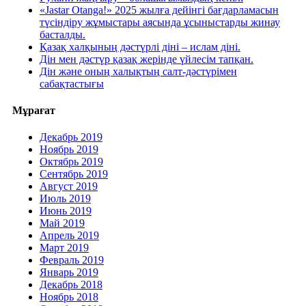
«Jastar Otanga!» 2025 жылға дейінгі бағдарламасын
түсіндіру жұмыстары аясында ұсыныстарды жинау
басталды.
Қазақ халқының дәстүрлі діні – ислам діні.
Дін мен дәстүр қазақ жерінде үйлесім тапқан.
Дін және оның халықтың салт-дәстүрімен
сабақтастығы
Мұрағат
Декабрь 2019
Ноябрь 2019
Октябрь 2019
Сентябрь 2019
Август 2019
Июль 2019
Июнь 2019
Май 2019
Апрель 2019
Март 2019
Февраль 2019
Январь 2019
Декабрь 2018
Ноябрь 2018