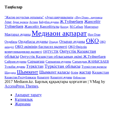
Таңбалар
"Жастар ресурстық орталығы"
«Ауыл шаруашылығы
«Нұр Отан» партиясы
Ж.Түймебаев
Жансейіт
Арыс
Арыс қаласы
Астана
Бәйдібек ауданы
Түймебаев
Жансейіт Қансейітұлы
М.Сабыр
Мақтарал
Кентау
Медиаон ақпарат
Мақтарал ауданы
Нұр Отан
ОҚО
Ордабасы ауданы
Отырар ауданы
Ордабасы
Отырар
ОҚО
ОҚО әкімінің баспасөз қызметі
ОҚО Өңірлік
әкімдігі
Оңтүстік Қазақстан
коммуникациялар қызметі
ОҢТҮСТІК
облысы
Оңтүстік Қазақстан облысының әкімі Ж.Түймебаев
Сарыағаш
Сарыағаш ауданы
Сайрам ауданы
Сағындық ЖАНЫСБАЕВ
Түркістан облысы
Түркістан
Түркістан қаласы
Түлкібас ауданы
Шымкент
Шымкент қаласы
жастар
Қазақстан
білім
Шардара
Қазақстан Республикасы
Қазығұрт
Қазығұрт ауданы
Өзбекстан
2017 Mediaon.kz. Барлық құқықтары қорғалған
|
VMag by
AccessPress Themes
.
Ақпарат тарату
Құпиялық
Жарнама