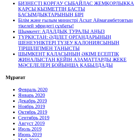
БИЗНЕСТІ ҚОРҒАУ СЫБАЙЛАС ЖЕМҚОРЛЫҚҚА
ҚАРСЫ ҚЫЗМЕТТІҢ БАСТЫ
БАСЫМДЫҚТАРЫНЫҢ БІРІ
Білім және ғылым министрі Асхат Аймағамбетовтың
тікелей эфридегі сұхбаты!
Шымкент: АДАЛДЫҚ ТУРАЛЫ АҢЫЗ
ТҮРКІСТАН: ӘДІЛЕТ ОРГАНДАРЫНЫҢ
ШЕНЕУНІКТЕРІ ТҮЗЕУ КАЛОНИЯСЫНЫҢ
ТІРШІЛІГІМЕН ТАНЫСТЫ
ШЫМКЕНТ ҚАЛАСЫНЫҢ ӘКІМІ ЕСЕПТІК
ЖИНАЛЫСТАН КЕЙІН АЗАМАТТАРДЫ ЖЕКЕ
МӘСЕЛЕЛЕРІ БОЙЫНША ҚАБЫЛДАДЫ
Мұрағат
Февраль 2020
Январь 2020
Декабрь 2019
Ноябрь 2019
Октябрь 2019
Сентябрь 2019
Август 2019
Июль 2019
Июнь 2019