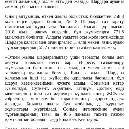
есепті жиынында мәлім етті,-деп жазады Шардара ауданы
әкімінің баспасөз хатшысы.
Оның айтуынша, өткен жылы облыстық бюджеттен 258,8
млн теңге қаржы бөлініп, №18 Шардара газ тарату
стансасының құрылысы басталған. Нысан құрылысын
2018 жылы аяқтау көзделіп, бұл жұмыстарға 771,6
млн.теңге бөлінген. Алдағы уақытта осы жоба нәтижесінде
Шардара қаласы мен оған іргелес 11 елді мекен, яғни, аудан
тұрғындарының 55,7 пайызы табиғи газбен қамтылмақ.
«Өткен жылы шардаралықтар үшін табысты болды деп
айтуға толықтай негіз бар. Әсіресе, газдандыру
жұмысының басталғаны осы жылдың үлкен жемісі, әрі
халықтың қуанышы болмақ. Биылғы жылы Шардара
қаласының ішкі газ жүйесінің құрылысы басталып, бұл
шаруа кезең-кезеңімен жүзеге асады. Сонымен қатар
Қызылқұм, Сүткент, Ақалтын, Егізқұм, Достық елді
мекендерінің ішкі газ жүйелері құрылысының ЖСҚ-сы
әзірленіп, мемлекеттік сараптаманың қорытындысы
алынды. Биылғы жылы бұл жобаның да құрылыс
жұмыстары жүргізіледі. Соның нәтижесінде аудан
тұрғындарының тағы да 40,6 пайызы табиғи газбен
қамтылатын болады»,-деді Болатбек Қыстауов.