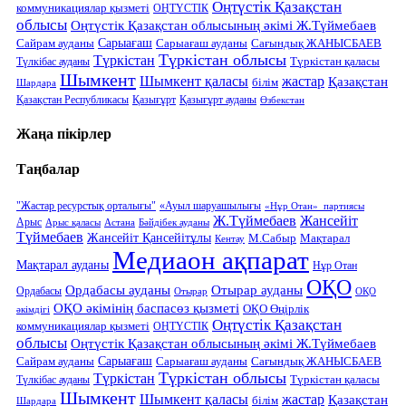
Оңтүстік Қазақстан
коммуникациялар қызметі
ОҢТҮСТІК
облысы
Оңтүстік Қазақстан облысының әкімі Ж.Түймебаев
Сарыағаш
Сарыағаш ауданы
Сайрам ауданы
Сағындық ЖАНЫСБАЕВ
Түркістан облысы
Түркістан
Түркістан қаласы
Түлкібас ауданы
Шымкент
Шымкент қаласы
жастар
Қазақстан
білім
Шардара
Қазақстан Республикасы
Қазығұрт
Қазығұрт ауданы
Өзбекстан
Жаңа пікірлер
Таңбалар
"Жастар ресурстық орталығы"
«Ауыл шаруашылығы
«Нұр Отан» партиясы
Ж.Түймебаев
Жансейіт
Арыс
Арыс қаласы
Астана
Бәйдібек ауданы
Түймебаев
Жансейіт Қансейітұлы
М.Сабыр
Мақтарал
Кентау
Медиаон ақпарат
Мақтарал ауданы
Нұр Отан
ОҚО
Отырар ауданы
Ордабасы ауданы
Ордабасы
Отырар
ОҚО
ОҚО әкімінің баспасөз қызметі
ОҚО Өңірлік
әкімдігі
Оңтүстік Қазақстан
коммуникациялар қызметі
ОҢТҮСТІК
облысы
Оңтүстік Қазақстан облысының әкімі Ж.Түймебаев
Сарыағаш
Сарыағаш ауданы
Сайрам ауданы
Сағындық ЖАНЫСБАЕВ
Түркістан облысы
Түркістан
Түркістан қаласы
Түлкібас ауданы
Шымкент
Шымкент қаласы
жастар
Қазақстан
білім
Шардара