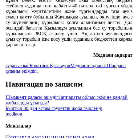
Бұдан бөлек, есепті кездесуде әкім облыстық бюджет
есебінен ауданда төрт қабатты 40 пәтерлі екі тұрғын үйдің
құрылысы жүргізілетінін және тұрғындарды таза ауыз
сумен қамту бойынша Жаушықұм ауылдық округінде ауыз
су жүйелерінің құрылысы қолға алынғанын айтты. Дәл
осындай бағытта Қызылқұм ауылының бас су торабының
құрылысына ЖСҚ әзірлеу үшін, Ақ алтын ауылындағы
ауыз су торабын іске қосу үшін аудандық бюджеттен қаржы
қаралып отыр.
Медиаон ақпарат
аудан әкімі Болатбек Қыстауов
Медиаон ақпарат
Шардара
ауданы әкімдігі
Навигация по записям
Шымкент қаласы әкімдігі аппараты облыс әкіміне қандай
жобаларды ұсынды?
Былтыр 30-дан астам сәулеттік жоба әзірленді
mediaon
Мақалалар