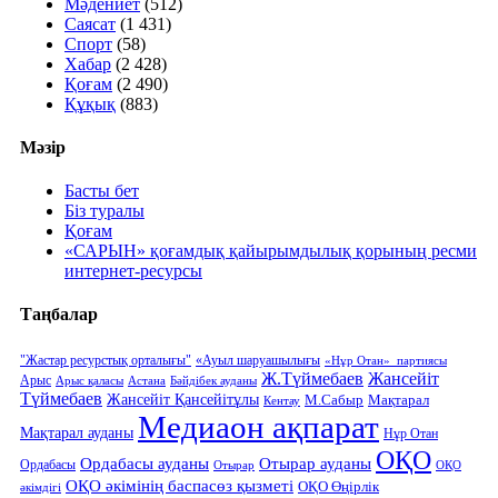
Мәдениет
(512)
Саясат
(1 431)
Спорт
(58)
Хабар
(2 428)
Қоғам
(2 490)
Құқық
(883)
Мәзір
Басты бет
Біз туралы
Қоғам
«САРЫН» қоғамдық қайырымдылық қорының ресми
интернет-ресурсы
Таңбалар
"Жастар ресурстық орталығы"
«Ауыл шаруашылығы
«Нұр Отан» партиясы
Ж.Түймебаев
Жансейіт
Арыс
Арыс қаласы
Астана
Бәйдібек ауданы
Түймебаев
Жансейіт Қансейітұлы
М.Сабыр
Мақтарал
Кентау
Медиаон ақпарат
Мақтарал ауданы
Нұр Отан
ОҚО
Отырар ауданы
Ордабасы ауданы
Ордабасы
Отырар
ОҚО
ОҚО әкімінің баспасөз қызметі
ОҚО Өңірлік
әкімдігі