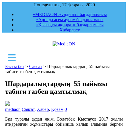
Понедельник, 17 февраля, 2020
«MEDIAON жұлдызы» бағдарламасы
«Арнада әсем әуен» бағдарламасы
«Қызықты ақпарат» бағдарламасы
Хабарласу
MediaON
Республикалық ақпараттық, құқықтық,
сараптамалық агенттігі
Басты бет
>
Саясат
>
Шардаралықтардың 55 пайызы
табиғи газбен қамтылмақ
Шардаралықтардың 55 пайызы
табиғи газбен қамтылмақ
mediaon
Саясат
,
Хабар
,
Қоғам
0
Бұл туралы аудан әкімі Болатбек Қыстауов 2017 жылы
атқарылған жұмыстары бойынша халық алдында берген