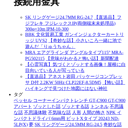
接続用金具
SK リングゲージ24.7MM RG-24.7
【直送品】フ
ジフレキ フジレックスIP(両側端末未処理品)
300φ×10m IPM-10-300
BBK 文化貿易工業 ガンインジェクターカートリ
ッジ UVS2
【奇妙な話】小さいころ一緒に池で
遊んだ「りゅうちゃん」
MRA エアグラインダ アングルタイプ115° MRA-
PG502115
【意味がわかると怖い話】新聞配達
【心霊写真】気づくとゾッとする画像！屋根に白
目向いている人が写っている
【直送品】アネスト岩田 パッケージコンプレッ
サ D付 2.2KW 50Hz CLP22EF-8.5DM5
【怖い話】
ハイキングで見つけた地図にはない神社
タグ
ベッセル コーナーインパクトレンチ GT‐C900 GT-C900
アパート
ゾッとした話
ゾッとする話
トンネル
不思議
な話
不思議体験
不気味な話
人形
人間の怖さ
NPK イ
ンパクトドライバ 6mm用 ビットXタイプ 20243 ND-
5LP(X)
夢
SK リングゲージ24.5MM RG-24.5
奇妙な話