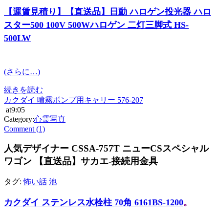
【運賃見積り】【直送品】日動 ハロゲン投光器 ハロ
スター500 100V 500Wハロゲン 二灯三脚式 HS-
500LW
(さらに…)
続きを読む
カクダイ 噴霧ポンプ用キャリー 576-207
at9:05
Category:
心霊写真
Comment (1)
人気デザイナー CSSA-757T ニューCSスペシャル
ワゴン 【直送品】サカエ-接続用金具
タグ:
怖い話
池
カクダイ ステンレス水栓柱 70角 6161BS-1200
。