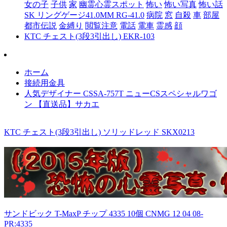
女の子
子供
家
幽霊
心霊スポット
怖い
怖い写真
怖い話
SK リングゲージ41.0MM RG-41.0
病院
窓
自殺
車
部屋
都市伝説
金縛り
閲覧注意
電話
電車
霊感
顔
KTC チェスト(3段3引出し) EKR-103
ホーム
接続用金具
人気デザイナー CSSA-757T ニューCSスペシャルワゴ
ン 【直送品】サカエ
KTC チェスト(3段3引出し) ソリッドレッド SKX0213
サンドビック T-MaxP チップ 4335 10個 CNMG 12 04 08-
PR:4335