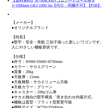
【送料無料】光 (HIKARI) ゴムシートロール巻き
3×1000mm GR3-1000 5m【代引・同梱不可】【P5B】
【メーカー】
●オリジナルブランド
【特長】
●堅牢・安全・美観 三拍子揃った新しいワゴンです。
人にやさしい棚板形状です。
【仕様】
●外寸：W900×D600×H760mm
●カラー：サカエグリーン
●質量：28kg
●天板厚：21mm
●天板種類：サカエリューム天板
●天板カラー：グリーン
●キャスター：100φゴム車
●サカエ独自の堅牢構造「突き合わせ内蔵方式」
●棚板は皿型・フラット型変更可能
●棚板サイズ：W750×D500mm