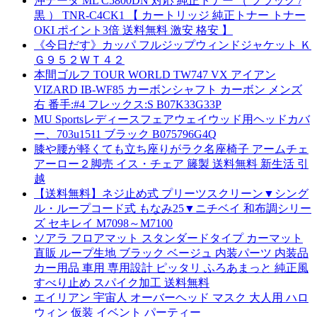
沖データ ML C5800DN 対応 純正トナー （ ブラック /
黒 ） TNR-C4CK1 【 カートリッジ 純正トナー トナー
OKI ポイント3倍 送料無料 激安 格安 】
《今日だす》カッパ フルジップウィンドジャケット Ｋ
Ｇ９５２ＷＴ４２
本間ゴルフ TOUR WORLD TW747 VX アイアン
VIZARD IB-WF85 カーボンシャフト カーボン メンズ
右 番手:#4 フレックス:S B07K33G33P
MU Sportsレディースフェアウェイウッド用ヘッドカバ
ー、703u1511 ブラック B075796G4Q
膝や腰が軽くても立ち座りがラク名座椅子 アームチェ
アーロー２脚売 イス・チェア 籐製 送料無料 新生活 引
越
【送料無料】ネジ止め式 プリーツスクリーン▼シング
ル・ループコード式 もなみ25▼ニチベイ 和布調シリー
ズ セキレイ M7098～M7100
ソアラ フロアマット スタンダードタイプ カーマット
直販 ループ生地 ブラック ベージュ 内装パーツ 内装品
カー用品 車用 専用設計 ピッタリ ふろあまっと 純正風
すべり止め スパイク加工 送料無料
エイリアン 宇宙人 オーバーヘッド マスク 大人用 ハロ
ウィン 仮装 イベント パーティー