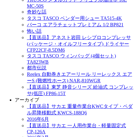
MC-50S
奇妙な話
タスコ TASCO ベンダー用シュー TA515-4K
バーコ エアラチェットプレミアム 1/2 BP821
怖い話
【直送品】アネスト岩田 レシプロコンプレッサ
(パッケージ・オイルフリータイプ) ドライヤー
CFP22CF-8.5DM6
タスコ TASCO ウィンバッグ (4個セット)
TA823WB
都市伝説
Reelex 自動巻きエアーリール リーレックス エア
ーS (難燃性ホース) NAR-810WGR
【直送品】東芝 静音シリーズ 給油式 コンプレッ
サ(低圧) FP86-15T
アーカイブ
【直送品】サカエ 重量作業台KWCタイプ・ペダ
ル昇降移動式 KWCS-188Q6
2016年6月
【直送品】サカエ 一人用作業台・軽量固定式
CP-126A