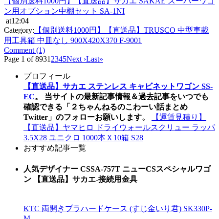
【個別送料1000円】【直送品】サカエ SAKAE スーパーワゴ
ン用オプション中棚セット SA-1NI
at12:04
Category:
【個別送料1000円】【直送品】TRUSCO 中型車載
用工具箱 中皿なし 900X420X370 F-9001
Comment (1)
Page 1 of 893
1
2
3
4
5
Next ›
Last»
プロフィール
【直送品】サカエ ステンレス キャビネットワゴン SS-
EC
。
当サイトの最新記事情報＆過去記事をいつでも
確認できる「２ちゃんねるのこわーい話まとめ
Twitter」のフォローお願いします。
【運賃見積り】
【直送品】ヤマヒロ ドライウォールスクリュー ラッパ
3.5X28 ユニクロ 1000本Ｘ10箱 S28
おすすめ記事一覧
人気デザイナー CSSA-757T ニューCSスペシャルワゴ
ン 【直送品】サカエ-接続用金具
KTC 両開きプラハードケース (すじ金いり君) SK330P-
M