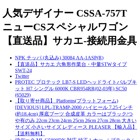
人気デザイナー CSSA-757T
ニューCSスペシャルワゴン
【直送品】サカエ-接続用金具
NPK チッパ (丸込み) 30084 AA-1ASP(R)
【直送品】サカエ 六角形作業台・中量STWタイプ
SWT-24
Twitter
PROTEC プロテック LB7-S LEDヘッドライトバルブキ
ット H7 シングル 6000K CBR954RR(02-03年) SC50
(65029)
【取り寄せ商品】 Platforms(プラットフォーム)
[DEVIOUS] LPL-TRAMP-2000 ハイヒール 7.25インチ
(約18.4cm) 厚底ブーツ 合成皮革 カラーはブラック/つ
や有のみ 22cm 23cm 24cm 25cm 26cm 27cm 28cm 大きい
サイズ 小さいサイズ レディース PLEASER 【輸入品】
【送料無料】