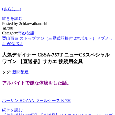
(さらに…)
続きを読む
Posted by 2chkowaihanashi
at7:00
Category:
奇妙な話
栗山百造 ストップフジ（三晃式羽根付 2本ボルト）ドブメッ
キ 60個 K-1
人気デザイナー CSSA-757T ニューCSスペシャル
ワゴン 【直送品】サカエ-接続用金具
タグ:
新聞配達
アルバイトで嫌な体験をした話。
ホーザン HOZAN ツールケース B-730
続きを読む