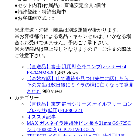
●セット内容(付属品)：直進安定金具2個付
●特許登録：特許出願中
●お客様組立式：○
※北海道・沖縄・離島は別途運賃が掛かります。
※お客様都合による返品・キャンセルは、いかなる場
合もお受けできません。予めご了承下さい。
※大型商品は車上渡しとなりますので、ご注文の際は
ご注意下さい。
【直送品】富士 汎用型空冷コンプレッサー0.4
FS-04NMS-6
1,463 views
【奇妙な話】山で遺跡を見つけ先生に話したら、
その先生は数日後にミイラの様に亡くなって発見
された
980 views
カテゴリー
【直送品】東芝 静音シリーズ オイルフリー コン
プレッサ(低圧) FLP86-22T
オススメ記事
MAX ガスネイラ用超硬ピン 長さ21mm GS-725C
シリ(1000本入) CP-721W0-G2-A
TRUSCO メタルカット ソリュブル油性型 18L