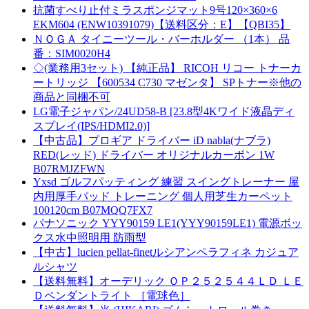
抗菌すべり止付ミラスポンジマット9号120×360×6
EKM604 (ENW10391079)【送料区分：E】【QBI35】
ＮＯＧＡ タイニーツール・バーホルダー （1本） 品
番：SIM0020H4
◇(業務用3セット) 【純正品】 RICOH リコー トナーカ
ートリッジ 【600534 C730 マゼンタ】 SPトナー※他の
商品と同梱不可
LG電子ジャパン/24UD58-B [23.8型4Kワイド液晶ディ
スプレイ(IPS/HDMI2.0)]
【中古品】プロギア ドライバー iD nabla(ナブラ)
RED(レッド) ドライバー オリジナルカーボン 1W
B07RMJZFWN
Yxsd ゴルフパッティング 練習 スイングトレーナー 屋
内用厚手パッド トレーニング 個人用芝生カーペット
100120cm B07MQQ7FX7
パナソニック YYY90159 LE1(YYY90159LE1) 電源ボッ
クス水中照明用 防雨型
【中古】lucien pellat-finetルシアンペラフィネ カジュア
ルシャツ
【送料無料】オーデリック ＯＰ２５２５４４ＬＤ ＬＥ
Ｄペンダントライト ［電球色］