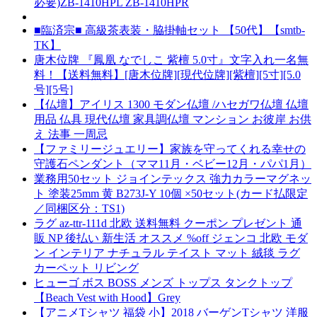
必要)ZB-1410HPL ZB-1410HPR
■臨済宗■ 高級茶表装・脇掛軸セット 【50代】【smtb-
TK】
唐木位牌 『鳳凰 なでしこ 紫檀 5.0寸』文字入れ一名無
料！【送料無料】[唐木位牌][現代位牌][紫檀][5寸][5.0
号][5号]
【仏壇】アイリス 1300 モダン仏壇 /ハセガワ仏壇 仏壇
用品 仏具 現代仏壇 家具調仏壇 マンション お彼岸 お供
え 法事 一周忌
【ファミリージュエリー】家族を守ってくれる幸せの
守護石ペンダント（ママ11月・ベビー12月・パパ1月）
業務用50セット ジョインテックス 強力カラーマグネッ
ト 塗装25mm 黄 B273J-Y 10個 ×50セット(カード払限定
／同梱区分：TS1)
ラグ az-ttr-111d 北欧 送料無料 クーポン プレゼント 通
販 NP 後払い 新生活 オススメ %off ジェンコ 北欧 モダ
ン インテリア ナチュラル テイスト マット 絨毯 ラグ
カーペット リビング
ヒューゴ ボス BOSS メンズ トップス タンクトップ
【Beach Vest with Hood】Grey
【アニメTシャツ 福袋 小】2018 バーゲンTシャツ 洋服