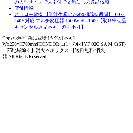
の大型サイズで大引付で文句なしの逸品仏壇
店舗情報
スワロー電機 【受注生産のため納期約2週間】100～
240V対応 マルチ変圧器 1500W SU-1500【取り寄せ品
キャンセル返品不可、割引不可】
Copyright(c) 新品登場 [※代引不可]
Wφ250×H700mm[CONDOR(コンドル)] YF-02C-SA M-C(ST)
一部地域除く】消火器ボックス 【送料無料-消火
器 All Rights Reserved.