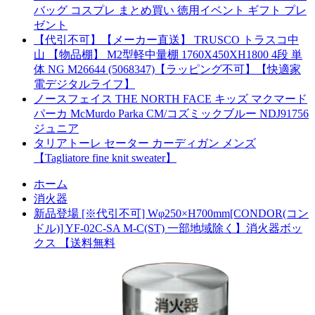
バッグ コスプレ まとめ買い 徳用イベント ギフト プレ
ゼント
【代引不可】【メーカー直送】 TRUSCO トラスコ中
山 【物品棚】 M2型軽中量棚 1760X450XH1800 4段 単
体 NG M26644 (5068347)【ラッピング不可】【快適家
電デジタルライフ】
ノースフェイス THE NORTH FACE キッズ マクマード
パーカ McMurdo Parka CM/コズミックブルー NDJ91756
ジュニア
タリアトーレ セーター カーディガン メンズ
【Tagliatore fine knit sweater】
ホーム
消火器
新品登場 [※代引不可] Wφ250×H700mm[CONDOR(コン
ドル)] YF-02C-SA M-C(ST) 一部地域除く】消火器ボッ
クス 【送料無料