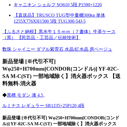
キャニオン シェルフ SO610 5段 P1590×1220
【直送品】TRUSCO TUG型中量棚300kg 単体
1255X776XH1500 5段 TUG300-54J-5
【ふるさと納税】黒水牛１５ｍｍ（７書体）牛革ケース
（黒） 【民芸品・工芸品／伝統技術】
数珠 シャイニー ダブル紫雲石 水晶/紅水晶 房ベージュ
新品登場 [※代引不可]
Wφ250×H700mm[CONDOR(コンドル)] YF-02C-
SA M-C(ST) 一部地域除く】消火器ボックス 【送
料無料-消火器
◆
黒檀 モダン 漆 4.5
。
ルミナス レギュラー SR1235×25P120 4段
新品登場 [※代引不可] Wφ250×H700mm[CONDOR(コンド
ル)] YF-02C-SA M-C(ST) 一部地域除く】消火器ボックス