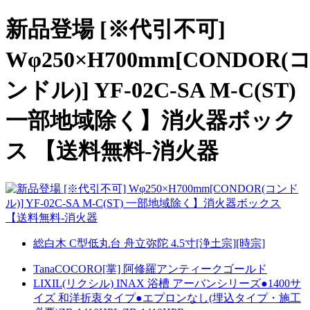
新品登場 [※代引不可]
Wφ250×H700mm[CONDOR(
ンドル)] YF-02C-SA M-C(ST)
一部地域除く】消火器ボック
ス 【送料無料-消火器
総白木 C型低丸台 舟立弥陀 4.5寸[浄土宗][時宗]
TanaCOCORO[掌] 阿修羅アンティークゴールド
LIXIL(リクシル) INAX 浴槽 アーバンシリーズ●1400サ
イズ 和洋折衷タイプ●エプロンなし(埋込タイプ・施工