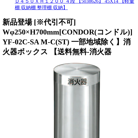
Ｄ４５０ＸＨ１２００ ４段 【5038626】 45X14 【軽量
棚 収納棚 整理棚 収納】
新品登場 [※代引不可]
Wφ250×H700mm[CONDOR(コンドル)]
YF-02C-SA M-C(ST) 一部地域除く】消
火器ボックス 【送料無料-消火器