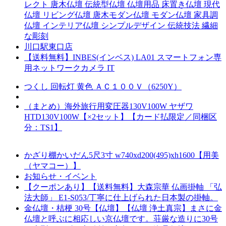
レクト 唐木仏壇 伝統型仏壇 仏壇用品 床置き仏壇 現代
仏壇 リビング仏壇 唐木モダン仏壇 モダン仏壇 家具調
仏壇 インテリア仏壇 シンプルデザイン 伝統技法 繊細
な彫刻
川口駅東口店
【送料無料】INBES(インベス) LA01 スマートフォン専
用ネットワークカメラ IT
つくし 回転灯 黄色 ＡＣ１００Ｖ（6250Y）
（まとめ）海外旅行用変圧器130V100W ヤザワ
HTD130V100W【×2セット】【カード払限定／同梱区
分：TS1】
かざり棚かいだん5尺3寸 w740xd200(495)xh1600【用美
（ヤマコー）】
お知らせ・イベント
【クーポンあり】【送料無料】大森宗華 仏画掛軸 「弘
法大師」 E1-S053/丁寧に仕上げられた日本製の掛軸。
金仏壇・桔梗 30号【仏壇】【仏壇 浄土真宗】まさに金
仏壇と呼ぶに相応しい京仏壇です。荘厳な造りに30号