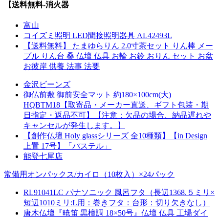
【送料無料-消火器
富山
コイズミ照明 LED間接照明器具 AL42493L
【送料無料】 たまゆらりん 2.0寸茶セット りん棒 メー
プル りん台 桑 仏壇 仏具 お輪 お鈴 おりん セット お盆
お彼岸 供養 法事 法要
金沢ビーンズ
御仏前敷 御前安全マット 約180×100cm(大)
HQBTM18【取寄品・メーカー直送、ギフト包装・期
日指定・返品不可】【注意：欠品の場合、納品遅れや
キャンセルが発生します。】
【創作仏壇 Holy glassシリーズ 全10種類】【in Design
上置 17号】「パステル」
能登七尾店
常備用オンパックス/カイロ（10枚入）×24パック
RL91041LC パナソニック 風呂フタ（長辺1368.５ミリ×
短辺1010ミリ:L用：巻きフタ：台形：切り欠きなし）
唐木仏壇『暁笛 黒檀調 18×50号』仏壇 仏具 工場ダイ