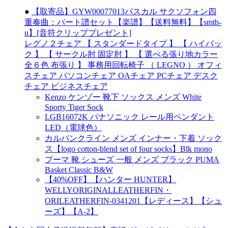
●
【取寄品】GYW00077013パスカル サクソフォン四
重奏曲：パート譜セット【楽譜】【送料無料】【smtb-
u】[音符クリッププレゼント]
レグノ２チェア 【 スタンダードタイプ 】 【 ハイバッ
ク 】 【 サークル肘 固定肘 】 【 選べる張り地カラー
全６色 布張り 】 事務用回転椅子 （ LEGNO ） オフィ
スチェア パソコンチェア OAチェア PCチェア デスク
チェア ビジネスチェア
Kenzo ケンゾー 靴下 ソックス メンズ White
Sporty Tiger Sock
LGB16072K パナソニック レール用ペンダント
LED（電球色）
カルバンクライン メンズ インナー・下着 ソック
ス【logo cotton-blend set of four socks】Blk mono
プーマ 靴 シューズ 一般 メンズ ブラック PUMA
Basket Classic B&W
【40%OFF】【ハンター HUNTER】
WELLYORIGINALLEATHERFIN・
ORILEATHERFIN-0341201【レディース】【シュ
ーズ】【A-2】