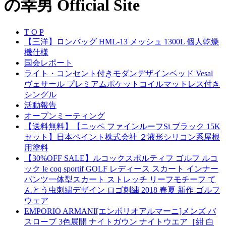
T O P
【三洋】ロンバッグ HML-13 メッシュ 1300L 個人乾燥
機仕様
国会レポート
ライト・コンセント付きモダンデザインベッド Vesal
ヴェサール プレミアムポケットコイルマットレス付き
シングル
活動報告
オープンミーティング
【送料無料】【ニッペ ファインルーフSi ブラック 15K
セット】日本ペイント株式会社 ２液形シリコン系屋根
用塗料
【30%OFF SALE】ルコックスポルティフ ゴルフ ルコ
ック le coq sportif GOLF レディース スカート インナー
パンツ一体型スカート ストレッチ リーフモチーフ て
んとう虫刺繍デザイン ロゴ刺繍 2018 春夏 新作 ゴルフ
ウェア
EMPORIO ARMANI[エンポリオアルマーニ]メンズ バ
スローブ 3色展開 ナイトガウン ナイトウエア［紺 白