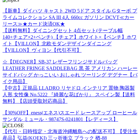
【新車】ダイハツ キャスト 2WD 5ドア スタイル Gターボ プ
ライムコレクション SA III 4人 660cc ガソリン DCVT≪カー
リース≫★カード決済OK★
【送料無料】ダイニングセット 4点セット(テーブル幅
140+チェア×2+ベンチ) 【チェア】ホワイト×【ベンチ】ホワ
イト【VILLON】北欧モダンデザインダイニング
【VILLON】ヴィヨン【代引不可】
☆【DEGNER】SB-37 レザーフリンジサドルバッグ
LEATHER FRINGE SADDLEBAG 黒 茶 アメリカン ハーレー
サイドバッグ かっこいい おしゃれ ツーリング デグナー【バ
イク用品】
【中古】正規品 LLADRO リヤドロ インテリア 置物 陶器製
人形 女性像 No.5222 『綺麗な花ばかり』 スペイン製【送料
無料】【店頭受取対応商品】
【30%OFF】eness(エネス)スエード レースアップ ローヒール
サンダル ミュール・98747S-0241801【レディース】
【代引・日時指定・北海道沖縄離島への配送不可】【受注生
産品】弘益(KOEKI) 三ッ折衝立 ブラック 楢-88