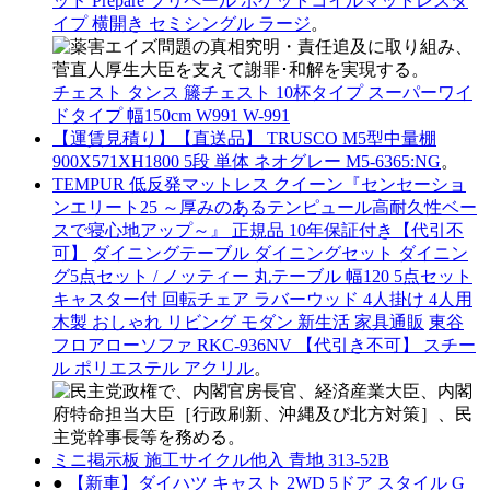
ッド Prepare プリペール ポケットコイルマットレスタ
イプ 横開き セミシングル ラージ
。
チェスト タンス 籐チェスト 10杯タイプ スーパーワイ
ドタイプ 幅150cm W991 W-991
【運賃見積り】【直送品】 TRUSCO M5型中量棚
900X571XH1800 5段 単体 ネオグレー M5-6365:NG
。
TEMPUR 低反発マットレス クイーン『センセーショ
ンエリート25 ～厚みのあるテンピュール高耐久性ベー
スで寝心地アップ～』 正規品 10年保証付き【代引不
可】
ダイニングテーブル ダイニングセット ダイニン
グ5点セット / ノッティー 丸テーブル 幅120 5点セット
キャスター付 回転チェア ラバーウッド 4人掛け 4人用
木製 おしゃれ リビング モダン 新生活 家具通販
東谷
フロアローソファ RKC-936NV 【代引き不可】 スチー
ル ポリエステル アクリル
。
ミニ掲示板 施工サイクル他入 青地 313-52B
●
【新車】ダイハツ キャスト 2WD 5ドア スタイル G