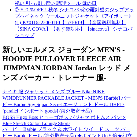
祝い 引っ越し祝い 調理ツール 母の日
◎５０％OFF！秋冬 シナコバ 碇や羅針盤のジップアッ
プハイネック ウールニットジャケット《アイボリー》
(L)JK*0116222060110【17/10/19】【全国送料無料】
【SINA COVA】【あす楽対応】【sinacova】 シナコバ
ショップ
新しいエルメス ジョーダン MEN'S -
HOODIE PULLOVER FLEECE AIR
JUMPMAN JORDAN Jordan レッド メ
ンズ パーカー・トレーナー 服-
ナイキ 服 ジャケット メンズ ブルー Nike NIKE
WINDRUNNER PACKABLE JACKET - MEN'S
[Barbie] バー
ビー Barbie Spy Squad Secret エージェント ドール DHF17
[parallel インポート goods] (海外取寄せ品)
BOSS Hugo Boss ヒューゴボス パジャマ ボトムス パンツ
Blue Stretch Cotton Lounge Shorts
バービー Barbie ブラック & ホワイト ツイード スーツ バー
ビー Barbie ドール (海外取寄せ品)
★ポイントUp５倍★組立