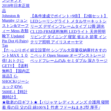
ンシャフト
2018年日本正規
品
Johnston &
【条件達成でポイント+9倍】【2個セット】
Murphy ジョン
LEDシーリングライト メタルサーキットシ
ストン&マーフ
リーズ デザインフレームタイプ 12畳 調光
ィー Mens 衣類
CL12D-FRM送料無料 LEDライト 天井照明
靴下 Updated
リビング ダイニング 寝室 省エネ 節電 イン
Pin Dot (6 Pairs)
テリア照明 アイリスオーヤマ
Tan
【たっぷりポイ
組立設置付 シンプル大容量収納庫付きすの
ントMAX １０
こベッド Open Storage オープンストレージ
倍! おトクに
ベッドフレームのみ セミダブル 深さラージ
GET!!】【送料
無料】【国内正
規品】G-
SHOCK(ジーシ
ョック)DW-
5600E-1【時計
腕時計】
★敬老の日ギフト★【パジャマ レディス メンズ 介護用 寝間
着 母の日 父の日 綿100％】竹虎 フドーねまき2型 厚手 /