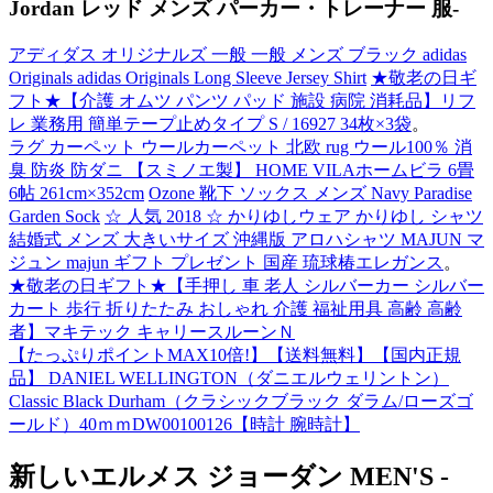
Jordan レッド メンズ パーカー・トレーナー 服-
アディダス オリジナルズ 一般 一般 メンズ ブラック adidas
Originals adidas Originals Long Sleeve Jersey Shirt
★敬老の日ギ
フト★【介護 オムツ パンツ パッド 施設 病院 消耗品】リフ
レ 業務用 簡単テープ止めタイプ S / 16927 34枚×3袋
。
ラグ カーペット ウールカーペット 北欧 rug ウール100％ 消
臭 防炎 防ダニ 【スミノエ製】 HOME VILAホームビラ 6畳
6帖 261cm×352cm
Ozone 靴下 ソックス メンズ Navy Paradise
Garden Sock
☆ 人気 2018 ☆ かりゆしウェア かりゆし シャツ
結婚式 メンズ 大きいサイズ 沖縄版 アロハシャツ MAJUN マ
ジュン majun ギフト プレゼント 国産 琉球椿エレガンス
。
★敬老の日ギフト★【手押し 車 老人 シルバーカー シルバー
カート 歩行 折りたたみ おしゃれ 介護 福祉用具 高齢 高齢
者】マキテック キャリースルーンＮ
【たっぷりポイントMAX10倍!】【送料無料】【国内正規
品】 DANIEL WELLINGTON（ダニエルウェリントン）
Classic Black Durham（クラシックブラック ダラム/ローズゴ
ールド）40ｍｍDW00100126【時計 腕時計】
新しいエルメス ジョーダン MEN'S -