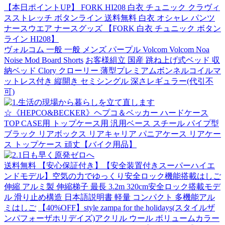
【本日ポイントUP】 FORK HI208 白衣 チュニック クラヴィ
スストレッチ ボタンライン 送料無料 白衣 オシャレ パンツ
ナースウエア ナースグッズ 【FORK 白衣 チュニック ボタン
ライン HI208】
ヴォルコム 一般 一般 メンズ パープル Volcom Volcom Noa
Noise Mod Board Shorts
お客様組立 国産 跳ね上げ式ベッド 収
納ベッド Clory クローリー 薄型プレミアムボンネルコイルマ
ットレス付き 縦開き セミシングル 深さレギュラー(代引不
可)
☆《HEPCO&BECKER》ヘプコ＆ベッカー ハードケース
TOP CASE用 トップケース用 汎用ベース スチール パイプ型
ブラック リアボックス リアキャリア パニアケース リアケー
ス トップケース 頑丈【バイク用品】
送料無料 【安心保証付き】【安全装置付きスーパーハイエ
ンドモデル】空気の力でゆっくり安全ロック機能搭載はしご
伸縮 アルミ製 伸縮梯子 最長 3.2m 320cm安全ロック搭載モデ
ル 滑り止め構造 日本語説明書 軽量 コンパクト 多機能アル
ミはしご
【40%OFF】style zampa for the holidays(スタイルザ
ンパフォーザホリデイズ)アクリル ウール ボリュームカラー