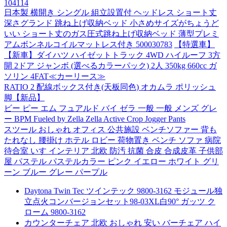
104114
日本製 横開き シングル 組立設置付 ヘッドレス ショート丈
深さグランド 跳ね上げ収納ベッド 小さめサイズがちょうど
いい ショート丈のガス圧式跳ね上げ収納ベッド 薄型プレミ
アムボンネルコイルマットレス付き 500030783
【特選車】
【新車】ダイハツ ハイゼットトラック 4WD ハイルーフ 3方
開 2ドア ジャンボ (選べるカラーパック) 2人 350kg 660cc ガ
ソリン 4FAT≪カーリース≫
RATIO 2 配線ボックス付き(天板同色) オカムラ ポリッシュ
脚【新品】
ビー ピー エム フュアルド バイ ゼラ 一般 一般 メンズ グレ
ー BPM Fueled by Zella Zella Active Crop Jogger Pants
スツール おしゃれ オフィス 公共施設 ベンチソファー 背も
たれなし 腰掛け ホテル ロビー 荷物置き ベンチ ソファ 病院
待合室 いす インテリア 北欧 防汚 抗菌 合皮 合成皮革 子供部
屋 パステル パステルカラー ピンク イエロー ホワイト グリ
ーン ブルー グレー パープル
Daytona Twin Tec ツインテック 9800-3162 モジュール独
立点火コンバージョンセット98-03XL白90° ガッツ ク
ローム 9800-3162
カウンターチェア 北欧 おしゃれ 安い バーチェア ハイ