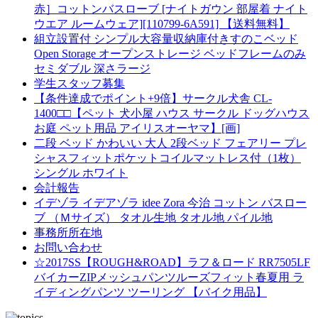
赤］コットンバスローブ [ナイトガウン 部屋着 ナイト
ウエア ルームウェア][110799-6A591] 【送料無料】
組立設置付 シンプル大容量収納庫付きすのこベッド
Open Storage オープンストレージ ベッドフレームのみ
セミダブル 深さラージ
学生スタッフ募集
【条件達成でポイント+9倍】サークル犬舎 CL-
1400□□【ペット 犬小屋 ハウス サークル ドッグハウス
お庭 ペット用品 アイリスオーヤマ】[画]
二段 ベッド かわいい 大人 2段ベッド フェアリー プレ
シャスフィットポケットコイルマットレス付（1枚）
シングル ホワイト
会計報告
イデゾラ イデアゾラ idee Zora 今治 コットン バスロー
ブ （Ｍサイズ） タオル生地 タオル地 パイル地
事務所所在地
お問い合わせ
☆2017SS【ROUGH&ROAD】ラフ＆ロード RR7505LF
バイカーZIPメッシュパンツルーズフィット春夏用 ラ
イディングパンツ ツーリング 【バイク用品】