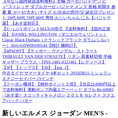
【今なら国内発送送料無料】究極 ガーゼパジャマ“ノビ
ィ”ストレッチ ダブルガーゼ パジャマ メンズ 長袖 前開き 春
夏 夏 ガーゼ/大きいサイズ も/社会の窓付/父 誕生日プレゼン
ト 50代 60代 70代 80代 男性 おじいちゃん にも【パジャマ
屋】【あす楽対応】
【たっぷりポイントMAX10倍!】【送料無料】【国内正規
品】 DANIEL WELLINGTON（ダニエルウェリントン）
Classic Black Durham（クラシックブラック ダラム/シルバ
ー）36ｍｍDW00100144【時計 腕時計】
【40%OFF】【ティボー・ヴァンデル・ストラート
THIBAULT VAN DER STRAETE】リネン 異素材切替 半袖
ギャザー ブラウス・TPSS-1401-0321401【レディース】
【JP】【トップス】【30】【last_1】
中古タイヤ サマータイヤ 4本セット 205/65R15 ミシュラン
エナジーセイバー 15インチ
【クーポン獲得】【例外ポイント２倍】【当店は4980円以上
で送料無料】電動ポンプ内蔵エアーベッド ダブル Be-60083
《あす楽》スコッティキャメロン ２０１８ セレクト スクエ
アバック パター
新しいエルメス ジョーダン MEN'S -