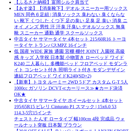
【ふるさと納税】富岡シルク肩当て
【あす楽】【消臭靴下】デオル スニーカー用ソックス
MEN 同色６足組 | 消臭ソックス 臭わない 臭くならな
い 靴下 くつした くつ下 足の臭い 足臭 足 臭い 消臭 ニ
オイ メンズ 男性 汗 汗臭 汗臭い デオルソックス 無臭
靴 スニーカー 通勤 通学 スクールソックス
中古タイヤ サマータイヤ 4本セット 215/60R16 トーヨ
ータイヤ トランパスMPZ 16インチ
低 国産 WIDE 家族 通園 宮棚 棚付 JOINT 入園祝 高級
感 キッズ 入学祝 日本製 小物置き ローベッド ワイド
K240 二人暮らし 多機能ベッド フロアベッド モダンラ
イト コンセント付き 照明ライト付き モダンデザイン
連結フロアベッド ワイドK240(SD×2)
【新車】トヨタ ルーミー 2WD 5ドア カスタム G-T 5人
1000cc ガソリン DCVT≪カーリース≫★カード決済
OK★
中古タイヤ サマータイヤ ホイールセット 4本セット
195/65R15 ピレリ Cinturato P1 スマック | 15x6.0 53
114.3-5穴15インチ
チェスト たんす ロータイプ 幅100cm 4段 完成品 ウォ
ールナット突板 日本製 ブラウン