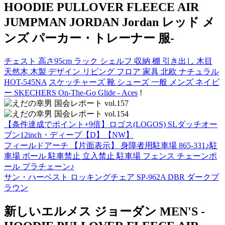
HOODIE PULLOVER FLEECE AIR
JUMPMAN JORDAN Jordan レッド メ
ンズ パーカー・トレーナー 服-
チェスト 高さ95cm ラック シェルフ 収納 棚 引き出し 木目
天然木 木製 デザイン リビング フロア 家具 北欧 ナチュラル
HOT-545NA
スケッチャーズ 靴 シューズ 一般 メンズ ネイビ
ー SKECHERS On-The-Go Glide - Aces
!
【条件達成でポイント+9倍】ロゴス(LOGOS) SLダッチオー
ブン12inch・ディープ【D】【NW】
フィールドアーチ 【片面表示】 身障者用駐車場 865-331♪駐
車場 ポール 駐車禁止 立入禁止 駐車場 フェンス チェーンポ
ール プラチェーン♪
サン・ハーベスト ロッキングチェア SP-962A DBR ダークブ
ラウン
新しいエルメス ジョーダン MEN'S -