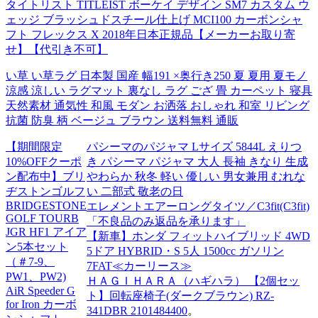
タイトリスト TITLEIST ボーケイ デザイン SM7 カスタム ウ
ェッジ ブラッシュドスチール仕上げ MCI100 カーボンシャ
フト フレックス X 2018年日本正規品【メーカーお取り寄
せ】【代引き不可】
い草 い草ラグ 日本製 国産 幅191 ×奥行き250 夏 夏用 夏モノ
涼感 涼しい ラグマット 裏なし ラグ ござ 畳 カーペット 寝具
天然素材 通気性 和風 モダン お洒落 おしゃれ 和室 リビング
抗菌 防臭 柄 ベージュ ブラウン 送料無料 通販
【期間限定
パシーマのパジャマ Lサイズ 5844L えりつ
10%OFFクーポ
き パシーマ パジャマ 大人 長袖 きなり 生成
ン配布中】ブリ
やわらか 秋冬 軽い 優しい 男女兼用 むれな
ヂストンゴルフ
い 二部式 敬老の日
BRIDGESTONE
エレメントエアーロングタイツ／C3fit(C3fit)
GOLF TOURB
「不良品のみ返品を承ります」
JGR HF1 アイア
【新車】ホンダ フィットハイブリッド 4WD
ン5本セット
5ドア HYBRID・S 5人 1500cc ガソリン
（＃7-9、
7FAT≪カーリース≫
PW1、PW2)
ＨＡＧＩＨＡＲＡ（ハギハラ） 【2個セッ
AiR Speeder G
ト】回転座椅子(ダークブラウン) RZ-
for Iron カーボ
341DBR 2101484400
。