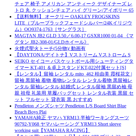
チェア 椅子 アメリカン アンティーク デザイナーズ レ
トロ 丸 クッションチェア ハイ グリーン/アイボリー 65
【送料無料】 オークリー OAKLEY FROGSKINS
LITE（ブルーブラックフェードシルバー/24Kイリジウ
ム）OO9374-1763［サングラス］
MAGTAN JB2 GLD 3.50／6.00-17 GSXR1000 01-04 《マ
グタン JB2-308-01/GLDホイール》
火煙式聖火トーチ(5分物)/ 動画有
【DAYTONA/デイトナ】Vストリーム Vストローム S
SEIKO セイコー バスケットボール用シューティングタ
イマー KT-401 ＆卓上スタンドKT-022付属セット[S]
【レンタル】留袖 レンタル mito_462 桂由美 霞桜花文 |
留袖 黒留袖 着物 着物レンタル レンタル着物 黒留袖レ
ンタル 留袖レンタル 結婚式 レンタル留袖 黒留め袖 母
親 祖母 礼装用 草履バッグセット レンタル衣装 黒留 セ
ット フルセット 貸衣装 黒 おすすめ
Pendleton メンズシャツ Pendleton L/S Board Shirt Blue
Beach Boys Plai
YAMAHA純正 ヤマハ YRM13 半袖ワーキングスーツ
90792-Y068 ヤマハレーシング YRM13 Short sleeve
working suit【YAMAHA RACING】