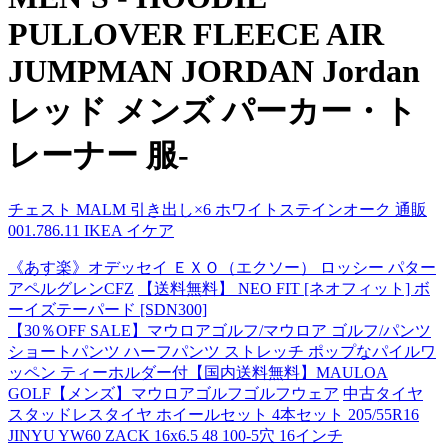
PULLOVER FLEECE AIR
JUMPMAN JORDAN Jordan
レッド メンズ パーカー・ト
レーナー 服-
チェスト MALM 引き出し×6 ホワイトステインオーク 通販
001.786.11 IKEA イケア
《あす楽》オデッセイ ＥＸＯ（エクソー） ロッシー パター
アペルグレンCFZ
【送料無料】 NEO FIT [ネオフィット] ボ
ーイズテーパード [SDN300]
【30％OFF SALE】マウロアゴルフ/マウロア ゴルフ/パンツ
ショートパンツ ハーフパンツ ストレッチ ポップなパイルワ
ッペン ティーホルダー付【国内送料無料】MAULOA
GOLF【メンズ】マウロアゴルフゴルフウェア
中古タイヤ
スタッドレスタイヤ ホイールセット 4本セット 205/55R16
JINYU YW60 ZACK 16x6.5 48 100-5穴 16インチ