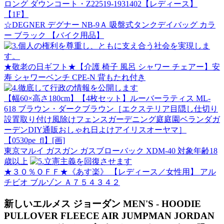
ロング ダウンコート・Z22519-1931402【レディース】
【1F】
☆DEGNER デグナー NB-9Ａ 吸盤式タンクデイバッグ カラ
ー ブラック 【バイク用品】
★敬老の日ギフト★【介護 椅子 風呂 シャワー チェアー】安
寿 シャワーベンチ CPE-N 背もたれ付き
【幅60×高さ180cm】【4枚セット】ルーバーラティス ML-
618 ブラウン・ダークブラウン［エクステリア目隠し仕切り
設置取り付け風除けフェンスガーデニング庭庭園ベランダガ
ーデンDIY通販おしゃれ日よけアイリスオーヤマ］
【0530pe_fl】[画]
東京マルイ ガスガン ガスブローバック XDM-40 対象年齢18
歳以上
★３０％ＯＦＦ★《あす楽》 【レディース／女性用】 アル
チビオ ブルゾン Ａ７５４３４２
新しいエルメス ジョーダン MEN'S - HOODIE
PULLOVER FLEECE AIR JUMPMAN JORDAN