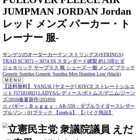
JUMPMAN JORDAN Jordan
レッド メンズ パーカー・ト
レーナー 服-
サンゲツのオーダーカーテン ストリングス(STRINGS)
TRAD SC3071～3074 SS スタンダード縫製 約1.5倍ヒダ
ジェネリック サープラス 靴 シューズ 一般 メンズ ブラック
Generic Surplus Generic Surplus Men Hunting Low (black)
M E N U
【送料無料】 YANUK [ヤヌーク] JOYCE ストレートシルエ
ット [57181002] LADYS/レディース/ボトムス/デニム/ジーン
ズ/2018春夏新作/2018SS
☆ バギー：Ｂｕｇｇｙ：AR-559：ダブルライダースレザー
ブルゾン：01ブラック 【smtb-k】 【バイク用品】