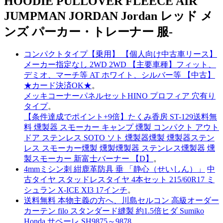
HOODIE PULLOVER FLEECE AIR
JUMPMAN JORDAN Jordan レッド メ
ンズ パーカー・トレーナー 服-
コンパクトタイプ【乗用】 【個人向け中古車リース】
メーカー指定なし 2WD 2WD 【主要車種】フィット、
デミオ、マーチ等 AT ホワイト、シルバー等 【中古】
★カード決済OK★
。
メッキコーナーパネルセットHINO プロフィア 穴有り
タイプ
。
【条件達成でポイント+9倍】たくみ香房 ST-129送料無
料 燻製器 スモーカー キャンプ 燻製 コンパクト アウト
ドア ステンレス SOTO ソト 燻製器燻製 燻製器ステン
レス スモーカー燻製 燻製燻製器 ステンレス燻製器 燻
製スモーカー 新富士バーナー 【D】
。
4mmミシン刺 紺鹿革防具 垂 「静心（せいしん）」
中
古タイヤ スタッドレスタイヤ 4本セット 215/60R17 ミ
シュラン X-ICE XI3 17インチ
。
送料無料 本物主義の方へ、川島セルコン 高級オーダー
カーテン filo スタンダード縫製 約1.5倍ヒダ Sumiko
Honda サペーレ SH9875～9878
。