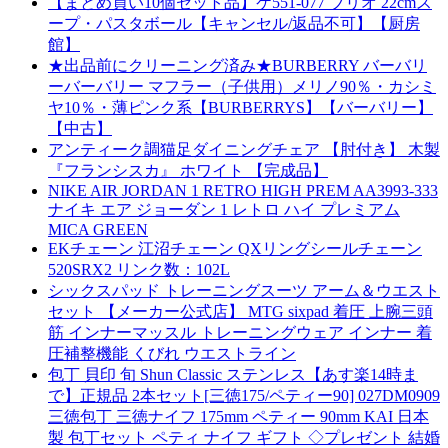
【まとめ買い10個セット品】ケ551-077 ブリオ 22cmス
ープ・パスタボール【キャンセル/返品不可】【厨房
館】
★出品前にクリーニング済み★BURBERRY バーバリ
ーバーバリー マフラー（子供用）メリノ90％・カシミ
ヤ10％・薄ピンク系【BURBERRYS】【バーバリー】
【中古】
アンティーク調猫足ダイニングチェア 【肘付き】 木製
『フランシスカ』 ホワイト 【完成品】
NIKE AIR JORDAN 1 RETRO HIGH PREM AA3993-333
ナイキ エア ジョーダン 1 レトロ ハイ プレミアム
MICA GREEN
EKチェーン 江沼チェーン QXリングシールチェーン
520SRX2 リンク数：102L
シックスパッド トレーニングスーツ アーム＆ウエスト
セット 【メーカー公式店】 MTG sixpad 着圧 上腕三頭
筋 インナーマッスル トレーニングウェア インナー 着
圧補整機能 くびれ ウエストライン
包丁 貝印 旬 Shun Classic ステンレス【あす楽14時ま
で】正規品 2本セット[三徳175/ペティー90] 027DM0909
三徳包丁 三徳ナイフ 175mm ペティー 90mm KAI 日本
製 包丁セット ペティ ナイフ ギフト ◇プレゼント 結婚