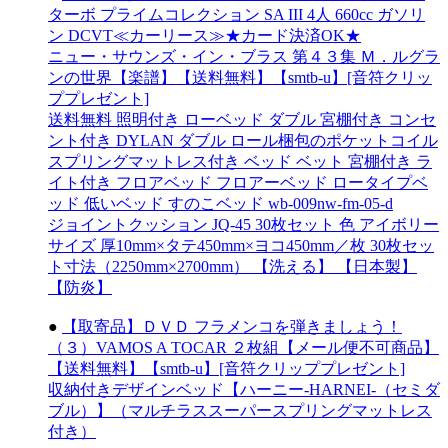
ターボ プライムコレクション SA III 4人 660cc ガソリ
ン DCVT≪カーリース≫★カード決済OK★
ニュー・サウンズ・イン・ブラス 第４３集 Ｍ．ルグラ
ンの世界【楽譜】【送料無料】【smtb-u】[音符クリッ
ププレゼント]
送料無料 照明付き ローベッド ダブル 宮棚付き コンセ
ント付き DYLAN ダブル ロール梱包のポケットコイル
スプリングマットレス付き ベッド ベット 宮棚付き ラ
イト付き フロアベッド フロアーベッド ロータイプベ
ッド 低いベッド すのこベッド wb-009nw-fm-05-d
ジョイントクッション JQ-45 30枚セット 色 アイボリー
サイズ 厚10mm×タテ450mm×ヨコ450mm／枚 30枚セッ
ト寸法（2250mm×2700mm） 【洗える】 【日本製】
【防炎】
●
【取寄品】ＤＶＤ フラメンコを弾きましょう！
（３）VAMOS A TOCAR ２枚組【メール便不可商品】
【送料無料】【smtb-u】[音符クリッププレゼント]
収納付きデザインベッド【ハーニー-HARNEI-（セミダ
ブル）】（マルチラススーパースプリングマットレス
付き）