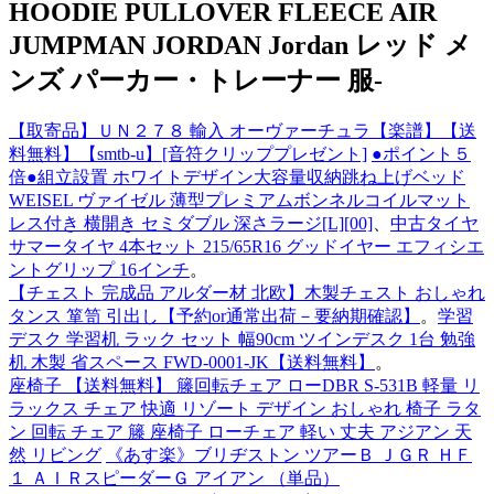
HOODIE PULLOVER FLEECE AIR
JUMPMAN JORDAN Jordan レッド メ
ンズ パーカー・トレーナー 服-
【取寄品】ＵＮ２７８ 輸入 オーヴァーチュラ【楽譜】【送
料無料】【smtb-u】[音符クリッププレゼント]
●ポイント５
倍●組立設置 ホワイトデザイン大容量収納跳ね上げベッド
WEISEL ヴァイゼル 薄型プレミアムボンネルコイルマット
レス付き 横開き セミダブル 深さラージ[L][00]
、
中古タイヤ
サマータイヤ 4本セット 215/65R16 グッドイヤー エフィシエ
ントグリップ 16インチ
。
【チェスト 完成品 アルダー材 北欧】木製チェスト おしゃれ
タンス 箪笥 引出し【予約or通常出荷－要納期確認】
。
学習
デスク 学習机 ラック セット 幅90cm ツインデスク 1台 勉強
机 木製 省スペース FWD-0001-JK【送料無料】
。
座椅子 【送料無料】 籐回転チェア ローDBR S-531B 軽量 リ
ラックス チェア 快適 リゾート デザイン おしゃれ 椅子 ラタ
ン 回転 チェア 籐 座椅子 ローチェア 軽い 丈夫 アジアン 天
然 リビング
《あす楽》ブリヂストン ツアーＢ ＪＧＲ ＨＦ
１ ＡＩＲスピーダーＧ アイアン （単品）