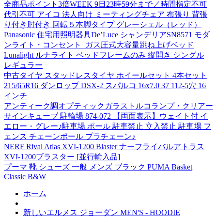
全商品ポイント3倍WEEK 9日23時59分まで／時間指定不可
代引不可 アイコ 法人向け ミーティングチェア 布張り 背張
り付き肘付き 回転５本脚タイプ グレーシェル（レッド）
Panasonic 住宅用照明器具De’Luce シャンデリアSN8571
モダ
ンライト・コンセント_ガス圧式大容量跳ね上げベッド
Lunalight ルナライト ベッドフレームのみ 縦開き シングル
レギュラー
中古タイヤ スタッドレスタイヤ ホイールセット 4本セット
215/65R16 ダンロップ DSX-2 スパルコ 16x7.0 37 112-5穴 16
インチ
アンティーク調オプティックガラストルコランプ・クリアー
サインキューブ 駐輪場 874-072 【両面表示】ウェイト付 イ
エロー・グレー♪駐車場 ポール 駐車禁止 立入禁止 駐車場 フ
ェンス チェーンポール プラチェーン♪
NERF Rival Atlas XVI-1200 Blaster ナーフライバルアトラス
XVI-1200ブラスター [並行輸入品]
プーマ 靴 シューズ 一般 メンズ ブラック PUMA Basket
Classic B&W
ホーム
新しいエルメス ジョーダン MEN'S - HOODIE