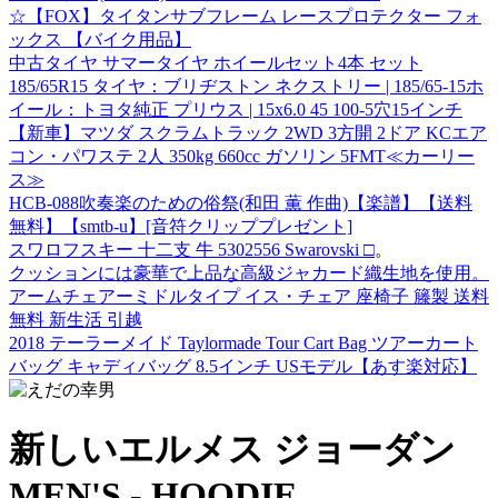
☆【FOX】タイタンサブフレーム レースプロテクター フォ
ックス 【バイク用品】
中古タイヤ サマータイヤ ホイールセット4本 セット
185/65R15 タイヤ：ブリヂストン ネクストリー | 185/65-15ホ
イール：トヨタ純正 プリウス | 15x6.0 45 100-5穴15インチ
【新車】マツダ スクラムトラック 2WD 3方開 2ドア KCエア
コン・パワステ 2人 350kg 660cc ガソリン 5FMT≪カーリー
ス≫
HCB-088吹奏楽のための俗祭(和田 薫 作曲)【楽譜】【送料
無料】【smtb-u】[音符クリッププレゼント]
スワロフスキー 十二支 牛 5302556 Swarovski □
。
クッションには豪華で上品な高級ジャカード織生地を使用。
アームチェアーミドルタイプ イス・チェア 座椅子 籐製 送料
無料 新生活 引越
2018 テーラーメイド Taylormade Tour Cart Bag ツアーカート
バッグ キャディバッグ 8.5インチ USモデル【あす楽対応】
新しいエルメス ジョーダン
MEN'S - HOODIE