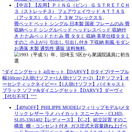
【中古】【左用】ＰＩＮＧ（ピン） Ｇ ＳＴＲＥＴＣＨ
３（ストレッチ３） フェアウェイウッド ＡＴＴＡＳ
（アッタス） Ｇ７－７ ３Ｗ フレックスＳ
。
畳ベッド ベット シングル 日本製 国産 フレームのみ 畳
収納ベッド シングルベッド ヘッドレスベッド 収納付
き たたみベッド たたみ 畳 タタミ 収納 美草仕様タタミ
すのこ 小上がり 引出し 引出し付き 下収納 和風 モダン
お洒落 木製 通気性 通販 送料無料
。
"ダイニングセット 4点セット【DARVY】Dタイプ(テーブル
幅160cm+2人掛けソファ+1人掛けソファ×2) 【2Ｐソファ】オ
ーセンティックネイビー×【1人掛けソファ】バイキャスト
ブラック ソファ&ダイニングセット【DARVY】ダーヴィ
【代引不可】"""
【40%OFF】PHILIPPE MODEL(フィリップモデル)メタ
リック レザー ラメ ハイカット スニーカー・CLHD-
SL05-3361402【レディース】【C-2】
組立設置 すのこ
構造_棚・コンセント付き_ガス圧式大容量跳ね上げベ