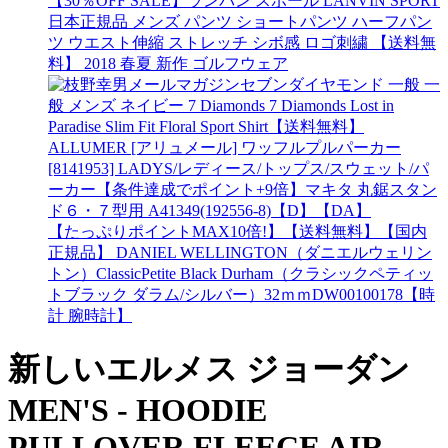
【30％OFF SALE】ランバン スポール LANVIN SPORT
日本正規品 メンズ パンツ ショートパンツ ハーフパン
ツ ウエスト伸縮 ストレッチ シボ感 ロゴ刺繍 【送料無
料】 2018 春夏 新作 ゴルフウェア
セブンダイヤモンド 一般 一
般 メンズ ネイビー 7 Diamonds 7 Diamonds Lost in
Paradise Slim Fit Floral Sport Shirt
【送料無料】
ALLUMER [アリュメール] ワッフルプルパーカー
[8141953] LADYS/レディース/トップス/スウェット/パ
ーカー
【条件達成でポイント+9倍】マキタ 丸鋸スタン
ド６・７型用 A41349(192556-8)【D】【DA】
【たっぷりポイントMAX10倍!】【送料無料】【国内
正規品】 DANIEL WELLINGTON（ダニエルウェリン
トン）ClassicPetite Black Durham（クラシックペティッ
トブラック ダラム/シルバー）32ｍｍDW00100178【時
計 腕時計】
新しいエルメス ジョーダン
MEN'S - HOODIE
PULLOVER FLEECE AIR