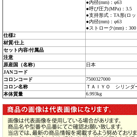
●内径(mm)：φ63
●呼び圧力(MPa)：3.5
●支持形式：TA形(ロ
●内径(mm)：φ63
●ストローク(mm)：300
仕様2
材質/仕上
セット内容/付属品
注意
原産国（名称）
日本
JANコード
7500327000
コロンコード
コロン名称
ＴＡＩＹＯ シリンダ
6.993kg
本体質量