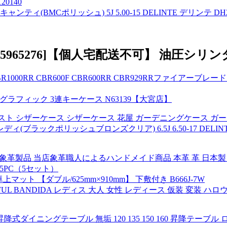
0140
ティ(BMCポリッシュ) 5J 5.00-15 DELINTE デリンテ DH
TR-5965276]【個人宅配送不可】 油圧シリン
000RR CBR600F CBR600RR CBR929RRファイアーブレード
ミエグラフィック 3連キーケース N63139【大宮店】
リスト シザーケース シザーケース 花屋 ガーデニングケース ガ
ブラックポリッシュブロンズクリア) 6.5J 6.50-17 DELINTE
財布 象革製品 当店象革職人によるハンドメイド商品 本革 革 日本製
15PC（5セット）
ット 【ダブル/625mm×910mm】 下敷付き B666J-7W
UL BANDIDA レディス 大人 女性 レディース 仮装 変装 ハ
イニングテーブル 無垢 120 135 150 160 昇降テーブル 