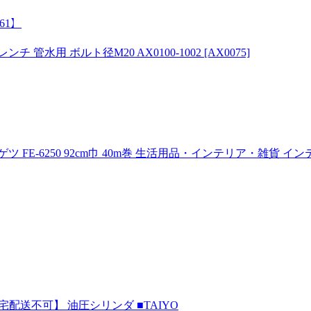
861】
 管水用 ボルト径M20 AX0100-1002 [AX0075]
ツ FE-6250 92cm巾 40m巻 生活用品・インテリア・雑貨
]【個人宅配送不可】 油圧シリンダ ■TAIYO