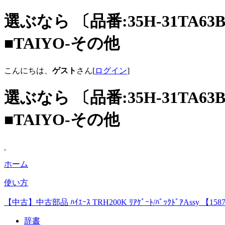
選ぶなら 〔品番:35H-31TA63
■TAIYO-その他
こんにちは、
ゲスト
さん[
ログイン
]
選ぶなら 〔品番:35H-31TA63
■TAIYO-その他
ホーム
使い方
【中古】中古部品 ﾊｲｴｰｽ TRH200K ﾘｱｹﾞｰﾄ/ﾊﾞｯｸﾄﾞｱAssy 【158
辞書