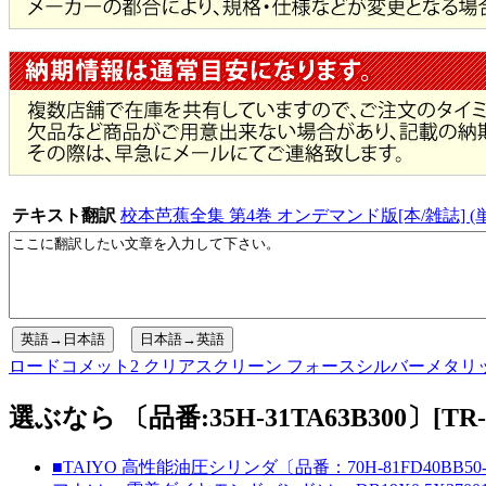
テキスト翻訳
校本芭蕉全集 第4巻 オンデマンド版[本/雑誌] (
ロードコメット2 クリアスクリーン フォースシルバーメタリック（N
選ぶなら 〔品番:35H-31TA63B300〕[
■TAIYO 高性能油圧シリンダ〔品番：70H-81FD40BB50-