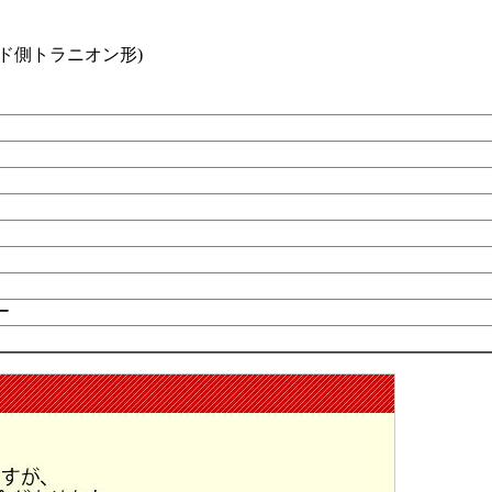
ッド側トラニオン形)
ー