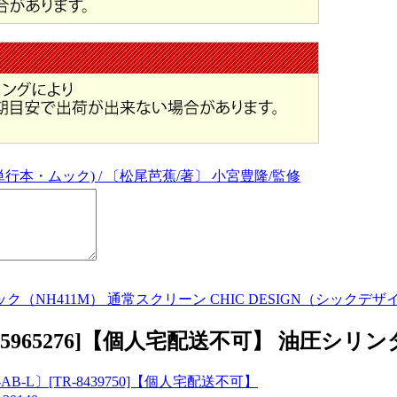
単行本・ムック) / 〔松尾芭蕉/著〕 小宮豊隆/監修
H411M） 通常スクリーン CHIC DESIGN（シックデザイン
TR-5965276]【個人宅配送不可】 油圧シリン
AB-L〕[TR-8439750]【個人宅配送不可】