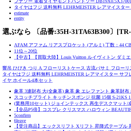
フナソー 電着ダイヤモンドバンドソー DB19X0.5X370012
タイヤはフジ 送料無料 LEHRMEISTER レアマイスター キャン
estimate
entity
選ぶなら 〔品番:35H-31TA63B300〕[
AFAM アファム リアスプロケット (アルミ) 丁数：44 CBR1
11位～20位
【中古】【買取大陸】Louis Vuitton ルイヴィトン ダ
響吊 ひびき つり A フローリストケース 古流バサミ フロー
タイヤはフジ 送料無料 LEHRMEISTER レアマイスター サフレディ(
イヤ ホイール4本セット
象革 3連財布 大(全象革) 象革 象 エレファント 象革
スコッチブライト キッチンスポンジ 抗菌 15個 S-21KS 
(業務用10セット) ジョインテックス 再生デスクマット/卓上マ
【全品P5倍】コスプレ クリスマス ハロウィン BEAUTIF
5
confirm
6
leave
【受注商品】エックスリフト Xリフト 昇降式テーブル 昇降式ダ