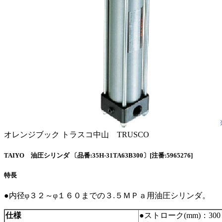
オレンジブック トラスコ中山 TRUSCO
TAIYO 油圧シリンダ 〔品番:35H-31TA63B300〕[注番:5965276]
特長
●内径φ３２～φ１６０までの３.５ＭＰａ用油圧シリンダ。
仕様
●ストローク(mm)：300