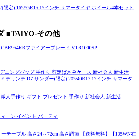
2(限定) 165/55R15 15インチ サマータイヤ ホイール4本セット
ダ ■TAIYO-その他
 CBR954RRファイアーブレード VTR1000SP
ーデニングバッグ 手作り 剪定ばさみケース 新社会人 新生活
 デリンテ D7 サンダー(限定) 205/40R17 17インチ サマータ
 職人手作り ギフト プレゼント 手作り 新社会人 新生活
ロウィーン イベント パーティ
ローテーブル 高さ24～72cm 高さ調節 【送料無料】【135WN在