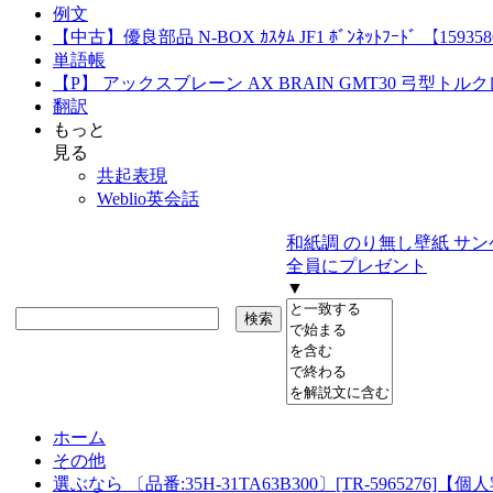
例文
【中古】優良部品 N-BOX ｶｽﾀﾑ JF1 ﾎﾞﾝﾈｯﾄﾌｰﾄﾞ 【15935
単語帳
【P】 アックスブレーン AX BRAIN GMT30 弓型トルクレンチ
翻訳
もっと
見る
共起表現
Weblio英会話
和紙調 のり無し壁紙 サンゲ
全員にプレゼント
▼
ホーム
その他
選ぶなら 〔品番:35H-31TA63B300〕[TR-5965276