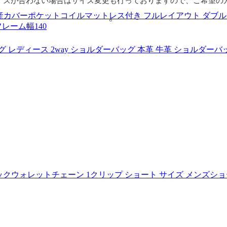
イズが合わない場合はサイズ変更も行っておりますので、ご希望の
。
ァ 国産カバーポケットコイルマットレス付き フルレイアウト ダブル
レーム幅140
レディース 2way ショルダーバッグ 本革 牛革 ショルダーバッグ/
 クラシックウォレットチェーン 1クリップ ショート サイズ メンズショー