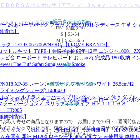
ＢＯＲＳＡ ペレボルサ〔アライブ〕３ｗａｙ リュック ショル
■帽子参考サイズ表
セレクタ）にだけ適用できるようになりました。
2wayポーチバッグ ブラック 16SS01011 レディース 牛
US｜頭囲(cm)
飾雑貨他】
S｜53-54
M｜55.5-56.5
ク 21F293 0677068/NERO 【I LOVE BRAND/】
L｜57-58
ット TYPE-1 巻取径φ40 07年-12年 ニンジャ1000、ZX-6
XL｜59-60
 テレビ台 ローボード テレビボード おしゃれ 完成品 180 収納 イ
Tuff Safari Sunglasses】Smoke
■素材
-
8 XP-3S レーシングブーツ ブラック/ホワイト 26.5cm/42
■商品サイズ/商品詳細
ライミングシューズ) 1400429
-
 ボルメン マルチラススーパースプリングマットレス付き ダブル
o スカーフ 大判サイズ レディース トンボ刺繍 イエロー ピンク シルク10
■生産国
フラー バージョンＺ スリップオンタイプ ＨＥ１１１６Ｓ
-
 HR005
【服飾雑貨他】
のお取り寄せの商品となりますので、お届けまで10日～2週間前後
】
サイズとなっております。ブランドや商品によってサイズ感が異な
サイズ）【汎用品】【即日出荷】【送料無料】【LP-S7100/LP-S71/
としてご活用ください。
1A 在庫有 即納 M1200 ローシート 40mmダウン 未使用品 車検 Ge