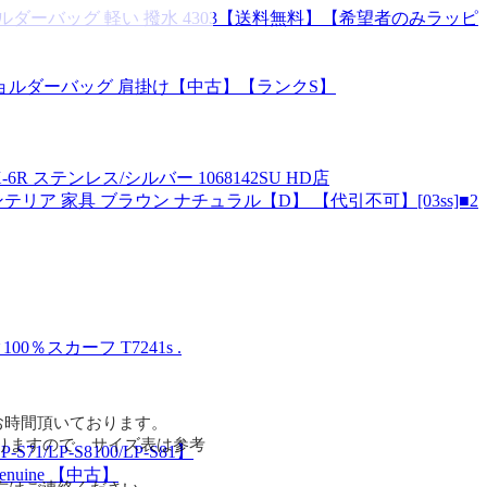
ダーバッグ 軽い 撥水 4303【送料無料】【希望者のみラッピ
革 ショルダーバッグ 肩掛け【中古】【ランクS】
R ステンレス/シルバー 1068142SU HD店
ンテリア 家具 ブラウン ナチュラル【D】 【代引不可】[03ss]■2
0％スカーフ T7241s .
お時間頂いております。
りますので、サイズ表は参考
LP-S8100/LP-S81】
nuine 【中古】