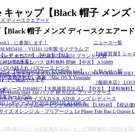
Frame キャップ【Black 帽子
子 メンズ ディースクエアード
キャップ【Black 帽子 メンズ ディースクエア
 vol.1」に参加します！
ニュース一覧
M93410 ・VI1161 11年製 モノグラム ア
【緑屋質屋】シャネ
レディース ○】【中古】【91】
ネロ ブラック 443872-V4651 ブランド 人気
2016年8月度］
ーン GGキャンバス 送料無料 即納 【中古】 X16889
パス小銭入れ パスケース ピンク
iaga Every XS camera bag】
お知らせ一覧
ャ コドロンキオALBANA DI ROMAGNA CODRONCHIO
を開始しました！
反映されない事象〈Mac OS X Yosemite
る】でご確認できます
［飯能本店］ LOU
 レディース DH48927【大黒屋質店出品】 【中古】【送料無料】
2本）
142 MLB - Dallas Stars Tan バッグ 鞄 かばん ブリーフケース
井住友カードのみ
FF S02 48サイズA.D.S.R. ADSR メンズ レディース
ディース FW2018 BB6235 AU698 ik
ダーバッグ/モノグラム/ルーピングMM/M51146 【LM948】
ンジ ル・プリアージュ Le Pliage Tote Bag L Orange L189
l びん×12本(個)スペイン/北部地方メルシャン※送料無料 の判