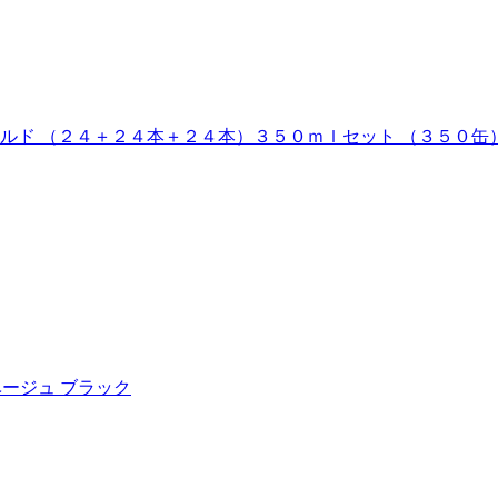
イルド （２４＋２４本＋２４本）３５０ｍｌセット （３５０
9 ベージュ ブラック