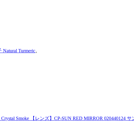
atural Turmeric
。
 Crystal Smoke 【レンズ】CP-SUN RED MIRROR 020