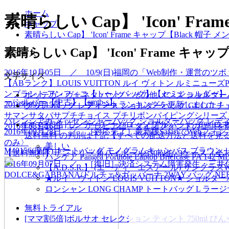
ホーム
素晴らしい Cap】 'Icon' 
キャップ
素晴らしい Cap】 'Icon' Frame キャップ【Black 帽
素晴らしい Cap】 'Icon' Frame 
ニュース
2016年10月05日 ／ 10/9(日)福岡の「Web制作・運営のツボ
文字サイズ
【ABランク】LOUIS VUITTON ルイ ヴィトン ルミニューズPM 
ンプラント アンフィニ【トートバッグ】【セミショルダー】【
ボッテガ・ヴェネタ バッグ・その他 メンズ ショルダーバッグ 
ー/シルバー【中古】【smtb-s】
2016年09月15日 ／ フォントランキングを更新しました！［
グッチ バッグ レディース ショルダーバッグ GUCCI チェ
サマンサタバサプチチョイス プチリボンパイピングシリーズ 
バレンシアガ メッセンジャーバッグ ショルダーバッグ レディース【Balenc
[ママ割5倍]モンティチーノ ロッソ アルバーナ ディ ロマーニ
2016年08月26日 ／ アラビア語・タイ語フォントの提供
2016年09月28日 ／ ［対応完了］最新版SafariでWebフォントが
送料無料 の判別は下記【すべての配送方法と送料を見
のみ〉
美しい
M40156(廃盤) トートバッグ モノグラムキャンバス ブラウン
【送料無料】サントリー 角ハイボール350ml缶×3ケース（全7
パンゲア Pangea Porthole Laptop Briefcase PA 
2016年09月07日 ／ ［復旧］決済システム障害発生・三
【A.D.S.R.】 (エーディーエスアール) サングラスWOL
DOLCE&GABBANA/ドルチェ&ガッバーナ 2WAY バッグ NERO レ
★ルイ・ヴィトン LOUIS VUITTON★ ショル
ロンシャン LONG CHAMP トートバッグ L ラージサイズ オレ
無料トライアル
[ママ割5倍]ボルサオ セレクション ティント 750m