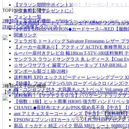
【マラソン期間中ポイント10倍】【クーポン】ＰＥＬＬＥ
TOP100位まで公開中！
ング無料】【プレゼントに♪】
フォント一覧
2種類の「文字詰め機能」がWebページ内の使いたい箇所（
【未使用品】エーディーエムジェイ ADMJ ワンショルダー 
詳細はこの画像をクリック！
【中古】LOUIS VUITTON◆カードケース/--/RED【服
関連リンク
フェラガモ トートバッグ Salvatore Ferragamo レザー ブラッ
【メーカー在庫あり】 アクティブ ACTIVE 車種専用スロットルキ
ルーバー扉付きテレビ台 幅180cm T-STV-180送料無料
サングラス ラウンドサングラス 丸 レディース【Crap Eyewear The 
☆サンワサプライ 漏電ブレーカータップ TAP-BR36L-3
ダンボール製ゴミ箱(20枚)
送料無料 XPD エックスピーディー レーシングブーツ XPN01
【特価】 ファイブテン(5.10) ローグ ベルクロ (メンズ/ク
2種類の文字詰め機能
棚・コンセント付き_大容量チェストベッド VoLumen
【中古】 サルヴァトーレ フェラガモ Salvatore Ferragam
送料無料！【マグナ２５０/Ｓ】ハリケーン ドラッグマ
【個数：1個】ヒット商事 HR005 強力型 ハンドリベッター
CHANEL◆長財布/エナメル/PNK/留め具不良【中古】
※
こちらの商品は海外
ami アミチェスターコート メンズ【中古】 【送料無料
※
サイズ表は一般的な参考
EPSON(エプソン) ETカートリッジLPC3T18Mマゼンダ（M
新品 ドゥカティ 純正 バイク 部品 M821 シート 9688012