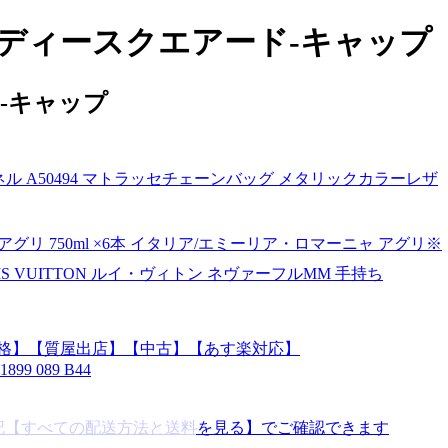
 メンズ ディースクエアード-キャップ
ード-キャップ
ル A50494 マトラッセチェーンバッグ メタリックカラーレザ
 アグリ 750ml ×6本 イタリア/エミーリア・ロマーニャ アグリ※
IS VUITTON ルイ・ヴィトン ネヴァーフルMM 手持ち
【税込価格】【質屋出店】【中古】【あす楽対応】
9 089 B44
別は下記【すべての配送方法と送料を見る】でご確認できます