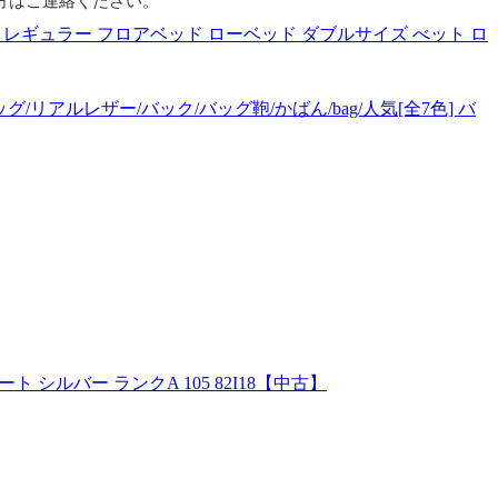
方はご連絡ください。
 レギュラー フロアベッド ローベッド ダブルサイズ べット ロ
リアルレザー/バック/バッグ鞄/かばん/bag/人気[全7色] バ
ト シルバー ランクA 105 82I18【中古】