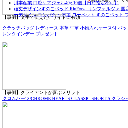
★
商品が届いて、サ
川本産業 口腔ケアジェル40g 10個【日時指定不可】
頑丈デザインすのこベッド RinForza リンフォルツ
ーデザイン コンパクト 木製 ローベット すのこベット フ
【事例】文字で伝えたいサイトに有効
クラッチバッグ レディース 本革 牛革 小物入れケース付 バッグ 
レンタインデー プレゼント
【事例】クライアントが喜ぶメリット
クロムハーツ/CHROME HEARTS CLASSIC SHORT-S