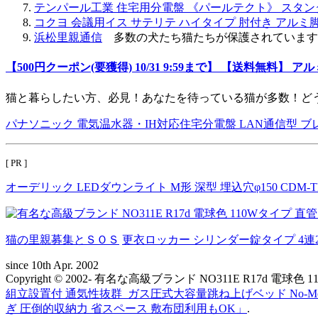
テンパール工業 住宅用分電盤 《パールテクト》 スタンダードタ
コクヨ 会議用イス サテリテ ハイタイプ 肘付き アルミ脚
浜松里親通信
多数の犬たち猫たちが保護されています
【500円クーポン(要獲得) 10/31 9:59まで】 【送料無料】 
猫と暮らしたい方、必見！あなたを待っている猫が多数！ど
パナソニック 電気温水器・IH対応住宅分電盤 LAN通信型 ブレー
[ PR ]
オーデリック LEDダウンライト M形 深型 埋込穴φ150 CDM-T
猫の里親募集とＳＯＳ
更衣ロッカー シリンダー錠タイプ 4連2号 
since 10th Apr. 2002
Copyright © 2002- 有名な高級ブランド NO311E R17d 電
組立設置付 通気性抜群_ガス圧式大容量跳ね上げベッド No-Mo
ぎ 圧倒的収納力 省スペース 敷布団利用もOK」
.