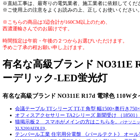
※直結工事は、最寄りの電気業者、施工業者に依頼してくだ
※ご使用上の注意をよくお読みの上、正しくお使いください
※こちらの商品は3辺合計が160CM以上のため、
西濃運輸さんでのお届けです。
時間指定は午前・午後の２つからお選びいただけます。
予めご了承の程お願い申し上げます。
有名な高級ブランド NO311E 
ーデリック-LED蛍光灯
有名な高級ブランド NO311E R17d 電球色 11
会議テーブル TTシリーズ TT-T 角型 幅1500×奥行き750×
オフィスアクセサリー TA2シリーズ 新聞受け （18501）【
猫掲示板２ スマホがメインの方はこちらを。
パナソニック
XLX200AEDLE9
。
テンパール工業 住宅用分電盤 《パールテクト》 オール電化対応