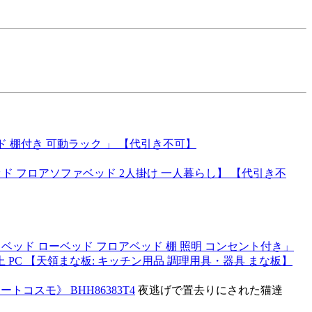
。
 棚付き 可動ラック 」 【代引き不可】
ベッド フロアソファベッド 2人掛け 一人暮らし】 【代引き不
 ベッド ローベッド フロアベッド 棚 照明 コンセント付き」
ダー仕上 PC 【天領まな板: キッチン用品 調理用具・器具 まな板】
コスモ》 BHH86383T4
夜逃げで置去りにされた猫達