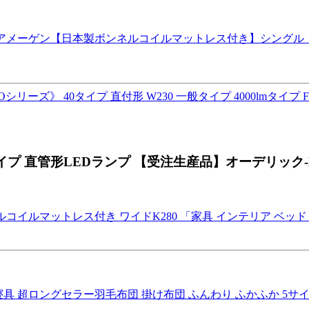
フェアメーゲン【日本製ボンネルコイルマットレス付き】シングル 
シリーズ》 40タイプ 直付形 W230 一般タイプ 4000lmタイプ
0Wタイプ 直管形LEDランプ 【受注生産品】オーデリック
ルコイルマットレス付き ワイドK280 「家具 インテリア ベッド
寝具 超ロングセラー羽毛布団 掛け布団 ふんわり ふかふか 5サイ