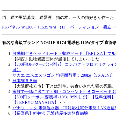
猫、猫の里親募集、猫愛護、猫の本。一人の猫好きが作った
PKパネル Ｗ1200×Ｈ1535ｍｍ （ローパーティション・衝立・つ
有名な高級ブランド NO311E R17d 電球色 110Wタイプ 
可動棚付きヘッドボード・収納ベッド 【BRUXA】ブル
【関西】動物愛護団体が崩壊してしまいました
【200円OFFクーポン発行】 コンパクトフロアリクライニ
可】
サカエ エスエスワゴン 均等耐荷重：280kg【SS-A5NI】
日本猫６８頭
【大阪府枚方市】下とは別件。共食いされた猫の死骸。
家族で一緒に過ごす・棚・コンセント付きローベッド Cre
【500円クーポン(要獲得) 10/31 9:59まで】 【送料
【TENRYO MANAITA】
・・・
パナソニック 電気温水器・IH対応住宅分電盤 LAN通信型 
【長野県】軽井沢 元繁殖屋多頭飼育崩壊