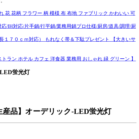
す。
 花 花柄 フラワー 柄 模様 布 布地 ファブリック かわいい 可
源対応/IH対応/片手鍋/行平鍋/業務用鍋プロ仕様/厨房/道具/調理/厨
身長１７０ｃｍ対応） もれなく帯＆下駄プレゼント 【大きいサ
食店 レストラン ホテル カフェ 洋食器 業務用 おしゃれ 緑 グリーン 】
-LED蛍光灯
受注生産品】オーデリック-LED蛍光灯