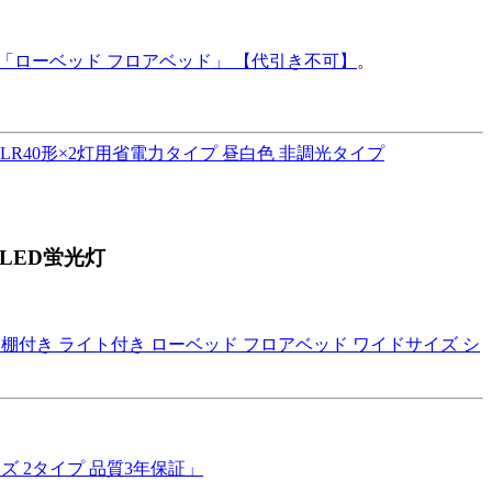
「ローベッド フロアベッド」 【代引き不可】
。
 FLR40形×2灯用省電力タイプ 昼白色 非調光タイプ
-LED蛍光灯
 棚付き ライト付き ローベッド フロアベッド ワイドサイズ シ
ズ 2タイプ 品質3年保証」