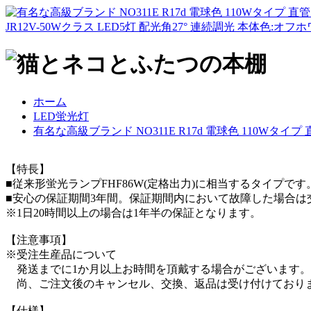
JR12V-50Wクラス LED5灯 配光角27° 連続調光 本体色:オフホワ
ホーム
LED蛍光灯
有名な高級ブランド NO311E R17d 電球色 110Wタ
【特長】
■従来形蛍光ランプFHF86W(定格出力)に相当するタイプです
■安心の保証期間3年間。保証期間内において故障した場合は
※1日20時間以上の場合は1年半の保証となります。
【注意事項】
※受注生産品について
発送までに1か月以上お時間を頂戴する場合がございます。
尚、ご注文後のキャンセル、交換、返品は受け付けており
【仕様】