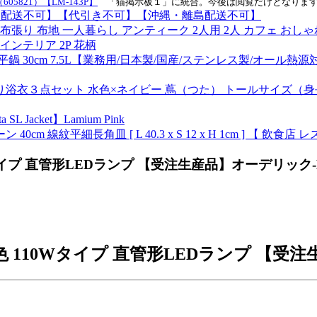
5821）【LM-143P】
「猫掲示板１」に統合。今後は閲覧だけとなりま
器揃【同梱配送不可】【代引き不可】【沖縄・離島配送不可】
布張り 布地 一人暮らし アンティーク 2人用 2人 カフェ おしゃれ
インテリア 2P 花柄
雪平鍋 30cm 7.5L【業務用/日本製/国産/ステンレス製/オール熱
り浴衣３点セット 水色×ネイビー 蔦（つた） トールサイズ（
cket】Lamium Pink
m 線紋平細長角皿 [ L 40.3 x S 12 x H 1cm ] 【 飲
0Wタイプ 直管形LEDランプ 【受注生産品】オーデリック
電球色 110Wタイプ 直管形LEDランプ 【