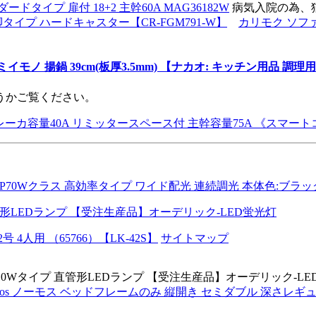
イプ 扉付 18+2 主幹60A MAG36182W
病気入院の為、
タイプ ハードキャスター【CR-FGM791-W】
カリモク ソファ
アルミイモノ 揚鍋 39cm(板厚3.5mm) 【ナカオ: キッチン用品 
うかご覧ください。
カ容量40A リミッタースペース付 主幹容量75A 《スマートコスモ
P70Wクラス 高効率タイプ ワイド配光 連続調光 本体色:ブラック 温
4人用 （65766）【LK-42S】
サイトマップ
球色 110Wタイプ 直管形LEDランプ 【受注生産品】オーデリック-LED蛍光灯 
s ノーモス ベッドフレームのみ 縦開き セミダブル 深さレギュ