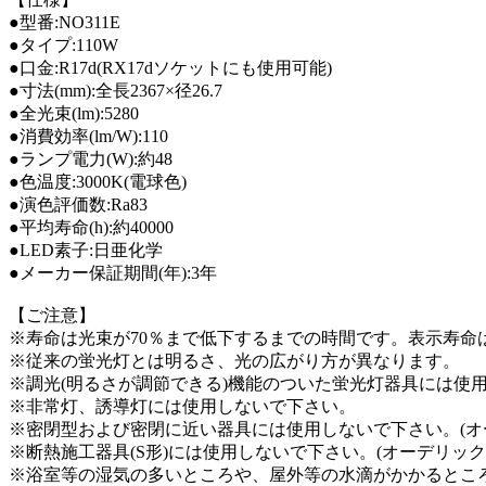
●型番:NO311E
●タイプ:110W
●口金:R17d(RX17dソケットにも使用可能)
●寸法(mm):全長2367×径26.7
●全光束(lm):5280
●消費効率(lm/W):110
●ランプ電力(W):約48
●色温度:3000K(電球色)
●演色評価数:Ra83
●平均寿命(h):約40000
●LED素子:日亜化学
●メーカー保証期間(年):3年
【ご注意】
※寿命は光束が70％まで低下するまでの時間です。表示寿
※従来の蛍光灯とは明るさ、光の広がり方が異なります。
※調光(明るさが調節できる)機能のついた蛍光灯器具には使
※非常灯、誘導灯には使用しないで下さい。
※密閉型および密閉に近い器具には使用しないで下さい。(オ
※断熱施工器具(S形)には使用しないで下さい。(オーデリッ
※浴室等の湿気の多いところや、屋外等の水滴がかかるとこ