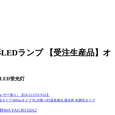
直管形LEDランプ 【受注生産品】オ
-LED蛍光灯
張り）【OA-2115TJ-VG1】
タイプ 800lmタイプ FL20形×1灯器具相当 昼光色 非調光タイプ
 YAG36132IA2