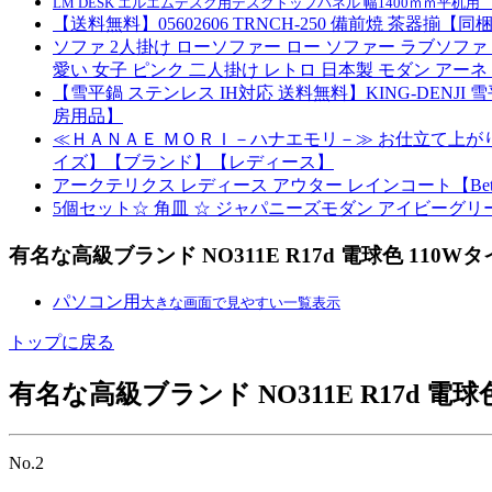
LM DESK エルエムデスク用デスクトップパネル 幅1400ｍｍ平机用 （60
【送料無料】05602606 TRNCH-250 備前焼 茶
ソファ 2人掛け ローソファー ロー ソファー ラブソファ 
愛い 女子 ピンク 二人掛け レトロ 日本製 モダン アーネ 
【雪平鍋 ステンレス IH対応 送料無料】KING-DENJI 
房用品】
≪ＨＡＮＡＥ ＭＯＲＩ－ハナエモリ－≫ お仕立て上が
イズ】【ブランド】【レディース】
アークテリクス レディース アウター レインコート【Beta SL Ja
5個セット☆ 角皿 ☆ ジャパニーズモダン アイビーグリーン 40c
有名な高級ブランド NO311E R17d 電球色 11
パソコン用
大きな画面で見やすい一覧表示
トップに戻る
有名な高級ブランド NO311E R17d 
No.2