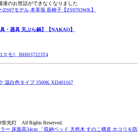
猫達のお世話ができなくなりました
/ZS97モデル 本革張 長椅子【ZS9703WK】
調理用具・器具 天ぷら鍋】【NAKAO】
》 BHH37223T4
白色タイプ 3500K XD401167
All Rights Reserved.
ラー 床面高34cm 「収納ベッド 天然木 すのこ構造 ホコリを防