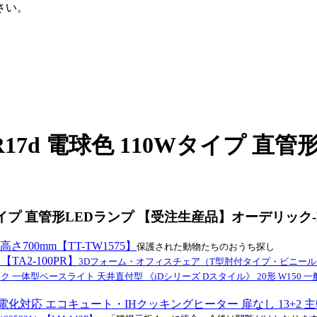
さい。
。
R17d 電球色 110Wタイプ 
0Wタイプ 直管形LEDランプ 【受注生産品】オーデリック
高さ700mm【TT-TW1575】
保護された動物たちのおうち探し
TA2-100PR】
3Dフォーム・オフィスチェア（T型肘付タイプ・ビニールレザー
 一体型ベースライト 天井直付型 《iDシリーズ Dスタイル》 20形 W150 一般
 エコキュート・IHクッキングヒーター 扉なし 13+2 主幹60A