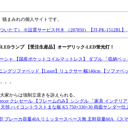
、猫まみれの個人サイトです。
いたて） ※設置サービス付き （287850）【JT-PK-1512BL】
直管形LEDランプ 【受注生産品】オーデリック-LED蛍光灯！
ーシャ 【国産ポケットコイルマットレス】 ダブル 「収納ベッド
ングソファベッド【Luxer】リュクサー 幅140cm 【ソファ
・・・
大家からは強制立退きを訴えられる。
cer クレセール 【フレームのみ】シングル 「家具 インテリア
無料】 天領 ハイコントラストまな板 K5 750×330×30 両面サン
ブレーカ容量40A リミッタースペース無 主幹容量60A 《スマート