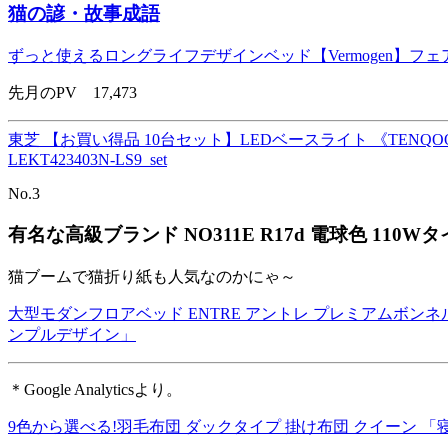
猫の諺・故事成語
ずっと使えるロングライフデザインベッド【Vermogen】
先月のPV 17,473
東芝 【お買い得品 10台セット】LEDベースライト 《TENQOO
LEKT423403N-LS9_set
No.3
有名な高級ブランド NO311E R17d 電球色 11
猫ブームで猫折り紙も人気なのかにゃ～
大型モダンフロアベッド ENTRE アントレ プレミアムボンネ
ンプルデザイン」
＊Google Analyticsより。
9色から選べる!羽毛布団 ダックタイプ 掛け布団 クイーン 「