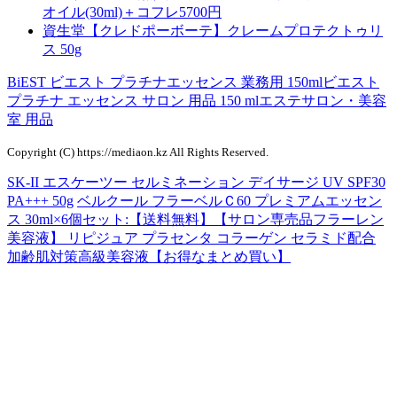
オイル(30ml)＋コフレ5700円
資生堂【クレドポーボーテ】クレームプロテクトゥリ
ス 50g
BiEST ビエスト プラチナエッセンス 業務用 150mlビエスト
プラチナ エッセンス サロン 用品 150 mlエステサロン・美容
室 用品
Copyright (C) https://mediaon.kz All Rights Reserved.
SK-II エスケーツー セルミネーション デイサージ UV SPF30
PA+++ 50g
ベルクール フラーベルＣ60 プレミアムエッセン
ス 30ml×6個セット:【送料無料】【サロン専売品フラーレン
美容液】 リピジュア プラセンタ コラーゲン セラミド配合
加齢肌対策高級美容液【お得なまとめ買い】