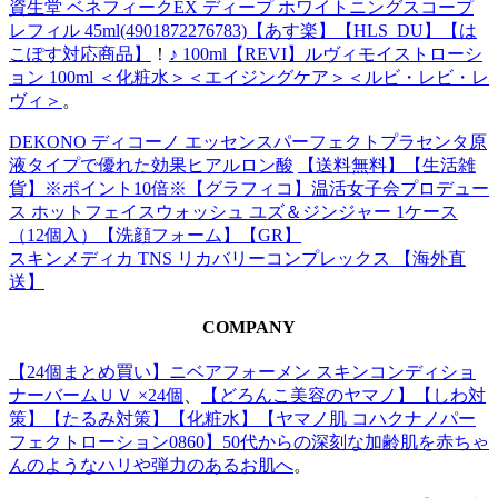
資生堂 ベネフィークEX ディープ ホワイトニングスコープ
レフィル 45ml(4901872276783)【あす楽】【HLS_DU】【は
こぽす対応商品】
！
♪ 100ml【REVI】ルヴィモイストローシ
ョン 100ml ＜化粧水＞＜エイジングケア＞＜ルビ・レビ・レ
ヴィ＞
。
DEKONO ディコーノ エッセンスパーフェクトプラセンタ原
液タイプで優れた効果ヒアルロン酸
【送料無料】【生活雑
貨】※ポイント10倍※【グラフィコ】温活女子会プロデュー
ス ホットフェイスウォッシュ ユズ＆ジンジャー 1ケース
（12個入）【洗顔フォーム】【GR】
スキンメディカ TNS リカバリーコンプレックス 【海外直
送】
COMPANY
【24個まとめ買い】ニベアフォーメン スキンコンディショ
ナーバームＵＶ ×24個
、
【どろんこ美容のヤマノ】【しわ対
策】【たるみ対策】【化粧水】【ヤマノ肌 コハクナノパー
フェクトローション0860】50代からの深刻な加齢肌を赤ちゃ
んのようなハリや弾力のあるお肌へ
。