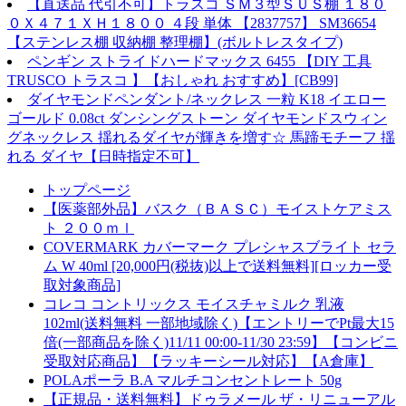
【直送品 代引不可】トラスコ ＳＭ３型ＳＵＳ棚 １８０
０Ｘ４７１ＸＨ１８００ ４段 単体 【2837757】 SM36654
【ステンレス棚 収納棚 整理棚】(ボルトレスタイプ)
ペンギン ストライドハードマックス 6455 【DIY 工具
TRUSCO トラスコ 】【おしゃれ おすすめ】[CB99]
ダイヤモンドペンダント/ネックレス 一粒 K18 イエロー
ゴールド 0.08ct ダンシングストーン ダイヤモンドスウィン
グネックレス 揺れるダイヤが輝きを増す☆ 馬蹄モチーフ 揺
れる ダイヤ【日時指定不可】
トップページ
【医薬部外品】バスク（ＢＡＳＣ）モイストケアミス
ト ２００ｍｌ
COVERMARK カバーマーク プレシャスブライト セラ
ム W 40ml [20,000円(税抜)以上で送料無料][ロッカー受
取対象商品]
コレコ コントリックス モイスチャミルク 乳液
102ml(送料無料 一部地域除く)【エントリーでPt最大15
倍(一部商品を除く)11/11 00:00-11/30 23:59】【コンビニ
受取対応商品】【ラッキーシール対応】【A倉庫】
POLAポーラ B.A マルチコンセントレート 50g
【正規品・送料無料】ドゥラメール ザ・リニューアル