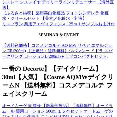
シスレー シスレイヤ デイリーラインリデューサー 【海外直
送】
【ふるさと納税】薬用美白化粧品 フォトシンデレラ 化粧
水・クリームセット 【美容／化粧水・乳液】
リスブラン 薬用アエヴィフォンス 125ｍｌサンプルおまけ付
SEMINAR & EVENT
【送料込価格】コスメデコルテ AQ MW リペア エマルジョ
ン ER(200ml)
【正規品・送料無料】ジバンシー イドラ スパ
ークリング ローションL(200ml)＋ラブコンパクトセット
。
一番の Decorte】【デイクリーム】
30ml【人気】【Cosme AQMWデイクリ
ームN 【送料無料】コスメデコルテ-フ
ェイスクリーム
オードムーゲ 同成分 【医薬部外品】【送料無料】オードラ
ムール 薬用ローション 500ml １５本セット オードムーゲの
ジェネリック化粧水 ニキビだけではもったいない シットリ