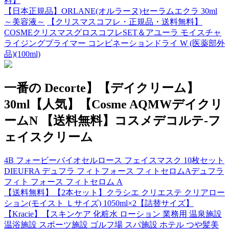
料】
【日本正規品】ORLANE(オルラーヌ)セーラムエクラ 30ml
～美容液～
【クリスマスコフレ・正規品・送料無料】
COSMEクリスマスグロスコフレSET＆アユーラ モイスチャ
ライジングプライマー コンビネーションドライ W (医薬部外
品)(100ml)
一番の Decorte】【デイクリーム】
30ml【人気】【Cosme AQMWデイクリ
ームN 【送料無料】コスメデコルテ-フ
ェイスクリーム
4B フォービーバイオセルロース フェイスマスク 10枚セット
DIEUFRA デュフラ フィトフォース フィトセロムAデュフラ
フィト フォース フィトセロム A
【送料無料】【2本セット】クラシエ クリエステ クリアロー
ション(モイスト Ｌサイズ) 1050ml×2【詰替サイズ】
【Kracie】【スキンケア 化粧水 ローション 業務用 温泉施設
温浴施設 スポーツ施設 ゴルフ場 スパ施設 ホテル つや髪美