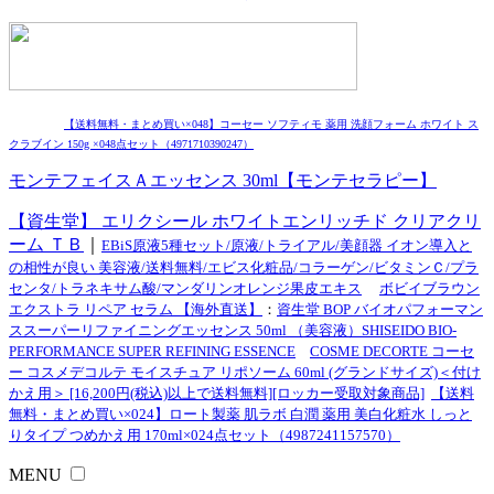
【送料無料・まとめ買い×048】コーセー ソフティモ 薬用 洗顔フォーム ホワイト ス
クラブイン 150g ×048点セット（4971710390247）
モンテフェイスＡエッセンス 30ml【モンテセラピー】
【資生堂】 エリクシール ホワイトエンリッチド クリアクリ
ーム ＴＢ
｜
EBiS原液5種セット/原液/トライアル/美顔器 イオン導入と
の相性が良い 美容液/送料無料/エビス化粧品/コラーゲン/ビタミンＣ/プラ
センタ/トラネキサム酸/マンダリンオレンジ果皮エキス
ボビイブラウン
エクストラ リペア セラム 【海外直送】
：
資生堂 BOP バイオパフォーマン
ススーパーリファイニングエッセンス 50ml （美容液）SHISEIDO BIO-
PERFORMANCE SUPER REFINING ESSENCE
COSME DECORTE コーセ
ー コスメデコルテ モイスチュア リポソーム 60ml (グランドサイズ)＜付け
かえ用＞ [16,200円(税込)以上で送料無料][ロッカー受取対象商品]
【送料
無料・まとめ買い×024】ロート製薬 肌ラボ 白潤 薬用 美白化粧水 しっと
りタイプ つめかえ用 170ml×024点セット（4987241157570）
MENU