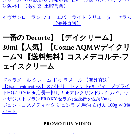
対象外】 【あす楽_土曜営業】
イヴサンローラン フォーエバー ライト クリエーター セラム
【海外直送】
一番の Decorte】【デイクリーム】
30ml【人気】【Cosme AQMWデイクリ
ームN 【送料無料】コスメデコルテ-フ
ェイスクリーム
ドゥラメール クレーム ドゥ ラメール 【海外直送】
【Spa Treatment eX】スパトリートメントeX ディープブライ
トHQ-1.9 30g
★店長一押し！★アレクサンドルドゥパリ ヴ
ィザジストブランPROXYセラム(医薬部外品)(30ml)
ジュン・コスメティック ジュンラブ 馬油 石けん 100g ×48個
セット
PROMOTION VIDEO