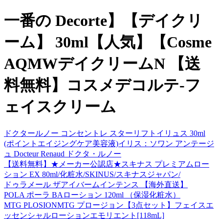
一番の Decorte】【デイクリ
ーム】 30ml【人気】【Cosme
AQMWデイクリームN 【送
料無料】コスメデコルテ-フ
ェイスクリーム
ドクタールノー コンセントレ スターリフトイリュス 30ml
(ポイントエイジングケア美容液)イリス：ソワン アンテージ
ュ Docteur Renaud ドクタ・ルノー
【送料無料】★メーカー公認店★スキナス プレミアムロー
ション EX 80ml/化粧水/SKINUS/スキナスジャパン/
ドゥラメール ザアイバームインテンス 【海外直送】
POLA ポーラ BAローション 120ml （保湿化粧水）
MTG PLOSIONMTG プロージョン【3点セット】フェイスエ
ッセンシャルローションエモリエント[118mL]