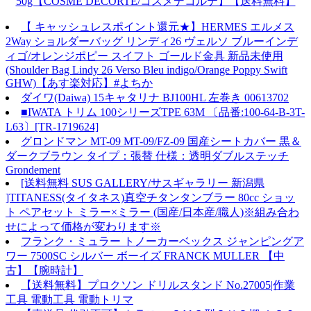
50g【COSME DECORTE/コスメデコルテ】【送料無料】
【 キャッシュレスポイント還元★】HERMES エルメス
2Way ショルダーバッグ リンディ26 ヴェルソ ブルーインデ
ィゴ/オレンジポピー スイフト ゴールド金具 新品未使用
(Shoulder Bag Lindy 26 Verso Bleu indigo/Orange Poppy Swift
GHW)【あす楽対応】#よちか
ダイワ(Daiwa) 15キャタリナ BJ100HL 左巻き 00613702
■IWATA トリム 100シリーズTPE 63M 〔品番:100-64-B-3T-
L63〕[TR-1719624]
グロンドマン MT-09 MT-09/FZ-09 国産シートカバー 黒＆
ダークブラウン タイプ：張替 仕様：透明ダブルステッチ
Grondement
[送料無料 SUS GALLERY/サスギャラリー 新潟県
]TITANESS(タイタネス)真空チタンタンブラー 80cc ショッ
ト ペアセット ミラー×ミラー (国産/日本産/職人)※組み合わ
せによって価格が変わります※
フランク・ミュラー トノーカーベックス ジャンピングア
ワー 7500SC シルバー ボーイズ FRANCK MULLER 【中
古】【腕時計】
【送料無料】プロクソン ドリルスタンド No.27005|作業
工具 電動工具 電動トリマ