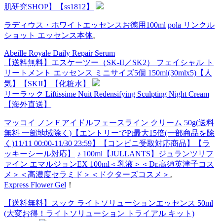
肌研究SHOP】【ss1812】
ラディウス・ホワイトエッセンスお徳用100ml
pola リンクル
ショット エッセンス本体
。
Abeille Royale Daily Repair Serum
【送料無料】エスケーツー（SK-II／SK2） フェイシャル ト
リートメント エッセンス ミニサイズ5個 150ml(30mlx5)【人
気】【SKII】【化粧水】
リーラック Liftissime Nuit Redensifying Sculpting Night Cream
【海外直送】
マッコイ ノン F アイドルフェースライン クリーム 50g(送料
無料 一部地域除く)【エントリーでPt最大15倍(一部商品を除
く)11/11 00:00-11/30 23:59】【コンビニ受取対応商品】【ラ
ッキーシール対応】
♪ 100ml【JULLANTS】ジュランツリフ
ァイン エマルジョンEX 100ml＜乳液＞＜Dr.高須英津子コス
メ＞＜高濃度セラミド＞＜ドクターズコスメ＞
。
Express Flower Gel
！
【送料無料】スック ライトソリューションエッセンス 50ml
(大変お得！ライトソリューション トライアル キット)