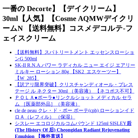
一番の Decorte】【デイクリーム】
30ml【人気】【Cosme AQMWデイクリ
ームN 【送料無料】コスメデコルテ-フ
ェイスクリーム
【送料無料】スパトリートメント エッセンスローショ
ンG 500ml
SK-II R.N.A.パワー ラディカル ニュー エイジ エアリー
ミルキー ローション 80g 【SK2_エスケーツー】
【W_285】
【訳アリ限界突破】クリスチャンディオール・プレス
テージ ル ネクター 30ml （美容液） 【ネコポス不可】
ＰＯＬＡ●ポーラ●リンクルショット メディカル セラ
ム ［医薬部外品］（美容液）
cle de peau クレ・ド・ポー ボーテ(cpb) ローションイド
ロＡ（レフィル） （保湿）
シスレー エコロジカルコムパウンド 125ml SISLEY
后
(The History Of 后) Cheongidan Radiant Rejuvenating
Emulsion 【海外直送】