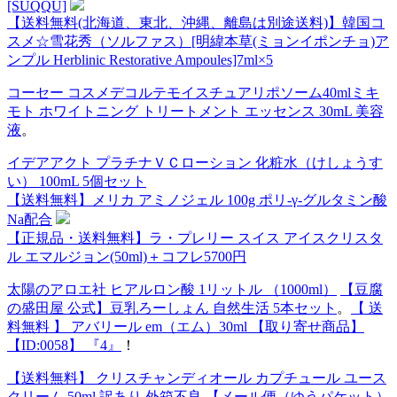
[SUQQU]
【送料無料(北海道、東北、沖縄、離島は別途送料)】韓国コ
スメ☆雪花秀（ソルファス）[明緯本草(ミョンイポンチョ)ア
ンプル Herblinic Restorative Ampoules]7ml×5
コーセー コスメデコルテモイスチュアリポソーム40ml
ミキ
モト ホワイトニング トリートメント エッセンス 30mL 美容
液
。
イデアアクト プラチナＶＣローション 化粧水（けしょうす
い） 100mL 5個セット
【送料無料】メリカ アミノジェル 100g ポリ-γ-グルタミン酸
Na配合
【正規品・送料無料】ラ・プレリー スイス アイスクリスタ
ル エマルジョン(50ml)＋コフレ5700円
太陽のアロエ社 ヒアルロン酸 1リットル （1000ml）
【豆腐
の盛田屋 公式】豆乳ろーしょん 自然生活 5本セット
。
【 送
料無料 】 アバリール em（エム）30ml 【取り寄せ商品】
【ID:0058】 『4』
！
【送料無料】 クリスチャンディオール カプチュール ユース
クリーム 50ml 訳あり 外箱不良 【メール便（ゆうパケット）