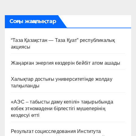
по
записям
Соңғы жаңалықтар
“Таза Қазақстан — Таза Қуат” республикалық
акциясы
Жаңарған энергия көздерін бейбіт атом ашады
Халықтар достығы университетінде жолдау
талқыланды
«АЭС – табысты даму кепілі» тақырыбында
өзбек этномәдени бірлестігі мүшелерінің
кездесуі өтті
Результат социсследования Института