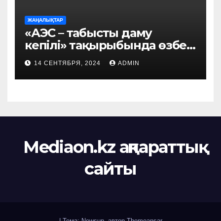
ЖАҢАЛЫҚТАР
«АЭС – табысты даму
кепілі» тақырыбында өзбек
этномәдени бірлестігі
14 СЕНТЯБРЯ, 2024
ADMIN
мүшелерінің кездесуі өтті
Mediaon.kz ақпараттық
сайты
|
Тема: Newsup, автор
Themeansar