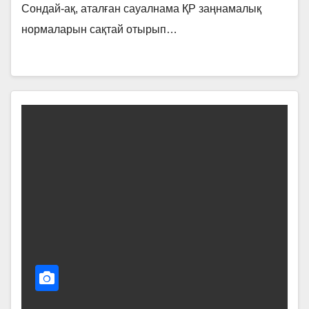
Сондай-ақ, аталған сауалнама ҚР заңнамалық
нормаларын сақтай отырып…