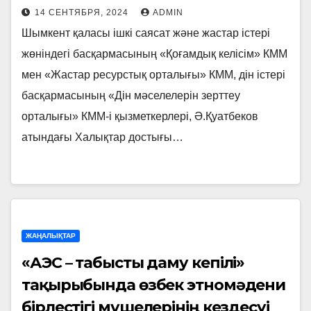
14 СЕНТЯБРЯ, 2024
ADMIN
Шымкент қаласы ішкі саясат және жастар істері
жөніндегі басқармасының «Қоғамдық келісім» КММ
мен «Жастар ресурстық орталығы» КММ, дін істері
басқармасының «Дін мәселелерін зерттеу
орталығы» КММ-і қызметкерлері, Ә.Қуатбеков
атындағы Халықтар достығы…
ЖАҢАЛЫҚТАР
«АЭС – табысты даму кепілі»
тақырыбында өзбек этномәдени
бірлестігі мүшелерінің кездесуі