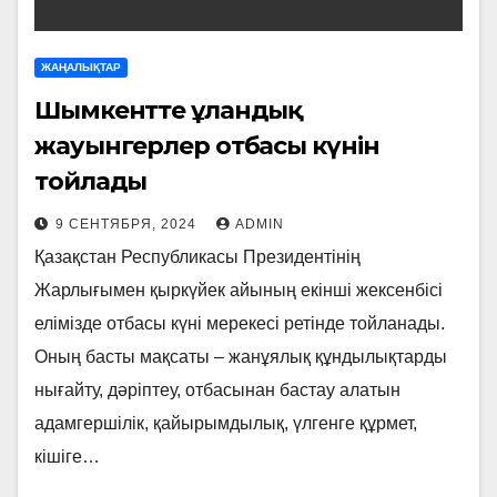
ЖАҢАЛЫҚТАР
Шымкентте ұландық
жауынгерлер отбасы күнін
тойлады
9 СЕНТЯБРЯ, 2024
ADMIN
Қазақстан Республикасы Президентінің
Жарлығымен қыркүйек айының екінші жексенбісі
елімізде отбасы күні мерекесі ретінде тойланады.
Оның басты мақсаты – жанұялық құндылықтарды
нығайту, дәріптеу, отбасынан бастау алатын
адамгершілік, қайырымдылық, үлгенге құрмет,
кішіге…