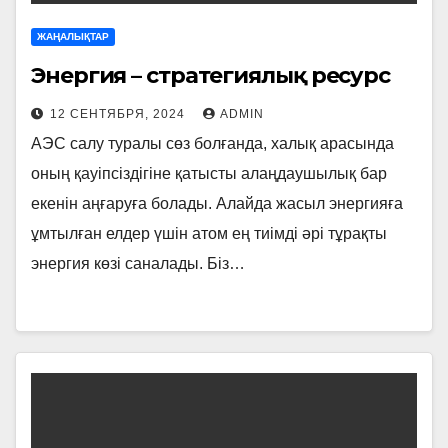
ЖАҢАЛЫҚТАР
Энергия – стратегиялық ресурс
12 СЕНТЯБРЯ, 2024
ADMIN
АЭС салу туралы сөз болғанда, халық арасында
оның қауіпсіздігіне қатыс­ты алаңдаушылық бар
екенін аңғаруға болады. Алайда жасыл энергияға
ұмтылған елдер үшін атом ең тиімді әрі тұрақты
энергия көзі саналады. Біз…