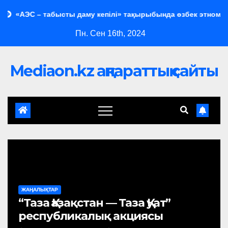
 – табысты даму кепілі» тақырыбында өзбек этномәдени бірлес
Пн. Сен 16th, 2024
Mediaon.kz ақпараттық сайты
ЖАҢАЛЫҚТАР
“Таза Қазақстан — Таза Қуат”
республикалық акциясы