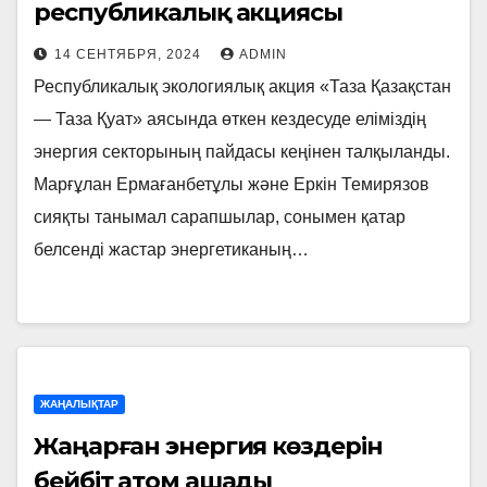
республикалық акциясы
14 СЕНТЯБРЯ, 2024
ADMIN
Республикалық экологиялық акция «Таза Қазақстан
— Таза Қуат» аясында өткен кездесуде еліміздің
энергия секторының пайдасы кеңінен талқыланды.
Марғұлан Ермағанбетұлы және Еркін Темирязов
сияқты танымал сарапшылар, сонымен қатар
белсенді жастар энергетиканың…
ЖАҢАЛЫҚТАР
Жаңарған энергия көздерін
бейбіт атом ашады