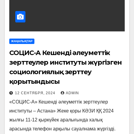
ЖАҢАЛЫҚТАР
СОЦИС-А Кешенді әлеуметтік
зерттеулер институты жүргізген
социологиялық зерттеу
қорытындысы
12 СЕНТЯБРЯ, 2024
ADMIN
«СОЦИС-А» Кешенді әлеуметтік зерттеулер
институты – Астана» Жеке қоры КӘЗИ ҚҚ 2024
жылғы 11-12 қыркүйек аралығында халық
арасында телефон арқылы сауалнама жүргізді.