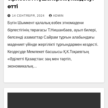
өтті
14 СЕНТЯБРЯ, 2024
ADMIN
Бүгін Шымкент қалалық өзбек этномәдени
бірлестігінің төрағасы Т.Нишанбаев, ауыл билері,
белсенді азаматтар Сайрам тұрғын алабындағы
мәдениет үйінде жергілікті тұрғындармен кездесті.
Кездесуде Мемлекет басшысы Қ.К.Тоқаевтың
«Әділетті Қазақстан: заң мен тәртіп,
экономикалық…