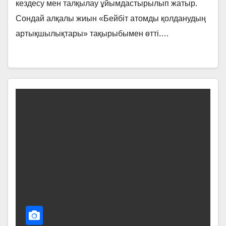
кездесу мен талқылау ұйымдастырылып жатыр.
Сондай алқалы жиын «Бейбіт атомды қолданудың
артықшылықтары» тақырыбымен өтті.…