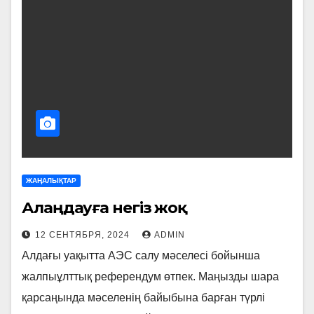
ЖАҢАЛЫҚТАР
Алаңдауға негіз жоқ
12 СЕНТЯБРЯ, 2024
ADMIN
Алдағы уақытта АЭС салу мәселесі бойынша
жалпыұлттық референдум өтпек. Маңызды шара
қарсаңында мәселенің байы­бына барған түрлі