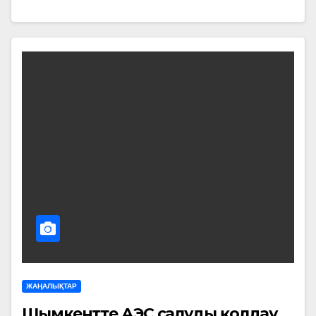
ЖАҢАЛЫҚТАР
Шымкентте АЭС салуды қолдау