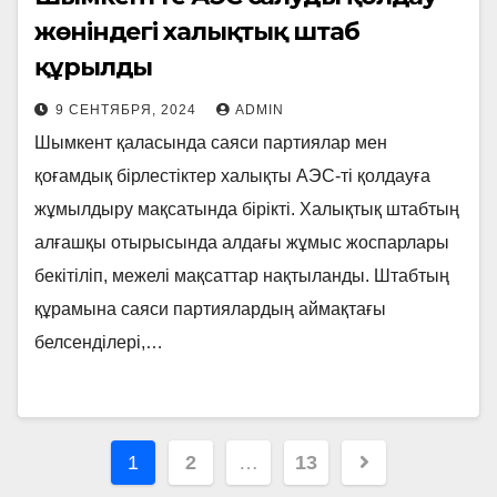
жөніндегі халықтық штаб
құрылды
9 СЕНТЯБРЯ, 2024
ADMIN
Шымкент қаласында саяси партиялар мен
қоғамдық бірлестіктер халықты АЭС-ті қолдауға
жұмылдыру мақсатында бірікті. Халықтық штабтың
алғашқы отырысында алдағы жұмыс жоспарлары
бекітіліп, межелі мақсаттар нақтыланды. Штабтың
құрамына саяси партиялардың аймақтағы
белсенділері,…
Навигация
1
2
…
13