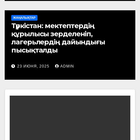
ЖАҢАЛЫҚТАР
Түркістан: мектептердің
құрылысы зерделеніп,
лагерьлердің дайындығы
пысықталды
23 ИЮНЯ, 2025
ADMIN