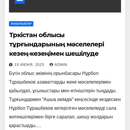
ЖАҢАЛЫҚТАР
Түркістан облысы
тұрғындарының мәселелері
кезең-кезеңімен шешілуде
10 ИЮНЯ, 2025
ADMIN
Бүгін облыс әкімінің орынбасары Нұрбол
Тұрашбеков азаматтарды жеке мәселелерімен
қабылдап, ұсыныстары мен өтініштерін тыңдады.
Тұрғындармен “Ашық әкімдік” кеңсесінде кездескен
Нұрбол Тұрашбеков көтерілген мәселелерді сала
жетекшілерімен бірге саралап, шешу жолдарын
қарастырды.…