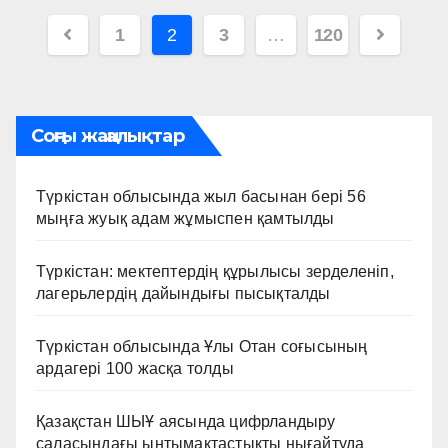
Пагинация
1
2
3
…
120
записей
Соңғы жаңалықтар
Түркістан облысында жыл басынан бері 56
мыңға жуық адам жұмыспен қамтылды
Түркістан: мектептердің құрылысы зерделеніп,
лагерьлердің дайындығы пысықталды
Түркістан облысында Ұлы Отан соғысының
ардагері 100 жасқа толды
Қазақстан ШЫҰ аясында цифрландыру
саласындағы ынтымақтастықты нығайтуда