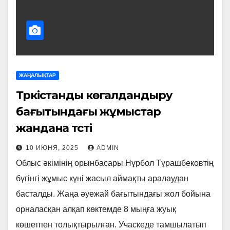
ЖАҢАЛЫҚТАР
Түркістанды көгалдандыру
бағытындағы жұмыстар
жандана түсті
10 ИЮНЯ, 2025
ADMIN
Облыс әкімінің орынбасары Нұрбол Тұрашбековтің
бүгінгі жұмыс күні жасыл аймақты аралаудан
басталды. Жаңа әуежай бағытындағы жол бойына
орналасқан алқап көктемде 8 мыңға жуық
көшетпен толықтырылған. Учаскеде тамшылатып