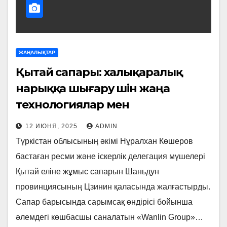
ЖАҢАЛЫҚТАР
Қытай сапары: халықаралық
нарыққа шығару үшін жаңа
технологиялар мен
инвестициялар қажет
12 ИЮНЯ, 2025
ADMIN
Түркістан облысының әкімі Нұралхан Көшеров
бастаған ресми және іскерлік делегация мүшелері
Қытай еліне жұмыс сапарын Шаньдун
провинциясының Цзинин қаласында жалғастырды.
Сапар барысында сарымсақ өндірісі бойынша
әлемдегі көшбасшы саналатын «Wanlin Group»…