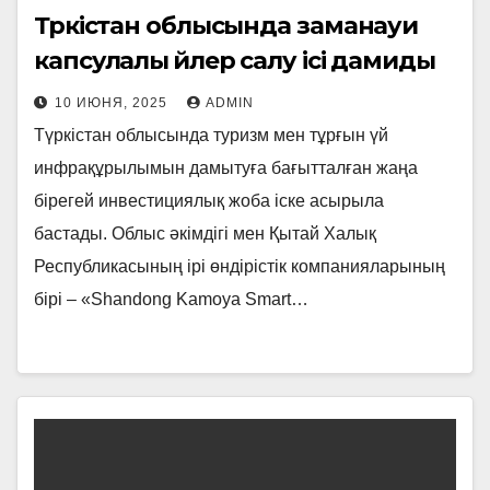
Түркістан облысында заманауи
капсулалы үйлер салу ісі дамиды
10 ИЮНЯ, 2025
ADMIN
Түркістан облысында туризм мен тұрғын үй
инфрақұрылымын дамытуға бағытталған жаңа
бірегей инвестициялық жоба іске асырыла
бастады. Облыс әкімдігі мен Қытай Халық
Республикасының ірі өндірістік компанияларының
бірі – «Shandong Kamoya Smart…