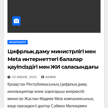
ЖАҢАЛЫҚТАР
Цифрлық даму министрлігі мен
Meta интернеттегі балалар
қауіпсіздігі мен ЖИ саласындағы
жаңа мүмкіндіктерді талқылады
10 ИЮНЯ, 2025
ADMIN
Қазақстан Республикасының Цифрлық даму,
инновациялар және аэроғарыш өнеркәсібі
министрі Жаслан Мәдиев Meta компаниясының
вице-президенті доктор Саймон Милнермен