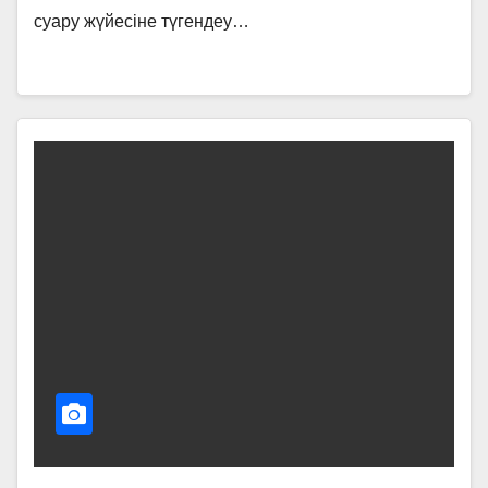
суару жүйесіне түгендеу…