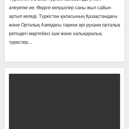
әлеуетке ие. Өңірге келушілер саны жыл сайын
артып келеді. Түркістан қаласының Қазақстандағы
және Орталық Азиядағы тарихи әрі рухани орталық
ретіндегі мәртебесі ішкі және халықаралық
туристер…