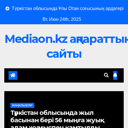
кістан облысында Ұлы Отан соғысының ардагері 100 жасқа
Вт. Июн 24th, 2025
Mediaon.kz ақпараттық
сайты
ЖАҢАЛЫҚТАР
Түркістан облысында жыл
басынан бері 56 мыңға жуық
адам жұмыспен қамтылды