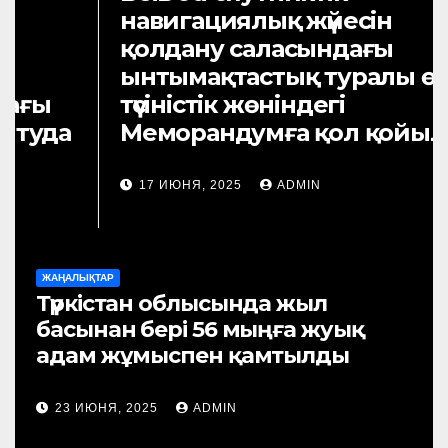
ЖАҢ
Тү
ЖАҢАЛЫҚТАР
Түркістан облысында жыл
қ
басынан бері 56 мыңға жуық
л
адам жұмыспен қамтылды
п
23 ИЮНЯ, 2025
ADMIN
2
ЖАҢАЛЫҚТАР
Түркістан облысында жыл
басынан бері 56 мыңға жуық
адам жұмыспен қамтылды
23 ИЮНЯ, 2025
ADMIN