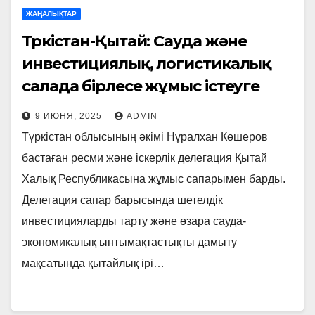
ЖАҢАЛЫҚТАР
Түркістан-Қытай: Сауда және
инвестициялық, логистикалық
салада бірлесе жұмыс істеуге
қатысты бірқатар жобаларды
9 ИЮНЯ, 2025
ADMIN
талқылады
Түркістан облысының әкімі Нұралхан Көшеров
бастаған ресми және іскерлік делегация Қытай
Халық Республикасына жұмыс сапарымен барды.
Делегация сапар барысында шетелдік
инвестицияларды тарту және өзара сауда-
экономикалық ынтымақтастықты дамыту
мақсатында қытайлық ірі…