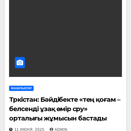
ЖАҢАЛЫҚТАР
Түркістан: Бәйдібекте «тең қоғам –
белсенді ұзақ өмір сүру»
орталығы жұмысын бастады
11 ИЮНЯ, 2025
ADMIN