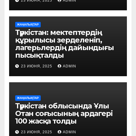
23 ИЮНЯ, 2025
ADMIN
ЖАҢАЛЫҚТАР
Түркістан: мектептердің
құрылысы зерделеніп,
лагерьлердің дайындығы
пысықталды
23 ИЮНЯ, 2025
ADMIN
ЖАҢАЛЫҚТАР
Түркістан облысында Ұлы
Отан соғысының ардагері
100 жасқа толды
23 ИЮНЯ, 2025
ADMIN