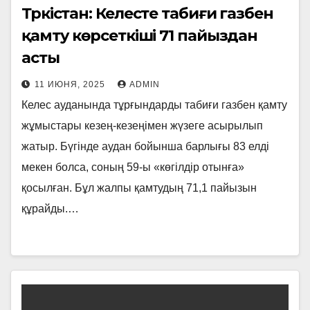
Түркістан: Келесте табиғи газбен
қамту көрсеткіші 71 пайыздан
асты
11 ИЮНЯ, 2025
ADMIN
Келес ауданында тұрғындарды табиғи газбен қамту
жұмыстары кезең-кезеңімен жүзеге асырылып
жатыр. Бүгінде аудан бойынша барлығы 83 елді
мекен болса, соның 59-ы «көгілдір отынға»
қосылған. Бұл жалпы қамтудың 71,1 пайызын
құрайды.…