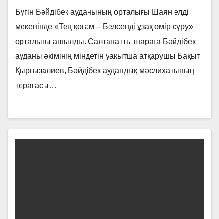
Бүгін Бәйдібек ауданының орталығы Шаян елді
мекенінде «Тең қоғам – Белсенді ұзақ өмір сүру»
орталығы ашылды. Салтанатты шараға Бәйдібек
ауданы әкімінің міндетін уақытша атқарушы Бақыт
Қырғызалиев, Бәйдібек аудандық мәслихатының
төрағасы…