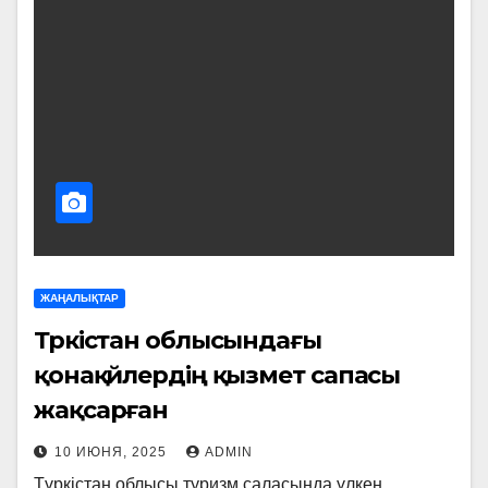
ЖАҢАЛЫҚТАР
Түркістан облысындағы
қонақүйлердің қызмет сапасы
жақсарған
10 ИЮНЯ, 2025
ADMIN
Түркістан облысы туризм саласында үлкен