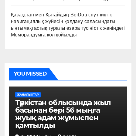
Қазақстан мен Қытайдың BeiDou спутниктік
навигациялық жүйесін қолдану саласындағы
ынтымақтастық туралы өзара түсіністік жөніндегі
Меморандумға қол қойылды
YOU MISSED
ЖАҢАЛЫҚТАР
Түркістан облысында жыл
басынан бері 56 мыңға
жуық адам жұмыспен
қамтылды