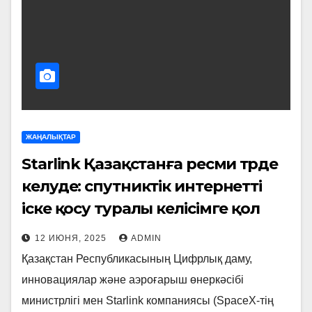
ЖАҢАЛЫҚТАР
Starlink Қазақстанға ресми түрде
келуде: спутниктік интернетті
іске қосу туралы келісімге қол
қойылды
12 ИЮНЯ, 2025
ADMIN
Қазақстан Республикасының Цифрлық даму,
инновациялар және аэроғарыш өнеркәсібі
министрлігі мен Starlink компаниясы (SpaceX-тің