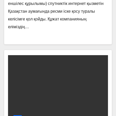
еншілес құрылымы) спутниктік интернет қызметін
Қазақстан аумағында ресми іске қосу туралы
келісімге қол қойды. Құжат компанияның
еліміздің…