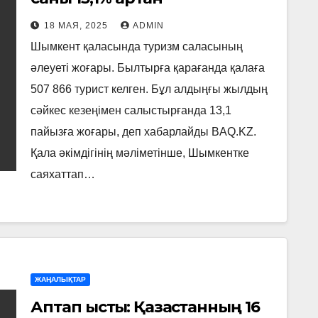
18 МАЯ, 2025
ADMIN
Шымкент қаласында туризм саласының
әлеуеті жоғары. Былтырға қарағанда қалаға
507 866 турист келген. Бұл алдыңғы жылдың
сәйкес кезеңімен салыстырғанда 13,1
пайызға жоғары, деп хабарлайды BAQ.KZ.
Қала әкімдігінің мәліметінше, Шымкентке
саяхаттап…
ЖАҢАЛЫҚТАР
Аптап ыстық: Қазақстанның 16