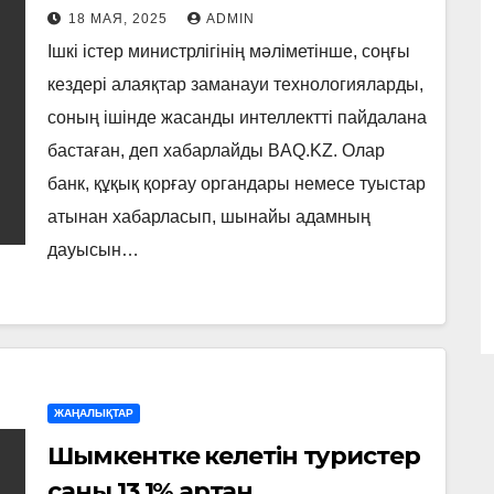
18 МАЯ, 2025
ADMIN
Ішкі істер министрлігінің мәліметінше, соңғы
кездері алаяқтар заманауи технологияларды,
соның ішінде жасанды интеллектті пайдалана
бастаған, деп хабарлайды BAQ.KZ. Олар
банк, құқық қорғау органдары немесе туыстар
атынан хабарласып, шынайы адамның
дауысын…
ЖАҢАЛЫҚТАР
Шымкентке келетін туристер
саны 13,1% артқан