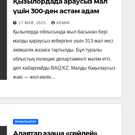
Қызылордада қараусыз мал
үшін 300-ден астам адам
әкімшілік жауапкершілікке
17 МАЯ, 2025
ADMIN
тартылды
Қызылорда облысында жыл басынан бері
малды қараусыз жібергені үшін 313 мал иесі
әкімшілік жазаға тартылды. Бұл туралы
облыстық полиция департаменті мәлім етті,
деп хабарлайды BAQ.KZ. Малды бақылаусыз
жаю — жол-көлік…
ЖАҢАЛЫҚТАР
Алаяқтар қазақша «сөйлей»