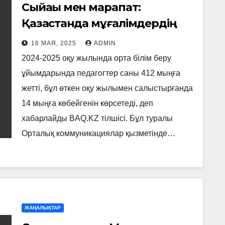
Сыйақы мен марапат:
Қазақстанда мұғалімдердің
көбі жоғары білікті
16 МАЯ, 2025
ADMIN
2024-2025 оқу жылында орта білім беру
ұйымдарында педагогтер саны 412 мыңға
жетті, бұл өткен оқу жылымен салыстырғанда
14 мыңға көбейгенін көрсетеді, деп
хабарлайды BAQ.KZ тілшісі. Бұл туралы
Орталық коммуникациялар қызметінде…
ЖАҢАЛЫҚТАР