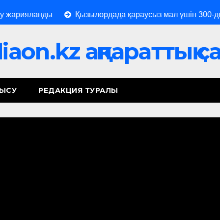
яланды
Қызылордада қараусыз мал үшін 300-ден астам
aon.kz ақпараттық 
НЫСУ
РЕДАКЦИЯ ТУРАЛЫ