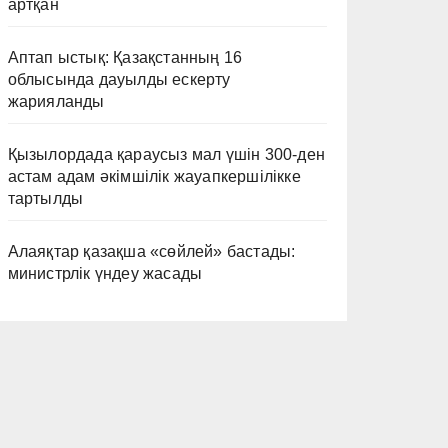
артқан
Аптап ыстық: Қазақстанның 16
облысында дауылды ескерту
жарияланды
Қызылордада қараусыз мал үшін 300-ден
астам адам әкімшілік жауапкершілікке
тартылды
Алаяқтар қазақша «сөйлей» бастады:
министрлік үндеу жасады