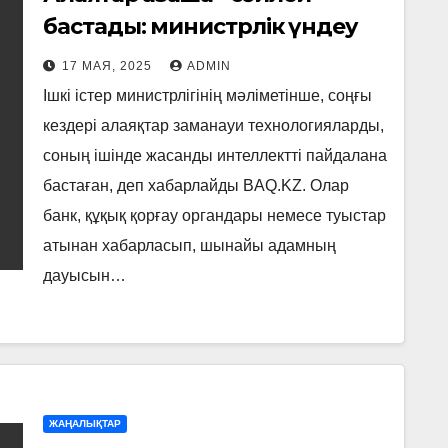
бастады: министрлік үндеу
жасады
17 МАЯ, 2025
ADMIN
Ішкі істер министрлігінің мәліметінше, соңғы
кездері алаяқтар заманауи технологияларды,
соның ішінде жасанды интеллектті пайдалана
бастаған, деп хабарлайды BAQ.KZ. Олар
банк, құқық қорғау органдары немесе туыстар
атынан хабарласып, шынайы адамның
дауысын…
ЖАҢАЛЫҚТАР