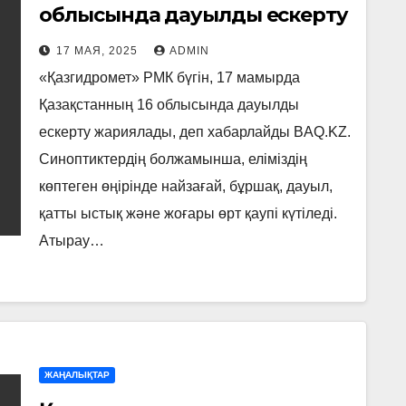
облысында дауылды ескерту
жарияланды
17 МАЯ, 2025
ADMIN
«Қазгидромет» РМК бүгін, 17 мамырда
Қазақстанның 16 облысында дауылды
ескерту жариялады, деп хабарлайды BAQ.KZ.
Синоптиктердің болжамынша, еліміздің
көптеген өңірінде найзағай, бұршақ, дауыл,
қатты ыстық және жоғары өрт қаупі күтіледі.
Атырау…
ЖАҢАЛЫҚТАР