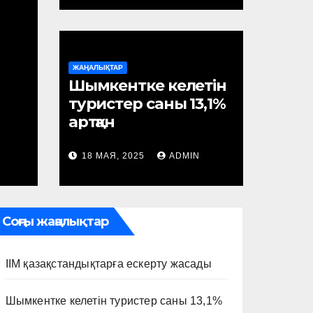
ЖАҢАЛЫҚТАР
Шымкентке келетін
туристер саны 13,1%
артқан
18 МАЯ, 2025
ADMIN
Соңғы жаңалықтар
ІІМ қазақстандықтарға ескерту жасады
Шымкентке келетін туристер саны 13,1%