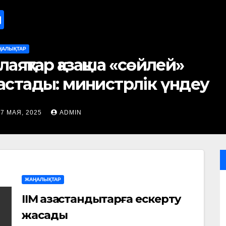
ҢАЛЫҚТАР
лаяқтар қазақша «сөйлей»
астады: министрлік үндеу
асады
17 МАЯ, 2025
ADMIN
ЖАҢАЛЫҚТАР
ІІМ қазақстандықтарға ескерту
жасады