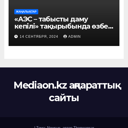
ЖАҢАЛЫҚТАР
«АЭС – табысты даму
кепілі» тақырыбында өзбек
этномәдени бірлестігі
14 СЕНТЯБРЯ, 2024
ADMIN
мүшелерінің кездесуі өтті
Mediaon.kz ақпараттық
сайты
|
Тема: Newsup, автор
Themeansar