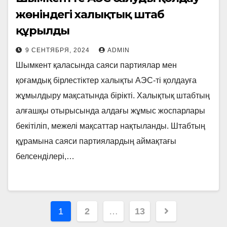
жөніндегі халықтық штаб
құрылды
9 СЕНТЯБРЯ, 2024
ADMIN
Шымкент қаласында саяси партиялар мен
қоғамдық бірлестіктер халықты АЭС-ті қолдауға
жұмылдыру мақсатында бірікті. Халықтық штабтың
алғашқы отырысында алдағы жұмыс жоспарлары
бекітіліп, межелі мақсаттар нақтыланды. Штабтың
құрамына саяси партиялардың аймақтағы
белсенділері,…
Навигация
1
2
…
13