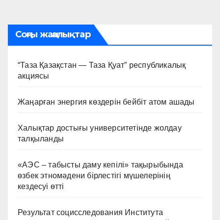
по
записям
Соңғы жаңалықтар
“Таза Қазақстан — Таза Қуат” республикалық
акциясы
Жаңарған энергия көздерін бейбіт атом ашады
Халықтар достығы университетінде жолдау
талқыланды
«АЭС – табысты даму кепілі» тақырыбында
өзбек этномәдени бірлестігі мүшелерінің
кездесуі өтті
Результат социсследования Института