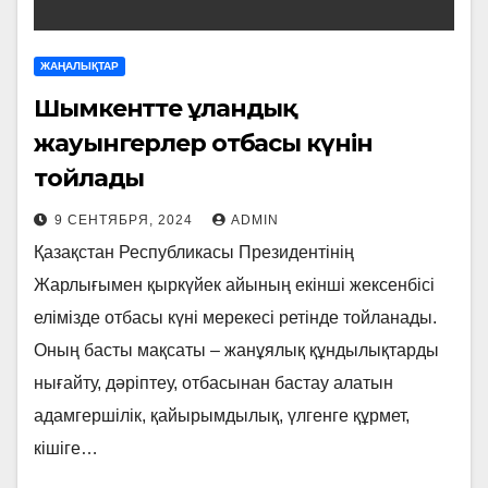
ЖАҢАЛЫҚТАР
Шымкентте ұландық
жауынгерлер отбасы күнін
тойлады
9 СЕНТЯБРЯ, 2024
ADMIN
Қазақстан Республикасы Президентінің
Жарлығымен қыркүйек айының екінші жексенбісі
елімізде отбасы күні мерекесі ретінде тойланады.
Оның басты мақсаты – жанұялық құндылықтарды
нығайту, дәріптеу, отбасынан бастау алатын
адамгершілік, қайырымдылық, үлгенге құрмет,
кішіге…