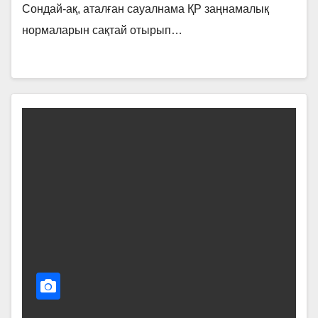
Сондай-ақ, аталған сауалнама ҚР заңнамалық
нормаларын сақтай отырып…