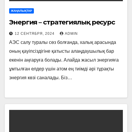
ЖАҢАЛЫҚТАР
Энергия – стратегиялық ресурс
12 СЕНТЯБРЯ, 2024
ADMIN
АЭС салу туралы сөз болғанда, халық арасында
оның қауіпсіздігіне қатыс­ты алаңдаушылық бар
екенін аңғаруға болады. Алайда жасыл энергияға
ұмтылған елдер үшін атом ең тиімді әрі тұрақты
энергия көзі саналады. Біз…