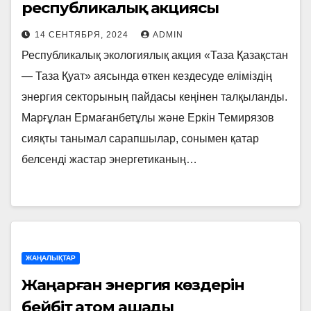
республикалық акциясы
14 СЕНТЯБРЯ, 2024
ADMIN
Республикалық экологиялық акция «Таза Қазақстан
— Таза Қуат» аясында өткен кездесуде еліміздің
энергия секторының пайдасы кеңінен талқыланды.
Марғұлан Ермағанбетұлы және Еркін Темирязов
сияқты танымал сарапшылар, сонымен қатар
белсенді жастар энергетиканың…
ЖАҢАЛЫҚТАР
Жаңарған энергия көздерін
бейбіт атом ашады