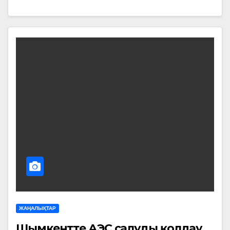
ЖАҢАЛЫҚТАР
Шымкентте АЭС салуды қолдау