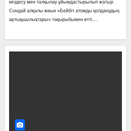
кездесу мен талқылау ұйымдастырылып жатыр.
Сондай алқалы жиын «Бейбіт атомды қолданудың
артықшылықтары» тақырыбымен өтті.…