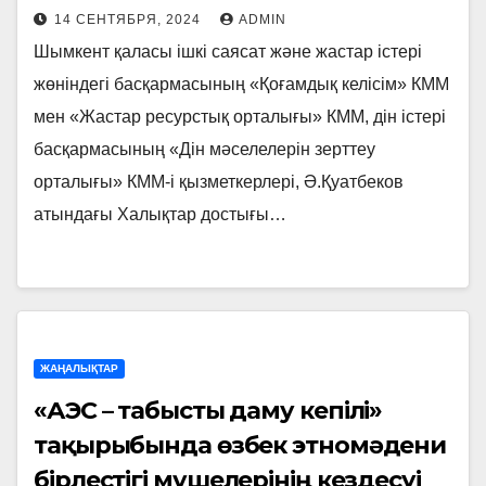
14 СЕНТЯБРЯ, 2024
ADMIN
Шымкент қаласы ішкі саясат және жастар істері
жөніндегі басқармасының «Қоғамдық келісім» КММ
мен «Жастар ресурстық орталығы» КММ, дін істері
басқармасының «Дін мәселелерін зерттеу
орталығы» КММ-і қызметкерлері, Ә.Қуатбеков
атындағы Халықтар достығы…
ЖАҢАЛЫҚТАР
«АЭС – табысты даму кепілі»
тақырыбында өзбек этномәдени
бірлестігі мүшелерінің кездесуі