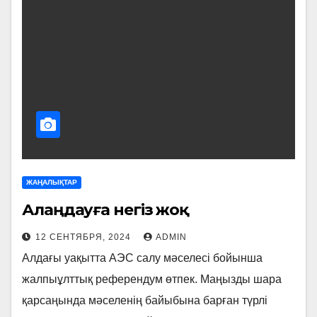
ЖАҢАЛЫҚТАР
Алаңдауға негіз жоқ
12 СЕНТЯБРЯ, 2024
ADMIN
Алдағы уақытта АЭС салу мәселесі бойынша
жалпыұлттық референдум өтпек. Маңызды шара
қарсаңында мәселенің байы­бына барған түрлі