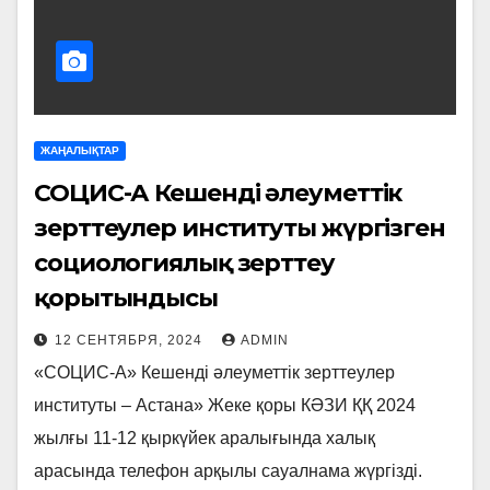
ЖАҢАЛЫҚТАР
СОЦИС-А Кешенді әлеуметтік
зерттеулер институты жүргізген
социологиялық зерттеу
қорытындысы
12 СЕНТЯБРЯ, 2024
ADMIN
«СОЦИС-А» Кешенді әлеуметтік зерттеулер
институты – Астана» Жеке қоры КӘЗИ ҚҚ 2024
жылғы 11-12 қыркүйек аралығында халық
арасында телефон арқылы сауалнама жүргізді.