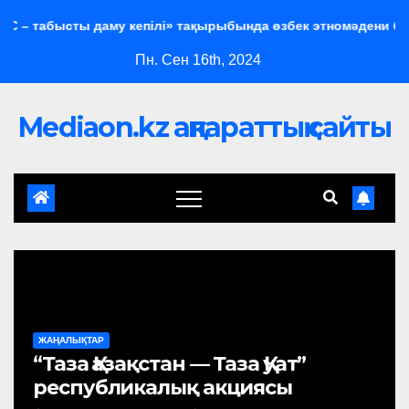
ысты даму кепілі» тақырыбында өзбек этномәдени бірлестігі м
Пн. Сен 16th, 2024
Mediaon.kz ақпараттық сайты
ЖАҢАЛЫҚТАР
“Таза Қазақстан — Таза Қуат”
республикалық акциясы