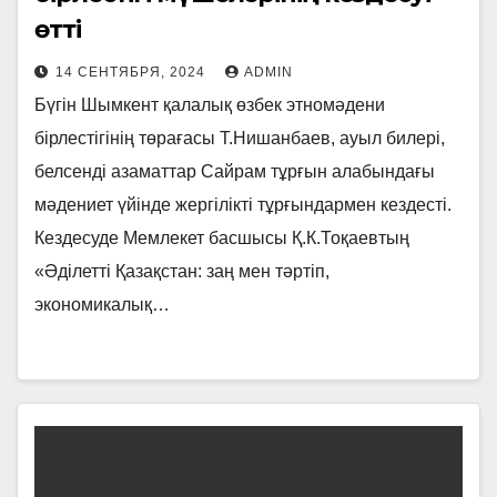
өтті
14 СЕНТЯБРЯ, 2024
ADMIN
Бүгін Шымкент қалалық өзбек этномәдени
бірлестігінің төрағасы Т.Нишанбаев, ауыл билері,
белсенді азаматтар Сайрам тұрғын алабындағы
мәдениет үйінде жергілікті тұрғындармен кездесті.
Кездесуде Мемлекет басшысы Қ.К.Тоқаевтың
«Әділетті Қазақстан: заң мен тәртіп,
экономикалық…