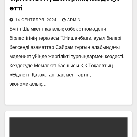
өтті
14 СЕНТЯБРЯ, 2024
ADMIN
Бүгін Шымкент қалалық өзбек этномәдени
бірлестігінің төрағасы Т.Нишанбаев, ауыл билері,
белсенді азаматтар Сайрам тұрғын алабындағы
мәдениет үйінде жергілікті тұрғындармен кездесті.
Кездесуде Мемлекет басшысы Қ.К.Тоқаевтың
«Әділетті Қазақстан: заң мен тәртіп,
экономикалық…