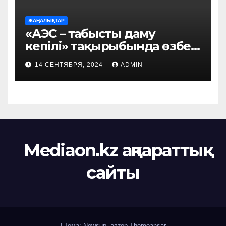
ЖАҢАЛЫҚТАР
«АЭС – табысты даму
кепілі» тақырыбында өзбек
этномәдени бірлестігі
14 СЕНТЯБРЯ, 2024
ADMIN
мүшелерінің кездесуі өтті
Mediaon.kz ақпараттық
сайты
|
Тема: Newsup, автор
Themeansar