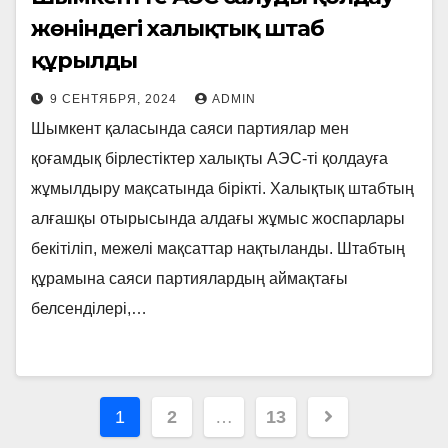
жөніндегі халықтық штаб
құрылды
9 СЕНТЯБРЯ, 2024
ADMIN
Шымкент қаласында саяси партиялар мен
қоғамдық бірлестіктер халықты АЭС-ті қолдауға
жұмылдыру мақсатында бірікті. Халықтық штабтың
алғашқы отырысында алдағы жұмыс жоспарлары
бекітіліп, межелі мақсаттар нақтыланды. Штабтың
құрамына саяси партиялардың аймақтағы
белсенділері,…
Навигация
1
2
…
13