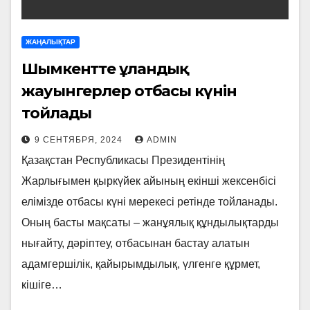
ЖАҢАЛЫҚТАР
Шымкентте ұландық
жауынгерлер отбасы күнін
тойлады
9 СЕНТЯБРЯ, 2024
ADMIN
Қазақстан Республикасы Президентінің
Жарлығымен қыркүйек айының екінші жексенбісі
елімізде отбасы күні мерекесі ретінде тойланады.
Оның басты мақсаты – жанұялық құндылықтарды
нығайту, дәріптеу, отбасынан бастау алатын
адамгершілік, қайырымдылық, үлгенге құрмет,
кішіге…