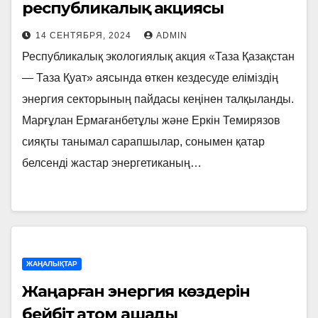
республикалық акциясы
14 СЕНТЯБРЯ, 2024
ADMIN
Республикалық экологиялық акция «Таза Қазақстан
— Таза Қуат» аясында өткен кездесуде еліміздің
энергия секторының пайдасы кеңінен талқыланды.
Марғұлан Ермағанбетұлы және Еркін Темирязов
сияқты танымал сарапшылар, сонымен қатар
белсенді жастар энергетиканың…
ЖАҢАЛЫҚТАР
Жаңарған энергия көздерін
бейбіт атом ашады