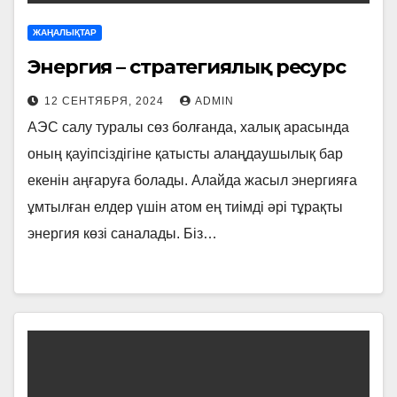
ЖАҢАЛЫҚТАР
Энергия – стратегиялық ресурс
12 СЕНТЯБРЯ, 2024
ADMIN
АЭС салу туралы сөз болғанда, халық арасында
оның қауіпсіздігіне қатыс­ты алаңдаушылық бар
екенін аңғаруға болады. Алайда жасыл энергияға
ұмтылған елдер үшін атом ең тиімді әрі тұрақты
энергия көзі саналады. Біз…