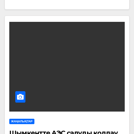
ЖАҢАЛЫҚТАР
Шымкентте АЭС салуды қолдау