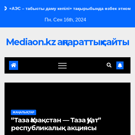
С – табысты даму кепілі» тақырыбында өзбек этномәдени бірлес
Пн. Сен 16th, 2024
Mediaon.kz ақпараттық сайты
ЖАҢАЛЫҚТАР
“Таза Қазақстан — Таза Қуат”
республикалық акциясы