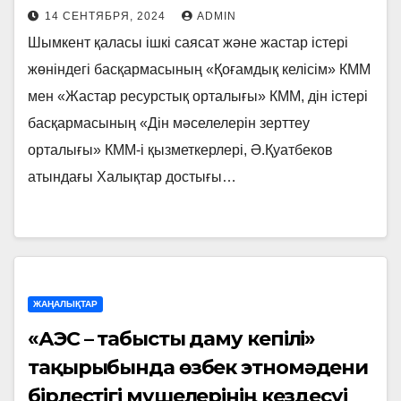
14 СЕНТЯБРЯ, 2024
ADMIN
Шымкент қаласы ішкі саясат және жастар істері
жөніндегі басқармасының «Қоғамдық келісім» КММ
мен «Жастар ресурстық орталығы» КММ, дін істері
басқармасының «Дін мәселелерін зерттеу
орталығы» КММ-і қызметкерлері, Ә.Қуатбеков
атындағы Халықтар достығы…
ЖАҢАЛЫҚТАР
«АЭС – табысты даму кепілі»
тақырыбында өзбек этномәдени
бірлестігі мүшелерінің кездесуі