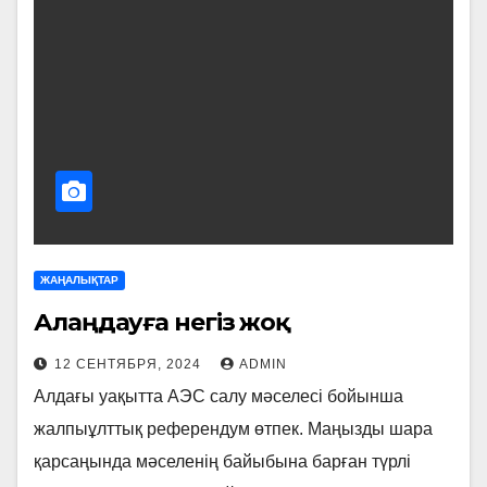
ЖАҢАЛЫҚТАР
Алаңдауға негіз жоқ
12 СЕНТЯБРЯ, 2024
ADMIN
Алдағы уақытта АЭС салу мәселесі бойынша
жалпыұлттық референдум өтпек. Маңызды шара
қарсаңында мәселенің байы­бына барған түрлі