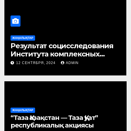
ЖАҢАЛЫҚТАР
Қуат”
Жаңарған энергия көзд
ясы
бейбіт атом ашады
14 СЕНТЯБРЯ, 2024
ADMIN
ЖАҢАЛЫҚТАР
“Таза Қазақстан — Таза Қуат”
республикалық акциясы