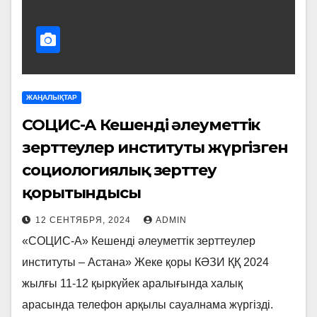
ЖАҢАЛЫҚТАР
СОЦИС-А Кешенді әлеуметтік
зерттеулер институты жүргізген
социологиялық зерттеу
қорытындысы
12 СЕНТЯБРЯ, 2024
ADMIN
«СОЦИС-А» Кешенді әлеуметтік зерттеулер
институты – Астана» Жеке қоры КӘЗИ ҚҚ 2024
жылғы 11-12 қыркүйек аралығында халық
арасында телефон арқылы сауалнама жүргізді.