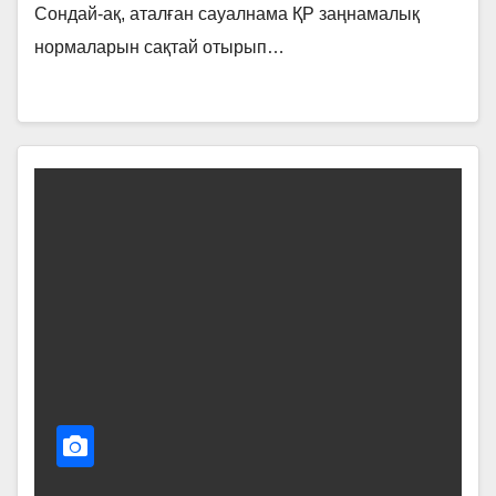
Сондай-ақ, аталған сауалнама ҚР заңнамалық
нормаларын сақтай отырып…