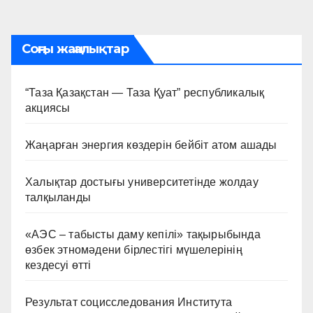
по
записям
Соңғы жаңалықтар
“Таза Қазақстан — Таза Қуат” республикалық
акциясы
Жаңарған энергия көздерін бейбіт атом ашады
Халықтар достығы университетінде жолдау
талқыланды
«АЭС – табысты даму кепілі» тақырыбында
өзбек этномәдени бірлестігі мүшелерінің
кездесуі өтті
Результат социсследования Института