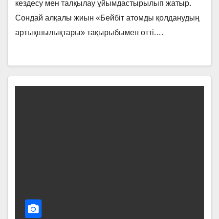
кездесу мен талқылау ұйымдастырылып жатыр.
Сондай алқалы жиын «Бейбіт атомды қолданудың
артықшылықтары» тақырыбымен өтті.…