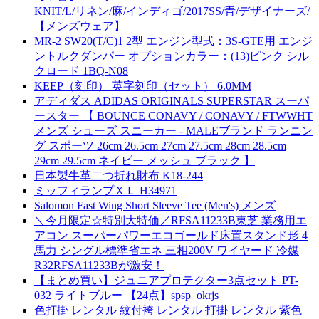
KNIT/L/リネン/麻/インディゴ/2017SS/青/デザイナーズ/
【メンズウェア】
MR-2 SW20(T/C)1 2型 エンジン型式：3S-GTE用 エンジ
ントルクダンパー オプションカラー：(13)ピンク シル
クロード 1BQ-N08
KEEP（刻印） 英字刻印（セット） 6.0MM
アディダス ADIDAS ORIGINALS SUPERSTAR スーパ
ースター 【 BOUNCE CONAVY / CONAVY / FTWWHT
メンズ シューズ スニーカー - MALEブランド ランニン
グ スポーツ 26cm 26.5cm 27cm 27.5cm 28cm 28.5cm
29cm 29.5cm ネイビー メッシュ ブラック 】
日本製牛革二つ折れ財布 K18-244
ミッフィランプＸＬ H34971
Salomon Fast Wing Short Sleeve Tee (Men's) メンズ
＼今月限定☆特別大特価／RFSA11233B東芝 業務用エ
アコン スーパーパワーエコゴールド床置スタンド形 4
馬力 シングル標準省エネ 三相200V ワイヤード 冷媒
R32RFSA11233Bが激安！
【まとめ買い】ジュニアプロテクター3点セット PT-
032 ライトブルー 【24点】spsp_okrjs
色打掛 レンタル 紋付袴 レンタル 打掛 レンタル 紫色