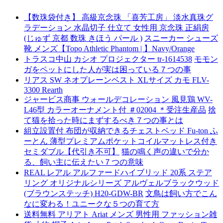
【数珠袋付き】 高級京念珠 「喜芳工房」 淡水真珠グ
ラデーション 水晶切子 仕立て 女性用 京念珠 正絹房
(じゅず 京都 数珠 きほう パール )
スニーカー シューズ
靴 メンズ【Topo Athletic Phantom | 】Navy/Orange
トラスコ中山 カシオ プロジェクター tr-1614538
モモン
ガをペットにした人が実は困っている７つの事
リアス SW ネオプレーンベスト XLサイズ カモ FLV-
3300 Rearth
ジャービス商事 ウォールデコレーション 風見鶏 WV-
L46型 カラーオーナメント付 ＃02004 ＊受注生産品
捨
て猫を拾った時にまずするべき７つの事とは
組立設置付 布団が収納できるチェストベッド Fu-ton ふ
ーとん 薄型プレミアムポケットコイルマットレス付き
セミダブル【代引き不可】
猫の鳴く声の違いで分か
る、飼い主に伝えたい７つの意味
REAL レアル アルファードハイブリッド 20系 ステア
リング オリジナルシリーズ アルヴェルブラックウッド
(ブラウンステッチ) H20-GDW-BR
文鳥は飼い方でこん
なに変わる！ユニークな５つの育て方
送料無料 アリアト Ariat メンズ 男性用 ファッション雑