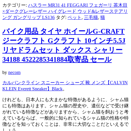
カテゴリー:
ハスラー MR31 41 FEGGARI フェガーリ 茶木目
×ダークグレーレザー ハイグレード ウッド&レザーステアリ
ング ガングリップ LS136
タグ:
ペット
,
三毛猫
,
猫
バイク用品 タイヤ ホイールG-CRAFT
ジークラフト Gクラフト 10インチ5.5J
リヤドラムセット ダックス シャリー
34188 4522285341884取寄品 セール
by
necom
カルバンクライン スニーカー シューズ 靴 メンズ【CALVIN
KLEIN Everett Sneaker】Black
。
けれども、日本人にも大まかな特徴があるように、シャム猫
にも特徴はあります。シャム猫の歴史や、遺伝などで受け継
がれている特徴などがありますから、シャム猫を飼おうと考
えているならば、一般的に知られているシャム猫の性格や特
徴などを知っておくことは、非常に大切なことだといえるで
しょう。