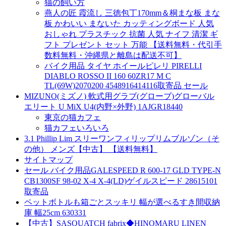
猫の飼い方
燕人の匠 霞流し 三徳包丁170mm＆桐まな板 まな
板 かわいい まないた カッティングボード 人気
おしゃれ プラスチック 抗菌 人気 ナイフ 清潔 ギ
フト プレゼント セット 万能 【送料無料・代引手
数料無料・沖縄県と離島は配送不可】
バイク用品 タイヤ ホイールピレリ PIRELLI
DIABLO ROSSO II 160 60ZR17 M C
TL(69W)2070200 4548916414116取寄品 セール
MIZUNO(ミズノ) 軟式用グラブ(グローブ)グローバル
エリート U MiX U4(内野×外野) 1AJGR18440
東京の猫カフェ
猫カフェいろいろ
3.1 Phillip Lim スリーワンフィリップリムブルゾン（そ
の他） メンズ【中古】 【送料無料】
サイトマップ
セール バイク用品GALESPEED R 600-17 GLD TYPE-N
CB1300SF 98-02 X-4 X-4(LD)ゲイルスピード 28615101
取寄品
ペットボトルも箱ごとスッキリ 幅が選べるすき間収納
庫 幅25cm 630331
【中古】SASQUATCH fabrix◆HINOMARU LINEN