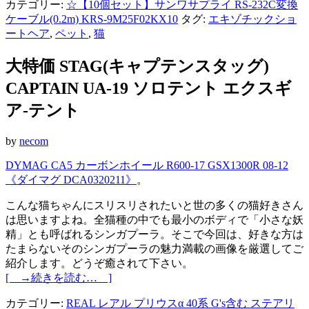
カテゴリー:
☆【10個セット】サンワサプライ RS-232C変換
ケーブル(0.2m) KRS-9M25F02KX10
タグ:
エキゾチックショ
ートヘア
,
ペット
,
猫
大特価 STAG(キャプテンスタッグ)
CAPTAIN UA-19 ソロテント エクスギ
ア-テント
by
necom
DYMAG CA5 カーボンホイール R600-17 GSX1300R 08-12
《ダイマグ DCA0320211》
。
こんな猫ちゃんにスリスリされたいと世の多くの猫好きさん
は思いますよね。全猫種の中でも最小のボディで「小さな妖
精」とも呼ばれるシンガプーラ。そこで今回は、好きな方は
たまらないそのシンガプーラの魅力満載の画像を厳選してご
紹介します。どうぞ癒されて下さい。
[ →続きを読む… ]
カテゴリー:
REAL レアル プリウスα 40系 G's含む ステアリ