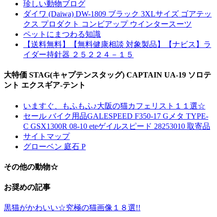
珍しい動物ブログ
ダイワ (Daiwa) DW-1809 ブラック 3XLサイズ ゴアテッ
クス プロダクト コンビアップ ウインタースーツ
ペットにまつわる知識
【送料無料】【無料健康相談 対象製品】【ナビス】ラ
イダー持針器 ２５２２４－１５
大特価 STAG(キャプテンスタッグ) CAPTAIN UA-19 ソロテ
ント エクスギア-テント
いますぐ、もふもふ♪大阪の猫カフェリスト１１選☆
セール バイク用品GALESPEED F350-17 Gメタ TYPE-
C GSX1300R 08-10 eteゲイルスピード 28253010 取寄品
サイトマップ
グローベン 庭石 P
その他の動物☆
お奨めの記事
黒猫がかわいい☆究極の猫画像１８選!!