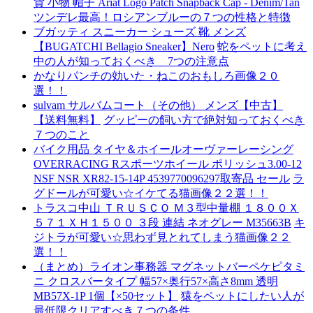
貨 小物 帽子 Ariat Logo Patch Snapback Cap - Denim/Tan
ツンデレ最高！ロシアンブルーの７つの性格と特徴
ブガッティ スニーカー シューズ 靴 メンズ
【BUGATCHI Bellagio Sneaker】Nero
蛇をペットに考え
中の人が知っておくべき 7つの注意点
かなりパンチの効いた・ねこのおもしろ画像２０
選！！
sulvam サルバムコート（その他） メンズ【中古】
【送料無料】
グッピーの飼い方で絶対知っておくべき
７つのこと
バイク用品 タイヤ＆ホイールオーヴァーレーシング
OVERRACING Rスポーツホイール ポリッシュ3.00-12
NSF NSR XR82-15-14P 4539770096297取寄品 セール
ラ
グドールが可愛い☆イケてる猫画像２２選！！
トラスコ中山 ＴＲＵＳＣＯ Ｍ３型中量棚 １８００Ｘ
５７１ＸＨ１５００ ３段 連結 ネオグレー M35663B
キ
ジトラが可愛い☆思わず見とれてしまう猫画像２２
選！！
（まとめ）ライオン事務器 マグネットバーペケピタミ
ニ クロスバータイプ 幅57×奥行57×高さ8mm 透明
MB57X-1P 1個【×50セット】
猿をペットにしたい人が
最低限クリアすべき７つの条件