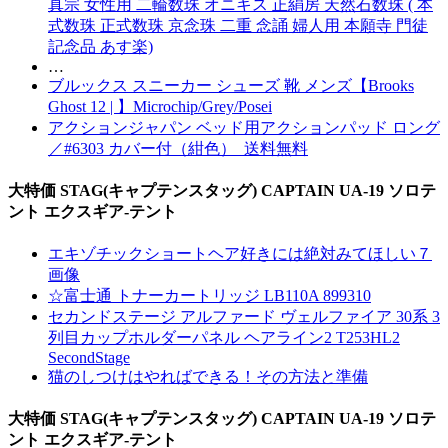
真宗 女性用 二輪数珠 オニキス 正絹房 天然石数珠 ( 本
式数珠 正式数珠 京念珠 二重 念誦 婦人用 本願寺 門徒
記念品 あす楽)
…
ブルックス スニーカー シューズ 靴 メンズ【Brooks
Ghost 12 | 】Microchip/Grey/Posei
アクションジャパン ベッド用アクションパッド ロング
／#6303 カバー付（紺色）_送料無料
大特価 STAG(キャプテンスタッグ) CAPTAIN UA-19 ソロテ
ント エクスギア-テント
エキゾチックショートヘア好きには絶対みてほしい７
画像
☆富士通 トナーカートリッジ LB110A 899310
セカンドステージ アルファード ヴェルファイア 30系 3
列目カップホルダーパネル ヘアライン2 T253HL2
SecondStage
猫のしつけはやればできる！その方法と準備
大特価 STAG(キャプテンスタッグ) CAPTAIN UA-19 ソロテ
ント エクスギア-テント