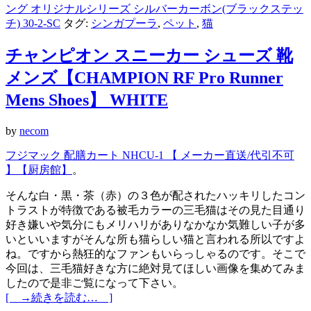
ング オリジナルシリーズ シルバーカーボン(ブラックステッ
チ) 30-2-SC
タグ:
シンガプーラ
,
ペット
,
猫
チャンピオン スニーカー シューズ 靴
メンズ【CHAMPION RF Pro Runner
Mens Shoes】 WHITE
by
necom
フジマック 配膳カート NHCU-1 【 メーカー直送/代引不可
】【厨房館】
。
そんな白・黒・茶（赤）の３色が配されたハッキリしたコン
トラストが特徴である被毛カラーの三毛猫はその見た目通り
好き嫌いや気分にもメリハリがありなかなか気難しい子が多
いといいますがそんな所も猫らしい猫と言われる所以ですよ
ね。ですから熱狂的なファンもいらっしゃるのです。そこで
今回は、三毛猫好きな方に絶対見てほしい画像を集めてみま
したので是非ご覧になって下さい。
[ →続きを読む… ]