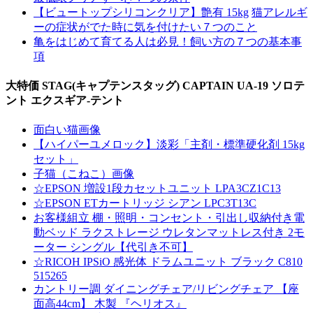
【ビュートップシリコンクリア】艶有 15kg
猫アレルギ
ーの症状がでた時に気を付けたい７つのこと
亀をはじめて育てる人は必見！飼い方の７つの基本事
項
大特価 STAG(キャプテンスタッグ) CAPTAIN UA-19 ソロテ
ント エクスギア-テント
面白い猫画像
【ハイパーユメロック】淡彩「主剤・標準硬化剤 15kg
セット」
子猫（こねこ）画像
☆EPSON 増設1段カセットユニット LPA3CZ1C13
☆EPSON ETカートリッジ シアン LPC3T13C
お客様組立 棚・照明・コンセント・引出し収納付き電
動ベッド ラクストレージ ウレタンマットレス付き 2モ
ーター シングル【代引き不可】
☆RICOH IPSiO 感光体 ドラムユニット ブラック C810
515265
カントリー調 ダイニングチェア/リビングチェア 【座
面高44cm】 木製 『ヘリオス』