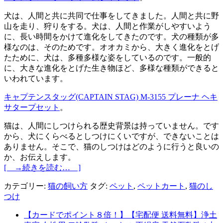
犬は、人間と共に共同で仕事をしてきました。人間と共に野
山を走り、狩りをする。犬は、人間と作業がしやすいよう
に、長い時間をかけて進化をしてきたのです。犬の種類が多
様なのは、そのためです。オオカミから、大きく進化をとげ
たために、犬は、多種多様な姿をしているのです。一般的
に、大きな進化をとげた生き物ほど、多様な種類ができると
いわれています。
キャプテンスタッグ(CAPTAIN STAG) M-3155 プレーナ ヘキ
サタープセット
。
猫は、人間にしつけられる歴史背景は持っていません。です
から、犬にくらべるとしつけにくいですが、できないことは
ありません。そこで、猫のしつけはどのように行うと良いの
か、お伝えします。
[ →続きを読む… ]
カテゴリー:
猫の飼い方
タグ:
ペット
,
ペットカート
,
猫のし
つけ
【カードでポイント８倍！】【宅配便 送料無料】浄土