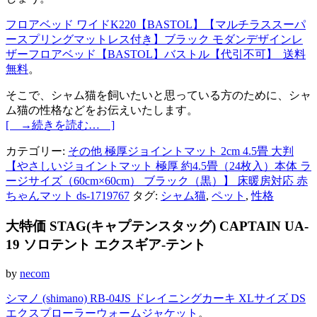
フロアベッド ワイドK220【BASTOL】【マルチラススーパ
ースプリングマットレス付き】ブラック モダンデザインレ
ザーフロアベッド【BASTOL】バストル【代引不可】_送料
無料
。
そこで、シャム猫を飼いたいと思っている方のために、シャ
ム猫の性格などをお伝えいたします。
[ →続きを読む… ]
カテゴリー:
その他 極厚ジョイントマット 2cm 4.5畳 大判
【やさしいジョイントマット 極厚 約4.5畳（24枚入）本体 ラ
ージサイズ（60cm×60cm） ブラック（黒）】 床暖房対応 赤
ちゃんマット ds-1719767
タグ:
シャム猫
,
ペット
,
性格
大特価 STAG(キャプテンスタッグ) CAPTAIN UA-
19 ソロテント エクスギア-テント
by
necom
シマノ (shimano) RB-04JS ドレイニングカーキ XLサイズ DS
エクスプローラーウォームジャケット
。