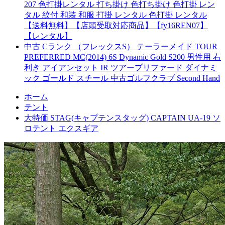
207 色打掛レンタル 打ち掛け 色打ち掛け 色打掛 レン
タル 紋付 和装 和服 打掛 レンタル 色打掛 レンタル
【送料無料】【店頭受取対応商品】【fy16REN07】
【レンタル】
中古 Cランク （フレックスS） テーラーメイド TOUR
PREFERRED MC(2014) 6S Dynamic Gold S200 男性用 右
利き アイアンセット IR ツアープリファード ダイナミ
ック ゴールド スチール 中古ゴルフクラブ Second Hand
ホーム
テント
大特価 STAG(キャプテンスタッグ) CAPTAIN UA-19 ソ
ロテント エクスギア