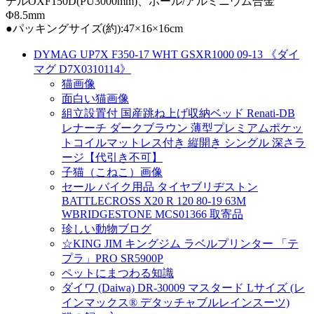
テルOXF150D(PU3000mm)、ポール/アルミニウム合金
Φ8.5mm
●パッキングサイズ(約):47×16×16cm
DYMAG UP7X F350-17 WHT GSXR1000 09-13 《ダイ
マグ D7X0310114》
猫画像
面白い猫画像
組立設置付 国産跳ね上げ収納ベッド Renati-DB
レナーチ ダークブラウン 薄型プレミアムポケッ
トコイルマットレス付き 縦開き シングル 深さラ
ージ【代引き不可】
子猫（こねこ）画像
セール バイク用品 タイヤブリヂストン
BATTLECROSS X20 R 120 80-19 63M
WBRIDGESTONE MCS01366 取寄品
珍しい動物ブログ
☆KING JIM キングジム ラベルプリンター 「テ
プラ」PRO SR5900P
ペットにまつわる知識
ダイワ (Daiwa) DR-30009 マスタード Lサイズ (レ
インマックス® デタッチャブルレインスーツ)