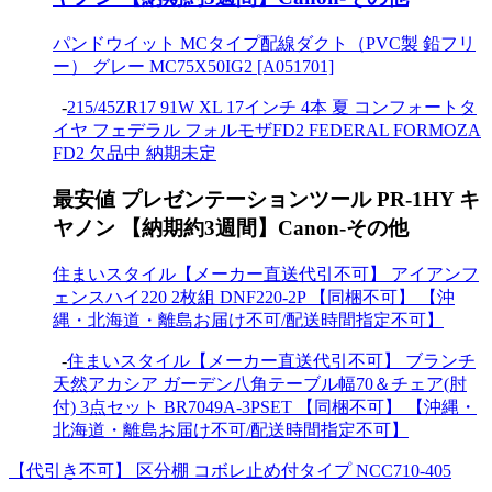
パンドウイット MCタイプ配線ダクト（PVC製 鉛フリ
ー） グレー MC75X50IG2 [A051701]
-
215/45ZR17 91W XL 17インチ 4本 夏 コンフォートタ
イヤ フェデラル フォルモザFD2 FEDERAL FORMOZA
FD2 欠品中 納期未定
最安値 プレゼンテーションツール PR-1HY キ
ヤノン 【納期約3週間】Canon-その他
住まいスタイル【メーカー直送代引不可】 アイアンフ
ェンスハイ220 2枚組 DNF220-2P 【同梱不可】 【沖
縄・北海道・離島お届け不可/配送時間指定不可】
-
住まいスタイル【メーカー直送代引不可】 ブランチ
天然アカシア ガーデン八角テーブル幅70＆チェア(肘
付) 3点セット BR7049A-3PSET 【同梱不可】 【沖縄・
北海道・離島お届け不可/配送時間指定不可】
【代引き不可】 区分棚 コボレ止め付タイプ NCC710-405