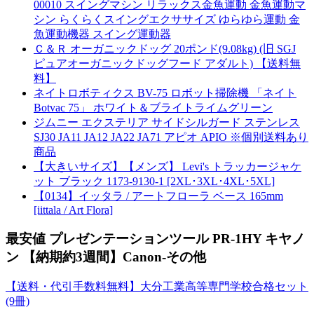
00010 スイングマシン リラックス金魚運動 金魚運動マ
シン らくらくスイングエクササイズ ゆらゆら運動 金
魚運動機器 スイング運動器
Ｃ＆Ｒ オーガニックドッグ 20ポンド(9.08kg) (旧 SGJ
ピュアオーガニックドッグフード アダルト) 【送料無
料】
ネイトロボティクス BV-75 ロボット掃除機 「ネイト
Botvac 75」 ホワイト＆ブライトライムグリーン
ジムニー エクステリア サイドシルガード ステンレス
SJ30 JA11 JA12 JA22 JA71 アピオ APIO ※個別送料あり
商品
【大きいサイズ】【メンズ】 Levi's トラッカージャケ
ット ブラック 1173-9130-1 [2XL･3XL･4XL･5XL]
【0134】イッタラ / アートフローラ ベース 165mm
[iittala / Art Flora]
最安値 プレゼンテーションツール PR-1HY キヤノ
ン 【納期約3週間】Canon-その他
【送料・代引手数料無料】大分工業高等専門学校合格セット
(9冊)