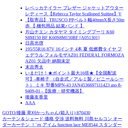
レベッカテイラー ブレザー ジャケットアウター
レディース【Rebecca Taylor Scalloped Suiting】V
【取寄品】 TRUSCO PPベルト幅40mmX長さ50m
赤 【 梱包用品 結束バンド 】
片山チエン カタヤマ タイミングプーリ K60
S8M150 BF K60S8M150BF [A051301]
日高光啓
195/55R16 87V 16インチ 4本 夏 低燃費タイヤ フ
ェデラル フォルモザAZ01 FEDERAL FORMOZA
AZ01 欠品中 納期未定
末吉秀太
いまだけ！★ポイント最大16倍★【全国配送
可】-車椅子 （自走式／アルミ製／ビニールシー
ト） ミキ 型番MPN-43 JAN4536697111423 aso 8-
9409-01 -【医療・研究機器】
後藤友香里
AAA
GOTO/後藤 草刈かっちゃん(箱入り) 870430
カーテン＆シェード 価格 交渉 送料無料 川島セルコン オー
ダーカーテン ！´ｍ アイム function lace ME8544 スタンダー