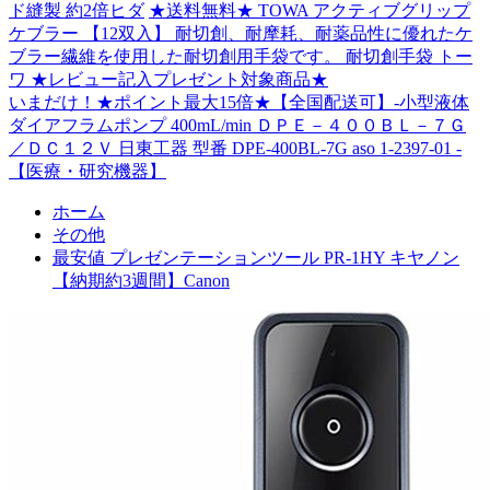
ド縫製 約2倍ヒダ
★送料無料★ TOWA アクティブグリップ
ケブラー 【12双入】 耐切創、耐摩耗、耐薬品性に優れたケ
ブラー繊維を使用した耐切創用手袋です。 耐切創手袋 トー
ワ ★レビュー記入プレゼント対象商品★
いまだけ！★ポイント最大15倍★【全国配送可】-小型液体
ダイアフラムポンプ 400mL/min ＤＰＥ－４００ＢＬ－７Ｇ
／ＤＣ１２Ｖ 日東工器 型番 DPE-400BL-7G aso 1-2397-01 -
【医療・研究機器】
ホーム
その他
最安値 プレゼンテーションツール PR-1HY キヤノン
【納期約3週間】Canon