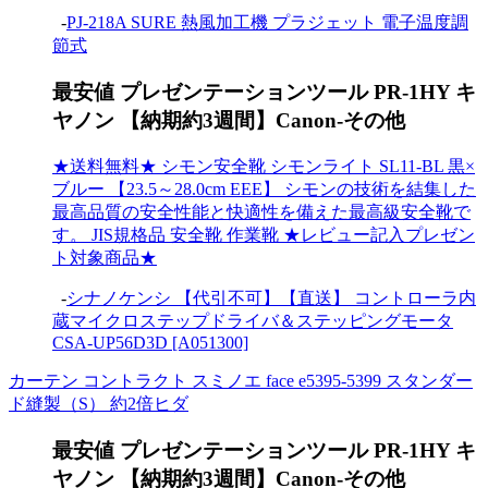
-
PJ-218A SURE 熱風加工機 プラジェット 電子温度調
節式
最安値 プレゼンテーションツール PR-1HY キ
ヤノン 【納期約3週間】Canon-その他
★送料無料★ シモン安全靴 シモンライト SL11-BL 黒×
ブルー 【23.5～28.0cm EEE】 シモンの技術を結集した
最高品質の安全性能と快適性を備えた最高級安全靴で
す。 JIS規格品 安全靴 作業靴 ★レビュー記入プレゼン
ト対象商品★
-
シナノケンシ 【代引不可】【直送】 コントローラ内
蔵マイクロステップドライバ＆ステッピングモータ
CSA-UP56D3D [A051300]
カーテン コントラクト スミノエ face e5395-5399 スタンダー
ド縫製（S） 約2倍ヒダ
最安値 プレゼンテーションツール PR-1HY キ
ヤノン 【納期約3週間】Canon-その他