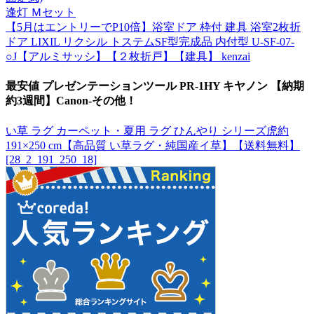
逢灯 Ｍセット
【5月はエントリーでP10倍】浴室ドア 枠付 建具 浴室2枚折
ドア LIXIL リクシル トステムSF型完成品 内付型 U-SF-07-
○J【アルミサッシ】【２枚折戸】【建具】 kenzai
最安値 プレゼンテーションツール PR-1HY キヤノン 【納期
約3週間】Canon-その他！
い草 ラグ カーペット・夏用 ラグ ひんやり シリーズ虎約
191×250 cm【高品質 い草ラグ・純国産イ草】【送料無料】
[28_2_191_250_18]