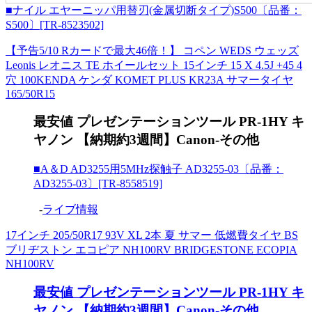
■ナイル エヤーニッパ用替刃(金属切断タイプ)S500〔品番：
S500〕[TR-8523502]
【予告5/10 Rカードで最大46倍！】 コペン WEDS ウェッズ
Leonis レオニス TE ホイールセット 15インチ 15 X 4.5J +45 4
穴 100KENDA ケンダ KOMET PLUS KR23A サマータイヤ
165/50R15
最安値 プレゼンテーションツール PR-1HY キ
ヤノン 【納期約3週間】Canon-その他
■A＆D AD3255用5MHz探触子 AD3255-03〔品番：
AD3255-03〕[TR-8558519]
-
ライブ情報
17インチ 205/50R17 93V XL 2本 夏 サマー 低燃費タイヤ BS
ブリヂストン エコピア NH100RV BRIDGESTONE ECOPIA
NH100RV
最安値 プレゼンテーションツール PR-1HY キ
ヤノン 【納期約3週間】Canon-その他