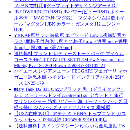
JAPAN/右打用][グラファイトデザインツアーＡＤ]
JB POWER(BITO R&D) JBパワー(ビトーR&D) ホイー
ル本体 「MAGTAN (マグ鍛)」 マグネシウム鍛造ホイ
ール [マグタン] JBK カラー：ガンメタ H2 ニンジャ
H2R
YKKAP窓サッシ 装飾窓 エピソード[Low-E複層防音ガ
ラス] 面格子付内倒し窓 たて格子[Low-E透明5mm+透明
3mm]：[幅780mm×高770mm]
送料無料 ブランド レディーストートバッグ マイケル
コース 30H6GTTT3V JET SET ITEM Ew Signature Tote
Mk Sig Pvc 18k 200 Brown_4582357833105_21
ハイエース レジアスエース FEGGARI フェガーリ マホ
ガニー調黒木目 ハイグレード インテリアパネル 25ピ
ース LN25-179
■Dry Tank D2 33L Onxy/ブラック 黒 （ドライタンク）
33Ｌ ストリームトレイル/StreamTrail アウトドア 旅行
マリンレジャー 防水 リゾート 海 サーフィン バッグ 日
帰り登山 ジムバッグ ミディアムサイズ 機械屋
【USA在庫あり】 アテナ ATHENA トップエンド ガス
ケットセット 09年以降 CRF450R 991610 JP店
【送料無料】スイングマシーン ゆらゆら金魚運動 He-