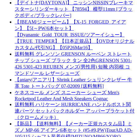
【デイトナ[DAYTONA]】 ニッシンNISSINブレーキマ
スターシリンダーキット 【78594】 横型11mm [ブラッ
クボディ/ブラックレバー]
【JBEAM/ジェービーム】【X-15_FORGED_アイア
ン】【5I～PW/6本セット】
【Dyanamic_Gold_TOUR_ISSUE/ツアーイシュー】
【TRUE_TEMPER】【日本正規品】【OVDオリジナル
カスタム/代引NG】【05P26Mar16】
送料無料 グレンソン GRENSON ルーベン ストレート
チップ シューズ ブラック タン 全2色GRENSON 5301-
426 5301-423 REUBEN メンズ(男性用) 短靴 内羽根 コ
マンドソール レザーシューズ
【aniary|アニアリ】Shrink Leather シュリンクレザー 牛
革 Tote トートバッグ 07-02009 [送料無料]
ケネスコール メンズ スニーカー シューズ Men's
Rocketpod Leather And Mesh Sneakers Cognac
送料無料 ハリケーン HURRICANE ハンドルポスト関
連パーツ セットバックホルダー アッパーブラケット付
（クロームメッキ）
【新品】【送料無料】【メーカー正規カスタム品】ミ
ズノ MP-66 アイアン6本セット (#5-#9,PW)TourAD AD-
105/115 シャフト装着仕様[MIZUNO/MP66/YORO