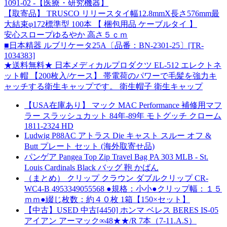
1091-02 -【医療・研究機器】
【取寄品】 TRUSCO リリースタイ幅12.8mmX長さ576mm最
大結束φ172標準型 100本 【 梱包用品 ケーブルタイ 】
安心スロープゆるやか 高さ５ｃｍ
■日本精器 ルブリケータ25A〔品番：BN-2301-25〕[TR-
1034383]
★送料無料★ 日本メディカルプロダクツ EL-512 エレクトネ
ット帽 【200枚入/ケース】 帯電荷のパワーで毛髪を強力キ
ャッチする衛生キャップです。 衛生帽子 衛生キャップ
【USA在庫あり】 マック MAC Performance 補修用マフ
ラー スラッシュカット 84年-89年 モトグッチ クローム
1811-2324 HD
Ludwig P88AC アトラス Die キャスト スルー オフ &
Butt プレート セット (海外取寄せ品)
パンゲア Pangea Top Zip Travel Bag PA 303 MLB - St.
Louis Cardinals Black バッグ 鞄 かばん
（まとめ） クリップ クラウン ダブルクリップ CR-
WC4-B 4953349055568 ●規格：小小●クリップ幅：１５
ｍｍ●綴じ枚数：約４０枚 1箱【150×セット】
【中古】USED 中古[4450] ホンマ ベレス BERES IS-05
アイアン アーマック∞48★★/R 7本（7-11.A.S）