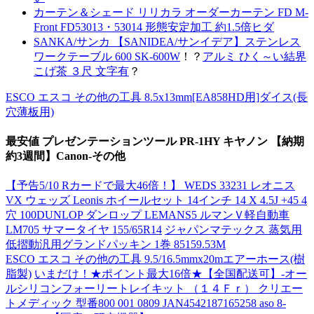
カーテン＆シェード リリカラ オーダーカーテン FD M-
Front FD53013・53014 形態安定加工 約1.5倍ヒダ
SANKA/サンカ 【SANIDEA/サンイデア】ステンレス
ワークテーブル 600 SK-600W
！？
アルミ ひく～い結界
こげ茶 ３尺 文字有
？
ESCO エスコ その他の工具 8.5x13mm[EA858HD用]ダイス(長
穴薄板用)
最安値 プレゼンテーションツール PR-1HY キヤノン 【納期
約3週間】Canon-その他
【予告5/10 Rカードで最大46倍！】 WEDS 33231 レオニス
VX ウェッズ Leonis ホイールセット 14インチ 14 X 4.5J +45 4
穴 100DUNLOP ダンロップ LEMANS5 ルマンＶ軽自動車
LM705 サマータイヤ 155/65R14
ジャパンマテックス 蒸気用
低摺動汎用グランドパッキン 1巻 85159.53M
ESCO エスコ その他の工具 9.5/16.5mmx20mエアーホース(樹
脂製)
いまだけ！★ポイント最大16倍★【全国配送可】-オー
ルシリコンフォーリートレイキット （１４Ｆｒ） クリエー
トメディック 型番800 001 0809 JAN4542187165258 aso 8-