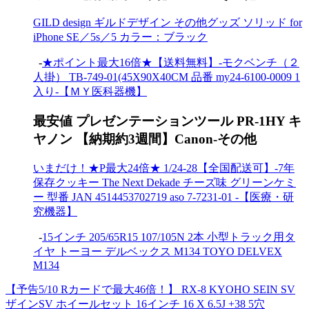
GILD design ギルドデザイン その他グッズ ソリッド for
iPhone SE／5s／5 カラー：ブラック
-
★ポイント最大16倍★【送料無料】-モクベンチ（２
人掛） TB-749-01(45X90X40CM 品番 my24-6100-0009 1
入り-【ＭＹ医科器機】
最安値 プレゼンテーションツール PR-1HY キ
ヤノン 【納期約3週間】Canon-その他
いまだけ！★P最大24倍★ 1/24-28【全国配送可】-7年
保存クッキー The Next Dekade チーズ味 グリーンケミ
ー 型番 JAN 4514453702719 aso 7-7231-01 -【医療・研
究機器】
-
15インチ 205/65R15 107/105N 2本 小型トラック用タ
イヤ トーヨー デルベックス M134 TOYO DELVEX
M134
【予告5/10 Rカードで最大46倍！】 RX-8 KYOHO SEIN SV
ザインSV ホイールセット 16インチ 16 X 6.5J +38 5穴