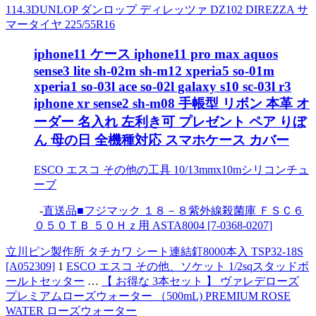
114.3DUNLOP ダンロップ ディレッツァ DZ102 DIREZZA サ
マータイヤ 225/55R16
iphone11 ケース iphone11 pro max aquos
sense3 lite sh-02m sh-m12 xperia5 so-01m
xperia1 so-03l ace so-02l galaxy s10 sc-03l r3
iphone xr sense2 sh-m08 手帳型 リボン 本革 オ
ーダー 名入れ 左利き可 プレゼント ペア りぼ
ん 母の日 全機種対応 スマホケース カバー
ESCO エスコ その他の工具 10/13mmx10mシリコンチュ
ーブ
-
直送品■フジマック １８－８紫外線殺菌庫 ＦＳＣ６
０５０ＴＢ ５０Ｈｚ用 ASTA8004 [7-0368-0207]
立川ピン製作所 タチカワ シート連結釘8000本入 TSP32-18S
[A052309]
1
ESCO エスコ その他、ソケット 1/2sqスタッドボ
ールトセッター
…
【 お得な 3本セット 】 ヴァレデローズ
プレミアムローズウォーター （500mL) PREMIUM ROSE
WATER ローズウォーター