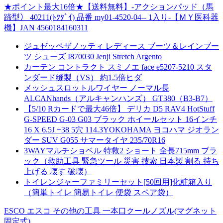
★ポイント最大16倍★【送料無料】-アクションパッド（馬
蹄型） 40211(ﾄｸﾀﾞｲ) 品番 my01-4520-04-- 1入り-【ＭＹ医科器
機】JAN 4560184160311
ジュゼッペザノッティ レディース ブーツ＆レインブー
ツ シューズ I870030 Jenji Stretch Argento
カーテン コントラクト スミノエ face e5207-5210 スタ
ンダード縫製（VS） 約1.5倍ヒダ
メッシュスロットルワイヤー ノーマル長
ALCANhands（アルキャンハンズ） GT380（B3-B7）
【5/10 Rカードで最大46倍】 デリカ D5 RAV4 HotStuff
G-SPEED G-03 G03 ブラック ホイールセット 16インチ
16 X 6.5J +38 5穴 114.3YOKOHAMA ヨコハマ ジオラン
ダー SUV G055 サマータイヤ 235/70R16
3WAYマルチショベル 特救2 ショート 全長715mm ブラ
ック（救助工具 緊急ツール 災害 捜索 日本製 割る 持ち
上げる 壊す 破壊）
トイレンジャーファミリーセット[50回用]化粧箱入り
（簡単トイレ 簡易トイレ 便袋 スペア袋）
ESCO エスコ その他の工具 一本口クールノズル(マグネット
固定式)