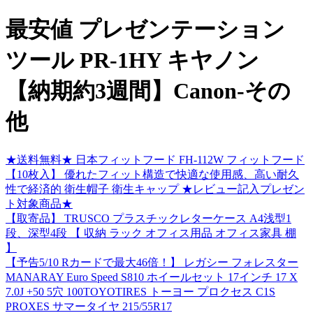
最安値 プレゼンテーション
ツール PR-1HY キヤノン
【納期約3週間】Canon-その
他
★送料無料★ 日本フィットフード FH-112W フィットフード
【10枚入】 優れたフィット構造で快適な使用感、高い耐久
性で経済的 衛生帽子 衛生キャップ ★レビュー記入プレゼン
ト対象商品★
【取寄品】 TRUSCO プラスチックレターケース A4浅型1
段、深型4段 【 収納 ラック オフィス用品 オフィス家具 棚
】
【予告5/10 Rカードで最大46倍！】 レガシー フォレスター
MANARAY Euro Speed S810 ホイールセット 17インチ 17 X
7.0J +50 5穴 100TOYOTIRES トーヨー プロクセス C1S
PROXES サマータイヤ 215/55R17