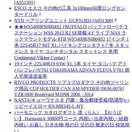
[A051301]
ESCO エスコ その他の工具 3x100mm/60度ロングセン
タードリル
！
NTN ベアリングユニット UCP313D1 [A051300]
？
★★WS5400RN0804S2 {BUFFALO バッファロー] テラ
ステーション WSS 2012 R2 SE搭載 4ドライブ NAS ラ
ックマウントモデル 8TB WS5400RN0804S2
17インチ 1
本 225/45R17 94T XL バイキングコンタクト7 冬 スタッ
ドレス タイヤ コンチネンタル スタットレス 冬用
Continental Viking Contact
！
19インチ 225/40R19 93W XL 1本 タイヤ ヨコハマ アド
バンフレバV701 YOKOHAMA ADVAN FLEVA V701 個
人宅発送追金有
RIVCO PRODUCTS リブコプロダクツ その他ツーリン
グ用品 CUP HOLDER CAN AM SPYDER [0636-0076]
VZR1800 Boulevard M109R 2006 - 2014
NASTA/キョーワナスタ 戸建・集合郵便受箱(防滴型)ハ
ッピーイエロー KS-MB34S-L-HY
ハーモニック カタログギフト 凛（りん） 【おうば
い】 Harmonick 30800円コース 内祝い 出産内祝い 結婚
内祝い お返し 引き出物 母の日 父の日 敬老の日 快気祝
い