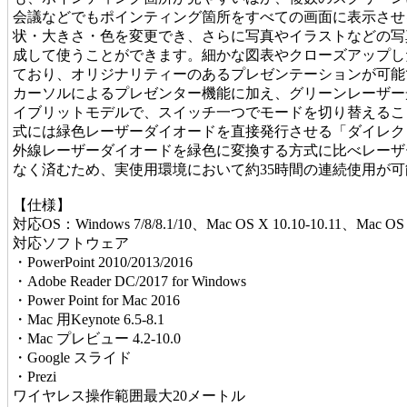
会議などでもポインティング箇所をすべての画面に表示させ
状・大きさ・色を変更でき、さらに写真やイラストなどの写
成して使うことができます。細かな図表やクローズアップし
ており、オリジナリティーのあるプレゼンテーションが可能です
カーソルによるプレゼンター機能に加え、グリーンレーザー
イブリットモデルで、スイッチ一つでモードを切り替えるこ
式には緑色レーザーダイオードを直接発行させる「ダイレク
外線レーザーダイオードを緑色に変換する方式に比べレーザ
なく済むため、実使用環境において約35時間の連続使用が可
【仕様】
対応OS：Windows 7/8/8.1/10、Mac OS X 10.10-10.11、Mac 
対応ソフトウェア
・PowerPoint 2010/2013/2016
・Adobe Reader DC/2017 for Windows
・Power Point for Mac 2016
・Mac 用Keynote 6.5-8.1
・Mac プレビュー 4.2-10.0
・Google スライド
・Prezi
ワイヤレス操作範囲最大20メートル