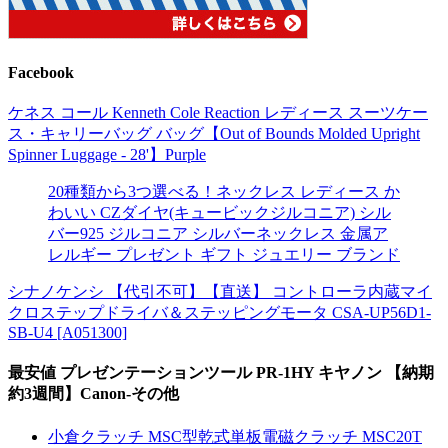
Facebook
ケネス コール Kenneth Cole Reaction レディース スーツケー
ス・キャリーバッグ バッグ【Out of Bounds Molded Upright
Spinner Luggage - 28'】Purple
20種類から3つ選べる！ネックレス レディース か
わいい CZダイヤ(キュービックジルコニア) シル
バー925 ジルコニア シルバーネックレス 金属ア
レルギー プレゼント ギフト ジュエリー ブランド
シナノケンシ 【代引不可】【直送】 コントローラ内蔵マイ
クロステップドライバ＆ステッピングモータ CSA-UP56D1-
SB-U4 [A051300]
最安値 プレゼンテーションツール PR-1HY キヤノン 【納期
約3週間】Canon-その他
小倉クラッチ MSC型乾式単板電磁クラッチ MSC20T