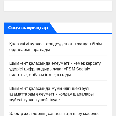
Соңғы жаңалықтар
Қала әкімі күрделі жөндеуден өтіп жатқан білім
ордаларын аралады
Шымкент қаласында әлеуметтік көмек көрсету
үдерісі цифрландырылуда: «FSM Social»
пилоттық жобасы іске қосылды
Шымкент қаласында мүмкіндігі шектеулі
азаматтарды әлеуметтік қолдау шаралары
жүйелі түрде күшейтілуде
Электр желілерінің сапасын арттыру мәселесі