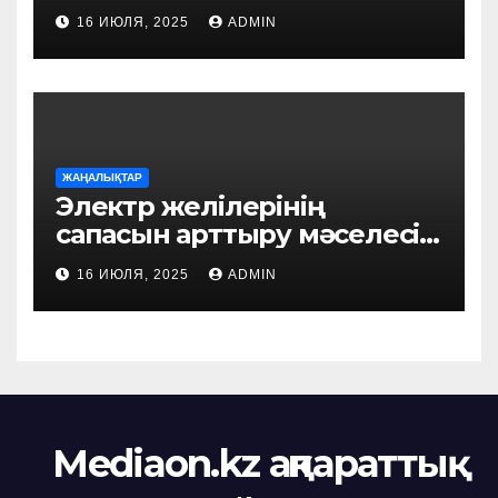
азаматтарды әлеуметтік
16 ИЮЛЯ, 2025
ADMIN
қолдау шаралары жүйелі
түрде күшейтілуде
ЖАҢАЛЫҚТАР
Электр желілерінің
сапасын арттыру мәселесі
қаралды
16 ИЮЛЯ, 2025
ADMIN
Mediaon.kz ақпараттық