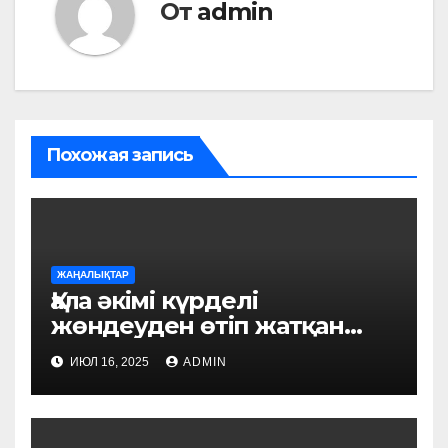
От
admin
Похожая запись
ЖАҢАЛЫҚТАР
Қала әкімі күрделі
жөндеуден өтіп жатқан
білім ордаларын аралады
ИЮЛ 16, 2025
ADMIN