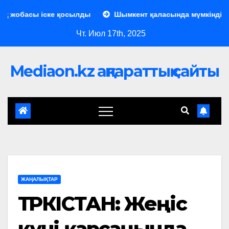
жобасы іске қосылды
Шымкент қаласында мүмкіндігі шек
Чт. Июл 17th, 2025
Mediaon.kz ақпараттық сайты
ЖАҢАЛЫҚТАР
ТҮРКІСТАН: Жеңіс
күні қарсаңында