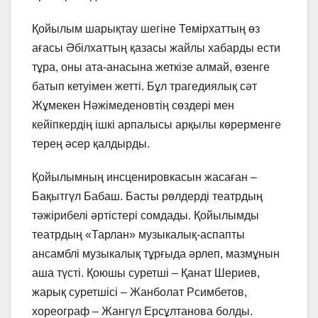
Қойылым шарықтау шегіне Темірхаттың өз
ағасы Әбілхаттың қазасы жайлы хабарды ести
тұра, оны ата-анасына жеткізе алмай, өзенге
батып кетуімен жетті. Бұл трагедиялық сәт
Жұмекен Нәжімеденовтің сөздері мен
кейіпкердің ішкі арпалысы арқылы көрерменге
терең әсер қалдырды.
Қойылымның инсценировкасын жасаған –
Бақытгүл Бабаш. Басты рөлдерді театрдың
тәжірибелі әртістері сомдады. Қойылымды
театрдың «Тарлан» музыкалық-аспапты
ансамблі музыкалық тұрғыда әрлеп, мазмұнын
аша түсті. Қоюшы суретші – Қанат Шериев,
жарық суретшісі – Жанболат Рсимбетов,
хореограф – Жангүл Ерсұлтанова болды.