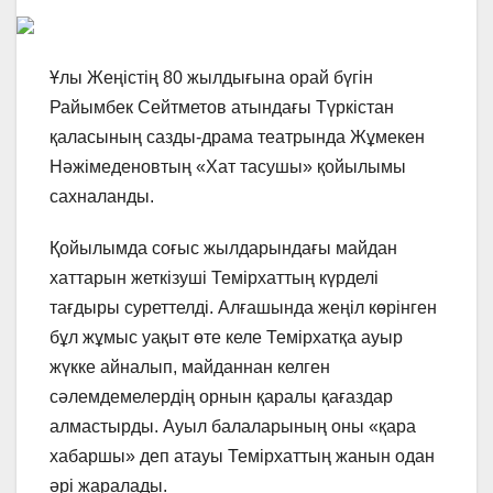
Ұлы Жеңістің 80 жылдығына орай бүгін
Райымбек Сейтметов атындағы Түркістан
қаласының сазды-драма театрында Жұмекен
Нәжімеденовтың «Хат тасушы» қойылымы
сахналанды.
Қойылымда соғыс жылдарындағы майдан
хаттарын жеткізуші Темірхаттың күрделі
тағдыры суреттелді. Алғашында жеңіл көрінген
бұл жұмыс уақыт өте келе Темірхатқа ауыр
жүкке айналып, майданнан келген
сәлемдемелердің орнын қаралы қағаздар
алмастырды. Ауыл балаларының оны «қара
хабаршы» деп атауы Темірхаттың жанын одан
әрі жаралады.