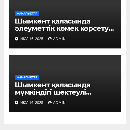
ЖАҢАЛЫҚТАР
Шымкент қаласында
әлеуметтік көмек көрсету
үдерісі цифрландырылуда:
ИЮЛ 16, 2025
ADMIN
«FSM Social» пилоттық
жобасы іске қосылды
ЖАҢАЛЫҚТАР
Шымкент қаласында
мүмкіндігі шектеулі
азаматтарды әлеуметтік
ИЮЛ 16, 2025
ADMIN
қолдау шаралары жүйелі
түрде күшейтілуде