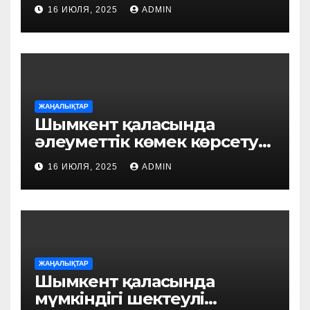
білім ордаларын аралады
16 ИЮЛЯ, 2025
ADMIN
ЖАҢАЛЫҚТАР
Шымкент қаласында
әлеуметтік көмек көрсету
үдерісі цифрландырылуда:
16 ИЮЛЯ, 2025
ADMIN
«FSM Social» пилоттық
жобасы іске қосылды
ЖАҢАЛЫҚТАР
Шымкент қаласында
мүмкіндігі шектеулі