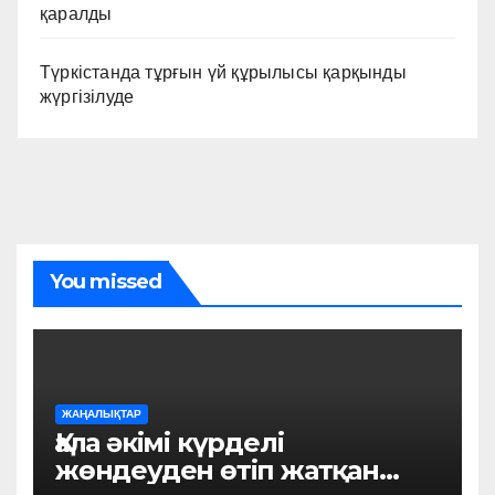
қаралды
Түркістанда тұрғын үй құрылысы қарқынды
жүргізілуде
You missed
ЖАҢАЛЫҚТАР
Қала әкімі күрделі
жөндеуден өтіп жатқан