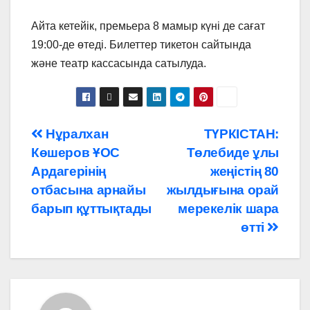
Айта кетейік, премьера 8 мамыр күні де сағат
19:00-де өтеді. Билеттер тикетон сайтында
және театр кассасында сатылуда.
Навигация
Нұралхан
ТҮРКІСТАН:
Көшеров ҰОС
Төлебиде ұлы
по
Ардагерінің
жеңістің 80
записям
отбасына арнайы
жылдығына орай
барып құттықтады
мерекелік шара
өтті