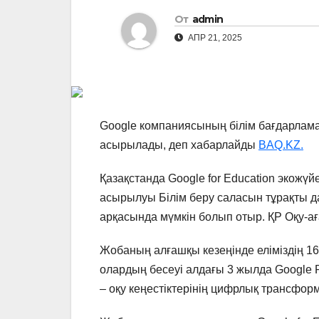
От
admin
АПР 21, 2025
Google компаниясының білім бағдарлама
асырылады, деп хабарлайды
BAQ.KZ.
Қазақстанда Google for Education экожү
асырылуы Білім беру саласын тұрақты д
арқасында мүмкін болып отыр. ҚР Оқу-аға
Жобаның алғашқы кезеңінде еліміздің 1
олардың бесеуі алдағы 3 жылда Google R
– оқу кеңестіктерінің цифрлық трансфо