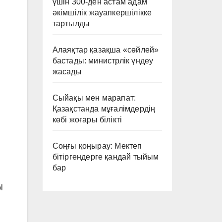
үшін 300-ден астам адам
әкімшілік жауапкершілікке
тартылды
Алаяқтар қазақша «сөйлей»
бастады: министрлік үндеу
жасады
Сыйақы мен марапат:
Қазақстанда мұғалімдердің
көбі жоғары білікті
Соңғы қоңырау: Мектеп
бітіргендерге қандай тыйым
бар
l