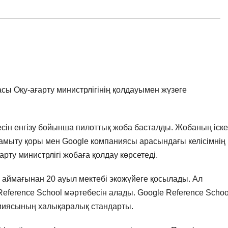
сы Оқу-ағарту министрлігінің қолдауымен жүзеге
йесін енгізу бойынша пилоттық жоба басталды. Жобаның іске
амыту қоры мен Google компаниясы арасындағы келісімнің
рту министрлігі жобаға қолдау көрсетеді.
6 аймағынан 20 ауыл мектебі экожүйеге қосылады. Ал
eference School мәртебесін алады. Google Reference Schoo
рмиясының халықаралық стандарты.