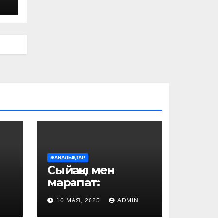
ЖАҢАЛЫҚТАР
Сыйақы мен
марапат:
Қазақстанда
16 МАЯ, 2025
ADMIN
мұғалімдердің