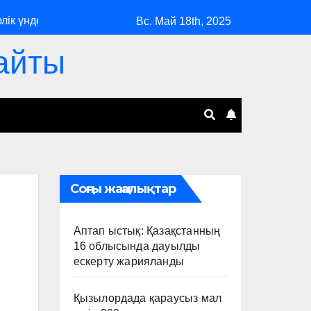
ндеу жасады
Сыйақы мен марапат: Қазақстанда мұғалім
Вс. Май 18th, 2025
айты
Соңғы жаңалықтар
Аптап ыстық: Қазақстанның
16 облысында дауылды
ескерту жарияланды
Қызылордада қараусыз мал