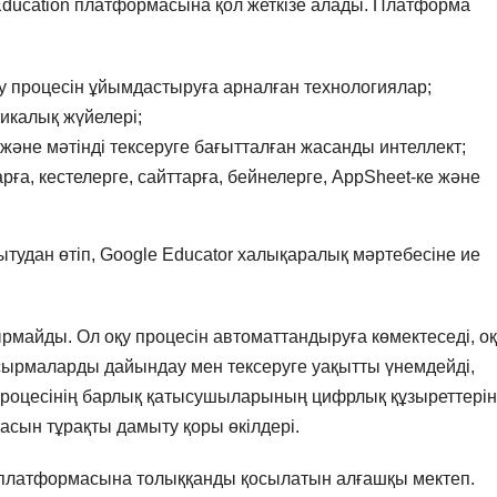
Education платформасына қол жеткізе алады. Платформа
у процесін ұйымдастыруға арналған технологиялар;
тикалық жүйелері;
әне мәтінді тексеруге бағытталған жасанды интеллект;
рға, кестелерге, сайттарға, бейнелерге, AppSheet-ке және
тудан өтіп, Google Educator халықаралық мәртебесіне ие
ырмайды. Ол оқу процесін автоматтандыруға көмектеседі, о
апсырмаларды дайындау мен тексеруге уақытты үнемдейді,
 процесінің барлық қатысушыларының цифрлық құзыреттерін
аласын тұрақты дамыту қоры өкілдері.
 платформасына толыққанды қосылатын алғашқы мектеп.