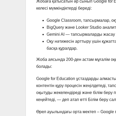
Жобаға қатысатын әр сынып Google for 
келесі мүмкіндіктерді береді:
Google Classroom, тапсырмалар, оқ
BigQuery және Looker Studio анали
Gemini AI — тапсырмаларды жасау ж
Оқу нәтижесін арттыру үшін құжатта
басқа құралдар.
Жоба аясында 200-ден астам мұғалім оқы
болады:
Google for Education ұстаздарды алмаст
контентін құру процесін жеңілдетеді, т
оқытуды жекелендіреді және білім беру
кеңейтеді, — деп атап өтті Білім беру с
Өрел ауылындағы орта мектеп – Google