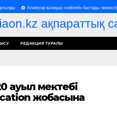
ды
Алаяқтар қазақша «сөйлей» бастады: министрлік ү
iaon.kz ақпараттық с
НЫСУ
РЕДАКЦИЯ ТУРАЛЫ
20 ауыл мектебі
ucation жобасына