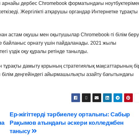
еп арнайы дербес Chromebook форматындағы ноутбуктеріме
еткізеді. Жергілікті атқарушы органдар Интернетке тұрақты
ннан астам оқушы мен оқытушылар Chromebook-ті білім беру
әне байланыс орнату үшін пайдаланады. 2021 жылы
гі үздік оқу құралы ретінде танылды.
 тұрақты дамыту қорының стратегиялық мақсаттарының бі
 білім деңгейіндегі айырмашылықты азайту бағытындағы
Ер-жігіттерді тәрбиелеу орталығы: Сабыр
на
Рақымов атындағы әскери колледжбен
танысу