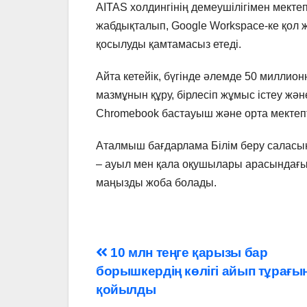
AITAS холдингінің демеушілігімен мект
жабдықталып, Google Workspace-ке қол ж
қосылуды қамтамасыз етеді.
Айта кетейік, бүгінде әлемде 50 миллио
мазмұнын құру, бірлесіп жұмыс істеу ж
Chromebook бастауыш және орта мектепте
Аталмыш бағдарлама Білім беру саласын
– ауыл мен қала оқушылары арасындағы
маңызды жоба болады.
Навигация
10 млн теңге қарызы бар
борышкердің көлігі айып тұрағы
по
қойылды